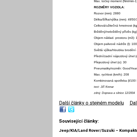
Max. točivý moment (Nm/min-1
ROZMĚRY VOZIDLA:
Rozvor (mm): 2880
Délka/šířka/výška (mm): 4950
Celková/užitečná hmotnost (k
Bržděný/nebržděný přívěs (kg
Objem náklad. prostoru (m3): 
Objem palivové nádrže (l): 100
Světlá výška/hloubka brodění
Přední/zadní nájezdový úhel (
Přejezdový úhel (o): 30
Pneumatiky/rozměr: GoodYear
Max. rychlost (km/h): 208
Kombinovaná spotřeba (l/100 
text: Jiří Krenar
zdroj: Doprava a silnice 12/2004
Další články o stejném modelu
|
Dal
Související články:
Jeep/KIA/Land Rover/Suzuki – Kompakt