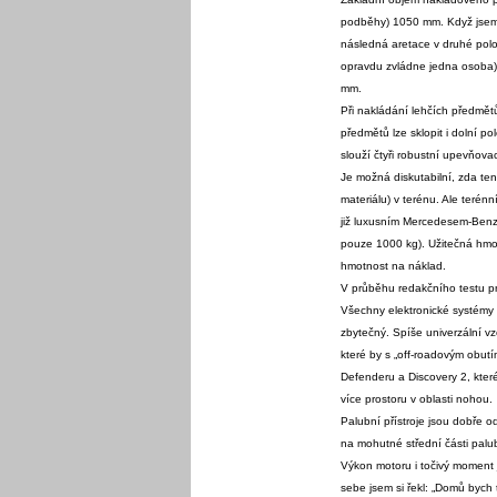
podběhy) 1050 mm. Když jsem s
následná aretace v druhé poloz
opravdu zvládne jedna osoba),
mm.
Při nakládání lehčích předmětů
předmětů lze sklopit i dolní 
slouží čtyři robustní upevňova
Je možná diskutabilní, zda ten
materiálu) v terénu. Ale terén
již luxusním Mercedesem-Benz 
pouze 1000 kg). Užitečná hmot
hmotnost na náklad.
V průběhu redakčního testu prok
Všechny elektronické systémy p
zbytečný. Spíše univerzální vz
které by s „off-roadovým obut
Defenderu a Discovery 2, kter
více prostoru v oblasti nohou.
Palubní přístroje jsou dobře 
na mohutné střední části palub
Výkon motoru i točivý moment j
sebe jsem si řekl: „Domů bych t