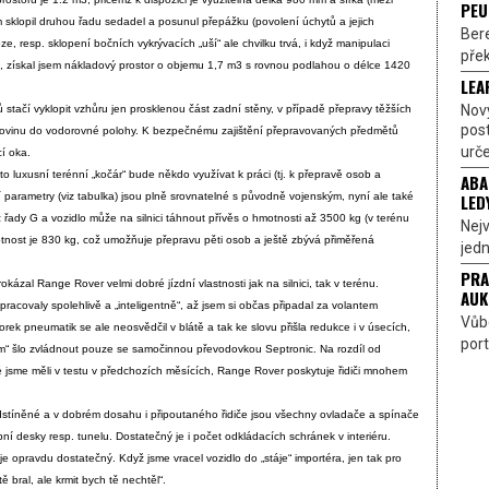
PEU
klopil druhou řadu sedadel a posunul přepážku (povolení úchytů a jejich
Bere
e, resp. sklopení bočních vykrývacích „uší“ ale chvilku trvá, i když manipulaci
přek
 získal jsem nákladový prostor o objemu 1,7 m3 s rovnou podlahou o délce 1420
LEA
Nov
 stačí vyklopit vzhůru jen prosklenou část zadní stěny, v případě přepravy těžších
pos
polovinu do vodorovné polohy. K bezpečnému zajištění přepravovaných předmětů
urče
cí oka.
to luxusní terénní „kočár“ bude někdo využívat k práci (tj. k přepravě osob a
ABA
LED
ní parametry (viz tabulka) jsou plně srovnatelné s původně vojenským, nyní ale také
řady G a vozidlo může na silnici táhnout přívěs o hmotnosti až 3500 kg (v terénu
Nejv
nost je 830 kg, což umožňuje přepravu pěti osob a ještě zbývá přiměřená
jedn
PRA
ázal Range Rover velmi dobré jízdní vlastnosti jak na silnici, tak v terénu.
AUK
racovaly spolehlivě a „inteligentně“, až jsem si občas připadal za volantem
Vůbe
orek pneumatik se ale neosvědčil v blátě a tak ke slovu přišla redukce i v úsecích,
port
ím“ šlo zvládnout pouze se samočinnou převodovkou Septronic. Na rozdíl od
é jsme měli v testu v předchozích měsících, Range Rover poskytuje řidiči mnohem
odstíněné a v dobrém dosahu i připoutaného řidiče jsou všechny ovladače a spínače
ní desky resp. tunelu. Dostatečný je i počet odkládacích schránek v interiéru.
e opravdu dostatečný. Když jsme vracel vozidlo do „stáje“ importéra, jen tak pro
ě bral, ale krmit bych tě nechtěl“.