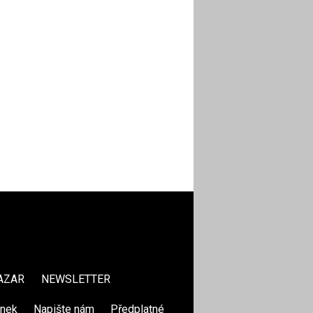
AZAR
NEWSLETTER
ánek
|
Napište nám
|
Předplatné
|