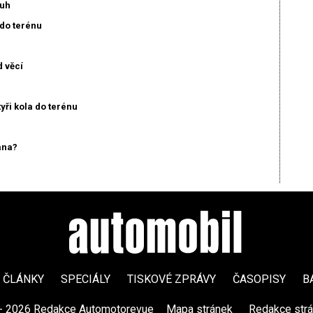
ruh
do terénu
 věcí
ři kola do terénu
ana?
ČLÁNKY
SPECIÁLY
TISKOVÉ ZPRÁVY
ČASOPISY
B
- 2026 Redakce Automotorevue
|
Mapa stránek
|
Redakce str