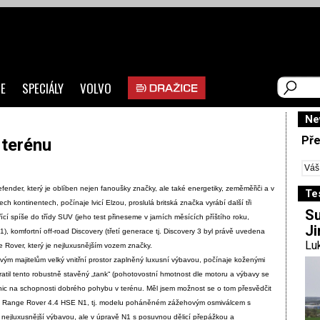
E
SPECIÁLY
VOLVO
Ne
Pře
 terénu
ender, který je oblíben nejen fanoušky značky, ale také energetiky, zeměměřiči a v
Te
h kontinentech, počínaje lvicí Elzou, proslulá britská značka vyrábí další tři
Su
ící spíše do třídy SUV (jeho test přineseme v jarních měsících příštího roku,
Ji
, komfortní off-road Discovery (třetí generace tj. Discovery 3 byl právě uvedena
Luk
 Rover, který je nejluxusnějším vozem značky.
í svým majitelům velký vnitřní prostor zaplněný luxusní výbavou, počínaje koženými
tratil tento robustně stavěný „tank“ (pohotovostní hmotnost dle motoru a výbavy se
 nic na schopnosti dobrého pohybu v terénu. Měl jsem možnost se o tom přesvědčit
ze Range Rover 4.4 HSE N1, tj. modelu poháněném zážehovým osmiválcem s
 nejluxusnější výbavou, ale v úpravě N1 s posuvnou dělicí přepážkou a