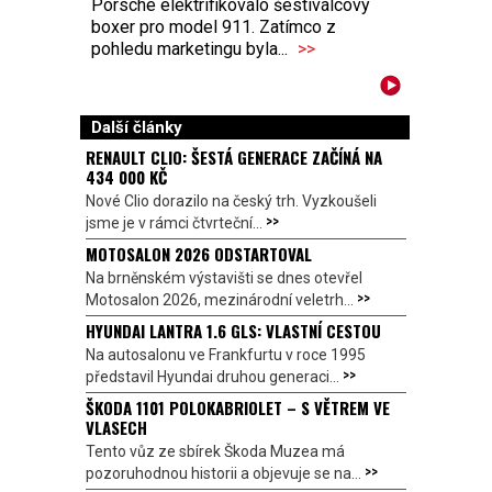
Porsche elektrifikovalo šestiválcový
boxer pro model 911. Zatímco z
pohledu marketingu byla...
>>
Další články
RENAULT CLIO: ŠESTÁ GENERACE ZAČÍNÁ NA
434 000 KČ
Nové Clio dorazilo na český trh. Vyzkoušeli
>>
jsme je v rámci čtvrteční...
MOTOSALON 2026 ODSTARTOVAL
Na brněnském výstavišti se dnes otevřel
>>
Motosalon 2026, mezinárodní veletrh...
HYUNDAI LANTRA 1.6 GLS: VLASTNÍ CESTOU
Na autosalonu ve Frankfurtu v roce 1995
>>
představil Hyundai druhou generaci...
ŠKODA 1101 POLOKABRIOLET – S VĚTREM VE
VLASECH
Tento vůz ze sbírek Škoda Muzea má
>>
pozoruhodnou historii a objevuje se na...