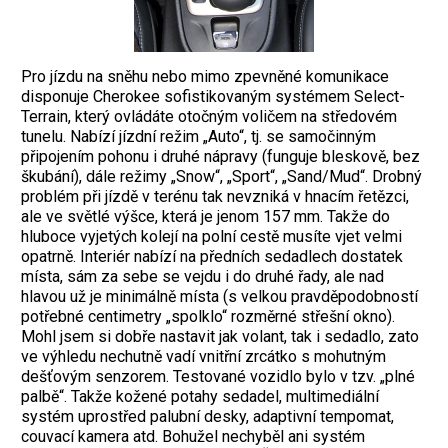
Pro jízdu na sněhu nebo mimo zpevněné komunikace
disponuje Cherokee sofistikovaným systémem Select-
Terrain, který ovládáte otočným voličem na středovém
tunelu. Nabízí jízdní režim „Auto“, tj. se samočinným
připojením pohonu i druhé nápravy (funguje bleskově, bez
škubání), dále režimy „Snow“, „Sport“, „Sand/Mud“. Drobný
problém při jízdě v terénu tak nevzniká v hnacím řetězci,
ale ve světlé výšce, která je jenom 157 mm. Takže do
hluboce vyjetých kolejí na polní cestě musíte vjet velmi
opatrně. Interiér nabízí na předních sedadlech dostatek
místa, sám za sebe se vejdu i do druhé řady, ale nad
hlavou už je minimálně místa (s velkou pravděpodobností
potřebné centimetry „spolklo“ rozměrné střešní okno).
Mohl jsem si dobře nastavit jak volant, tak i sedadlo, zato
ve výhledu nechutně vadí vnitřní zrcátko s mohutným
dešťovým senzorem. Testované vozidlo bylo v tzv. „plné
palbě“. Takže kožené potahy sedadel, multimediální
systém uprostřed palubní desky, adaptivní tempomat,
couvací kamera atd. Bohužel nechyběl ani systém