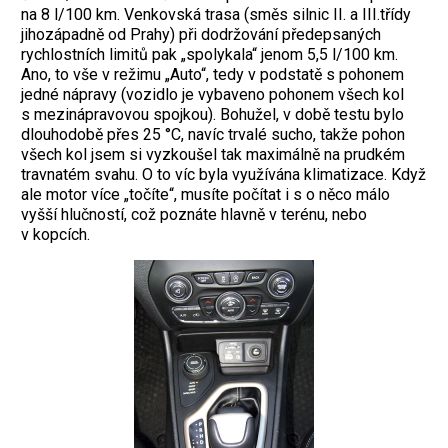
na 8 l/100 km. Venkovská trasa (směs silnic II. a III.třídy
jihozápadně od Prahy) při dodržování předepsaných
rychlostních limitů pak „spolykala“ jenom 5,5 l/100 km.
Ano, to vše v režimu „Auto“, tedy v podstatě s pohonem
jedné nápravy (vozidlo je vybaveno pohonem všech kol
s mezinápravovou spojkou). Bohužel, v době testu bylo
dlouhodobě přes 25 °C, navíc trvalé sucho, takže pohon
všech kol jsem si vyzkoušel tak maximálně na prudkém
travnatém svahu. O to víc byla využívána klimatizace. Když
ale motor více „točíte“, musíte počítat i s o něco málo
vyšší hlučností, což poznáte hlavně v terénu, nebo
v kopcích.