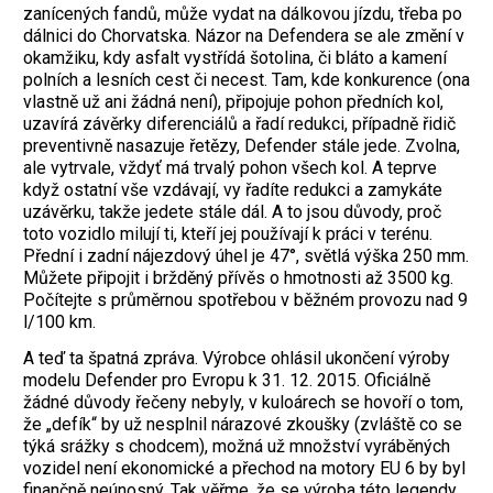
zanícených fandů, může vydat na dálkovou jízdu, třeba po
dálnici do Chorvatska. Názor na Defendera se ale změní v
okamžiku, kdy asfalt vystřídá šotolina, či bláto a kamení
polních a lesních cest či necest. Tam, kde konkurence (ona
vlastně už ani žádná není), připojuje pohon předních kol,
uzavírá závěrky diferenciálů a řadí redukci, případně řidič
preventivně nasazuje řetězy, Defender stále jede. Zvolna,
ale vytrvale, vždyť má trvalý pohon všech kol. A teprve
když ostatní vše vzdávají, vy řadíte redukci a zamykáte
uzávěrku, takže jedete stále dál. A to jsou důvody, proč
toto vozidlo milují ti, kteří jej používají k práci v terénu.
Přední i zadní nájezdový úhel je 47°, světlá výška 250 mm.
Můžete připojit i bržděný přívěs o hmotnosti až 3500 kg.
Počítejte s průměrnou spotřebou v běžném provozu nad 9
l/100 km.
A teď ta špatná zpráva. Výrobce ohlásil ukončení výroby
modelu Defender pro Evropu k 31. 12. 2015. Oficiálně
žádné důvody řečeny nebyly, v kuloárech se hovoří o tom,
že „defík“ by už nesplnil nárazové zkoušky (zvláště co se
týká srážky s chodcem), možná už množství vyráběných
vozidel není ekonomické a přechod na motory EU 6 by byl
finančně neúnosný. Tak věřme, že se výroba této legendy