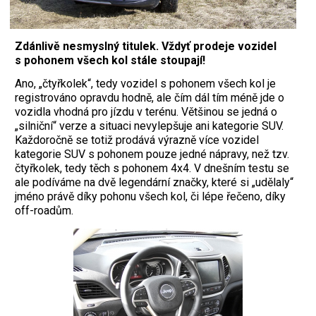
Zdánlivě nesmyslný titulek. Vždyť prodeje vozidel
s pohonem všech kol stále stoupají!
Ano, „čtyřkolek“, tedy vozidel s pohonem všech kol je
registrováno opravdu hodně, ale čím dál tím méně jde o
vozidla vhodná pro jízdu v terénu. Většinou se jedná o
„silniční“ verze a situaci nevylepšuje ani kategorie SUV.
Každoročně se totiž prodává výrazně více vozidel
kategorie SUV s pohonem pouze jedné nápravy, než tzv.
čtyřkolek, tedy těch s pohonem 4x4. V dnešním testu se
ale podíváme na dvě legendární značky, které si „udělaly“
jméno právě díky pohonu všech kol, či lépe řečeno, díky
off-roadům.