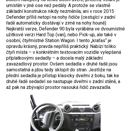
umístěn v jiné ose než pedály. A protože se vlastně
základní konstrukce nikdy nezměnila, ani v roce 2015
Defender příliš netopí na nohy řidiče (cestující v zadní
řadě automaticky dostávají v zimě na nohy houně).
Nejkratší verze, Defender 90 byla vyráběna ve dvoumístné
užitkové verzi Hard Top (van), nebo Pick-up, ale také v
osobní, čtyřmístné Station Wagon. I tento „kraťas“ je
opravdu krásný, pravda nepříliš praktický. Nabízí toliko
čtyři místa – v konkrétním testovacím vozidle vylepšená
příplatkovými sedadly – a docela malý základní
zavazadlový prostor. Ovšem sedadla v druhé řadě jsou
samostatná a jdou tedy sklopit do stran. Jestliže na
přední sedadla je přístup klasicky dveřmi z boku, tak ke
druhé řadě sedadel se nastupuje dveřmi v zadní stěně, a
až pak na zbývající prostor nasouká řidič zavazadla.