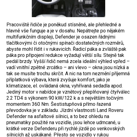
Pracoviště řidiče je poněkud stísněné, ale přehledné a
hlavně vše funguje a je v dosahu. Nepátrejte po nějakém
multifunkčním displeji, Defender je osazen řádnými
tlačítkovými či otočnými spínači dostatečných rozměrů,
abyste mohl řídit i v rukavicích. Řadicí páka a zvláště pak
páka pro připojení redukce vyžadují větší sílu. Stejně tak
pedál brzdy. Vyšší řidič nemá zcela ideální výhled vpřed –
vadí vnitřní zpětné zrcátko – ani vlevo – okna jsou nízká a
tak se musíte trochu skrčit. A nic na tom nezmění příjemná
příplatková výbava, která zvyšuje komfort, jako je
klimatizace, el. ovládaná okna, vyhřívaná sedadla apod.
Jediný motor v nabídce je vznětový přeplňovaný čtyřválec
2.2 TD4 s výkonem 90 kW/122 k a s největším točivým
momentem 360 Nm. Šestistupňová přímo řazená
převodovka je v základu. Jízdní vlastnosti Land Roveru
Defender na asfaltové silnici, a to bez ohledu na
pneumatiky použité na vozidle, jsou lehce udrncané, u
krátké verze Defenderu při rychlé jízdě po venkovských
silnicích až uskákané. Přesto se vozidlo v rukou