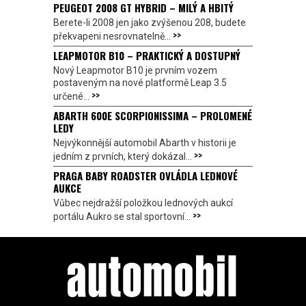
PEUGEOT 2008 GT HYBRID – MILÝ A HBITÝ
Berete-li 2008 jen jako zvýšenou 208, budete
>>
překvapeni nesrovnatelně...
LEAPMOTOR B10 – PRAKTICKÝ A DOSTUPNÝ
Nový Leapmotor B10 je prvním vozem
postaveným na nové platformě Leap 3.5
>>
určené...
ABARTH 600E SCORPIONISSIMA – PROLOMENÉ
LEDY
Nejvýkonnější automobil Abarth v historii je
>>
jedním z prvních, který dokázal...
PRAGA BABY ROADSTER OVLÁDLA LEDNOVÉ
AUKCE
Vůbec nejdražší položkou lednových aukcí
>>
portálu Aukro se stal sportovní...