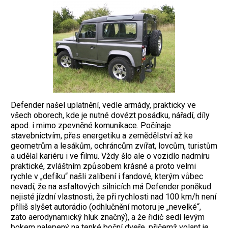
Defender našel uplatnění, vedle armády, prakticky ve
všech oborech, kde je nutné dovézt posádku, nářadí, díly
apod. i mimo zpevněné komunikace. Počínaje
stavebnictvím, přes energetiku a zemědělství až ke
geometrům a lesákům, ochráncům zvířat, lovcům, turistům
a udělal kariéru i ve filmu. Vždy šlo ale o vozidlo nadmíru
praktické, zvláštním způsobem krásné a proto velmi
rychle v „defíku“ našli zalíbení i fandové, kterým vůbec
nevadí, že na asfaltových silnicích má Defender poněkud
nejisté jízdní vlastnosti, že při rychlosti nad 100 km/h není
příliš slyšet autorádio (odhlučnění motoru je „nevelké“,
zato aerodynamický hluk značný), a že řidič sedí levým
bokem nalepený na tenké boční dveře, přičemž volant je