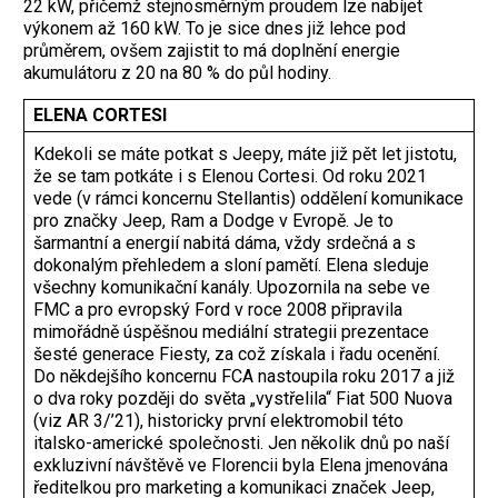
22 kW, přičemž stejnosměrným proudem lze ­nabíjet
výkonem až 160 kW. To je sice dnes již lehce pod
průměrem, ovšem zajistit to má doplnění energie
akumulátoru z 20 na 80 % do půl hodiny.
ELENA CORTESI
Kdekoli se máte potkat s Jeepy, máte již pět let jistotu,
že se tam potkáte i s Elenou Cortesi. Od roku 2021
vede (v rámci koncernu Stellantis) oddělení komunikace
pro značky Jeep, Ram a Dodge v Evropě. Je to
šarmantní a energií nabitá dáma, vždy srdečná a s
dokonalým přehledem a sloní pamětí. Elena sleduje
všechny komunikační kanály. Upozornila na sebe ve
FMC a pro evropský Ford v roce 2008 připravila
mimořádně úspěšnou mediální strategii prezentace
šesté generace Fiesty, za což získala i řadu ocenění.
Do někdejšího koncernu FCA nastoupila roku 2017 a již
o dva roky později do světa „vystřelila“ Fiat 500 Nuova
(viz AR 3/’21), historicky první elektromobil této
italsko-americké společnosti. Jen několik dnů po naší
exkluzivní návštěvě ve Florencii byla Elena jmenována
ředitelkou pro marketing a komunikaci značek Jeep,