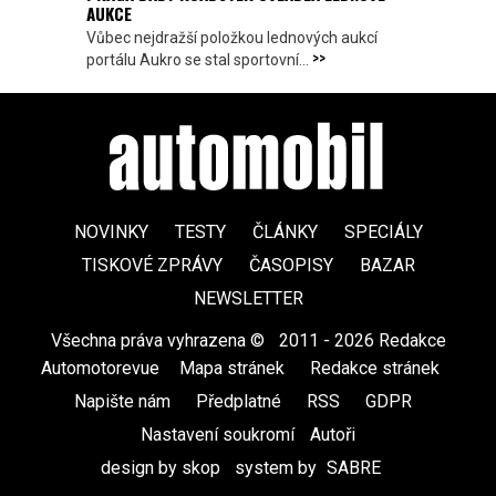
AUKCE
Vůbec nejdražší položkou lednových aukcí
>>
portálu Aukro se stal sportovní...
NOVINKY
TESTY
ČLÁNKY
SPECIÁLY
TISKOVÉ ZPRÁVY
ČASOPISY
BAZAR
NEWSLETTER
Všechna práva vyhrazena ©
|
2011 - 2026 Redakce
Automotorevue
|
Mapa stránek
|
Redakce stránek
|
Napište nám
|
Předplatné
|
RSS
|
GDPR
|
Nastavení soukromí
Autoři
design by skop
|
system by
SABRE
|