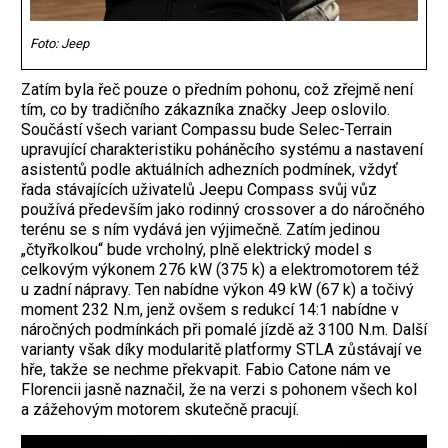
Foto: Jeep
Zatím byla řeč pouze o předním pohonu, což zřejmě není
tím, co by tradičního zákazníka značky Jeep oslovilo.
Součástí všech variant Compassu bude Selec-Terrain
upravující charakteristiku poháněcího systému a nastavení
asistentů podle aktuálních adhezních podmínek, vždyť
řada stávajících uživatelů Jeepu Compass svůj vůz
používá především jako rodinný crossover a do náročného
terénu se s ním vydává jen výjimečně. Zatím jedinou
„čtyřkolkou“ bude vrcholný, plně elektrický model s
celkovým výkonem 276 kW (375 k) a elektromotorem též
u zadní nápravy. Ten nabídne výkon 49 kW (67 k) a točivý
moment 232 N.m, jenž ovšem s redukcí 14:1 nabídne v
náročných podmínkách při pomalé jízdě až 3100 N.m. Další
varianty však díky modularitě platformy STLA zůstávají ve
hře, takže se nechme překvapit. Fabio Catone nám ve
Florencii jasně naznačil, že na verzi s pohonem všech kol
a zážehovým motorem skutečně pracují.