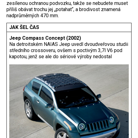
zesílenou ochranou podvozku, takže se nebudete muset
příliš obávat trochu jej „potahat“, a brodivost znamená
nadprůměrných 470 mm.
JAK ŠEL ČAS
Jeep Compass Concept (2002)
Na detroitském NAIAS Jeep uvedl dvoudveřovou studii
středního crossoveru, ovšem s ­poctivým 3,7l V6 pod
kapotou, jenž se ale do sériové výroby nedostal