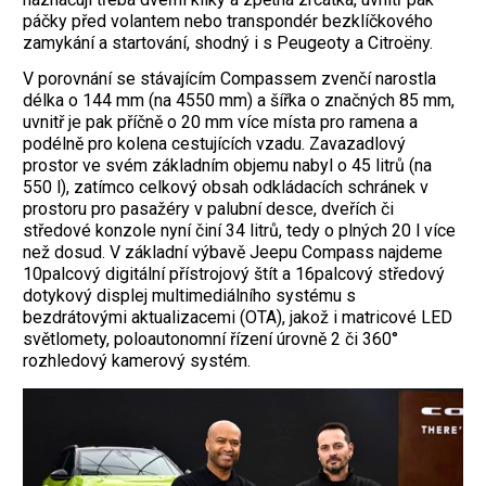
páčky před volantem nebo transpondér bezklíčkového
zamykání a startování, shodný i s Peugeoty a Citroëny.
V porovnání se stávajícím Compassem zvenčí narostla
délka o 144 mm (na 4550 mm) a šířka o značných 85 mm,
uvnitř je pak příčně o 20 mm více místa pro ramena a
podélně pro kolena cestujících vzadu. Zavazadlový
prostor ve svém základním objemu nabyl o 45 litrů (na
550 l), zatímco celkový obsah odkládacích schránek v
prostoru pro pasažéry v palubní desce, dveřích či
středové konzole nyní činí 34 litrů, tedy o plných 20 l více
než dosud. V základní výbavě Jeepu Compass najdeme
10palcový digitální přístrojový štít a 16palcový středový
dotykový displej multimediálního systému s
bezdrátovými aktualizacemi (OTA), jakož i matricové LED
světlomety, poloautonomní řízení úrovně 2 či 360°
rozhledový kamerový systém.