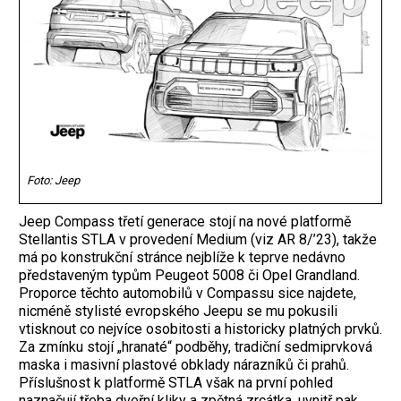
Foto: Jeep
Jeep Compass třetí generace stojí na nové platformě
Stellantis STLA v provedení Medium (viz AR 8/’23), takže
má po konstrukční stránce nejblíže k teprve nedávno
představeným typům Peugeot 5008 či Opel Grandland.
Proporce těchto automobilů v Compassu sice najdete,
nicméně stylisté evropského Jeepu se mu pokusili
vtisknout co nejvíce osobitosti a historicky platných prvků.
Za zmínku stojí „hranaté“ podběhy, tradiční sedmiprvková
maska i masivní plastové obklady nárazníků či prahů.
Příslušnost k platformě STLA však na první pohled
naznačují třeba dveřní kliky a zpětná zrcátka, uvnitř pak