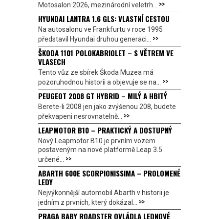
>>
Motosalon 2026, mezinárodní veletrh...
HYUNDAI LANTRA 1.6 GLS: VLASTNÍ CESTOU
Na autosalonu ve Frankfurtu v roce 1995
>>
představil Hyundai druhou generaci...
ŠKODA 1101 POLOKABRIOLET – S VĚTREM VE
VLASECH
Tento vůz ze sbírek Škoda Muzea má
>>
pozoruhodnou historii a objevuje se na...
PEUGEOT 2008 GT HYBRID – MILÝ A HBITÝ
Berete-li 2008 jen jako zvýšenou 208, budete
>>
překvapeni nesrovnatelně...
LEAPMOTOR B10 – PRAKTICKÝ A DOSTUPNÝ
Nový Leapmotor B10 je prvním vozem
postaveným na nové platformě Leap 3.5
>>
určené...
ABARTH 600E SCORPIONISSIMA – PROLOMENÉ
LEDY
Nejvýkonnější automobil Abarth v historii je
>>
jedním z prvních, který dokázal...
PRAGA BABY ROADSTER OVLÁDLA LEDNOVÉ