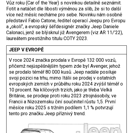
Vůz roku (Car of the Year) s novinkou detailně seznámit.
Fotit a natáčet dle libosti výměnou za slib, že si to další
více než měsíc necháme pro sebe. Novinku nám osobně
představil Fabio Catone, ředitel operací Jeepu pro Evropu
a „okolí“, a evropský šéfdesignér značky Jeep Daniele
Calonaci, jenž se blýsknul již Avengerem (viz AR 11/’22),
laureátem prestižního titulu COTY 2023.
JEEP V EVROPĚ
V roce 2024 značka prodala v Evropě 132 000 vozů,
přičemž nejúspěšnějším typem zde byl Avenger, jehož
se prodalo téměř 80 000 kusů. Jeep nadále posiluje
svoji pozici na trhu, mimo Itálii se prodej v ostatních
evropských zemích v průběhu roku 2024 zvýšil téměř o
10 procent. Na klíčových trzích, jako je třeba Velká
Británie, se prodeje proti roku 2023 ztrojnásobily, ve
Francii a Nizozemsku činí součinitel růstu 1,5. První
měsíce roku 2025 s tržním podílem 1,1 % potvrzují
tento pro značku Jeep příznivý trend.