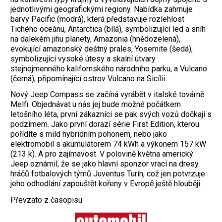
jednotlivými geografickými regiony. Nabídka zahrnuje
barvy Pacific (modrá), která představuje rozlehlost
Tichého oceánu, Antarctica (bílá), symbolizující led a sníh
na dalekém jihu planety, Amazonia (hnědozelená),
evokující amazonský deštný prales, Yosemite (šedá),
symbolizující vysoké útesy a skalní útvary
stejnojmenného kalifornského národního parku, a Vulcano
(černá), připomínající ostrov Vulcano na Sicílii.
Nový Jeep Compass se začíná vyrábět v italské továrně
Melfi. Objednávat u nás jej bude možné počátkem
letošního léta, první zákazníci se pak svých vozů dočkají s
podzimem. Jako první dorazí série First Edition, kterou
pořídíte s mild hybridním pohonem, nebo jako
elektromobil s akumulátorem 74 kWh a výkonem 157 kW
(213 k). A pro zajímavost. V polovině května americký
Jeep oznámil, že se jako hlavní sponzor vrací na dresy
hráčů fotbalových týmů Juventus ­Turín, což jen potvrzuje
jeho odhodlání zapouštět kořeny v Evropě ještě hlouběji.
Převzato z časopisu