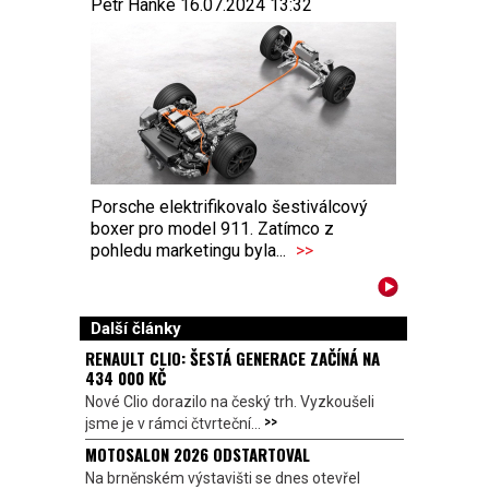
Petr Hanke 16.07.2024 13:32
Porsche elektrifikovalo šestiválcový
boxer pro model 911. Zatímco z
pohledu marketingu byla...
>>
Další články
RENAULT CLIO: ŠESTÁ GENERACE ZAČÍNÁ NA
434 000 KČ
Nové Clio dorazilo na český trh. Vyzkoušeli
>>
jsme je v rámci čtvrteční...
MOTOSALON 2026 ODSTARTOVAL
Na brněnském výstavišti se dnes otevřel