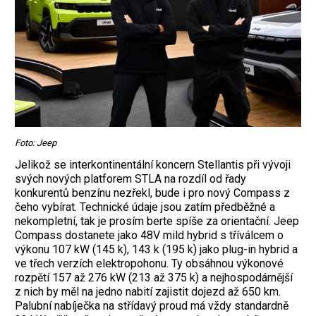
Foto: Jeep
Jelikož se interkontinentální koncern Stel­lantis při vývoji
svých nových platforem STLA na rozdíl od řady
konkurentů benzínu nezřekl, bude i pro nový Compass z
čeho vybírat. Technické údaje jsou zatím předběžné a
nekompletní, tak je prosím berte spíše za orientační. Jeep
Compass dostanete jako 48V mild hybrid s tříválcem o
výkonu 107 kW (145 k), 143 k (195 k) jako plug-in hybrid a
ve třech verzích elektropohonu. Ty obsáhnou výkonové
rozpětí 157 až 276 kW (213 až 375 k) a nejhospodárnější
z nich by měl na jedno nabití zajistit dojezd až 650 km.
Palubní nabíječka na střídavý proud má vždy standardně