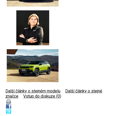
Další články o stejném modelu
|
Další články o stejné
značce
|
Vstup do diskuze (0)