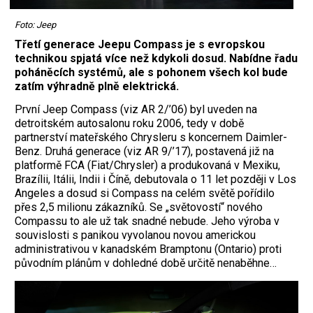
Foto: Jeep
Třetí generace Jeepu Compass je s evropskou
technikou spjatá více než kdykoli dosud. Nabídne řadu
poháněcích systémů, ale s pohonem všech kol bude
zatím výhradně plně elektrická.
První Jeep Compass (viz AR 2/’06) byl uveden na
detroitském autosalonu roku 2006, tedy v době
partnerství mateřského Chrysleru s koncernem Daimler-
Benz. Druhá generace (viz AR 9/’17), postavená již na
platformě FCA (Fiat/Chrysler) a produkovaná v Mexiku,
Brazílii, Itálii, Indii i Číně, debutovala o 11 let později v Los
Angeles a dosud si Compass na celém světě pořídilo
přes 2,5 milionu zákazníků. Se „světovostí“ nového
Compassu to ale už tak snadné nebude. Jeho výroba v
souvislosti s panikou vyvolanou novou americkou
administrativou v kanadském Bramptonu (Ontario) proti
původním plánům v dohledné době určitě nenaběhne…