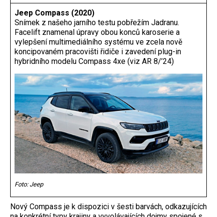
Jeep Compass (2020)
Snímek z našeho jarního testu pobřežím ­Jadranu.
Facelift znamenal úpravy obou ­konců karoserie a
vylepšení multimediálního systému ve zcela nově
koncipovaném pracovišti řidiče i zavedení plug-in
hybridního ­modelu Compass 4xe (viz AR 8/’24)
Foto: Jeep
Nový Compass je k dispozici v šesti barvách, odkazujících
na konkrétní typy krajiny a vyvolávajících dojmy spojené s