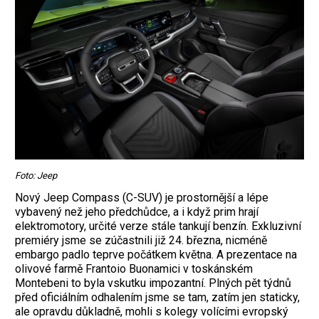
Foto: Jeep
Nový Jeep Compass (C-SUV) je prostornější a lépe
vybavený než jeho předchůdce, a i když prim hrají
elektromotory, určité verze stále tankují benzín. Exkluzivní
premiéry jsme se zúčastnili již 24. března, nicméně
embargo padlo teprve počátkem května. A prezentace na
olivové farmě Frantoio Buonamici v toskánském
Montebeni to byla vskutku impozantní. Plných pět týdnů
před oficiálním odhalením jsme se tam, zatím jen staticky,
ale opravdu důkladně, mohli s kolegy volícími evropský