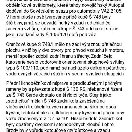
obdélníkové světlomety, které tehdy novojičínský Autopal
dodával do Sovětského svazu pro automobily VAZ 2105.
V horní ploše nově tvarované přídě kupé Š 748 byly
štěrbiny, jimiž se odváděl horký vzduch od chladiče
směrem vzhůru, zatímco u kupé Š 743 odcházel stejně
jako u sedanů řady Š 105/120 dolů pod vůz.
Oranžové kupé Š 748/I mělo na zádi výraznou přítlačnou
plochu, v níž byly dva otvory pro přívod vzduchu k motoru,
menší spoiler zdobil zadní hranu střechy. Zadní čelo
karoserie neslo vodorovně orientované skupinové svítilny
typu Š 100/110, pod nimiž se nacházelo celkem pětatřicet
vodorovných větracích štěrbin v sedmi svislých sloupcích.
Přední lichoběžníková náprava s prodlouženými příčnými
rameny byla převzata z kupé Š 130 RS, hřebenové řízení
ze Š 743 Garde dostalo delší řídicí tyče. Stejně jako
„stotřicítka“ měla i Š 748 zadní kola zavěšená na
vlečených trojúhelníkových ramenech se šikmou osou
kývání, tentokrát ale s odklonem osy kývání od příčné osy
vozu zmenšeným z 15° na 10°. Hnací hřídele zadních kol
byly opatřeny dvojicemi stejnoběžných kloubů Löbro.
Brzdy byly vpředu kotoučové čtyřpístkové a vzadu