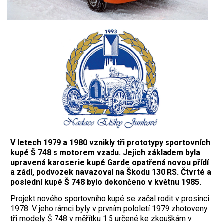
V letech 1979 a 1980 vznikly tři prototypy sportovních
kupé Š 748 s motorem vzadu. Jejich základem byla
upravená karoserie kupé Garde opatřená novou přídí
a zádí, podvozek navazoval na Škodu 130 RS. Čtvrté a
poslední kupé Š 748 bylo dokončeno v květnu 1985.
Projekt nového sportovního kupé se začal rodit v prosinci
1978. V jeho rámci byly v prvním pololetí 1979 zhotoveny
tři modely Š 748 v měřítku 1:5 určené ke zkouškám v