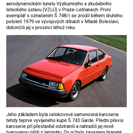
aerodynamickém tunelu Výzkumného a zkušebního
leteckého ústavu (VZLÚ) v Praze-Letňanech. První
exemplář s označením Š 748/I se zrodil během druhého
pololetí 1979 ve vývojových dílnách v Mladé Boleslavi,
dokončili jej v prosinci téhož roku.
Jeho základem byla celokovová samonosná karoserie
tehdy teprve vyvíjeného kupé Š 743 Garde. Přední převis
karoserie při přestavbě odstranili a nahradili jej nově
tvarovanou přídí z laminátu. Do ní byly zasazeny hranaté