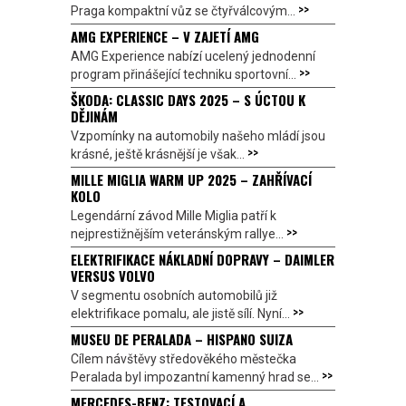
>>
Praga kompaktní vůz se čtyřválcovým...
AMG EXPERIENCE – V ZAJETÍ AMG
AMG Experience nabízí ucelený jednodenní
>>
program přinášející techniku sportovní...
ŠKODA: CLASSIC DAYS 2025 – S ÚCTOU K
DĚJINÁM
Vzpomínky na automobily našeho mládí jsou
>>
krásné, ještě krásnější je však...
MILLE MIGLIA WARM UP 2025 – ZAHŘÍVACÍ
KOLO
Legendární závod Mille Miglia patří k
>>
nejprestižnějším veteránským rallye...
ELEKTRIFIKACE NÁKLADNÍ DOPRAVY – DAIMLER
VERSUS VOLVO
V segmentu osobních automobilů již
>>
elektrifikace pomalu, ale jistě sílí. Nyní...
MUSEU DE PERALADA – HISPANO SUIZA
Cílem návštěvy středověkého městečka
>>
Peralada byl impozantní kamenný hrad se...
MERCEDES-BENZ: TESTOVACÍ A