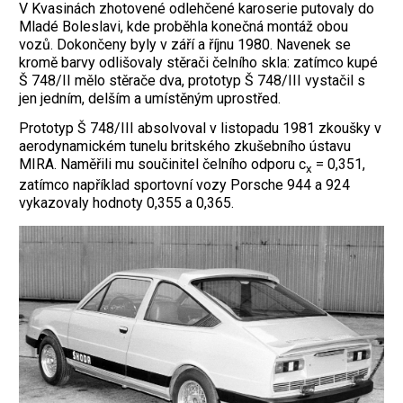
V Kvasinách zhotovené odlehčené karoserie putovaly do
Mladé Boleslavi, kde proběhla konečná montáž obou
vozů. Dokončeny byly v září a říjnu 1980. Navenek se
kromě barvy odlišovaly stěrači čelního skla: zatímco kupé
Š 748/II mělo stěrače dva, prototyp Š 748/III vystačil s
jen jedním, delším a umístěným uprostřed.
Prototyp Š 748/III absolvoval v listopadu 1981 zkoušky v
aerodynamickém tunelu britského zkušebního ústavu
MIRA. Naměřili mu součinitel čelního odporu c
= 0,351,
x
zatímco například sportovní vozy Porsche 944 a 924
vykazovaly hodnoty 0,355 a 0,365.