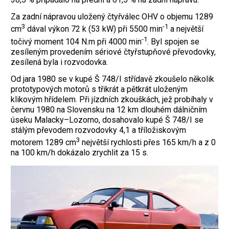
Za zadní nápravou uložený čtyřválec OHV o objemu 1289
3
-1
cm
dával výkon 72 k (53 kW) při 5500 min
a největší
-1
točivý moment 104 N.m při 4000 min
. Byl spojen se
zesíleným provedením sériové čtyřstupňové převodovky,
zesílená byla i rozvodovka.
Od jara 1980 se v kupé Š 748/I střídavě zkoušelo několik
prototypových motorů s třikrát a pětkrát uloženým
klikovým hřídelem. Při jízdních zkouškách, jež probíhaly v
červnu 1980 na Slovensku na 12 km dlouhém dálničním
úseku Malacky–Lozorno, dosahovalo kupé Š 748/I se
stálým převodem rozvodovky 4,1 a tříložiskovým
3
motorem 1289 cm
největší rychlosti přes 165 km/h a z 0
na 100 km/h dokázalo zrychlit za 15 s.