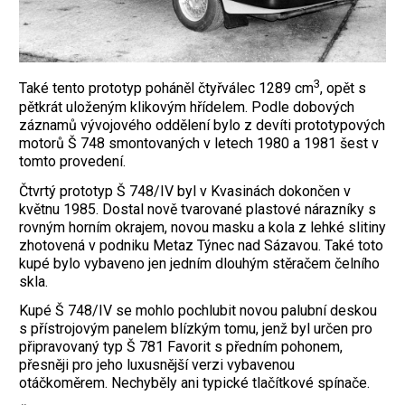
3
Také tento prototyp poháněl čtyřválec 1289 cm
, opět s
pětkrát uloženým klikovým hřídelem. Podle dobových
záznamů vývojového oddělení bylo z devíti prototypových
motorů Š 748 smontovaných v letech 1980 a 1981 šest v
tomto provedení.
Čtvrtý prototyp Š 748/IV byl v Kvasinách dokončen v
květnu 1985. Dostal nově tvarované plastové nárazníky s
rovným horním okrajem, novou masku a kola z lehké slitiny
zhotovená v podniku Metaz Týnec nad Sázavou. Také toto
kupé bylo vybaveno jen jedním dlouhým stěračem čelního
skla.
Kupé Š 748/IV se mohlo pochlubit novou palubní deskou
s přístrojovým panelem blízkým tomu, jenž byl určen pro
připravovaný typ Š 781 Favorit s předním pohonem,
přesněji pro jeho luxusnější verzi vybavenou
otáčkoměrem. Nechyběly ani typické tlačítkové spínače.