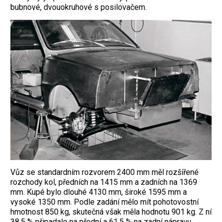
bubnové, dvouokruhové s posilovačem.
Vůz se standardním rozvorem 2400 mm měl rozšířené
rozchody kol, předních na 1415 mm a zadních na 1369
mm. Kupé bylo dlouhé 4130 mm, široké 1595 mm a
vysoké 1350 mm. Podle zadání mělo mít pohotovostní
hmotnost 850 kg, skutečná však měla hodnotu 901 kg. Z ní
38,5 % připadalo na přední a 61,5 % na zadní nápravu.