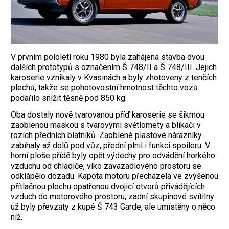
V prvním pololetí roku 1980 byla zahájena stavba dvou
dalších prototypů s označením Š 748/II a Š 748/III. Jejich
karoserie vznikaly v Kvasinách a byly zhotoveny z tenčích
plechů, takže se pohotovostní hmotnost těchto vozů
podařilo snížit těsně pod 850 kg.
Oba dostaly nově tvarovanou příď karoserie se šikmou
zaoblenou maskou s tvarovými světlomety a blikači v
rozích předních blatníků. Zaoblené plastové nárazníky
zabíhaly až dolů pod vůz, přední plnil i funkci spoileru. V
horní ploše přídě byly opět ­výdechy pro odvádění horkého
vzduchu od chladiče, víko zavazadlového prostoru se
odklápělo dozadu. Kapota motoru ­přecházela ve zvýšenou
přítlačnou plochu opatřenou dvojicí otvorů přivádějících
vzduch do motorového prostoru, zadní skupinové svítilny
už byly převzaty z kupé Š 743 Garde, ale umístěny o něco
níž.