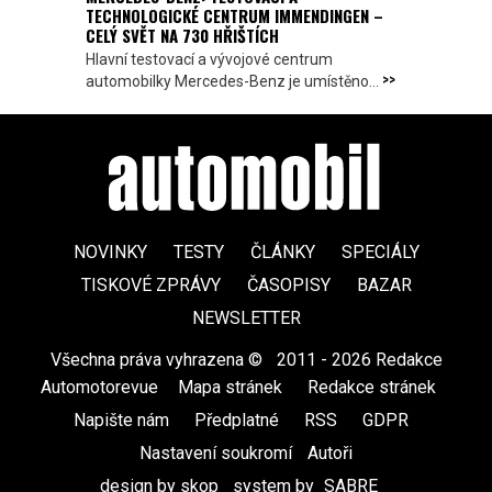
TECHNOLOGICKÉ CENTRUM IMMENDINGEN –
CELÝ SVĚT NA 730 HŘIŠTÍCH
Hlavní testovací a vývojové centrum
>>
automobilky Mercedes-Benz je umístěno...
NOVINKY
TESTY
ČLÁNKY
SPECIÁLY
TISKOVÉ ZPRÁVY
ČASOPISY
BAZAR
NEWSLETTER
Všechna práva vyhrazena ©
|
2011 - 2026 Redakce
Automotorevue
|
Mapa stránek
|
Redakce stránek
|
Napište nám
|
Předplatné
|
RSS
|
GDPR
|
Nastavení soukromí
Autoři
design by skop
|
system by
SABRE
|