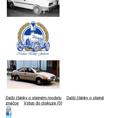
Další články o stejném modelu
|
Další články o stejné
značce
|
Vstup do diskuze (0)