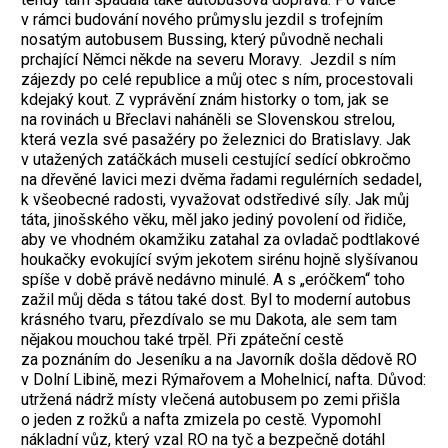
v rámci budování nového průmyslu jezdil s trofejním
nosatým autobusem Bussing, který původně nechali
prchající Němci někde na severu Moravy. Jezdil s ním
zájezdy po celé republice a můj otec s ním, procestovali
kdejaký kout. Z vyprávění znám historky o tom, jak se
na rovinách u Břeclavi naháněli se Slovenskou strelou,
která vezla své pasažéry po železnici do Bratislavy. Jak
v utažených zatáčkách museli cestující sedící obkročmo
na dřevěné lavici mezi dvěma řadami regulérních sedadel,
k všeobecné radosti, vyvažovat odstředivé síly. Jak můj
táta, jinošského věku, měl jako jediný povolení od řidiče,
aby ve vhodném okamžiku zatahal za ovladač podtlakové
houkačky evokující svým jekotem sirénu hojně slyšívanou
spíše v době právě nedávno minulé. A s „eróčkem“ toho
zažil můj děda s tátou také dost. Byl to moderní autobus
krásného tvaru, přezdívalo se mu Dakota, ale sem tam
nějakou mouchou také trpěl. Při zpáteční cestě
za poznáním do Jeseníku a na Javorník došla dědově RO
v Dolní Libině, mezi Rýmařovem a Mohelnicí, nafta. Důvod:
utržená nádrž místy vlečená autobusem po zemi přišla
o jeden z rožků a nafta zmizela po cestě. Vypomohl
nákladní vůz, který vzal RO na tyč a bezpečně dotáhl