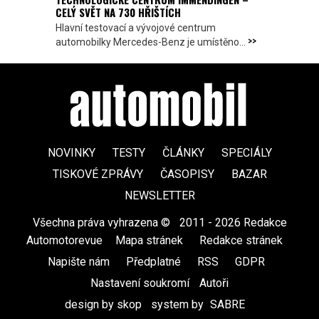
CELÝ SVĚT NA 730 HŘIŠTÍCH
Hlavní testovací a vývojové centrum
>>
automobilky Mercedes-Benz je umístěno...
NOVINKY
TESTY
ČLÁNKY
SPECIÁLY
TISKOVÉ ZPRÁVY
ČASOPISY
BAZAR
NEWSLETTER
Všechna práva vyhrazena ©
|
2011 - 2026 Redakce
Automotorevue
|
Mapa stránek
|
Redakce stránek
|
Napište nám
|
Předplatné
|
RSS
|
GDPR
|
Nastavení soukromí
Autoři
design by skop
|
system by
SABRE
|