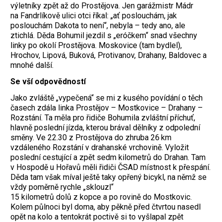
výletníky zpět až do Prostějova. Jen garážmistr Mádr
na Fandrlíkově ulici otci říkal: „ať poslouchám, jak
poslouchám Dakota to není“, nebyla – tedy ano, ale
ztichlá. Děda Bohumil jezdil s „eróčkem“ snad všechny
linky po okolí Prostějova. Moskovice (tam bydlel),
Hrochov, Lipová, Buková, Protivanov, Drahany, Baldovec a
mnohé další.
Se vší odpovědností
Jako zvláště „vypečená“ se mi z kusého povídání o těch
časech zdála linka Prostějov – Mostkovice – Drahany –
Rozstání. Ta měla pro řidiče Bohumila zvláštní příchuť,
hlavně poslední jízda, kterou brával dělníky z odpolední
směny. Ve 22.30 z Prostějova do zhruba 26 km
vzdáleného Rozstání v drahanské vrchovině. Vyložit
poslední cestující a zpět sedm kilometrů do Drahan. Tam
v Hospodě u Hořavů měli řidiči ČSAD místnost k přespání.
Děda tam však míval ještě taky opřený bicykl, na němž se
vždy poměrně rychle „sklouzl“
15 kilometrů dolů z kopce a po rovině do Mostkovic.
Kolem půlnoci byl doma, aby pěkně před čtvrtou nasedl
opět na kolo a tentokrát poctivě si to vyšlapal zpět