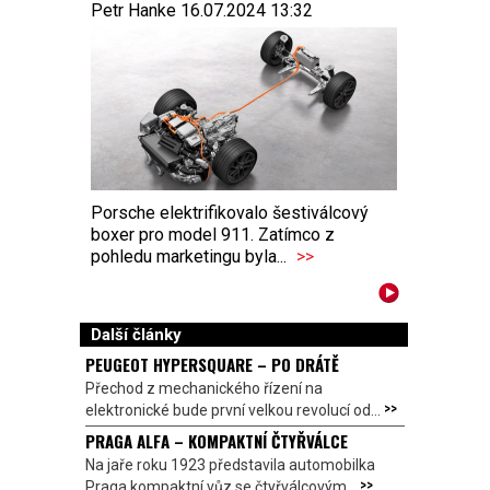
Petr Hanke 16.07.2024 13:32
Porsche elektrifikovalo šestiválcový
boxer pro model 911. Zatímco z
pohledu marketingu byla...
>>
Další články
PEUGEOT HYPERSQUARE – PO DRÁTĚ
Přechod z mechanického řízení na
>>
elektronické bude první velkou revolucí od...
PRAGA ALFA – KOMPAKTNÍ ČTYŘVÁLCE
Na jaře roku 1923 představila automobilka
>>
Praga kompaktní vůz se čtyřválcovým...