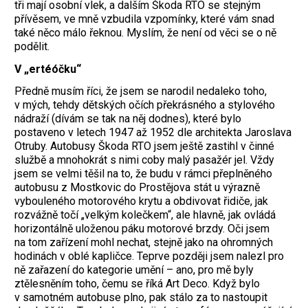
tři mají osobní vlek, a dalším Škoda RTO se stejným
přívěsem, ve mně vzbudila vzpomínky, které vám snad
také něco málo řeknou. Myslím, že není od věci se o ně
podělit.
V „ertéóčku“
Předně musím říci, že jsem se narodil nedaleko toho,
v mých, tehdy dětských očích překrásného a stylového
nádraží (dívám se tak na něj dodnes), které bylo
postaveno v letech 1947 až 1952 dle architekta Jaroslava
Otruby. Autobusy Škoda RTO jsem ještě zastihl v činné
službě a mnohokrát s nimi coby malý pasažér jel. Vždy
jsem se velmi těšil na to, že budu v rámci přeplněného
autobusu z Mostkovic do Prostějova stát u výrazně
vybouleného motorového krytu a obdivovat řidiče, jak
rozvážně točí „velkým kolečkem“, ale hlavně, jak ovládá
horizontálně uloženou páku motorové brzdy. Oči jsem
na tom zařízení mohl nechat, stejně jako na ohromných
hodinách v oblé kapličce. Teprve později jsem nalezl pro
ně zařazení do kategorie umění – ano, pro mě byly
ztělesněním toho, čemu se říká Art Deco. Když bylo
v samotném autobuse plno, pak stálo za to nastoupit