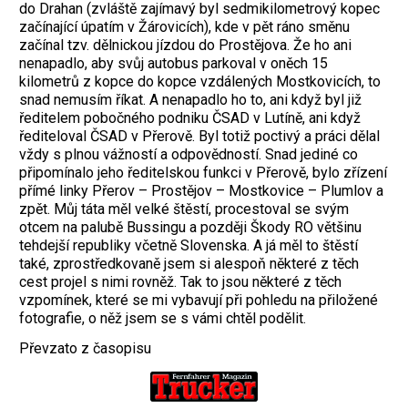
do Drahan (zvláště zajímavý byl sedmikilometrový kopec
začínající úpatím v Žárovicích), kde v pět ráno směnu
začínal tzv. dělnickou jízdou do Prostějova. Že ho ani
nenapadlo, aby svůj autobus parkoval v oněch 15
kilometrů z kopce do kopce vzdálených Mostkovicích, to
snad nemusím říkat. A nenapadlo ho to, ani když byl již
ředitelem pobočného podniku ČSAD v Lutíně, ani když
řediteloval ČSAD v Přerově. Byl totiž poctivý a práci dělal
vždy s plnou vážností a odpovědností. Snad jediné co
připomínalo jeho ředitelskou funkci v Přerově, bylo zřízení
přímé linky Přerov – Prostějov – Mostkovice – Plumlov a
zpět. Můj táta měl velké štěstí, procestoval se svým
otcem na palubě Bussingu a později Škody RO většinu
tehdejší republiky včetně Slovenska. A já měl to štěstí
také, zprostředkovaně jsem si alespoň některé z těch
cest projel s nimi rovněž. Tak to jsou některé z těch
vzpomínek, které se mi vybavují při pohledu na přiložené
fotografie, o něž jsem se s vámi chtěl podělit.
Převzato z časopisu