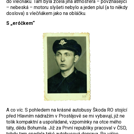
do vlečňáku. Tam byla zcela jiná atmosféra – povznášející
– nebeská – motoru slyšeti nebylo a jeden plul (a to někdy
doslova) s vlečňákem jako na obláčku.
S „eróčkem“
A co víc. S pohledem na krásné autobusy Škoda RO stojící
před Hlavním nádražím v Prostějově se mi vybavují, již ne
tolik kompaktní a uspořádané, vzpomínky na otce mého
táty, dědu Bohumila. Již za První republiky pracoval v ČSD,
tehdy tam spadala také autobusová doprava. Po válce