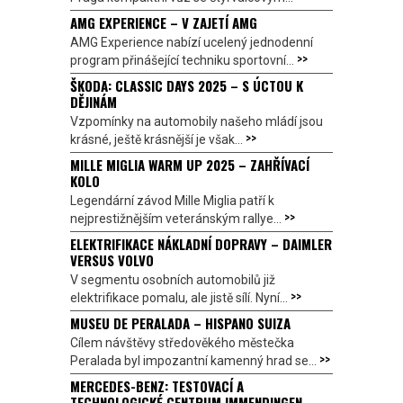
AMG EXPERIENCE – V ZAJETÍ AMG
AMG Experience nabízí ucelený jednodenní
>>
program přinášející techniku sportovní...
ŠKODA: CLASSIC DAYS 2025 – S ÚCTOU K
DĚJINÁM
Vzpomínky na automobily našeho mládí jsou
>>
krásné, ještě krásnější je však...
MILLE MIGLIA WARM UP 2025 – ZAHŘÍVACÍ
KOLO
Legendární závod Mille Miglia patří k
>>
nejprestižnějším veteránským rallye...
ELEKTRIFIKACE NÁKLADNÍ DOPRAVY – DAIMLER
VERSUS VOLVO
V segmentu osobních automobilů již
>>
elektrifikace pomalu, ale jistě sílí. Nyní...
MUSEU DE PERALADA – HISPANO SUIZA
Cílem návštěvy středověkého městečka
>>
Peralada byl impozantní kamenný hrad se...
MERCEDES-BENZ: TESTOVACÍ A
TECHNOLOGICKÉ CENTRUM IMMENDINGEN –