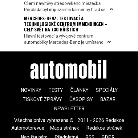
Cílem návštěvy středověkého městečka
>>
Peralada byl impozantní kamenný hrad se...
MERCEDES-BENZ: TESTOVACÍ A
TECHNOLOGICKÉ CENTRUM IMMENDINGEN –
CELÝ SVĚT NA 730 HŘIŠTÍCH
Hlavní testovací a vývojové centrum
>>
automobilky Mercedes-Benz je umístěno...
NOVINKY
TESTY
ČLÁNKY
SPECIÁLY
TISKOVÉ ZPRÁVY
ČASOPISY
BAZAR
NEWSLETTER
Všechna práva vyhrazena ©
|
2011 - 2026 Redakce
Automotorevue
|
Mapa stránek
|
Redakce stránek
|
Napište nám
|
Předplatné
|
RSS
|
GDPR
|