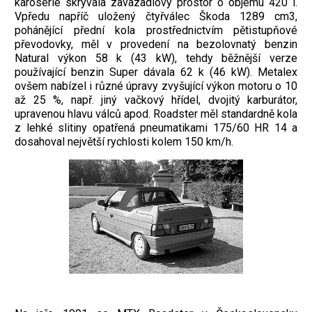
karoserie skrývala zavazadlový prostor o objemu 420 l.
Vpředu napříč uložený čtyřválec Škoda 1289 cm3,
pohánějící přední kola prostřednictvím pětistupňové
převodovky, měl v provedení na bezolovnatý benzin
Natural výkon 58 k (43 kW), tehdy běžnější verze
používající benzin Super dávala 62 k (46 kW). Metalex
ovšem nabízel i různé úpravy zvyšující výkon motoru o 10
až 25 %, např. jiný vačkový hřídel, dvojitý karburátor,
upravenou hlavu válců apod. Roadster měl standardně kola
z lehké slitiny opatřená pneumatikami 175/60 HR 14 a
dosahoval největší rychlosti kolem 150 km/h.