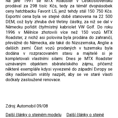
Na jaře 1991 se MTX Roadster v Československu
prodával za 298 tisíc Kčs, tedy za téměř dvojnásobek
ceny hatchbacku Favorit LS, jenž tehdy stál 150 750 Kčs.
Exportní cena byla ve stejné době stanovena na 22 500
DEM, což byly zhruba dvě třetiny částky, za niž se dal v
Německu pořídit čtyřmístný kabriolet VW Golf. Do roku
1996 v Mělníce zhotovili více než 150 vozů MTX
Roadster, z nichž asi polovina byla prodána do zahraničí,
převážně do Německa, ale také do Nizozemska, Anglie a
dalších zemí. Část vozů prodaných v tuzemsku byla
dodána v rozpracovaném stavu a majitelé si je
kompletovali vlastními silami. Dnes je MTX Roadster
uznávaným objektem sběratelského zájmu, přičemž
některé exempláře kdysi vyvezené do západní Evropy se
díky nadšencům vrátily nazpět, aby se ve staré vlasti
dočkaly zasloužené renovace.
Zdroj: Automobil 09/08
Další články o stejném modelu
|
Další články o stejné