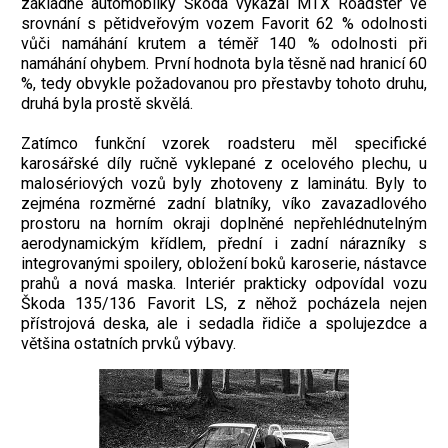
základně automobilky Škoda vykázal MTX Roadster ve
srovnání s pětidveřovým vozem Favorit 62 % odolnosti
vůči namáhání krutem a téměř 140 % odolnosti při
namáhání ohybem. První hodnota byla těsně nad hranicí 60
%, tedy obvykle požadovanou pro přestavby tohoto druhu,
druhá byla prostě skvělá.
Zatímco funkční vzorek roadsteru měl specifické
karosářské díly ručně vyklepané z ocelového plechu, u
malosériových vozů byly zhotoveny z laminátu. Byly to
zejména rozměrné zadní blatníky, víko zavazadlového
prostoru na horním okraji doplněné nepřehlédnutelným
aerodynamickým křídlem, přední i zadní nárazníky s
integrovanými spoilery, obložení boků karoserie, nástavce
prahů a nová maska. Interiér prakticky odpovídal vozu
Škoda 135/136 Favorit LS, z něhož pocházela nejen
přístrojová deska, ale i sedadla řidiče a spolujezdce a
většina ostatních prvků výbavy.