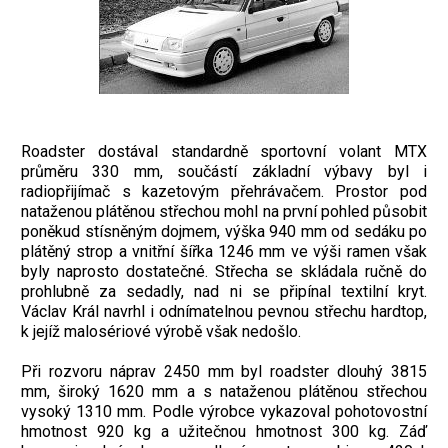
Roadster dostával standardně sportovní volant MTX
průměru 330 mm, součástí základní výbavy byl i
radiopřijímač s kazetovým přehrávačem. Prostor pod
nataženou plátěnou střechou mohl na první pohled působit
poněkud stísněným dojmem, výška 940 mm od sedáku po
plátěný strop a vnitřní šířka 1246 mm ve výši ramen však
byly naprosto dostatečné. Střecha se skládala ručně do
prohlubně za sedadly, nad ni se připínal textilní kryt.
Václav Král navrhl i odnímatelnou pevnou střechu hardtop,
k jejíž malosériové výrobě však nedošlo.
Při rozvoru náprav 2450 mm byl roadster dlouhý 3815
mm, široký 1620 mm a s nataženou plátěnou střechou
vysoký 1310 mm. Podle výrobce vykazoval pohotovostní
hmotnost 920 kg a užitečnou hmotnost 300 kg. Záď