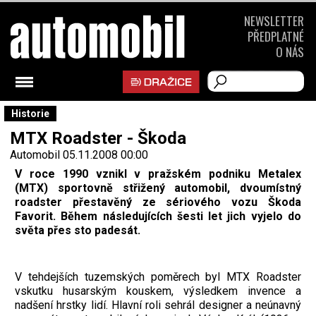
NEWSLETTER
PŘEDPLATNÉ
O NÁS
Historie
MTX Roadster - Škoda
Automobil
05.11.2008 00:00
V roce 1990 vznikl v pražském podniku Metalex
(MTX) sportovně střižený automobil, dvoumístný
roadster přestavěný ze sériového vozu Škoda
Favorit. Během následujících šesti let jich vyjelo do
světa přes sto padesát.
V tehdejších tuzemských poměrech byl MTX Roadster
vskutku husarským kouskem, výsledkem invence a
nadšení hrstky lidí. Hlavní roli sehrál designer a neúnavný