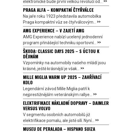
>>
elektronické bude první velkou revolucí od...
PRAGA ALFA – KOMPAKTNÍ ČTYŘVÁLCE
Na jaře roku 1923 představila automobilka
>>
Praga kompaktní vůz se čtyřválcovým...
AMG EXPERIENCE – V ZAJETÍ AMG
AMG Experience nabízí ucelený jednodenní
>>
program přinášející techniku sportovní...
ŠKODA: CLASSIC DAYS 2025 – S ÚCTOU K
DĚJINÁM
Vzpomínky na automobily našeho mládí jsou
>>
krásné, ještě krásnější je však...
MILLE MIGLIA WARM UP 2025 – ZAHŘÍVACÍ
KOLO
Legendární závod Mille Miglia patří k
>>
nejprestižnějším veteránským rallye...
ELEKTRIFIKACE NÁKLADNÍ DOPRAVY – DAIMLER
VERSUS VOLVO
V segmentu osobních automobilů již
>>
elektrifikace pomalu, ale jistě sílí. Nyní...
MUSEU DE PERALADA – HISPANO SUIZA