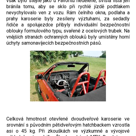
však bylo stejně jako u Favoritu nedělené, svislá lišta jen
bránila tomu, aby se sklo při rychlé jízdě podtlakem
nevychylovalo ven z vozu. Rám čelního okna, podlaha a
prahy karoserie byly zesíleny výztu­hami, za sedadly
řidiče a spolujezdce přibyly individuální bezpečnostní
oblouky formulového typu, svařené z ocelových trubek. Na
vnějších stranách ochranných oblouků byly umístěny horní
úchyty samonavíjecích bezpečnostních pásů.
Celková hmotnost otevřené dvoudveřové karoserie ve
srovnání s původním pětidveřovým hatchbackem vzrostla
asi o 45 kg. Při zkouškách ve výzkumné a vývojové