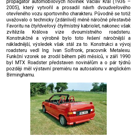
propagátor automobilových novinek Václav Král (1936 –
2005), který vytvořil a prosadil návrh dvoudveřového
otevřeného vozu sportovního charakteru. Původně se totiž
uvažovalo o technicky (zdánlivě) méně náročné přestavbě
Favoritu na čtyřdveřový čtyřmístný kabriolet, nakonec však
zvítězila Králova vize dvoumístného roadsteru.
Konstrukčně a výrobně bylo toto řešení náročnější a
nákladnější, výsledek však stál za to. Konstrukci a vývoj
roadsteru vedl Ing. Ivan Solfronk, pracovník Metalexu.
Funkční vzorek se zrodil během pěti měsíců, v září 1990
byl MTX Roadster představen novinářům a o pár týdnů
později měl výstavní premiéru na autosalonu v anglickém
Birminghamu.