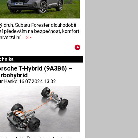
ný druh. Subaru Forester dlouhodobě
zí především na bezpečnost, komfort
niverzální...
>>
chnika
rsche T-Hybrid (9A3B6) –
rbohybrid
tr Hanke 16.07.2024 13:32