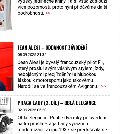
výtisky jedinečné knihy. Ta si však zaslouží
více pozornosti, proto nyní přidáváme další
podrobnosti.
>>
JEAN ALESI – ODDANOST ZÁVODĚNÍ
08.09.2025 21:34
Jean Alesi je bývalý francouzský pilot F1,
který proslul svým vášnivým stylem jízdy,
nebojácnými předjížděními a hlubokou
láskou k motorsportu jako takovému.
Narodil se ve francouzském Avignonu...
>>
PRAGA LADY (2. DÍL) – OBLÁ ELEGANCE
02.09.2025 05:20
Oblá elegance. Pouhé dva roky po uvedení
na trh prošla Praga Lady výraznou
modernizací: v říjnu 1937 se představila se