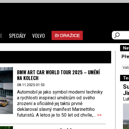
E
SPECIÁLY
VOLVO
Ne
Pře
BMW ART CAR WORLD TOUR 2025 – UMĚNÍ
NA KOLECH
Te
08.11.2025 01:53
Su
Automobil je jako symbol moderní techniky
Ji
a rychlosti inspirací umělcům od svého
Luk
zrození a oficiálně jej takto prvně
deklaroval slavný manifest Marinettiho
futuristů. A letos je to 50 let od chvíle,...
>>