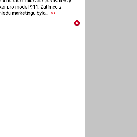
sche elektrifikovalo šestiválcový
xer pro model 911. Zatímco z
ledu marketingu byla...
>>