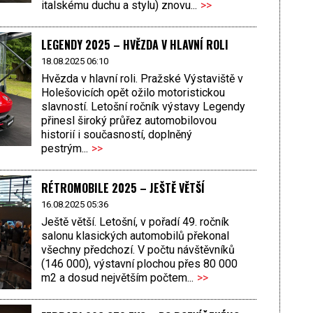
italskému duchu a stylu) znovu...
>>
LEGENDY 2025 – HVĚZDA V HLAVNÍ ROLI
18.08.2025 06:10
Hvězda v hlavní roli. Pražské Výstaviště v
Holešovicích opět ožilo motoristickou
slavností. Letošní ročník výstavy Legendy
přinesl široký průřez automobilovou
historií i současností, doplněný
pestrým...
>>
RÉTROMOBILE 2025 – JEŠTĚ VĚTŠÍ
16.08.2025 05:36
Ještě větší. Letošní, v pořadí 49. ročník
salonu klasických automobilů překonal
všechny předchozí. V počtu návštěvníků
(146 000), výstavní plochou přes 80 000
m2 a dosud největším počtem...
>>