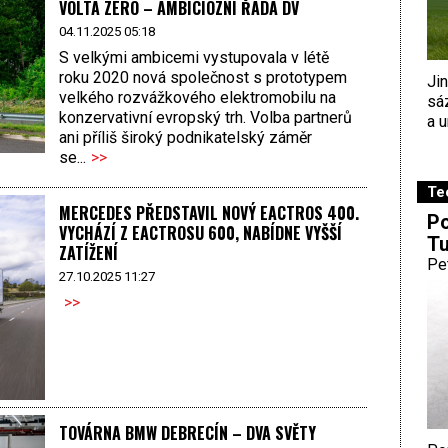
VOLTA ZERO – AMBICIÓZNÍ ŘADA DV
04.11.2025 05:18
S velkými ambicemi vystupovala v létě
roku 2020 nová společnost s prototypem
Ji
velkého rozvážkového elektromobilu na
sá
konzervativní evropský trh. Volba partnerů
a u
ani příliš široký podnikatelský záměr
se...
>>
Te
MERCEDES PŘEDSTAVIL NOVÝ EACTROS 400.
Po
VYCHÁZÍ Z EACTROSU 600, NABÍDNE VYŠŠÍ
Tu
ZATÍŽENÍ
Pe
27.10.2025 11:27
>>
TOVÁRNA BMW DEBRECÍN – DVA SVĚTY