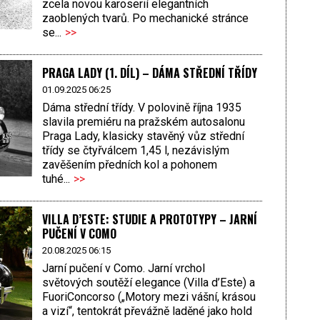
zcela novou karoserií elegantních
zaoblených tvarů. Po mechanické stránce
se...
>>
PRAGA LADY (1. DÍL) – DÁMA STŘEDNÍ TŘÍDY
01.09.2025 06:25
Dáma střední třídy. V polovině října 1935
slavila premiéru na pražském autosalonu
Praga Lady, klasicky stavěný vůz střední
třídy se čtyřválcem 1,45 l, nezávislým
zavěšením předních kol a pohonem
tuhé...
>>
VILLA D’ESTE: STUDIE A PROTOTYPY – JARNÍ
PUČENÍ V COMO
20.08.2025 06:15
Jarní pučení v Como. Jarní vrchol
světových soutěží elegance (Villa d’Este) a
FuoriConcorso („Motory mezi vášní, krásou
a vizí“, tentokrát převážně laděné jako hold