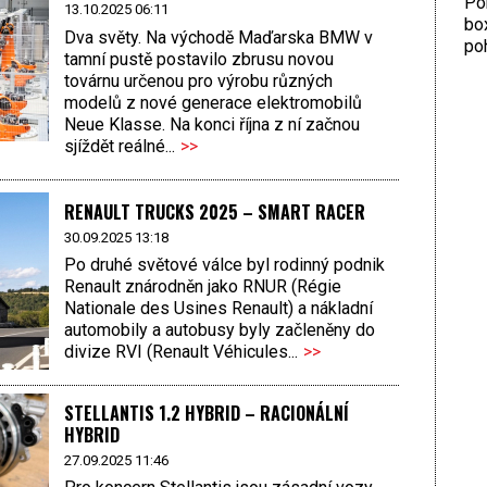
Por
13.10.2025 06:11
bo
Dva světy. Na východě Maďarska BMW v
poh
tamní pustě postavilo zbrusu novou
továrnu určenou pro výrobu různých
modelů z nové generace elektromobilů
Neue Klasse. Na konci října z ní začnou
sjíždět reálné...
>>
RENAULT TRUCKS 2025 – SMART RACER
30.09.2025 13:18
Po druhé světové válce byl rodinný podnik
Renault znárodněn jako RNUR (Régie
Nationale des Usines Renault) a nákladní
automobily a autobusy byly začleněny do
divize RVI (Renault Véhicules...
>>
STELLANTIS 1.2 HYBRID – RACIONÁLNÍ
HYBRID
27.09.2025 11:46