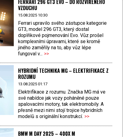
FERRARI 296 GT3 EVO – DO ROZVÍŘENÉHO
VZDUCHU
15.08.2025 10:30
Ferrari upravilo svého zástupce kategorie
GT3, model 296 GT3, který dostal
doplňkové pojmenování Evo. Vůz prošel
komplexními úpravami, které se kromě
jiného zaměřily na to, aby vůz lépe
fungoval v...
>>
HYBRIDNÍ TECHNIKA MG – ELEKTRIFIKACE Z
ROZUMU
13.08.2025 01:17
Elektrifikace z rozumu. Značka MG má ve
své nabídce jak vozy poháněné pouze
spalovacími motory, tak elektromobily. A
přesně mezi nimi stojí trojice hybridních
modelů s originální konstrukcí.
>>
BMW M DAY 2025 – 400X M