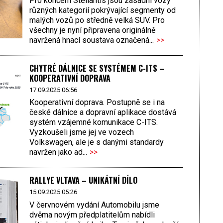
Pro koncern Stellantis jsou zásadní vozy
různých kategorií pokrývající segmenty od
malých vozů po středně velká SUV. Pro
všechny je nyní připravena originálně
navržená hnací soustava označená...
>>
CHYTRÉ DÁLNICE SE SYSTÉMEM C-ITS –
KOOPERATIVNÍ DOPRAVA
17.09.2025 06:56
Kooperativní doprava. Postupně se i na
české dálnice a dopravní aplikace dostává
systém vzájemné komunikace C-ITS.
Vyzkoušeli jsme jej ve vozech
Volkswagen, ale je s danými standardy
navržen jako ad...
>>
RALLYE VLTAVA – UNIKÁTNÍ DÍLO
15.09.2025 05:26
V červnovém vydání Automobilu jsme
dvěma novým předplatitelům nabídli