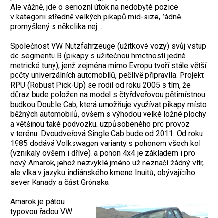
Ale vážně, jde o seriozní útok na nedobyté pozice
v kategorii středně velkých pikapů mid-size, řádně
promyšlený s několika nej…
Společnost VW Nutzfahrzeuge (užitkové vozy) svůj vstup
do segmentu B (pikapy s užitečnou hmotností jedné
metrické tuny), jenž zejména mimo Evropu tvoří stále větší
počty univerzálních automobilů, pečlivě připravila. Projekt
RPU (Robust Pick-Up) se rodil od roku 2005 s tím, že
důraz bude položen na model s čtyřdveřovou pětimístnou
budkou Double Cab, která umožňuje využívat pikapy místo
běžných automobilů, ovšem s výhodou velké ložné plochy
a většinou také podvozku, uzpůsobeného pro provoz
v terénu. Dvoudveřová Single Cab bude od 2011. Od roku
1985 dodává Volkswagen varianty s pohonem všech kol
(vznikaly ovšem i dříve), a pohon 4x4 je základem i pro
nový Amarok, jehož nezvyklé jméno už neznačí žádný vítr,
ale vlka v jazyku indiánského kmene Inuitů, obývajícího
sever Kanady a část Grónska.
Amarok je pátou
typovou řadou VW