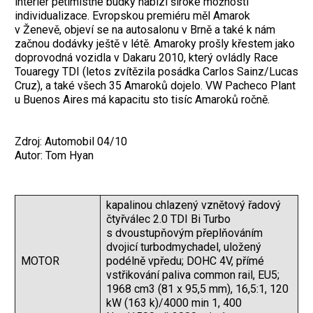
interiér pětimístné budky nabízí široké možnosti
individualizace. Evropskou premiéru měl Amarok
v Ženevě, objeví se na autosalonu v Brně a také k nám
začnou dodávky ještě v létě. Amaroky prošly křestem jako
doprovodná vozidla v Dakaru 2010, který ovládly Race
Touaregy TDI (letos zvítězila posádka Carlos Sainz/Lucas
Cruz), a také všech 35 Amaroků dojelo. VW Pacheco Plant
u Buenos Aires má kapacitu sto tisíc Amaroků ročně.
Zdroj: Automobil 04/10
Autor: Tom Hyan
kapalinou chlazený vznětový řadový
čtyřválec 2.0 TDI Bi Turbo
s dvoustupňovým přeplňováním
dvojicí turbodmychadel, uložený
MOTOR
podélně vpředu; DOHC 4V, přímé
vstřikování paliva common rail, EU5;
1968 cm3 (81 x 95,5 mm), 16,5:1, 120
kW (163 k)/4000 min 1, 400