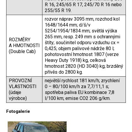
R 16, 245/65 R 17, 245/70 R 16 nebo
255/55 R 19.
rozvor náprav 3095 mm, rozchod kol
1648/1644 mm; d/š/v
5254/1954/1834 mm; světlá výška
265 mm, resp. 249 mm s ochrannými
ROZMĚRY
štíty; součinitel odporu vzduchu cx =
A HMOTNOSTI
0,425; objem palivové nádrže 80 l;
(Double Cab)
pohotovostní hmotnost 1807 (verze
Heavy Duty 1918) kg, celková
hmotnost 2820 (HD 3040) kg; brzděný
přívěs do 2800 kg.
PROVOZNÍ
největší rychlost 181 km/h; zrychlení
VLASTNOSTI
0 – 80/100 km/h za 7,7/11,1 s;
(údaje
spotřeba paliva EU kombinace 7,8
výrobce)
l/100 km; emise CO2 206 g/km.
Fotogalerie