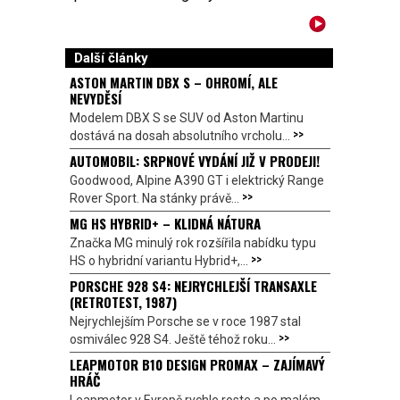
Další články
ASTON MARTIN DBX S – OHROMÍ, ALE
NEVYDĚSÍ
Modelem DBX S se SUV od Aston Martinu
>>
dostává na dosah absolutního vrcholu...
AUTOMOBIL: SRPNOVÉ VYDÁNÍ JIŽ V PRODEJI!
Goodwood, Alpine A390 GT i elektrický Range
>>
Rover Sport. Na stánky právě...
MG HS HYBRID+ – KLIDNÁ NÁTURA
Značka MG minulý rok rozšířila nabídku typu
>>
HS o hybridní variantu Hybrid+,...
PORSCHE 928 S4: NEJRYCHLEJŠÍ TRANSAXLE
(RETROTEST, 1987)
Nejrychlejším Porsche se v roce 1987 stal
>>
osmiválec 928 S4. Ještě téhož roku...
LEAPMOTOR B10 DESIGN PROMAX – ZAJÍMAVÝ
HRÁČ
Leapmotor v Evropě rychle roste a po malém