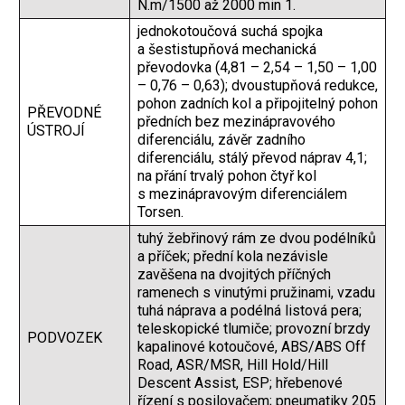
N.m/1500 až 2000 min 1.
jednokotoučová suchá spojka
a šestistupňová mechanická
převodovka (4,81 – 2,54 – 1,50 – 1,00
– 0,76 – 0,63); dvoustupňová redukce,
pohon zadních kol a připojitelný pohon
PŘEVODNÉ
předních bez mezinápravového
ÚSTROJÍ
diferenciálu, závěr zadního
diferenciálu, stálý převod náprav 4,1;
na přání trvalý pohon čtyř kol
s mezinápravovým diferenciálem
Torsen.
tuhý žebřinový rám ze dvou podélníků
a příček; přední kola nezávisle
zavěšena na dvojitých příčných
ramenech s vinutými pružinami, vzadu
tuhá náprava a podélná listová pera;
teleskopické tlumiče; provozní brzdy
PODVOZEK
kapalinové kotoučové, ABS/ABS Off
Road, ASR/MSR, Hill Hold/Hill
Descent Assist, ESP; hřebenové
řízení s posilovačem; pneumatiky 205