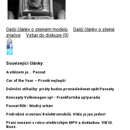
Další články o stejném modelu
|
Další články o stejné
značce
|
Vstup do diskuze (0)
Související články:
A vítězem je... Passat
Car of the Year – Prostě nejlepší
Dálniční stíhačky: piráty budou pronásledovat opět Passaty
Koncepty Volkswagen up! - Frankfurtská up!paráda
Passat R36 - Modrý orkán
Podrobné srovnání 8 elektromobilů. Vítěz je jen jeden!
První svezení s retro-elektrickým MPV a dodávkou. VW ID.
Buzz.