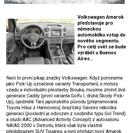
Volkswagen Amarok
představuje pro
německou
automobilku vstup do
nového segmentu.
Pro celý svět se bude
vyrábět u Buenos
Aires…
Není to první pikap značky Volkswagen. Když pomineme
jako Pick-Up označené varianty Transporterů s motory
vzadu a individuální přestavby Brouka, musíme zmínit dvě
generace Caddy (první varianta Golfu I, druhá Škody Pick-
Up), ojedinělé Taro japonského původu (přejmenovaná
Toyota Hilux z Hannoveru), brazilský Saveiro několika
generací (poslední je odvozen z osobního typu Gol Trend)
a studii AAC (Advanced Activity Concept) z autosalonu
NAIAS 2000 v Detroitu, která však byla vlastně
předobrazem SUV Touareg, a nyní přichází nový Amarok.