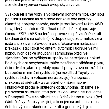
standardní výbavou všech evropských verzí.
Vyzkoušeli jsme vozy s volitelným pohonem 4x4, kdy jsou
po stisku tlačítka na středové konzole obě nápravy
okamžitě spojeny natvrdo, navíc je redukovaný režim 4WD
Low, který s módem Off-Road (další tlačítko) upravuje
činnost ESP a ABS na terénní provoz (např. značně zkrátí
brzdnou dráhu na šotolině). K dispozici je automatizovaná
jízda s plazivým převodem pro překonávání nejtěžších
překážek, stačí točit volantem, automobil udržuje velmi
nízkou rychlost ve stoupání i samočinně brzdí ve
sjezdech (ani po vyšlápnutí spojky se nerozjede); pokud
řidiči rychlost nevyhovuje, může zasáhnout přidáním plynu,
či brzděním; jakmile pedály opustí, pohyb vozu se vrátí do
bezpečné minimální rychlosti (na rozdíl od Toyoty se
rychlost žádným voličem nenastavuje). Schopnost
překonávat překážky za značného křížení náprav
i hlubokých brodů je skutečně obdivuhodná, jak jsme se
přesvědčili na terénní trati poblíž San Carlos de Bariloche
v Patagonii. Také na silnici jsou jízdní vlastnosti vozu (byl
částečně vytížen) vynikající, a to nejen na asfaltu, ale i na
šotolinových cestách jako v okolí argentinských jezer