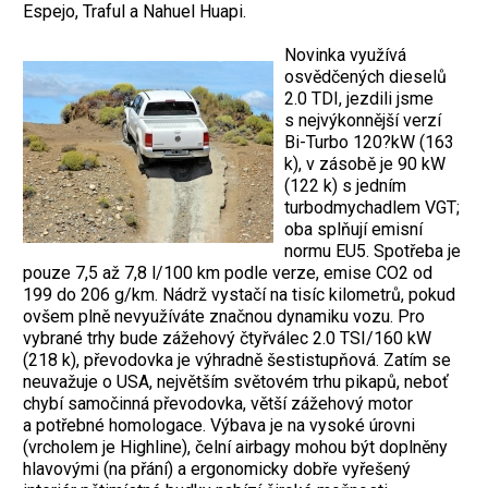
Espejo, Traful a Nahuel Huapi.
Novinka využívá
osvědčených dieselů
2.0 TDI, jezdili jsme
s nejvýkonnější verzí
Bi-Turbo 120?kW (163
k), v zásobě je 90 kW
(122 k) s jedním
turbodmychadlem VGT;
oba splňují emisní
normu EU5. Spotřeba je
pouze 7,5 až 7,8 l/100 km podle verze, emise CO2 od
199 do 206 g/km. Nádrž vystačí na tisíc kilometrů, pokud
ovšem plně nevyužíváte značnou dynamiku vozu. Pro
vybrané trhy bude zážehový čtyřválec 2.0 TSI/160 kW
(218 k), převodovka je výhradně šestistupňová. Zatím se
neuvažuje o USA, největším světovém trhu pikapů, neboť
chybí samočinná převodovka, větší zážehový motor
a potřebné homologace. Výbava je na vysoké úrovni
(vrcholem je Highline), čelní airbagy mohou být doplněny
hlavovými (na přání) a ergonomicky dobře vyřešený