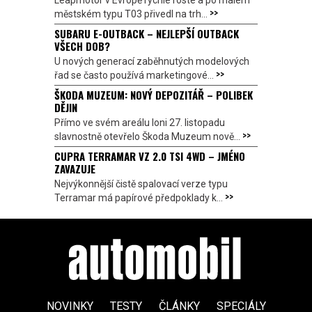
>>
městském typu T03 přivedl na trh...
SUBARU E-OUTBACK – NEJLEPŠÍ OUTBACK
VŠECH DOB?
U nových generací zaběhnutých modelových
>>
řad se často používá marketingové...
ŠKODA MUZEUM: NOVÝ DEPOZITÁŘ – POLIBEK
DĚJIN
Přímo ve svém areálu loni 27. listopadu
>>
slavnostně otevřelo Škoda Muzeum nově...
CUPRA TERRAMAR VZ 2.0 TSI 4WD – JMÉNO
ZAVAZUJE
Nejvýkonnější čistě spalovací verze typu
>>
Terramar má papírové předpoklady k...
NOVINKY
TESTY
ČLÁNKY
SPECIÁLY