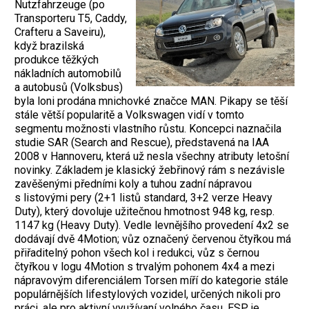
Nutzfahrzeuge (po
Transporteru T5, Caddy,
Crafteru a Saveiru),
když brazilská
produkce těžkých
nákladních automobilů
a autobusů (Volksbus)
byla loni prodána mnichovké značce MAN. Pikapy se těší
stále větší popularitě a Volkswagen vidí v tomto
segmentu možnosti vlastního růstu. Koncepci naznačila
studie SAR (Search and Rescue), představená na IAA
2008 v Hannoveru, která už nesla všechny atributy letošní
novinky. Základem je klasický žebřinový rám s nezávisle
zavěšenými předními koly a tuhou zadní nápravou
s listovými pery (2+1 listů standard, 3+2 verze Heavy
Duty), který dovoluje užitečnou hmotnost 948 kg, resp.
1147 kg (Heavy Duty). Vedle levnějšího provedení 4x2 se
dodávají dvě 4Motion; vůz označený červenou čtyřkou má
přiřaditelný pohon všech kol i redukci, vůz s černou
čtyřkou v logu 4Motion s trvalým pohonem 4x4 a mezi
nápravovým diferenciálem Torsen míří do kategorie stále
populárnějších lifestylových vozidel, určených nikoli pro
práci, ale pro aktivní využívaní volného času. ESP je