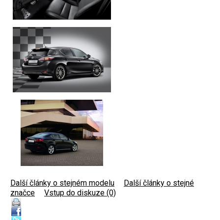
Další články o stejném modelu
|
Další články o stejné
značce
|
Vstup do diskuze (0)