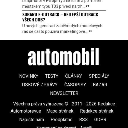
Leapmotor v Evropě rychle roste a po malém
>>
městském typu T03 přivedl na trh...
SUBARU E-OUTBACK – NEJLEPŠÍ OUTBACK
VŠECH DOB?
U nových generací zaběhnutých modelových
>>
řad se často používá marketingové...
NOVINKY
TESTY
ČLÁNKY
SPECIÁLY
TISKOVÉ ZPRÁVY
ČASOPISY
BAZAR
NEWSLETTER
Všechna práva vyhrazena ©
|
2011 - 2026 Redakce
Automotorevue
|
Mapa stránek
|
Redakce stránek
|
Napište nám
|
Předplatné
|
RSS
|
GDPR
|