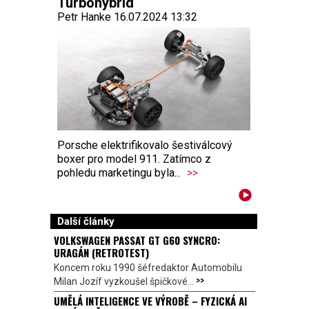
Turbohybrid
Petr Hanke 16.07.2024 13:32
Porsche elektrifikovalo šestiválcový
boxer pro model 911. Zatímco z
pohledu marketingu byla...
>>
Další články
VOLKSWAGEN PASSAT GT G60 SYNCRO:
URAGÁN (RETROTEST)
Koncem roku 1990 šéfredaktor Automobilu
>>
Milan Jozíf vyzkoušel špičkové...
UMĚLÁ INTELIGENCE VE VÝROBĚ – FYZICKÁ AI