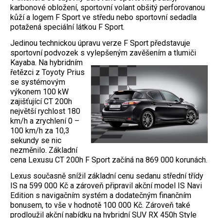
karbonové obložení, sportovní volant obšitý perforovanou
kůží a logem F Sport ve středu nebo sportovní sedadla
potažená speciální látkou F Sport.
Jedinou technickou úpravu verze F Sport představuje
sportovní podvozek s vylepšeným zavěšením
a tlumiči
Kayaba. Na hybridním
řetězci z Toyoty Prius
se systémovým
výkonem 100 kW
zajišťující CT 200h
největší rychlost 180
km/h a zrychlení 0 –
100 km/h za 10,3
sekundy se nic
nezměnilo. Základní
cena Lexusu CT 200h F Sport začíná na 869 000 korunách.
Lexus současně snížil základní cenu sedanu střední třídy
IS na 599 000 Kč a zároveň připravil akční model IS Navi
Edition s navigačním systém a dodatečným finančním
bonusem, to vše v hodnotě 100 000 Kč. Zároveň také
prodloužil akční nabídku na hybridní SUV RX 450h Style