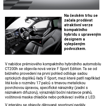
Na českém trhu se
začala prodávat
atraktivní verze
kompaktního
hybridu s upraveným
designem a
vylepšeným
podvozkem.
V nabídce prémiového kompaktního hybridního automobilu
CT200h se objevila nová verze F Sport Edition. Ta se od
běžného provedení na první pohled odlišuje sadou
optických doplňků řady F Sport, mezi které patří například
litá kola o rozměru 17 palců s tmavou metalickou
povrchovou úpravou, specifické nárazníky (zadní s
náznakem difuzoru), výraznější boční nástavce prahů,
voštinová maska chladiče nebo potkávací světla z LED.
V interiéru se objevily děrované sportovní pedály,