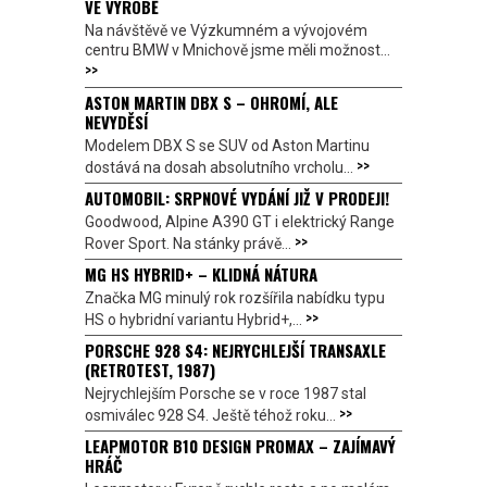
VE VÝROBĚ
Na návštěvě ve Výzkumném a vývojovém
centru BMW v Mnichově jsme měli možnost...
>>
ASTON MARTIN DBX S – OHROMÍ, ALE
NEVYDĚSÍ
Modelem DBX S se SUV od Aston Martinu
>>
dostává na dosah absolutního vrcholu...
AUTOMOBIL: SRPNOVÉ VYDÁNÍ JIŽ V PRODEJI!
Goodwood, Alpine A390 GT i elektrický Range
>>
Rover Sport. Na stánky právě...
MG HS HYBRID+ – KLIDNÁ NÁTURA
Značka MG minulý rok rozšířila nabídku typu
>>
HS o hybridní variantu Hybrid+,...
PORSCHE 928 S4: NEJRYCHLEJŠÍ TRANSAXLE
(RETROTEST, 1987)
Nejrychlejším Porsche se v roce 1987 stal
>>
osmiválec 928 S4. Ještě téhož roku...
LEAPMOTOR B10 DESIGN PROMAX – ZAJÍMAVÝ
HRÁČ