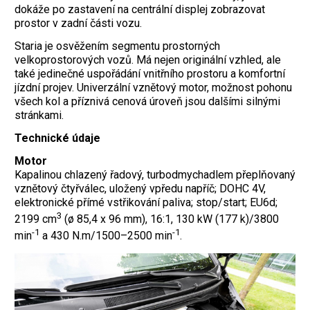
dokáže po zastavení na centrální displej zobrazovat
prostor v zadní části vozu.
Staria je osvěžením segmentu prostorných
velkoprostorových vozů. Má nejen originální vzhled, ale
také jedinečné uspořádání vnitřního prostoru a komfortní
jízdní projev. Univerzální vznětový motor, možnost pohonu
všech kol a příznivá cenová úroveň jsou dalšími silnými
stránkami.
Technické údaje
Motor
Kapalinou chlazený řadový, turbodmychadlem přeplňovaný
vznětový čtyřválec, uložený vpředu napříč; DOHC 4V,
elektronické přímé vstřikování paliva; stop/start; EU6d;
3
2199 cm
(ø 85,4 x 96 mm), 16:1, 130 kW (177 k)/3800
-1
-1
min
a 430 N.m/1500–2500 min
.