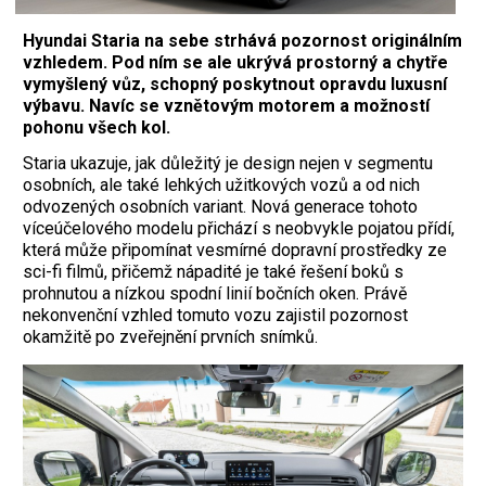
Hyundai Staria na sebe strhává pozornost originálním
vzhledem. Pod ním se ale ukrývá prostorný a chytře
vymyšlený vůz, schopný poskytnout opravdu luxusní
výbavu. Navíc se vznětovým motorem a možností
pohonu všech kol.
Staria ukazuje, jak důležitý je design nejen v segmentu
osobních, ale také lehkých užitkových vozů a od nich
odvozených osobních variant. Nová generace tohoto
víceúčelového modelu přichází s neobvykle pojatou přídí,
která může připomínat vesmírné dopravní prostředky ze
sci-fi filmů, přičemž nápadité je také řešení boků s
prohnutou a nízkou spodní linií bočních oken. Právě
nekonvenční vzhled tomuto vozu zajistil pozornost
okamžitě po zveřejnění prvních snímků.