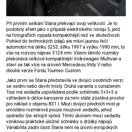
Při prvním setkání Staria překvapí svojí velikostí. Je to
podobný efekt jako v případě elektrického Ioniqu 5, jenž
na fotografiích vypadá kompaktnější než ve skutečnosti.
Pohled do technických údajů ale mluví jasnou řečí:
automobil má délku 5253, šířku 1997 a výšku 1990 mm, to
vše na rozvoru náprav 3124 mm. Všemi těmito rozměry
překonává celkově kompaktnější Volkswagen Multivan a
staví se tak více na úroveň Mercedesu třídy V nebo
dlouhé verze Fordu Tourneo Custom.
Jako první se Staria představila ve dvojici osobních verzí
se sedmi nebo devíti místy. Druhá varianta s označením
Tour má sedadla uspořádaná podle schématu 3+3+3 a
vzhledem k délce karoserie za nimi stále zůstává prostor
pro náklad o objemu 831 l. Mezi dvojicí předních míst je
umístěno rozměrově pouze nouzové sedadlo, jehož
opěradlo lze sklopit vpřed. Tímto úkonem mezi sedadly
vzniknou praktické úložné schránky s držáky nápojů.
Variabilita zadní části Starie není na úrovni evropských