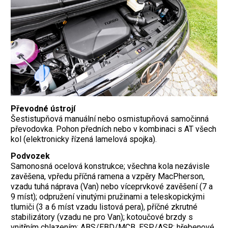
Převodné ústrojí
Šestistupňová manuální nebo osmistupňová samočinná
převodovka. Pohon předních nebo v kombinaci s AT všech
kol (elektronicky řízená lamelová spojka).
Podvozek
Samonosná ocelová konstrukce; všechna kola nezávisle
zavěšena, vpředu příčná ramena a vzpěry MacPherson,
vzadu tuhá náprava (Van) nebo víceprvkové zavěšení (7 a
9 míst); odpružení vinutými pružinami a teleskopickými
tlumiči (3 a 6 míst vzadu listová pera), příčné zkrutné
stabilizátory (vzadu ne pro Van); kotoučové brzdy s
vnitřním chlazením; ABS/EBD/MCB, ESP/ASR; hřebenové