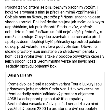
Poloha za volantem se blíží běžným osobním vozům, i
když ve srovnání s nimi je přeci jen mírně vzpřímenější.
Což ale není na škodu, protože při řízení snadno najdete
vhodnou pozici. Palubní deska zaujme jak svým celkovým
uspořádáním, tak praktičností. Staria je vůz, v němž
nebudete mít potíž někam umístit nejrůznější předměty, s
nimiž se cestuje. Obvyklou uzavíratelnou schránku před
spolujezdcem doplňují kryté přihrádky uprostřed palubní
desky, před volantem a vlevo pod volantem. Otevřené
úložné prostory jsou umístěné ve středovém panelu, v
horní části výplní dveří a také v podobě obvyklých kapes v
jejich spodní části. Sedmimístná verze má navíc mezi
sedadly opravdu objemný box.
Další varianty
Kromě dvojice čistě osobních variant Tour a Luxury jsou
připraveny ještě modely Staria Van. Užitková verze se
třemi sedadly nabízí nákladový prostor s objemem
4935 l a schopnost pojmout až tři europalety.
Šestimístná varianta má dvojici řad sedadel a za nimi
využitelný objem 2890 l a prostor pro dvě europalety.