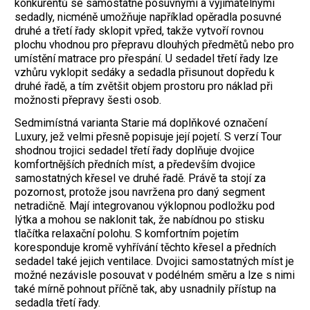
konkurentů se samostatně posuvnými a vyjímatelnými
sedadly, nicméně umožňuje například opěradla posuvné
druhé a třetí řady sklopit vpřed, takže vytvoří rovnou
plochu vhodnou pro přepravu dlouhých předmětů nebo pro
umístění matrace pro přespání. U sedadel třetí řady lze
vzhůru vyklopit sedáky a sedadla přisunout dopředu k
druhé řadě, a tím zvětšit objem prostoru pro náklad při
možnosti přepravy šesti osob.
Sedmimístná varianta Starie má doplňkové označení
Luxury, jež velmi přesně popisuje její pojetí. S verzí Tour
shodnou trojici sedadel třetí řady doplňuje dvojice
komfortnějších předních míst, a především dvojice
samostatných křesel ve druhé řadě. Právě ta stojí za
pozornost, protože jsou navržena pro daný segment
netradičně. Mají integrovanou výklopnou podložku pod
lýtka a mohou se naklonit tak, že nabídnou po stisku
tlačítka relaxační polohu. S komfortním pojetím
koresponduje kromě vyhřívání těchto křesel a předních
sedadel také jejich ventilace. Dvojici samostatných míst je
možné nezávisle posouvat v podélném směru a lze s nimi
také mírně pohnout příčně tak, aby usnadnily přístup na
sedadla třetí řady.