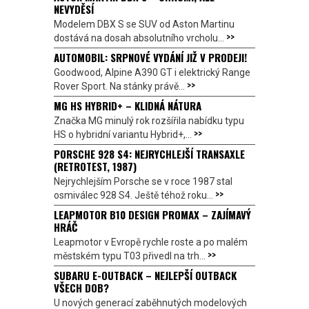
NEVYDĚSÍ
Modelem DBX S se SUV od Aston Martinu
>>
dostává na dosah absolutního vrcholu...
AUTOMOBIL: SRPNOVÉ VYDÁNÍ JIŽ V PRODEJI!
Goodwood, Alpine A390 GT i elektrický Range
>>
Rover Sport. Na stánky právě...
MG HS HYBRID+ – KLIDNÁ NÁTURA
Značka MG minulý rok rozšířila nabídku typu
>>
HS o hybridní variantu Hybrid+,...
PORSCHE 928 S4: NEJRYCHLEJŠÍ TRANSAXLE
(RETROTEST, 1987)
Nejrychlejším Porsche se v roce 1987 stal
>>
osmiválec 928 S4. Ještě téhož roku...
LEAPMOTOR B10 DESIGN PROMAX – ZAJÍMAVÝ
HRÁČ
Leapmotor v Evropě rychle roste a po malém
>>
městském typu T03 přivedl na trh...
SUBARU E-OUTBACK – NEJLEPŠÍ OUTBACK
VŠECH DOB?
U nových generací zaběhnutých modelových