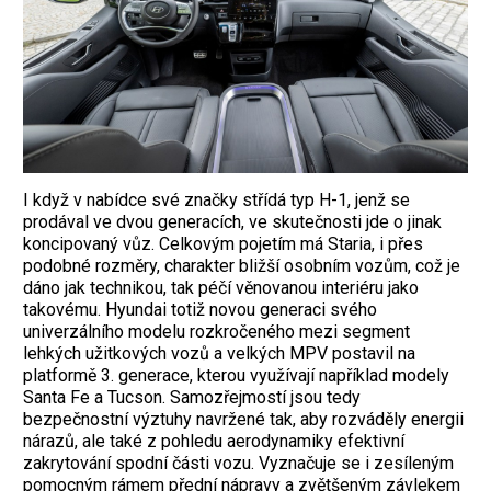
I když v nabídce své značky střídá typ H-1, jenž se
prodával ve dvou generacích, ve skutečnosti jde o jinak
koncipovaný vůz. Celkovým pojetím má Staria, i přes
podobné rozměry, charakter bližší osobním vozům, což je
dáno jak technikou, tak péčí věnovanou interiéru jako
takovému. Hyundai totiž novou generaci svého
univerzálního modelu rozkročeného mezi segment
lehkých užitkových vozů a velkých MPV postavil na
platformě 3. generace, kterou využívají například modely
Santa Fe a Tucson. Samozřejmostí jsou tedy
bezpečnostní výztuhy navržené tak, aby rozváděly energii
nárazů, ale také z pohledu aerodynamiky efektivní
zakrytování spodní části vozu. Vyznačuje se i zesíleným
pomocným rámem přední nápravy a zvětšeným závlekem