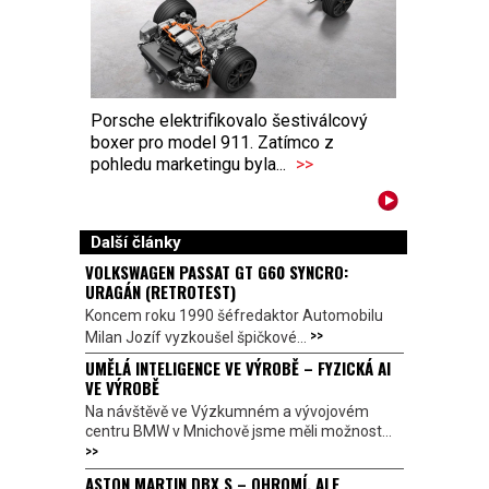
Porsche elektrifikovalo šestiválcový
boxer pro model 911. Zatímco z
pohledu marketingu byla...
>>
Další články
VOLKSWAGEN PASSAT GT G60 SYNCRO:
URAGÁN (RETROTEST)
Koncem roku 1990 šéfredaktor Automobilu
>>
Milan Jozíf vyzkoušel špičkové...
UMĚLÁ INTELIGENCE VE VÝROBĚ – FYZICKÁ AI
VE VÝROBĚ
Na návštěvě ve Výzkumném a vývojovém
centru BMW v Mnichově jsme měli možnost...
>>
ASTON MARTIN DBX S – OHROMÍ, ALE