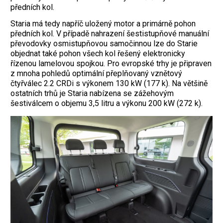
předních kol.
Staria má tedy napříč uložený motor a primárně pohon
předních kol. V případě nahrazení šestistupňové manuální
převodovky osmistupňovou samočinnou lze do Starie
objednat také pohon všech kol řešený elektronicky
řízenou lamelovou spojkou. Pro evropské trhy je připraven
z mnoha pohledů optimální přeplňovaný vznětový
čtyřválec 2.2 CRDi s výkonem 130 kW (177 k). Na většině
ostatních trhů je Staria nabízena se zážehovým
šestiválcem o objemu 3,5 litru a výkonu 200 kW (272 k).