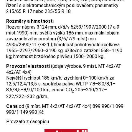
řízení s elektromechanickým posilovačem; pneumatiky
215/65 R 17 nebo 235/55 R 18.
Rozměry a hmotnosti
Rozvor náprav 3124 mm; d/š/v 5253/1997/2000 (7 a 9
míst 1990) mm; světlá výška 186 mm; maximální objem
zavazadlového prostoru (3/6/7/9 míst) min.
4935/2890/117/831 l; hmotnost pohotovostní/celková
1965–2297/2960–3190 kg; užitečné zatížení 668–1190
kg; hmotnost brzděného přívěsu 1500–2000 kg.
Provozní vlastnosti
(údaje výrobce, 9 míst, MT 4x2/AT
4x2/AT 4x4)
Největší rychlost 185 km/h; zrychlení 0–100 km/h za
12,5/12,4/13,5 s; spotřeba paliva WLTP 7,8–8,0/8,1–
8,5/8,5–8,9 l/100 km, emise CO
205–210/212–
2
222/222–232 g/km.
Cena
od (9 míst, MT 4x2/AT 4x2/AT 4x4) 899 990/1 099
990/1 149 990 Kč
Převzato z časopisu