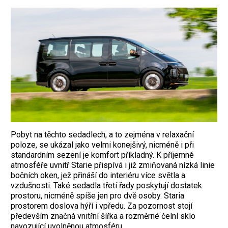
Pobyt na těchto sedadlech, a to zejména v relaxační
poloze, se ukázal jako velmi konejšivý, nicméně i při
standardním sezení je komfort příkladný. K příjemné
atmosféře uvnitř Starie přispívá i již zmiňovaná nízká linie
bočních oken, jež přináší do interiéru více světla a
vzdušnosti. Také sedadla třetí řady poskytují dostatek
prostoru, nicméně spíše jen pro dvě osoby. Staria
prostorem doslova hýří i vpředu. Za pozornost stojí
především značná vnitřní šířka a rozměrné čelní sklo
navozující uvolněnou atmosféru.