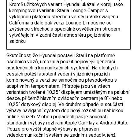
Kromě užitkových variant Hyundai ukázal v Koreji také
kempingovou variantu Staria Lounge Camper s
výklopnou plátěnou střechou ve stylu Volkswagenu
California a dále pak verzi Lounge Limousine se
zvýšenou střechou a speciálně osvětleným stropem
vytvářejícím v zadní části atmosféru pojízdného
salónku.
Skutečnost, že Hyundai postavil Starii na platformě
osobních vozů, umožnila použít nejnovější generaci
asistenčních a komunikačních systémů. Na dlouhých
cestách potěší asistent vedení v jízdních pruzích
kombinovaný u verzí se samočinnou převodovkou s
adaptivním tempomatem. Přístroje jsou ve všech
variantách tvořené 10,25“ displejem umístěným na palubní
desce, přičemž hlavním ovládacím centrem je 8“- nebo
10,25“ dotykový displej. Ve druhém případě je součástí
výbavy navigační systém doplněný rozsáhlou nabídkou
online služeb. V obou případech pak je součástí
standardní výbavy rozhraní Apple CarPlay a Android Auto.
Pouze pro vyšší stupně výbavy je připraven
videokomunikační systém se zadními sedadly, jenž