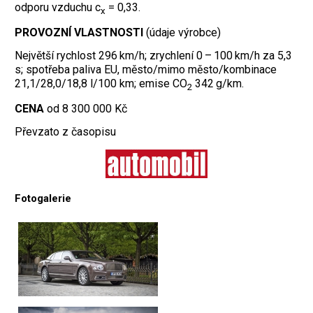
odporu vzduchu c
= 0,33.
x
PROVOZNÍ VLASTNOSTI
(údaje výrobce)
Největší rychlost 296 km/h; zrychlení 0 – 100 km/h za 5,3
s; spotřeba paliva EU, město/mimo město/kombinace
21,1/28,0/18,8 l/100 km; emise CO
342 g/km.
2
CENA
od 8 300 000 Kč
Převzato z časopisu
Fotogalerie