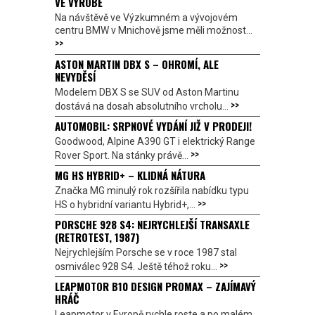
VE VÝROBĚ
Na návštěvě ve Výzkumném a vývojovém
centru BMW v Mnichově jsme měli možnost...
>>
ASTON MARTIN DBX S – OHROMÍ, ALE
NEVYDĚSÍ
Modelem DBX S se SUV od Aston Martinu
>>
dostává na dosah absolutního vrcholu...
AUTOMOBIL: SRPNOVÉ VYDÁNÍ JIŽ V PRODEJI!
Goodwood, Alpine A390 GT i elektrický Range
>>
Rover Sport. Na stánky právě...
MG HS HYBRID+ – KLIDNÁ NÁTURA
Značka MG minulý rok rozšířila nabídku typu
>>
HS o hybridní variantu Hybrid+,...
PORSCHE 928 S4: NEJRYCHLEJŠÍ TRANSAXLE
(RETROTEST, 1987)
Nejrychlejším Porsche se v roce 1987 stal
>>
osmiválec 928 S4. Ještě téhož roku...
LEAPMOTOR B10 DESIGN PROMAX – ZAJÍMAVÝ
HRÁČ
Leapmotor v Evropě rychle roste a po malém