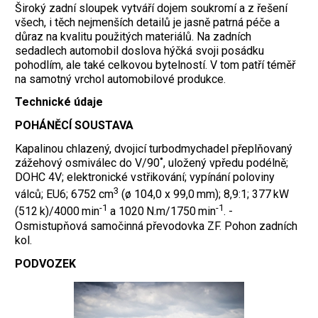
Široký zadní sloupek vytváří dojem soukromí a z řešení
všech, i těch nejmenších detailů je jasně patrná péče a
důraz na kvalitu použitých materiálů. Na zadních
sedadlech automobil doslova hýčká svoji posádku
pohodlím, ale také celkovou bytelností. V tom patří téměř
na samotný vrchol automobilové produkce.
Technické údaje
POHÁNĚCÍ SOUSTAVA
Kapalinou chlazený, dvojicí turbodmychadel přeplňovaný
zážehový osmiválec do V/90˚, uložený vpředu podélně;
DOHC 4V; elektronické vstřikování; vypínání poloviny
3
válců; EU6; 6752 cm
(ø 104,0 x 99,0 mm); 8,9:1; 377 kW
-1
-1
(512 k)/4000 min
a 1020 N.m/1750 min
. -
Osmistupňová samočinná převodovka ZF. Pohon zadních
kol.
PODVOZEK