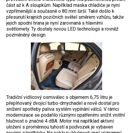
část až k A sloupkům. Například maska chladiče je nyní
vzpřímenější a současně o 80 mm širší. Také došlo k
přesunutí krajních pozičních světel směrem vzhůru, takže
jejich spodní hrana je nyní zarovnaná s hlavními
světlomety. Ty dostaly novou LED technologii a rovněž
pozměněný design.
Tradiční vidlicový osmiválec s objemem 6,75 litru je
přeplňovaný dvojicí turbo-dmychadel a nově dostal pro
snížení spotřeby paliva systém vypínání válců. V rámci
modernizace se podařilo různými opatřeními snížit vnitřní
hlučnost o značné 4 dBA. Motor má například aktivní
uložení s proměnnou tuhostí a podvozek je vybaven
novými silentbloky. Na poklesu hlučnosti mají významný