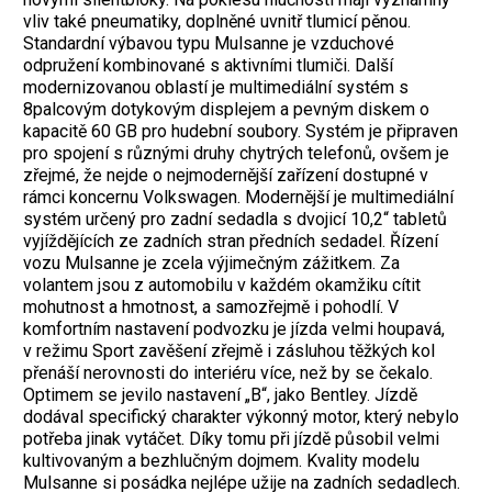
vliv také pneumatiky, doplněné uvnitř tlumicí pěnou.
Standardní výbavou typu Mulsanne je vzduchové
odpružení kombinované s aktivními tlumiči. Další
modernizovanou oblastí je multimediální systém s
8palcovým dotykovým displejem a pevným diskem o
kapacitě 60 GB pro hudební soubory. Systém je připraven
pro spojení s různými druhy chytrých telefonů, ovšem je
zřejmé, že nejde o nejmodernější zařízení dostupné v
rámci koncernu Volkswagen. Modernější je multimediální
systém určený pro zadní sedadla s dvojicí 10,2“ tabletů
vyjíždějících ze zadních stran předních sedadel. Řízení
vozu Mulsanne je zcela výjimečným zážitkem. Za
volantem jsou z automobilu v každém okamžiku cítit
mohutnost a hmotnost, a samozřejmě i pohodlí. V
komfortním nastavení podvozku je jízda velmi houpavá,
v režimu Sport zavěšení zřejmě i zásluhou těžkých kol
přenáší nerovnosti do interiéru více, než by se čekalo.
Optimem se jevilo nastavení „B“, jako Bentley. Jízdě
dodával specifický charakter výkonný motor, který nebylo
potřeba jinak vytáčet. Díky tomu při jízdě působil velmi
kultivovaným a bezhlučným dojmem.
Kvality modelu
Mulsanne si posádka nejlépe užije na zadních sedadlech.