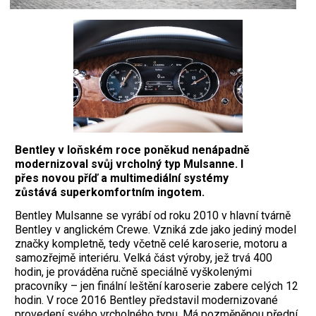
Bentley v loňském roce poněkud nenápadně
modernizoval svůj vrcholný typ Mulsanne. I
přes novou příď a multimediální systémy
zůstává superkomfortním ingotem.
B
entley Mulsanne se vyrábí od roku 2010 v hlavní tvárně
Bentley v anglickém Crewe. Vzniká zde jako jediný model
značky kompletně, tedy včetně celé karoserie, motoru a
samozřejmě interiéru. Velká část výroby, jež trvá 400
hodin, je prováděna ručně speciálně vyškolenými
pracovníky – jen finální leštění karoserie zabere celých 12
hodin. V roce 2016 Bentley představil modernizované
provedení svého vrcholného typu. Má pozměněnou přední