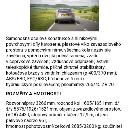
Samonosná ocelová konstrukce s hliníkovými
povrchovými díly karoserie, plastové víko zavazadlového
prostoru s pomocnými rámy; všechna kola nezávisle
zavěšena, vpředu dvojitá příčná ramena, vzadu
víceprvkové zavěšení; vzduchové odpružení, aktivní
teleskopické tlumiče, příčné zkrutné stabilizátory;
kotoučové brzdy s vnitřním chlazením (ø 400/370 mm);
ABS/EBD, ESC/ASC; hřebenové řízení s -
hydraulickým posilovačem; pneumatiky 265/45 ZR 20.
ROZMĚRY A HMOTNOSTI
Rozvor náprav 3266 mm, rozchod kol 1605/1651 mm; d/
š/v 5575/1926/1521 mm; objem zavazadlového prostoru
(VDA) 443 l; stopový průměr otáčení 12,9 m; objem
palivové nádrže 96 l;
hmotnost pohotovostní/celková 2685/3200 kg; součinitel