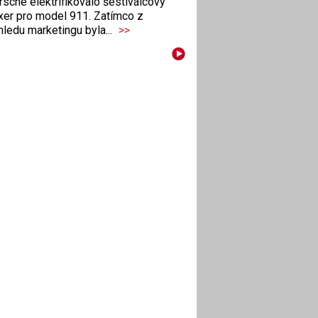
sche elektrifikovalo šestiválcový
xer pro model 911. Zatímco z
ledu marketingu byla...
>>