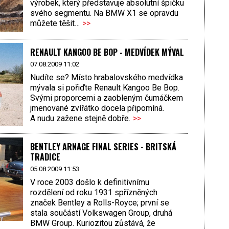
výrobek, který představuje absolutní špičku
svého segmentu. Na BMW X1 se opravdu
můžete těšit…
>>
RENAULT KANGOO BE BOP - MEDVÍDEK MÝVAL
07.08.2009 11:02
Nudíte se? Místo hrabalovského medvídka
mývala si pořiďte Renault Kangoo Be Bop.
Svými proporcemi a zaobleným čumáčkem
jmenované zvířátko docela připomíná.
A nudu zažene stejně dobře.
>>
BENTLEY ARNAGE FINAL SERIES - BRITSKÁ
TRADICE
05.08.2009 11:53
V roce 2003 došlo k definitivnímu
rozdělení od roku 1931 spřízněných
značek Bentley a Rolls-Royce; první se
stala součástí Volkswagen Group, druhá
BMW Group. Kuriozitou zůstává, že