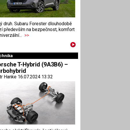
ný druh. Subaru Forester dlouhodobě
zí především na bezpečnost, komfort
niverzální...
>>
chnika
rsche T-Hybrid (9A3B6) –
rbohybrid
tr Hanke 16.07.2024 13:32