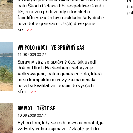
Por
patří Škoda Octavia RS, respektive Combi
bo
RS, s novou přídí ve stylu loňského
poh
faceliftu vozů Octavia základní řady druhé
novodobé generace. Ještě dříve jsme
se...
>>
VW POLO (A05) - VE SPRÁVNÝ ČAS
11.08.2009 00:27
Správný vůz ve správný čas, tak uvedl
doktor Ulrich Hackenberg, šéf vývoje
Volkswagenu, pátou generaci Polo, která
mezi kompaktními vozy zaznamenala
největší kvalitativní posun do vyšších
sfér....
>>
BMW X1 - TĚŠTE SE ...
10.08.2009 00:17
Být při tom, kdy se rodí nový automobil, je
vždycky velmi zajímavé. Zvláště, je-li to