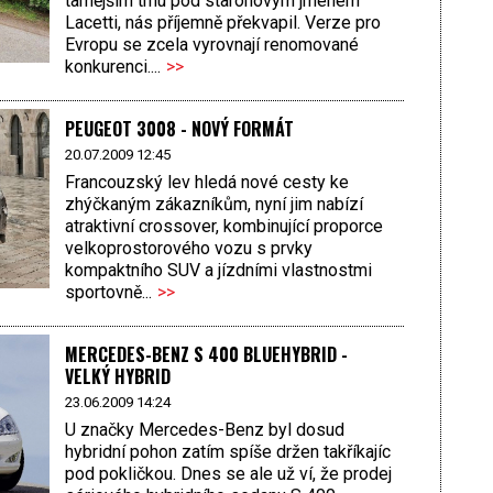
tamějším trhu pod staronovým jménem
Lacetti, nás příjemně překvapil. Verze pro
Evropu se zcela vyrovnají renomované
konkurenci....
>>
PEUGEOT 3008 - NOVÝ FORMÁT
20.07.2009 12:45
Francouzský lev hledá nové cesty ke
zhýčkaným zákazníkům, nyní jim nabízí
atraktivní crossover, kombinující proporce
velkoprostorového vozu s prvky
kompaktního SUV a jízdními vlastnostmi
sportovně...
>>
MERCEDES-BENZ S 400 BLUEHYBRID -
VELKÝ HYBRID
23.06.2009 14:24
U značky Mercedes-Benz byl dosud
hybridní pohon zatím spíše držen takříkajíc
pod pokličkou. Dnes se ale už ví, že prodej