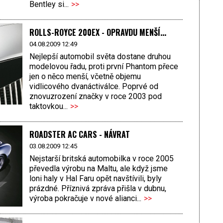
Bentley si...
>>
ROLLS-ROYCE 200EX - OPRAVDU MENŠÍ...
04.08.2009 12:49
Nejlepší automobil světa dostane druhou
modelovou řadu, proti první Phantom přece
jen o něco menší, včetně objemu
vidlicového dvanáctiválce. Poprvé od
znovuzrození značky v roce 2003 pod
taktovkou...
>>
ROADSTER AC CARS - NÁVRAT
03.08.2009 12:45
Nejstarší britská automobilka v roce 2005
převedla výrobu na Maltu, ale když jsme
loni haly v Hal Faru opět navštívili, byly
prázdné. Příznivá zpráva přišla v dubnu,
výroba pokračuje v nové alianci...
>>