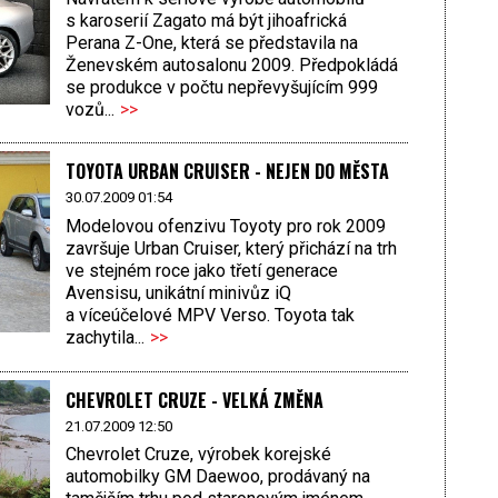
s karoserií Zagato má být jihoafrická
Perana Z-One, která se představila na
Ženevském autosalonu 2009. Předpokládá
se produkce v počtu nepřevyšu­jícím 999
vozů...
>>
TOYOTA URBAN CRUISER - NEJEN DO MĚSTA
30.07.2009 01:54
Modelovou ofenzivu Toyoty pro rok 2009
završuje Urban Cruiser, který přichází na trh
ve stejném roce jako třetí generace
Avensisu, unikátní minivůz iQ
a víceúčelové MPV Verso. Toyota tak
zachytila...
>>
CHEVROLET CRUZE - VELKÁ ZMĚNA
21.07.2009 12:50
Chevrolet Cruze, výrobek korejské
automobilky GM Daewoo, prodávaný na