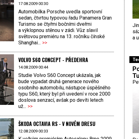
17.08.2009 00:30
Automobilka Porsche uvedla sportovní
sedan, čtvrtou typovou řadu Panamera Gran
Turismo se čtyřmi bočními dveřmi
Ji
a výklopnou stěnou v zádi. Vůz slavil
sá
světovou premiéru na 13. ročníku čínské
a u
Shanghai...
>>
VOLVO S60 CONCEPT - PŘEDEHRA
Te
14.08.2009 00:44
Po
Tu
Studie Volvo S60 Concept ukázala, jak
bude vypadat druhá generace nového
Pe
osobního automobilu, nástupce úspěšného
typu S60, který byl při uvedení v roce 2000
doslova senzací, avšak po devíti letech
už...
>>
ŠKODA OCTAVIA RS - V NOVÉM DRESU
12.08.2009 00:33
K velkým premiérám Autosalonu Brno 2009