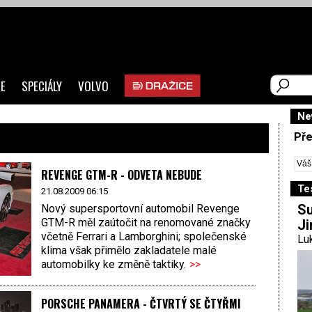
E
SPECIÁLY
VOLVO
Ne
Pře
REVENGE GTM-R - ODVETA NEBUDE
Te
21.08.2009 06:15
Su
Nový supersportovní automobil Revenge
GTM-R měl zaútočit na renomované značky
Ji
včetně Ferrari a Lamborghini; společenské
Luk
klima však přimělo zakladatele malé
automobilky ke změně taktiky.
>>
PORSCHE PANAMERA - ČTVRTÝ SE ČTYŘMI