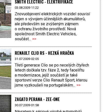
SMITH ELECTRIC - ELEKTRIFIKACE
03.08.2009 11:22
Znovuobjevení elektrických vozidel souvisí
nejen s vývojem účinnějších akumulátorů,
ale především se zvýšeným zájmem
o ochranu životního prostředí. Nová
společnost Smith Electric Vehicles,
součást...
>>
RENAULT CLIO RS - HEZKÁ HRAČKA
31.07.2009 02:05
Třetí generace Clio se po necelých čtyřech
letech dočkala tzv. fáze 2, tedy faceliftu
a modernizace, jejíž součástí je také
sportovní verze Clio Renault Sport, kterou
jsme vyzkoušeli na portugalském...
>>
ZAGATO PERANA - ZEE-ONE
30.07.2009 01:58
Návratem k sériové výrobě automobilů