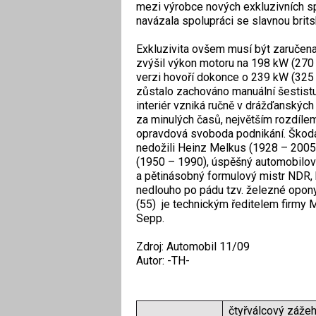
mezi výrobce nových exkluzivních sp
navázala spolupráci se slavnou brit
Exkluzivita ovšem musí být zaručena
zvýšil výkon motoru na 198 kW (270 
verzi hovoří dokonce o 239 kW (325 k
zůstalo zachováno manuální šestist
interiér vzniká ručně v drážďanských 
za minulých časů, největším rozdíle
opravdová svoboda podnikání. Škoda
nedožili Heinz Melkus (1928 – 2005)
(1950 – 1990), úspěšný automobilov
a pětinásobný formulový mistr NDR,
nedlouho po pádu tzv. železné opony,
(55) je technickým ředitelem firmy
Sepp.
Zdroj: Automobil 11/09
Autor: -TH-
čtyřválcový záže