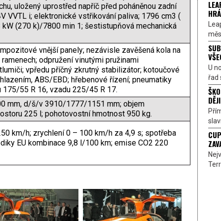
LEA
hu, uložený uprostřed napříč před poháněnou zadní
HRÁ
 VVTL i; elektronické vstřikování paliva; 1796 cm3 (
Lea
 kW (270 k)/7800 min 1; šestistupňová mechanická
měst
SUB
ompozitové vnější panely; nezávisle zavěšená kola na
VŠE
h ramenech; odpružení vinutými pružinami
U n
lumiči; vpředu příčný zkrutný stabilizátor; kotoučové
řad 
chlazením, ABS/EBD; hřebenové řízení; pneumatiky
 175/55 R 16, vzadu 225/45 R 17.
ŠKO
DĚJI
300 mm, d/š/v 3910/1777/1151 mm; objem
Přím
storu 225 l; pohotovostní hmotnost 950 kg.
sla
 250 km/h; zrychlení 0 – 100 km/h za 4,9 s; spotřeba
CUP
ZAV
odiky EU kombinace 9,8 l/100 km; emise CO2 220
Nejv
Terr