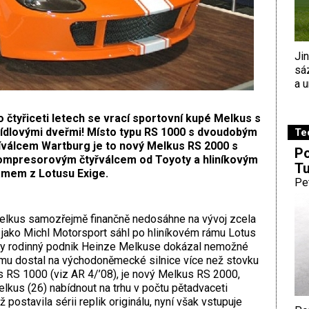
Ji
sá
a u
 čtyřiceti letech se vrací sportovní kupé Melkus s
řídlovými dveřmi! Místo typu RS 1000 s dvoudobým
Te
říválcem Wartburg je to nový Melkus RS 2000 s
Po
ompresorovým čtyřválcem od Toyoty a hliníkovým
Tu
ámem z Lotusu Exige.
Pe
lkus samozřejmě finančně nedosáhne na vývoj zcela
jako Michl Motorsport sáhl po hliníkovém rámu Lotus
dy rodinný podnik Heinze Melkuse dokázal nemožné
smu dostal na východoněmecké silnice více než stovku
s RS 1000 (viz AR 4/’08), je nový Melkus RS 2000,
lkus (26) nabídnout na trhu v počtu pětadvaceti
postavila sérii replik originálu, nyní však vstupuje