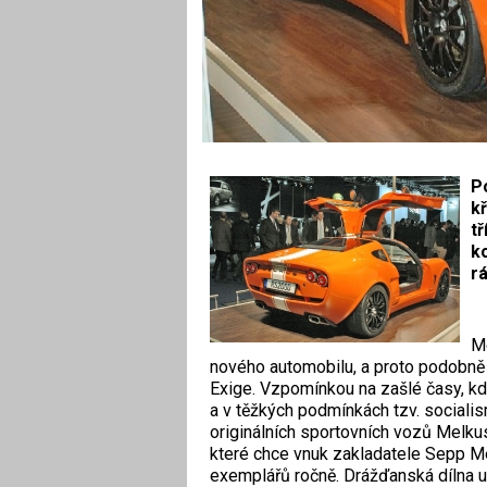
Po
k
t
k
r
Me
nového automobilu, a proto podobně 
Exige. Vzpomínkou na zašlé časy, k
a v těžkých podmínkách tzv. sociali
originálních sportovních vozů Melku
které chce vnuk zakladatele Sepp Me
exemplářů ročně. Drážďanská dílna už 