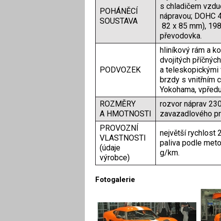
s chladičem vzduc
POHÁNĚCÍ
nápravou; DOHC 4V
SOUSTAVA
82 x 85 mm), 198
převodovka.
hliníkový rám a k
dvojitých příčnýc
PODVOZEK
a teleskopickými t
brzdy s vnitřním 
Yokohama, vpředu
ROZMĚRY
rozvor náprav 2
A HMOTNOSTI
zavazadlového pro
PROVOZNÍ
největší rychlost
VLASTNOSTI
paliva podle met
(údaje
g/km.
výrobce)
Fotogalerie