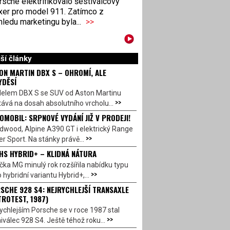
sche elektrifikovalo šestiválcový
xer pro model 911. Zatímco z
ledu marketingu byla...
>>
ší články
ON MARTIN DBX S – OHROMÍ, ALE
YDĚSÍ
elem DBX S se SUV od Aston Martinu
>>
ává na dosah absolutního vrcholu...
OMOBIL: SRPNOVÉ VYDÁNÍ JIŽ V PRODEJI!
dwood, Alpine A390 GT i elektrický Range
>>
r Sport. Na stánky právě...
HS HYBRID+ – KLIDNÁ NÁTURA
ka MG minulý rok rozšířila nabídku typu
>>
 hybridní variantu Hybrid+,...
SCHE 928 S4: NEJRYCHLEJŠÍ TRANSAXLE
TROTEST, 1987)
ychlejším Porsche se v roce 1987 stal
>>
válec 928 S4. Ještě téhož roku...