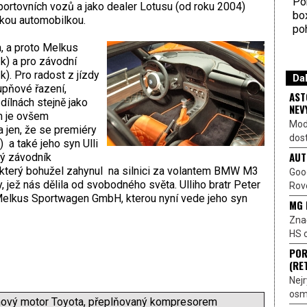
Por
ortovních vozů a jako dealer Lotusu (od roku 2004)
bo
skou automobilkou.
poh
, a proto Melkus
k) a pro závodní
). Pro radost z jízdy
Dal
upňové řazení,
AST
dílnách stejně jako
NEV
m je ovšem
Mod
 jen, že se premiéry
dost
 a také jeho syn Ulli
AUT
ý závodník
 který bohužel zahynul na silnici za volantem BMW M3
Goo
 jež nás dělila od svobodného světa. Ulliho bratr Peter
Rove
 Melkus Sportwagen GmbH, kterou nyní vede jeho syn
MG 
Znač
HS o
POR
(RE
Nejr
osmi
hový motor Toyota, přeplňovaný kompresorem