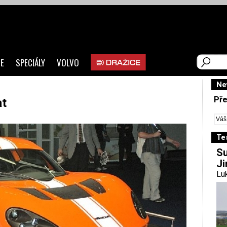
E
SPECIÁLY
VOLVO
Ne
Pře
at
Te
Su
Ji
Luk