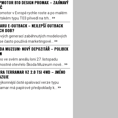
PMOTOR B10 DESIGN PROMAX – ZAJÍMAVÝ
Č
pmotor v Evropě rychle roste a po malém
>>
ském typu T03 přivedl na trh...
ARU E-OUTBACK – NEJLEPŠÍ OUTBACK
CH DOB?
ových generací zaběhnutých modelových
>>
se často používá marketingové...
DA MUZEUM: NOVÝ DEPOZITÁŘ – POLIBEK
N
o ve svém areálu loni 27. listopadu
>>
vnostně otevřelo Škoda Muzeum nově...
RA TERRAMAR VZ 2.0 TSI 4WD – JMÉNO
AZUJE
ýkonnější čistě spalovací verze typu
>>
amar má papírové předpoklady k...