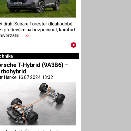
ný druh. Subaru Forester dlouhodobě
zí především na bezpečnost, komfort
niverzální...
>>
chnika
rsche T-Hybrid (9A3B6) –
rbohybrid
tr Hanke 16.07.2024 13:32