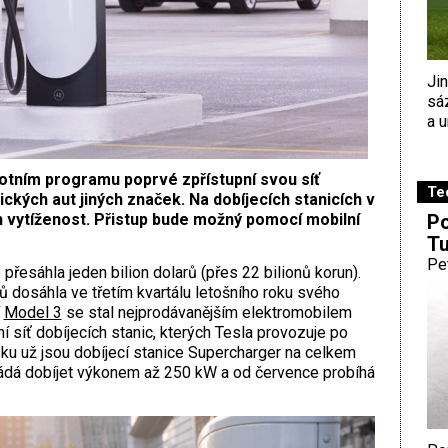
Ji
sá
a u
lotním programu poprvé zpřístupní svou síť
Te
ických aut jiných značek. Na dobíjecích stanicích v
Po
 vytíženost. Přistup bude možný pomocí mobilní
Tu
Pe
přesáhla jeden bilion dolarů (přes 22 bilionů korun).
 dosáhla ve třetím kvartálu letošního roku svého
í
Model 3
se stal nejprodávanějším elektromobilem
ní síť dobíjecích stanic, kterých Tesla provozuje po
sku už jsou dobíjecí stanice Supercharger na celkem
ládá dobíjet výkonem až 250 kW a od července probíhá