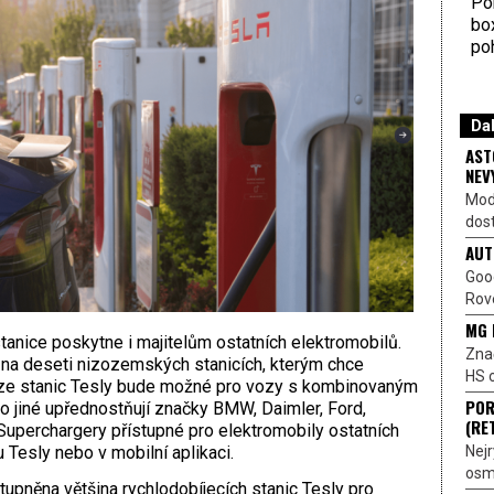
Por
bo
poh
Dal
AST
NEV
Mod
dost
AUT
Goo
Rove
MG 
stanice poskytne i majitelům ostatních elektromobilů.
Znač
 na deseti nizozemských stanicích, kterým chce
HS o
ní ze stanic Tesly bude možné pro vozy s kombinovaným
POR
 jiné upřednostňují značky BMW, Daimler, Ford,
(RE
uperchargery přístupné pro elektromobily ostatních
Nejr
Tesly nebo v mobilní aplikaci.
osmi
upněna většina rychlodobíjecích stanic Tesly pro