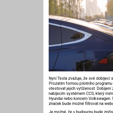
Nyní Tesla zvažuje, že své dobíjecí 
Prozatím formou pilotního programu
otestovat jejich vytíženost. Dobíje
nabíjecím systémem CCS, který mimo
Hyundai nebo koncern Volkswagen. S
značek bude možné filtrovat na webu 
Je možné, že v budoucnu bude zpříst