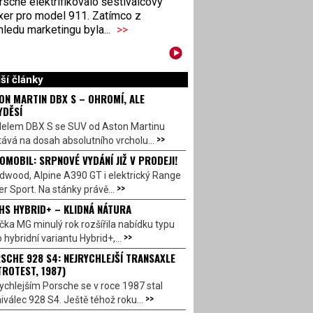
sche elektrifikovalo šestiválcový
xer pro model 911. Zatímco z
ledu marketingu byla...
>>
ší články
ON MARTIN DBX S – OHROMÍ, ALE
YDĚSÍ
elem DBX S se SUV od Aston Martinu
>>
ává na dosah absolutního vrcholu...
OMOBIL: SRPNOVÉ VYDÁNÍ JIŽ V PRODEJI!
dwood, Alpine A390 GT i elektrický Range
>>
r Sport. Na stánky právě...
HS HYBRID+ – KLIDNÁ NÁTURA
ka MG minulý rok rozšířila nabídku typu
>>
 hybridní variantu Hybrid+,...
SCHE 928 S4: NEJRYCHLEJŠÍ TRANSAXLE
TROTEST, 1987)
ychlejším Porsche se v roce 1987 stal
>>
válec 928 S4. Ještě téhož roku...