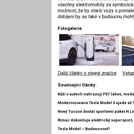
všechny elektromobily za symbolický
možnost, že by starší vozy s pomale
dobíjení by se také v budoucnu mohly
Fotogalerie
Další články o stejné značce
|
Vstup
Související články:
Kůži v autech nahrazují PET lahve, medúz
Modernizovaná Tesla Model 3 ujede až 
Nový Tucson dostal sportovní paket N Li
Rimac dokončuje elektrický supersport, 
Tesla Model – Budoucnost?