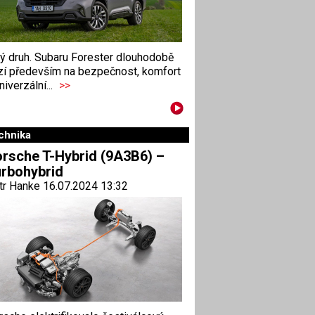
ný druh. Subaru Forester dlouhodobě
zí především na bezpečnost, komfort
niverzální...
>>
chnika
rsche T-Hybrid (9A3B6) –
rbohybrid
tr Hanke 16.07.2024 13:32