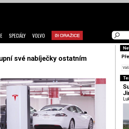
E
SPECIÁLY
VOLVO
Ne
Pře
upní své nabíječky ostatním
Te
Su
Ji
Luk