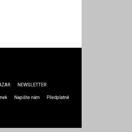
AZAR
NEWSLETTER
ánek
|
Napište nám
|
Předplatné
|