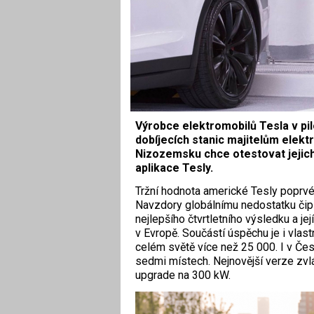
Výrobce elektromobilů Tesla v pi
dobíjecích stanic majitelům elektr
Nizozemsku chce otestovat jejich
aplikace Tesly.
Tržní hodnota americké Tesly poprvé 
Navzdory globálnímu nedostatku čipů
nejlepšího čtvrtletního výsledku a jej
v Evropě. Součástí úspěchu je i vlast
celém světě více než 25 000. I v Če
sedmi místech. Nejnovější verze zv
upgrade na 300 kW.