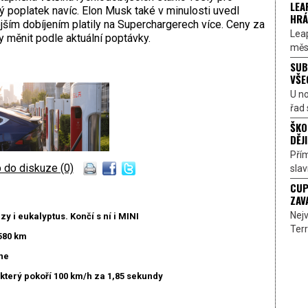
LEA
 poplatek navíc. Elon Musk také v minulosti uvedl
HRÁ
jším dobíjením platily na Superchargerech více. Ceny za
Lea
 měnit podle aktuální poptávky.
měst
SUB
VŠE
U n
řad 
ŠKO
DĚJI
Přím
 do diskuze (0)
sla
CUP
ZAV
Nejv
y i eukalyptus. Končí s ní i MINI
Terr
580 km
ne
který pokoří 100 km/h za 1,85 sekundy