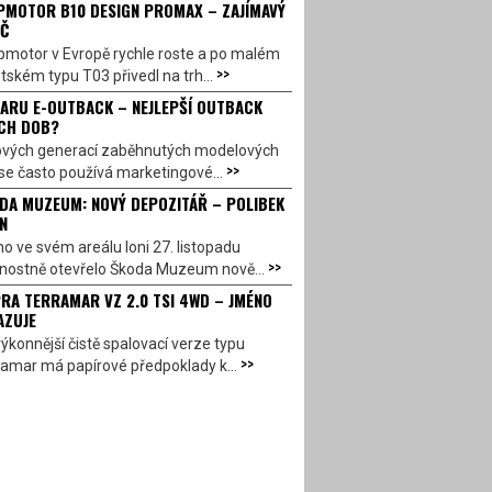
PMOTOR B10 DESIGN PROMAX – ZAJÍMAVÝ
Č
pmotor v Evropě rychle roste a po malém
>>
ském typu T03 přivedl na trh...
ARU E-OUTBACK – NEJLEPŠÍ OUTBACK
CH DOB?
ových generací zaběhnutých modelových
>>
se často používá marketingové...
DA MUZEUM: NOVÝ DEPOZITÁŘ – POLIBEK
N
o ve svém areálu loni 27. listopadu
>>
vnostně otevřelo Škoda Muzeum nově...
RA TERRAMAR VZ 2.0 TSI 4WD – JMÉNO
AZUJE
ýkonnější čistě spalovací verze typu
>>
amar má papírové předpoklady k...