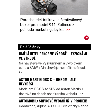
Porsche elektrifikovalo šestiválcový
boxer pro model 911. Zatímco z
pohledu marketingu byla...
>>
Další články
UMĚLÁ INTELIGENCE VE VÝROBĚ – FYZICKÁ AI
VE VÝROBĚ
Na návštěvě ve Výzkumném a vývojovém
centru BMW v Mnichově jsme měli možnost...
>>
ASTON MARTIN DBX S – OHROMÍ, ALE
NEVYDĚSÍ
Modelem DBX S se SUV od Aston Martinu
>>
dostává na dosah absolutního vrcholu...
AUTOMOBIL: SRPNOVÉ VYDÁNÍ JIŽ V PRODEJI!
Goodwood, Alpine A390 GT i elektrický Range