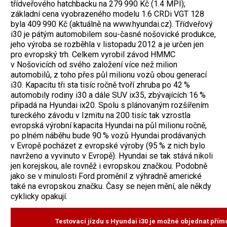
třídveřového hatchbacku na 279 990 Kč (1.4 MPI);
základní cena vyobrazeného modelu 1.6 CRDi VGT 128
byla 409 990 Kč (aktuálně na www.hyundai.cz). Třídveřový
i30 je pátým automobilem sou-časné nošovické produkce,
jeho výroba se rozběhla v listopadu 2012 a je určen jen
pro evropský trh. Celkem vyrobil závod HMMC
v Nošovicích od svého založení více než milion
automobilů, z toho přes půl milionu vozů obou generací
i30. Kapacitu tři sta tisíc ročně tvoří zhruba po 42 %
automobily rodiny i30 a dále SUV ix35, zbývajících 16 %
připadá na Hyundai ix20. Spolu s plánovaným rozšířením
tureckého závodu v Izmitu na 200 tisíc tak vzrostla
evropská výrobní kapacita Hyundai na půl milionu ročně,
po plném náběhu bude 90 % vozů Hyundai prodávaných
v Evropě pocházet z evropské výroby (95 % z nich bylo
navrženo a vyvinuto v Evropě). Hyundai se tak stává nikoli
jen korejskou, ale rovněž i evropskou značkou. Podobně
jako se v minulosti Ford proměnil z výhradně americké
také na evropskou značku. Časy se nejen mění, ale někdy
cyklicky opakují.
Testovací jízdu s Hyundai i30 je možné objednat přím