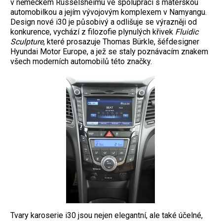
v německém Rüsselsheimu ve spolupráci s mateřskou
automobilkou a jejím vývojovým komplexem v Namyangu.
Design nové i30 je působivý a odlišuje se výrazněji od
konkurence, vychází z filozofie plynulých křivek
Fluidic
Sculpture
, které prosazuje Thomas Bürkle, šéfdesigner
Hyundai Motor Europe, a jež se staly poznávacím znakem
všech moderních automobilů této značky.
Tvary karoserie i30 jsou nejen elegantní, ale také účelné,