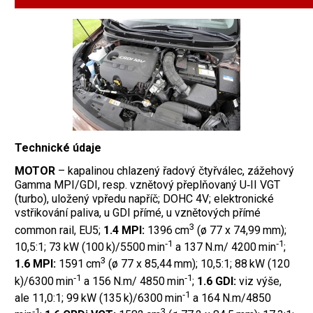
Technické údaje
MOTOR
– kapalinou chlazený řadový čtyřválec, zážehový
Gamma MPI/GDI, resp. vznětový přeplňovaný U‑II VGT
(turbo), uložený vpředu napříč; DOHC 4V; elektronické
vstřikování paliva, u GDI přímé, u vznětových přímé
3
common rail, EU5;
1.4 MPI:
1396 cm
(ø 77 x 74,99 mm);
‑1
‑1
10,5:1; 73 kW (100 k)/5500 min
a 137 N.m/ 4200 min
;
3
1.6 MPI:
1591 cm
(ø 77 x 85,44 mm); 10,5:1; 88 kW (120
‑1
‑1
k)/6300 min
a 156 N.m/ 4850 min
;
1.6 GDI:
viz výše,
‑1
ale 11,0:1; 99 kW (135 k)/6300 min
a 164 N.m/4850
‑1
3