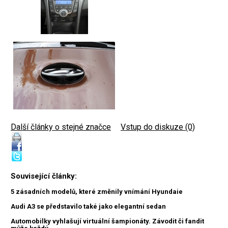
Další články o stejné značce
|
Vstup do diskuze (0)
Související články:
5 zásadních modelů, které změnily vnímání Hyundaie
Audi A3 se představilo také jako elegantní sedan
Automobilky vyhlašují virtuální šampionáty. Závodit či fandit