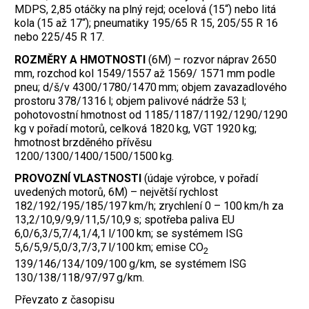
MDPS, 2,85 otáčky na plný rejd; ocelová (15“) nebo litá
kola (15 až 17“); pneumatiky 195/65 R 15, 205/55 R 16
nebo 225/45 R 17.
ROZMĚRY A HMOTNOSTI
(6M) – rozvor náprav 2650
mm, rozchod kol 1549/1557 až 1569/ 1571 mm podle
pneu; d/š/v 4300/1780/1470 mm; objem zavazadlového
prostoru 378/1316 l; objem palivové nádrže 53 l;
pohotovostní hmotnost od 1185/1187/1192/1290/1290
kg v pořadí motorů, celková 1820 kg, VGT 1920 kg;
hmotnost brzděného přívěsu
1200/1300/1400/1500/1500 kg.
PROVOZNÍ VLASTNOSTI
(údaje výrobce, v pořadí
uvedených motorů, 6M) – největší rychlost
182/192/195/185/197 km/h; zrychlení 0 – 100 km/h za
13,2/10,9/9,9/11,5/10,9 s; spotřeba paliva EU
6,0/6,3/5,7/4,1/4,1 l/100 km; se systémem ISG
5,6/5,9/5,0/3,7/3,7 l/100 km; emise CO
2
139/146/134/109/100 g/km, se systémem ISG
130/138/118/97/97 g/km.
Převzato z časopisu