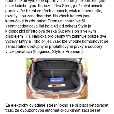
dobré, nikoli vyloženě sportovní, ale stejně komfortní jako
u základního typu. Kuriozní Flex Steer, jenž mění účinek
posilovače řízení ve třech stupních, však mít nemusíte,
rozdíly jsou zanedbatelné. Na všech kolech jsou
kotoučové brzdy, paket Premium nabízí větší
sedmnáctipalcová litá kola, už od paketu Style je
k dispozici přístrojová deska Supervision s velkým
displejem TFT. Nabídka pro český trh zahrnuje pouze dvě
výbavy Entry a Trikolor, jež však lze vhodně kombinovat se
samostatně dostupnými příplatkovými prvky a soubory
v tzv. paketech (Elegance, Style a Premium).
Za elektricky ovládané střešní okno se připlácí pětadvacet
tisíc, za dvouzónovou automatickou klimatizaci deset