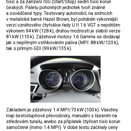
tisíc a za zařízení ISG (Start/Stop) sedm tisíc korun
českých. Paletu pohonných jednotek tvoří známé
a osvědčené typy. Testovaný automobil, na snímcích
v metalické barvě Hazel Brown, byl poháněn výkonnější
verzí vznětového čtyřválce řady U II 1.6 VGT s největším
výkonem 94 kW (128 k), druhou možností je slabší verze
81 kW (110 k). Zážehové motory 1.6 Gamma se dodávají
jak s nepřímým vstřikováním paliva (MPI: 88 kW/120 k),
tak s přímým GDI (99 kW/135 k).
Základem je zážehový 1.4 MPI/73 kW (100 k). Všechny
mají šestistupňové převodovky, manuální s řazením na
středovém tunelu, anebo za příplatek čtyřicet tisíc korun
samočinné (mimo 1.4 MPI). V době testu začínaly ceny