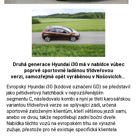
Druhá generace Hyundai i30 má v nabídce vůbec
poprvé sportovně laděnou třídveřovou
verzi, samozřejmě opět vyráběnou v Nošovicích…
Evropský Hyundai i30 (kódové označení GD) se představil
jako pětidveřový hatchback v nejrozšířenějším
segmentu C, následovalo kombi a nyní je třetí karosářskou
variantou třídveřová verze se splývající zádí, určená
sportovně založeným klientům, kteří většinou jezdí sami,
anebo ve dvou, takže nepotřebují zadní boční dveře.
Nabídka těchto vozů na evropském trhu se výrazně
zužuje, přestože pro ně existuje specifická klientela.