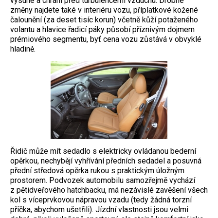
vysune a chrání před turbulencemi vzduchu. Drobné
změny najdete také v interiéru vozu, příplatkové kožené
čalounění (za deset tisíc korun) včetně kůží potaženého
volantu a hlavice řadicí páky působí příznivým dojmem
prémiového segmentu, byť cena vozu zůstává v obvyklé
hladině.
Řidič může mít sedadlo s elektricky ovládanou bederní
opěrkou, nechybějí vyhřívání předních sedadel a posuvná
přední středová opěrka rukou s praktickým úložným
prostorem. Podvozek automobilu samozřejmě vychází
z pětidveřového hatchbacku, má nezávislé zavěšení všech
kol s víceprvkovou nápravou vzadu (tedy žádná torzní
příčka, abychom ušetřili). Jízdní vlastnosti jsou velmi