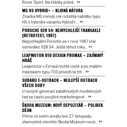
>>
Rover Sport. Na stánky právě...
MG HS HYBRID+ – KLIDNÁ NÁTURA
Značka MG minulý rok rozšířila nabídku typu
>>
HS o hybridní variantu Hybrid+,...
PORSCHE 928 S4: NEJRYCHLEJŠÍ TRANSAXLE
(RETROTEST, 1987)
Nejrychlejším Porsche se v roce 1987 stal
>>
osmiválec 928 S4. Ještě téhož roku...
LEAPMOTOR B10 DESIGN PROMAX – ZAJÍMAVÝ
HRÁČ
Leapmotor v Evropě rychle roste a po malém
>>
městském typu T03 přivedl na trh...
SUBARU E-OUTBACK – NEJLEPŠÍ OUTBACK
VŠECH DOB?
U nových generací zaběhnutých modelových
>>
řad se často používá marketingové...
ŠKODA MUZEUM: NOVÝ DEPOZITÁŘ – POLIBEK
DĚJIN
Přímo ve svém areálu loni 27. listopadu
>>
slavnostně otevřelo Škoda Muzeum nově...