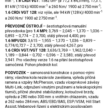
min
;
1.6 CRDi VGT:
1582 cm
(ø 77,2 x 84,5 mm); 17,3:1;
‑1
‑1
81 kW (110 k)/4000 min
a 260 N.m/ 1900 až 2750 min
;
‑1
1.6 CRDi VGT 128:
viz výše, ale 94 kW (128 k)/4000 min
‑1
a 260 N.m/ 1900 až 2750 min
.
PŘEVODNÉ ÚSTROJÍ
– šestistupňová manuální
převodovka (pro
1.4 MPI:
3,769 – 2,045 – 1,370 – 1,036 –
0,893 – 0,774 – Z 3,700; stálý převod 4,400; pro
1.6 MPI/GDI:
3,615 – 1,955 – 1,370 – 1,036 – 0,839 –
0,774/0,727 – Z 3,700; stálý převod 4,267; pro
1.6 CRDi VGT/VGT 128:
3,636/3,769 – 1,962/2,040 –
1,189 – 0,844 – 0,702 – 0,596 – Z 3,583; stálý převod
3,941. Pro všechny verze 1.6 na přání šestistupňová
samočinná. Pohon předních kol.
PODVOZEK
– samonosná konstrukce s pomoc-nými
rámy; všechna kola nezávisle zavěšena, vpředu příčná
ramena a vzpěry McPherson, vzadu víceprvkové závěsy
Multi-Link; odpružení vinutými pružinami a teleskopickými
tlumiči, příčné zkrutné stabilizátory; kotoučové brzdy,
vpředu ø 280 nebo 300 mm s vnitřním chlazením, vzadu
ø 262 nebo 284 mm; ABS/EBD/BAS, ESP/VSM, Hill Start
Assist; hřebenové řízení s elektrickým posilovačem