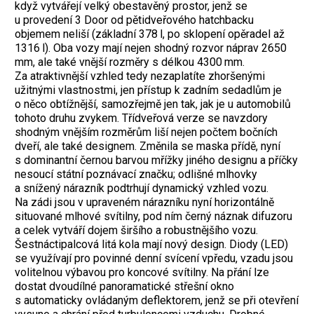
když vytvářejí velký obestavěný prostor, jenž se
u provedení 3 Door od pětidveřového hatchbacku
objemem neliší (základní 378 l, po sklopení opěradel až
1316 l). Oba vozy mají nejen shodný rozvor náprav 2650
mm, ale také vnější rozměry s délkou 4300 mm.
Za atraktivnější vzhled tedy nezaplatíte zhoršenými
užitnými vlastnostmi, jen přístup k zadním sedadlům je
o něco obtížnější, samozřejmě jen tak, jak je u automobilů
tohoto druhu zvykem. Třídveřová verze se navzdory
shodným vnějším rozměrům liší nejen počtem bočních
dveří, ale také designem. Změnila se maska přídě, nyní
s dominantní černou barvou mřížky jiného designu a příčky
nesoucí státní poznávací značku; odlišné mlhovky
a snížený nárazník podtrhují dynamický vzhled vozu.
Na zádi jsou v upraveném nárazníku nyní horizontálně
situované mlhové svítilny, pod ním černý náznak difuzoru
a celek vytváří dojem širšího a robustnějšího vozu.
Šestnáctipalcová litá kola mají nový design. Diody (LED)
se využívají pro povinné denní svícení vpředu, vzadu jsou
volitelnou výbavou pro koncové svítilny. Na přání lze
dostat dvoudílné panoramatické střešní okno
s automaticky ovládaným deflektorem, jenž se při otevření