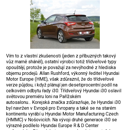
Vím to z vlastní zkušenosti (jeden z příbuzných takový
vůz marně sháněl), ostatní výrobci totiž třídveřové typy
opouštějí, protože je považují za nevýhodné z hlediska
objemu prodejů. Allan Rushford, výkonný ředitel Hyundai
Motor Europe (HME), však zdůraznil, že do třídveřové
verze půjdou, i když plánují jen desetiprocentní podíl na
celkovém odbytu řady i30. Třídveřový Hyundai i30 oslavil
světovou premiéru loni na Pařížském
autosalonu... Korejská značka zdůrazňuje, že Hyundai i30
byl navržen v Evropě pro Evropany a také se na starém
kontinentu vyrábí u Hyundai Motor Manufacturing Czech
(HMMC) v Nošovicích. Na vývoji druhé generace i30 se
výrazně podílelo Hyundai Europe R & D Center