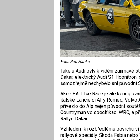
Foto: Petr Hanke
Také u Audi byly k vidění zajímavé st
Dakar, elektrický Audi S1 Hoonitron, 
samozřejmě nechybělo ani původní Spo
Akce F.A.T. Ice Race je ale koncipov
italské Lancie či Alfy Romeo, Volvo 
přivezlo do Alp nejen původní soutěžn
Countryman ve specifikaci WRC, a pře
Rallye Dakar.
Vzhledem k rozbředlému povrchu si p
rallyové speciály. Škoda Fabia nebo