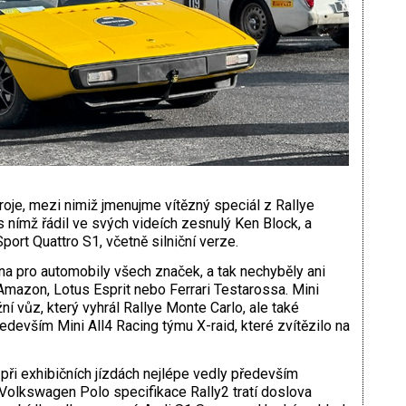
roje, mezi nimiž jmenujme vítězný speciál z Ral­lye
s nímž řádil ve svých videích zesnulý Ken Block, a
rt Quattro S1, včetně silniční verze.
ána pro automobily všech značek, a tak nechyběly ani
Amazon, Lotus Esprit nebo Ferrari Testarossa. Mini
í vůz, který vyhrál Rallye Monte Carlo, ale také
devším Mini All4 Racing týmu X-raid, které zvítězilo na
ři exhibičních jízdách nejlépe vedly především
 Volkswagen Polo specifikace Rally2 tratí doslova