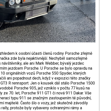
Vzhledem k osobní účasti členů rodiny Porsche zřejmě
načka zde byla nejaktivnější. Nechyběl samozřejmě
 s návštěvníky, ale ani Mark Webber, bývalý jezdec
várním jezdcem Porsche. U Porsche se bylo opravdu na
 10 originálních vozů Porsche 550 Spyder, kterých
tačili ani popadnout dech, když v expozici této značky
1 GT3 R rennsport. Jen o kousek dál stálo Porsche 1500
vodobé Porsche 935, jež vzniklo v počtu 77 kusů na
 ze 70. let, Porsche 911 GT1 či nová 911 Dakar. Vše
erací typu 911 se značným zastoupením té původní,
mí majitelé. Často šlo o vozy, jež skutečně závodily
 rally, protože byly vybaveny ochrannými rámy a