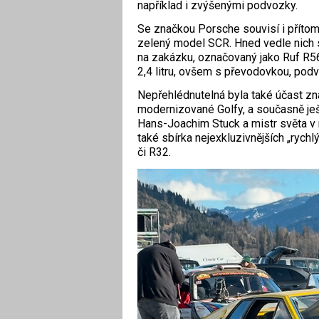
například i zvýšenými podvozky.
Se značkou Porsche souvisí i přítomn
zelený model SCR. Hned vedle nich s
na zakázku, označovaný jako Ruf R5
2,4 litru, ovšem s převodovkou, pod
Nepřehlédnutelná byla také účast z
modernizované Golfy, a současně ješ
Hans-Joachim Stuck a mistr světa v r
také sbírka nejexkluzivnějších „rychl
či R32.