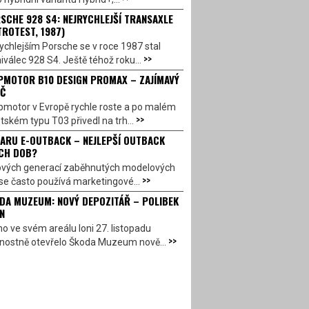
SCHE 928 S4: NEJRYCHLEJŠÍ TRANSAXLE
TROTEST, 1987)
ychlejším Porsche se v roce 1987 stal
>>
válec 928 S4. Ještě téhož roku...
PMOTOR B10 DESIGN PROMAX – ZAJÍMAVÝ
Č
pmotor v Evropě rychle roste a po malém
>>
ském typu T03 přivedl na trh...
ARU E-OUTBACK – NEJLEPŠÍ OUTBACK
CH DOB?
ových generací zaběhnutých modelových
>>
se často používá marketingové...
DA MUZEUM: NOVÝ DEPOZITÁŘ – POLIBEK
N
o ve svém areálu loni 27. listopadu
>>
vnostně otevřelo Škoda Muzeum nově...