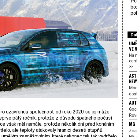
Por
bo
poh
Dal
UMĚ
VE 
Na 
cen
>>
AST
NEV
Mod
dost
AUT
Goo
pro uzavřenou společnost, od roku 2020 se jej může
Rove
 teprve pátý ročník, protože z důvodu špatného počasí
MG 
roce však měl namále, protože několik dní před konáním
šelo, ale teploty atakovaly hranici deseti stupňů.
Znač
 s umělým zasněžováním, které nakonec tak tak vydrželo
HS o