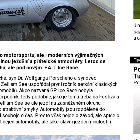
Ji
sá
a u
ho motorsportu, ale i moderních výjimečných
Te
plnou ježdění a přátelské atmosféry. Letos se
u, ale pod novým F.A.T. Ice Race.
Po
Tu
che, syn Dr. Wolfganga Porscheho a synovec
Pe
Zell am See uspořádal první ročník setkání klasických
omobilů. Akce nazvaná GP Ice Race nebyla
cí podnik, tedy podobně, jako je tomu třeba na Festivalu
 Zell am See se ale jezdí na zasněženém okruhu
o atraktivní smyky. Automobily jsou rozdělené do
ni souboje o čas. Přesto však nejde o závod, ale spíše o
et nejen automobily, ale také slavní jezdci minulosti i