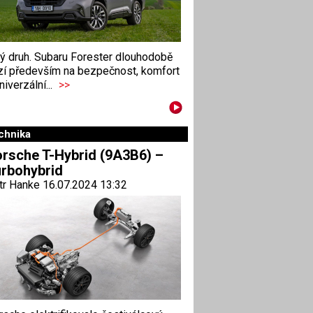
ný druh. Subaru Forester dlouhodobě
zí především na bezpečnost, komfort
niverzální...
>>
chnika
rsche T-Hybrid (9A3B6) –
rbohybrid
tr Hanke 16.07.2024 13:32