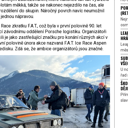
plotám měkká, takže se nakonec nejezdilo na čas, ale
POR
 rozdělení do skupin. Náročný povrch navíc neumožnil
(RE
jednou nápravou.
Nejr
osmi
ace zkratku F.A.T., což byla v první polovině 90. let
ící závodnímu oddělení Porsche logistiku. Organizátoři
LEA
ili je jako zastřešující značku pro konání různých akcí v
HRÁ
rvní polovině února akce nazvaná F.A.T. Ice Race Aspen
Lea
disku. Zdá se, že ambice organizátorů jsou značné.
měst
SUB
VŠE
U n
řad 
ŠKO
DĚJI
Přím
sla