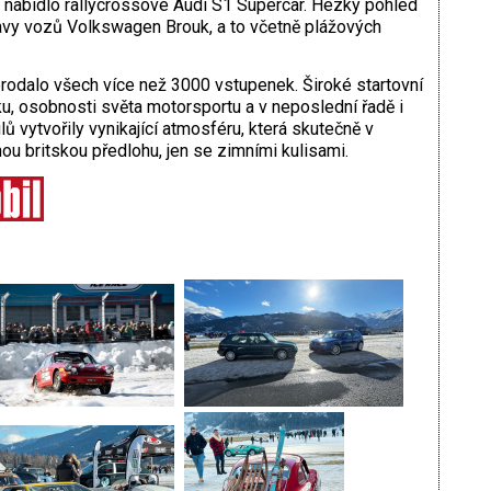
d nabídlo rallycrossové Audi S1 Supercar. Hezký pohled
pravy vozů Volkswagen Brouk, a to včetně plážových
prodalo všech více než 3000 vstupenek. Široké startovní
u, osobnosti světa motorsportu a v neposlední řadě i
ů vytvořily vynikající atmosféru, která skutečně v
 britskou předlohu, jen se zimními kulisami.