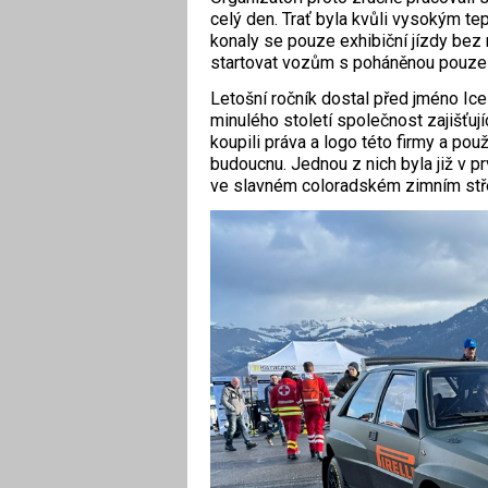
celý den. Trať byla kvůli vysokým te
konaly se pouze exhibiční jízdy bez
startovat vozům s poháněnou pouze 
Letošní ročník dostal před jméno Ice R
minulého století společnost zajišťuj
koupili práva a logo této firmy a použ
budoucnu. Jednou z nich byla již v p
ve slavném coloradském zimním stře