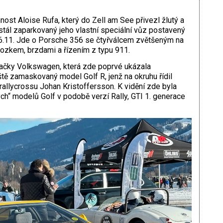
ost Aloise Rufa, který do Zell am See přivezl žlutý a
tál zaparkovaný jeho vlastní speciální vůz postavený
6.11. Jde o Porsche 356 se čtyřválcem zvětšeným na
vozkem, brzdami a řízením z typu 911.
načky Volkswagen, která zde poprvé ukázala
tě zamaskovaný model Golf R, jenž na okruhu řídil
allycrossu Johan Kristoffersson. K vidění zde byla
ých“ modelů Golf v podobě verzí Ral­ly, GTI 1. generace