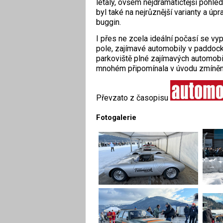
létaly, ovšem nejdramatičtější pohle
byl také na nejrůznější varianty a ú
buggin.
I přes ne zcela ideální počasí se vy
pole, zajímavé automobily v paddock
parkoviště plné zajímavých automobil
mnohém připomínala v úvodu zmíněnou
Převzato z časopisu
Fotogalerie