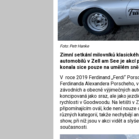
Foto: Petr Hanke
Zimní setkání milovníků klasické
automobilů v Zell am See je akcí 
konala sice pouze na umělém sněh
V roce 2019 Ferdinand „Ferdi“ Pors
Ferdinanda Alexandera Porscheho, v 
závodních a obecně výjimečných aut
koncipovaná jako sraz, ale jako jezdí
rychlosti v Goodwoodu. Na letišti v
připomínajícím ovál, kde není nouze 
různých kategorií, takže nechybějí a
show, při níž jsou v akci vidět a slyš
současnosti.