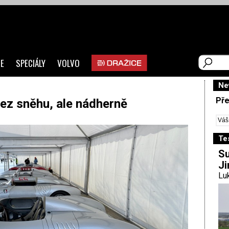
E
SPECIÁLY
VOLVO
Ne
Pře
Bez sněhu, ale nádherně
Te
Su
Ji
Luk