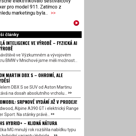
sche elektrifikovalo šestiválcový
xer pro model 911. Zatímco z
ledu marketingu byla...
>>
ší články
LÁ INTELIGENCE VE VÝROBĚ – FYZICKÁ AI
VÝROBĚ
návštěvě ve Výzkumném a vývojovém
tru BMW v Mnichově jsme měli možnost...
ON MARTIN DBX S – OHROMÍ, ALE
YDĚSÍ
elem DBX S se SUV od Aston Martinu
>>
ává na dosah absolutního vrcholu...
OMOBIL: SRPNOVÉ VYDÁNÍ JIŽ V PRODEJI!
dwood, Alpine A390 GT i elektrický Range
>>
r Sport. Na stánky právě...
HS HYBRID+ – KLIDNÁ NÁTURA
ka MG minulý rok rozšířila nabídku typu
>>
 hybridní variantu Hybrid+,...