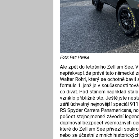
Foto: Petr Hanke
Ale zpět do letošního Zell am See. 
nepřekvapí, že právě tato německá z
Walter Röhrl, který se ochotně bavil
formule 1, jenž je v současnosti to
co dívat. Pod stanem například stálo
vzniklo přibližně sto. Ještě jste nes
zářil úchvatný nejnovější speciál 91
RS Spyder Carrera Panamericana, no
počest stejnojmenné závodní legendy
doplňoval bezpočet všemožných gen
které do Zell am See přivezli soukro
nebo se účastní zimních historických