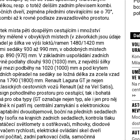
Por
lkou, resp. o totéž delším zadním převisem kombi.
bo
očních dveří, zejména předními otevírajícími se o 70°,
poh
u kombi až k rovné podlaze zavazadlového prostoru.
tek místa pěti dospělým cestujícím i množství
Dal
měry měřené v obvyklých místech (v závorkách jsou údaje
adel je šířka ve výši loktů/ramen 1480/1420 mm
VOL
URA
lnými sedáky 930 až 990 mm, v obdobných místech
p. 890 (970) mm. V základním uspořádání zadních
Kon
ině podlahy dlouhý 930 (1030) mm, z největší šířky
Mila
ný mezi podběhy na 1020 (1000) mm a pod krytem
UMĚ
ních opěradel na sedáky se ložná délka za zcela vzad
VE 
 na 1790 (1800) mm. Renault Laguna GT je nejen
Na 
 klasických cestovních vozů Renault (až na Vel Satis),
cen
gn pohodlného prostoru pro cestující, tak i bohatá
>>
á pro oba typy (GT označuje nejen typ, ale i jen pro něj
AST
ě k ní patří mj. centrální zamykání s elektronickou
NEV
adaptabilní dvouobjemové, boční na předních sedadlech
Mod
y Isofix na krajních zadních sedadlech, kontrola tlaku
dost
táčecí světlomety s ostřikovači, mlhovky, diodové
ačem rychlosti, elektrické ovládání skel dveří
AUT
ní počítač, zadní parkovací čidla, samočinná
Goo