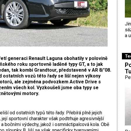
Ji
sá
a u
Te
etí generaci Renault Laguna obohatily v polovině
Po
ňského roku sportovně laděné typy GT, a to jak
dan, tak kombi Grandtour, představené v AR 8/’08.
Tu
 ostatních vozů této řady se liší nejen výkony
Pe
otorů, ale zejména podvozkem Active Drive s
zením všech kol. Vyzkoušeli jsme oba typy se
znětovými motory.
liší od ostatních typů této řady. Přebírá plně jejich
 její sportovní charakter však podtrhuje agresivnější
a bočními výdechy, jakož i osmnáctipalcová kola. Obě
po sloupky B, liší se však specificky tvarovanými