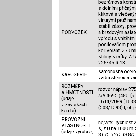
bezrámová konstr
s dolními příčným
kliková s vlečený
vinutými pružinam
stabilizátory; pr
PODVOZEK
a brzdovým asist
vpředu s vnitřním
posilovačem prom
kol; volant 370 mm
slitiny s ráfky 7
225/45 R 18.
samonosná ocelov
KAROSERIE
zadní stěnou a va
ROZMĚRY
rozvor náprav 27
A HMOTNOSTI
š/v 4695 (4801)/
(údaje
1614/2089 (1638/
v závorkách
(508/1593) l; obj
kombi)
PROVOZNÍ
největší rychlost 
VLASTNOSTI
s, z 0 na 1000 m 
(údaje výrobce,
8,6/5,5/6,5 (8,8/