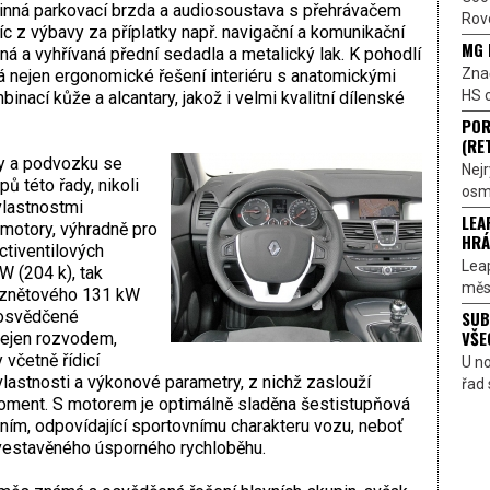
nná parkovací brzda a audiosoustava s přehrávačem
Rove
 z výbavy za příplatky např. navigační a komunikační
MG 
ná a vyhřívaná přední sedadla a metalický lak. K pohodlí
Znač
vá nejen ergonomické řešení interiéru s anatomickými
HS o
inací kůže a alcantary, jakož i velmi kvalitní dílenské
POR
(RE
y a podvozku se
Nejr
ů této řady, nikoli
osmi
vlastnostmi
LEA
 motory, výhradně pro
HRÁ
ctiventilových
Lea
W (204 k), tak
měst
vznětového 131 kW
SUB
 osvědčené
VŠE
 nejen rozvodem,
 včetně řídicí
U n
 vlastnosti a výkonové parametry, z nichž zaslouží
řad 
ment. S motorem je optimálně sladěna šestistupňová
ím, odpovídající sportovnímu charakteru vozu, neboť
vestavěného úsporného rychloběhu.