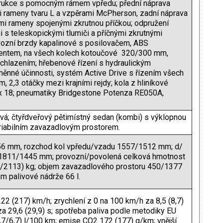
ukce s pomocným rámem vpředu; přední náprava
i rameny tvaru L a vzpěrami McPherson, zadní náprava
mi rameny spojenými zkrutnou příčkou; odpružení
i s teleskopickými tlumiči a příčnými zkrutnými
ovozní brzdy kapalinové s posilovačem, ABS
entem, na všech kolech kotoučové 320/300 mm,
 chlazením; hřebenové řízení s hydraulickým
ěnné účinnosti, systém Active Drive s řízením všech
, 2,3 otáčky mezi krajními rejdy; kola z hliníkové
J x 18; pneumatiky Bridgestone Potenza RE050A,
á; čtyřdveřový pětimístný sedan (kombi) s výklopnou
riabilním zavazadlovým prostorem.
56 mm, rozchod kol vpředu/vzadu 1557/1512 mm; d/
1811/1445 mm; provozní/povolená celková hmotnost
2113) kg; objem zavazadlového prostoru 450/1377
em palivové nádrže 66 l.
222 (217) km/h; zrychlení z 0 na 100 km/h za 8,5 (8,7)
za 29,6 (29,9) s; spotřeba paliva podle metodiky EU
5,7/6,7) l/100 km; emise CO2 172 (177) g/km; vnější