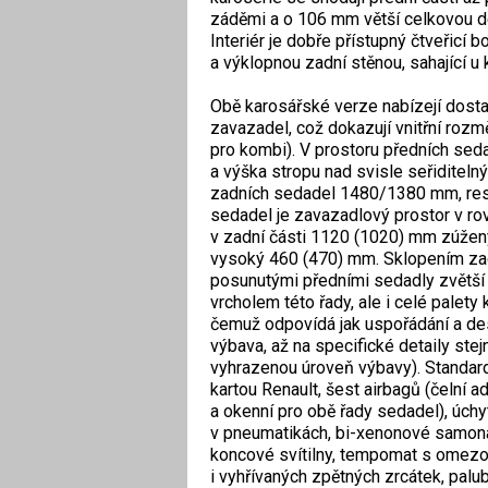
záděmi a o 106 mm větší celkovou dé
Interiér je dobře přístupný čtveřicí b
a výklopnou zadní stěnou, sahající 
Obě karosářské verze nabízejí dosta
zavazadel, což dokazují vnitřní roz
pro kombi). V prostoru předních sed
a výška stropu nad svisle seřidite
zadních sedadel 1480/1380 mm, res
sedadel je zavazadlový prostor v rov
v zadní části 1120 (1020) mm zúže
vysoký 460 (470) mm. Sklopením zad
posunutými předními sedadly zvětší
vrcholem této řady, ale i celé palety
čemuž odpovídá jak uspořádání a desi
výbava, až na specifické detaily stejn
vyhrazenou úroveň výbavy). Standardn
kartou Renault, šest airbagů (čelní 
a okenní pro obě řady sedadel), úchyt
v pneumatikách, bi-xenonové samona
koncové svítilny, tempomat s omezov
i vyhřívaných zpětných zrcátek, palub