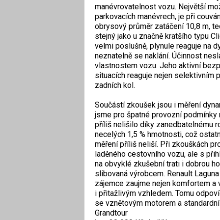
manévrovatelnost vozu. Největší mož
parkovacích manévrech, je při couvá
obrysový průměr zatáčení 10,8 m, ted
stejný jako u značně kratšího typu Cl
velmi poslušně, plynule reaguje na d
neznatelně se naklání. Účinnost nes
vlastnostem vozu. Jeho aktivní bezp
situacích reaguje nejen selektivním 
zadních kol.
Součástí zkoušek jsou i měření dynam
jsme pro špatné provozní podmínky 
příliš nelišilo díky zanedbatelnému 
necelých 1,5 % hmotnosti, což ostatn
měření příliš neliší. Při zkouškách
laděného cestovního vozu, ale s při
na obvyklé zkušební trati i dobrou 
slibovaná výrobcem. Renault Laguna 
zájemce zaujme nejen komfortem a v
i přitažlivým vzhledem. Tomu odpovíd
se vznětovým motorem a standardní 
Grandtour