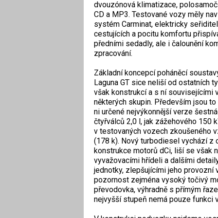
dvouzónová klimatizace, polosamoči
CD a MP3. Testované vozy měly navíc
systém Carminat, elektricky seřiditel
cestujících a pocitu komfortu přispí
předními sedadly, ale i čalounění komb
zpracování.
Základní koncepcí poháněcí soustav
Laguna GT sice neliší od ostatních typ
však konstrukcí a s ní souvisejícími 
některých skupin. Především jsou to
ni určené nejvýkonnější verze šestná
čtyřválců 2,0 l, jak zážehového 150 k
v testovaných vozech zkoušeného 
(178 k). Nový turbodiesel vychází z
konstrukce motorů dCi, liší se však
vyvažovacími hřídeli a dalšími detaily
jednotky, zlepšujícími jeho provozní
pozornost zejména vysoký točivý mo
převodovka, výhradně s přímým řazen
nejvyšší stupeň nemá pouze funkci 