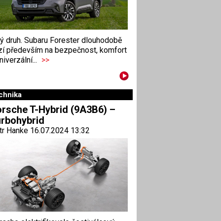
ný druh. Subaru Forester dlouhodobě
zí především na bezpečnost, komfort
niverzální...
>>
chnika
rsche T-Hybrid (9A3B6) –
rbohybrid
tr Hanke 16.07.2024 13:32