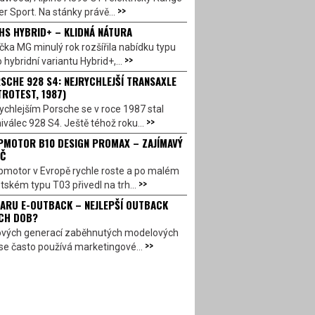
>>
r Sport. Na stánky právě...
HS HYBRID+ – KLIDNÁ NÁTURA
ka MG minulý rok rozšířila nabídku typu
>>
 hybridní variantu Hybrid+,...
SCHE 928 S4: NEJRYCHLEJŠÍ TRANSAXLE
TROTEST, 1987)
ychlejším Porsche se v roce 1987 stal
>>
válec 928 S4. Ještě téhož roku...
PMOTOR B10 DESIGN PROMAX – ZAJÍMAVÝ
Č
pmotor v Evropě rychle roste a po malém
>>
ském typu T03 přivedl na trh...
ARU E-OUTBACK – NEJLEPŠÍ OUTBACK
CH DOB?
ových generací zaběhnutých modelových
>>
se často používá marketingové...