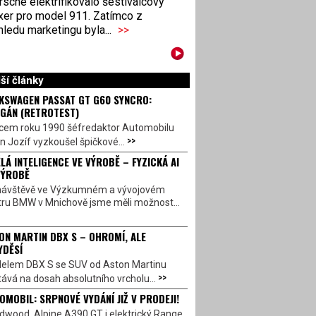
sche elektrifikovalo šestiválcový
xer pro model 911. Zatímco z
ledu marketingu byla...
>>
ší články
KSWAGEN PASSAT GT G60 SYNCRO:
GÁN (RETROTEST)
cem roku 1990 šéfredaktor Automobilu
>>
n Jozíf vyzkoušel špičkové...
LÁ INTELIGENCE VE VÝROBĚ – FYZICKÁ AI
VÝROBĚ
návštěvě ve Výzkumném a vývojovém
tru BMW v Mnichově jsme měli možnost...
ON MARTIN DBX S – OHROMÍ, ALE
YDĚSÍ
elem DBX S se SUV od Aston Martinu
>>
ává na dosah absolutního vrcholu...
OMOBIL: SRPNOVÉ VYDÁNÍ JIŽ V PRODEJI!
dwood, Alpine A390 GT i elektrický Range