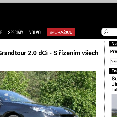
E
SPECIÁLY
VOLVO
Ne
Pře
andtour 2.0 dCi - S řízením všech
Te
Su
Ji
Luk