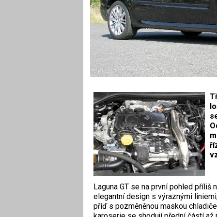
Tř
lo
se
Od
m
ří
v
Laguna GT se na první pohled příliš ne
elegantní design s výraznými liniemi,
příď s pozměněnou maskou chladiče 
karoserie se shodují přední částí až 