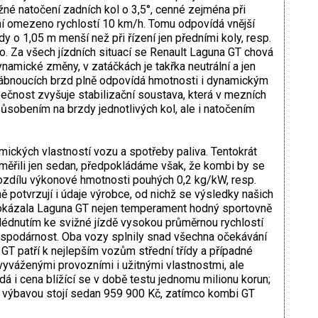
né natočení zadních kol o 3,5°, cenné zejména při
ní omezeno rychlostí 10 km/h. Tomu odpovídá vnější
y o 1,05 m menší než při řízení jen předními koly, resp.
io. Za všech jízdních situací se Renault Laguna GT chová
ynamické změny, v zatáčkách je takřka neutrální a jen
lábnoucích brzd plně odpovídá hmotnosti i dynamickým
ečnost zvyšuje stabilizační soustava, která v mezních
působením na brzdy jednotlivých kol, ale i natočením
ických vlastností vozu a spotřeby paliva. Tentokrát
měřili jen sedan, předpokládáme však, že kombi by se
rozdílu výkonové hmotnosti pouhých 0,2 kg/kW, resp.
ě potvrzují i údaje výrobce, od nichž se výsledky našich
 prokázala Laguna GT nejen temperament hodný sportovně
hlédnutím ke svižné jízdě vysokou průměrnou rychlostí
hospodárnost. Oba vozy splnily snad všechna očekávání
GT patří k nejlepším vozům střední třídy a případné
yváženými provozními i užitnými vlastnostmi, ale
á i cena blížící se v době testu jednomu milionu korun;
výbavou stojí sedan 959 900 Kč, zatímco kombi GT