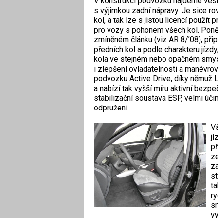
V konstrukci podvozku najdeme vesm
s výjimkou zadní nápravy. Je sice ro
kol, a tak lze s jistou licencí použ
pro vozy s pohonem všech kol. Poně
zmíněném článku (viz AR 8/’08), při
předních kol a podle charakteru jízdy
kola ve stejném nebo opačném smyslu.
i zlepšení ovladatelnosti a manévrov
podvozku Active Drive, díky němuž 
a nabízí tak vyšší míru aktivní bezpe
stabilizační soustava ESP, velmi úč
odpružení.
Vš
jí
př
ze
za
st
ta
ry
sm
vy