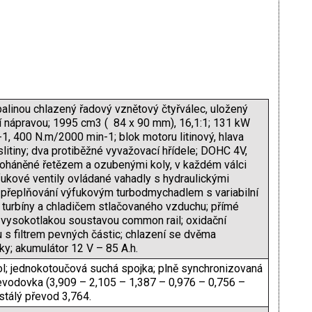
alinou chlazený řadový vznětový čtyřválec, uložený
í nápravou; 1995 cm3 ( 84 x 90 mm), 16,1:1; 131 kW
1, 400 N.m/2000 min-1; blok motoru litinový, hlava
slitiny; dva protiběžné vyvažovací hřídele; DOHC 4V,
poháněné řetězem a ozubenými koly, v každém válci
fukové ventily ovládané vahadly s hydraulickými
 přeplňování výfukovým turbodmychadlem s variabilní
 turbíny a chladičem stlačovaného vzduchu; přímé
a vysokotlakou soustavou common rail; oxidační
u s filtrem pevných částic; chlazení se dvěma
ky; akumulátor 12 V – 85 A.h.
l; jednokotoučová suchá spojka; plně synchronizovaná
vodovka (3,909 – 2,105 – 1,387 – 0,976 – 0,756 –
stálý převod 3,764.