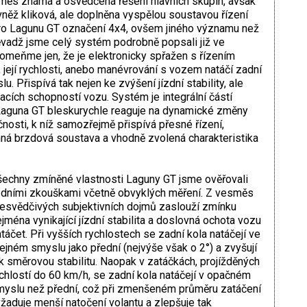
ěs známá a osvědčená řešení hlavních skupin, avšak
vněž kliková, ale doplněna vyspělou soustavou řízení
ít pro Lagunu GT označení 4x4, ovšem jiného významu než
vadž jsme celý systém podrobně popsali již ve
pomeňme jen, že je elektronicky spřažen s řízením
, její rychlosti, anebo manévrování s vozem natáčí zadní
 Přispívá tak nejen ke zvýšení jízdní stability, ale
acích schopností vozu. Systém je integrální částí
Laguna GT bleskurychle reaguje na dynamické změny
čnosti, k níž samozřejmě přispívá přesné řízení,
inná brzdová soustava a vhodně zvolená charakteristika
echny zmíněné vlastnosti Laguny GT jsme ověřovali
zdními zkouškami včetně obvyklých měření. Z vesměs
esvědčivých subjektivních dojmů zaslouží zmínku
jména vynikající jízdní stabilita a doslovná ochota vozu
táčet. Při vyšších rychlostech se zadní kola natáčejí ve
ejném smyslu jako přední (nejvýše však o 2°) a zvyšují
k směrovou stabilitu. Naopak v zatáčkách, projížděných
chlostí do 60 km/h, se zadní kola natáčejí v opačném
yslu než přední, což při zmenšeném průměru zatáčení
žaduje menší natočení volantu a zlepšuje tak