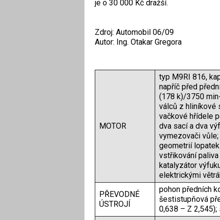
je o 30 000 Kč dražší.
Zdroj: Automobil 06/09
Autor: Ing. Otakar Gregora
typ M9RI 816, kap
napříč před předn
(178 k)/3750 min-
válců z hliníkové 
vačkové hřídele 
MOTOR
dva sací a dva vý
vymezovači vůle;
geometrií lopatek
vstřikování paliv
katalyzátor výfuk
elektrickými větrá
pohon předních ko
PŘEVODNÉ
šestistupňová pře
ÚSTROJÍ
0,638 – Z 2,545); 