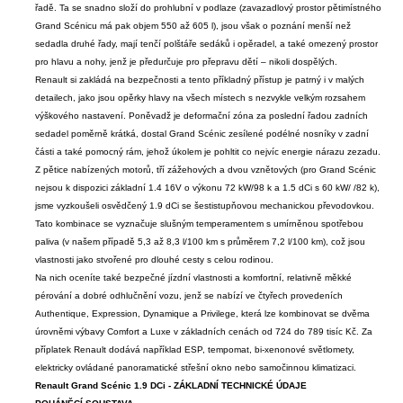
řadě. Ta se snadno složí do prohlubní v podlaze (zavazadlový prostor pětimístného
Grand Scénicu má pak objem 550 až 605 l), jsou však o poznání menší než
sedadla druhé řady, mají tenčí polštáře sedáků i opěradel, a také omezený prostor
pro hlavu a nohy, jenž je předurčuje pro přepravu dětí – nikoli dospělých.
Renault si zakládá na bezpečnosti a tento příkladný přístup je patrný i v malých
detailech, jako jsou opěrky hlavy na všech místech s nezvykle velkým rozsahem
výškového nastavení. Poněvadž je deformační zóna za poslední řadou zadních
sedadel poměrně krátká, dostal Grand Scénic zesílené podélné nosníky v zadní
části a také pomocný rám, jehož úkolem je pohltit co nejvíc energie nárazu zezadu.
Z pětice nabízených motorů, tří zážehových a dvou vznětových (pro Grand Scénic
nejsou k dispozici základní 1.4 16V o výkonu 72 kW/98 k a 1.5 dCi s 60 kW/ /82 k),
jsme vyzkoušeli osvědčený 1.9 dCi se šestistupňovou mechanickou převodovkou.
Tato kombinace se vyznačuje slušným temperamentem s umírněnou spotřebou
paliva (v našem případě 5,3 až 8,3 l/100 km s průměrem 7,2 l/100 km), což jsou
vlastnosti jako stvořené pro dlouhé cesty s celou rodinou.
Na nich oceníte také bezpečné jízdní vlastnosti a komfortní, relativně měkké
pérování a dobré odhlučnění vozu, jenž se nabízí ve čtyřech provedeních
Authentique, Expression, Dynamique a Privilege, která lze kombinovat se dvěma
úrovněmi výbavy Comfort a Luxe v základních cenách od 724 do 789 tisíc Kč. Za
příplatek Renault dodává například ESP, tempomat, bi-xenonové světlomety,
elektricky ovládané panoramatické střešní okno nebo samočinnou klimatizaci.
Renault Grand Scénic 1.9 DCi - ZÁKLADNÍ TECHNICKÉ ÚDAJE