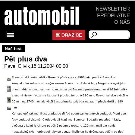
NEWSLETTER
PŘEDPLATNÉ
O NÁS
Náš test
Pět plus dva
Pavel Olivík
15.11.2004 00:00
Francouzská automobilka Renault přišla v roce 1996 jako první v Evropě s
kompaktním velkoprostorovým vozem Scénic na základě řady Mégane a nyní jako
první nabízí v tomto segmentu možnost výběru mezi pětimístnou verzí běžné délky
a sedmimístným vozem s karoserií prodlouženou o 230 mm. Rozvor se sice zvětšil o
50 mm na 2740 mm, ale větší část přírůstku připadá na zadní převis delší o 180
mm.
Konstruktéři tak mohli uspořádat do tří řad sedm samostatných sedadel. První dvě
řady sedadel víceméně odpovídají kratšímu Scénicu. Sedadla prostřední řady,
uložená v kolejnicích pro podélný posun v rozsahu 120 mm, mají ale navíc
nastavitelný sklon opěradel, aby se usnadnil přístup ke dvěma sedadlům ve třetí