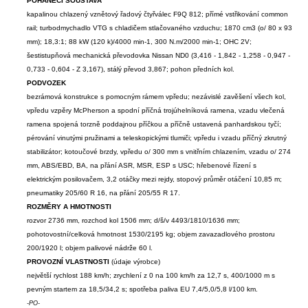
POHÁNĚCÍ SOUSTAVA
kapalinou chlazený vznětový řadový čtyřválec F9Q 812; přímé vstřikování common
rail; turbodmychadlo VTG s chladičem stlačovaného vzduchu; 1870 cm3 (o/ 80 x 93
mm); 18,3:1; 88 kW (120 k)/4000 min-1, 300 N.m/2000 min-1; OHC 2V;
šestistupňová mechanická převodovka Nissan ND0 (3,416 - 1,842 - 1,258 - 0,947 -
0,733 - 0,604 - Z 3,167), stálý převod 3,867; pohon předních kol.
PODVOZEK
bezrámová konstrukce s pomocným rámem vpředu; nezávislé zavěšení všech kol,
vpředu vzpěry McPherson a spodní příčná trojúhelníková ramena, vzadu vlečená
ramena spojená torzně poddajnou příčkou a příčně ustavená panhardskou tyčí;
pérování vinutými pružinami a teleskopickými tlumiči; vpředu i vzadu příčný zkrutný
stabilizátor; kotoučové brzdy, vpředu o/ 300 mm s vnitřním chlazením, vzadu o/ 274
mm, ABS/EBD, BA, na přání ASR, MSR, ESP s USC; hřebenové řízení s
elektrickým posilovačem, 3,2 otáčky mezi rejdy, stopový průměr otáčení 10,85 m;
pneumatiky 205/60 R 16, na přání 205/55 R 17.
ROZMĚRY A HMOTNOSTI
rozvor 2736 mm, rozchod kol 1506 mm; d/š/v 4493/1810/1636 mm;
pohotovostní/celková hmotnost 1530/2195 kg; objem zavazadlového prostoru
200/1920 l; objem palivové nádrže 60 l.
PROVOZNÍ VLASTNOSTI
(údaje výrobce)
největší rychlost 188 km/h; zrychlení z 0 na 100 km/h za 12,7 s, 400/1000 m s
pevným startem za 18,5/34,2 s; spotřeba paliva EU 7,4/5,0/5,8 l/100 km.
-PO-