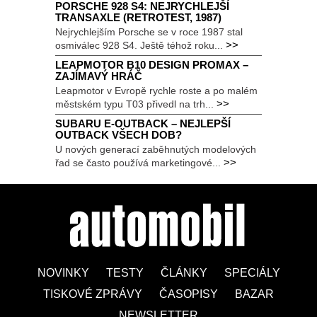
PORSCHE 928 S4: NEJRYCHLEJŠÍ
TRANSAXLE (RETROTEST, 1987)
Nejrychlejším Porsche se v roce 1987 stal
>>
osmiválec 928 S4. Ještě téhož roku...
LEAPMOTOR B10 DESIGN PROMAX –
ZAJÍMAVÝ HRÁČ
Leapmotor v Evropě rychle roste a po malém
>>
městském typu T03 přivedl na trh...
SUBARU E-OUTBACK – NEJLEPŠÍ
OUTBACK VŠECH DOB?
U nových generací zaběhnutých modelových
>>
řad se často používá marketingové...
NOVINKY
TESTY
ČLÁNKY
SPECIÁLY
TISKOVÉ ZPRÁVY
ČASOPISY
BAZAR
NEWSLETTER