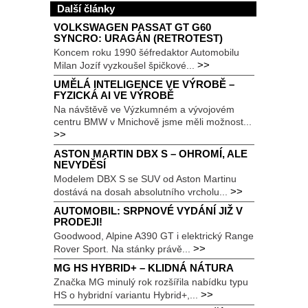
Další články
VOLKSWAGEN PASSAT GT G60
SYNCRO: URAGÁN (RETROTEST)
Koncem roku 1990 šéfredaktor Automobilu
>>
Milan Jozíf vyzkoušel špičkové...
UMĚLÁ INTELIGENCE VE VÝROBĚ –
FYZICKÁ AI VE VÝROBĚ
Na návštěvě ve Výzkumném a vývojovém
centru BMW v Mnichově jsme měli možnost...
>>
ASTON MARTIN DBX S – OHROMÍ, ALE
NEVYDĚSÍ
Modelem DBX S se SUV od Aston Martinu
>>
dostává na dosah absolutního vrcholu...
AUTOMOBIL: SRPNOVÉ VYDÁNÍ JIŽ V
PRODEJI!
Goodwood, Alpine A390 GT i elektrický Range
>>
Rover Sport. Na stánky právě...
MG HS HYBRID+ – KLIDNÁ NÁTURA
Značka MG minulý rok rozšířila nabídku typu
>>
HS o hybridní variantu Hybrid+,...