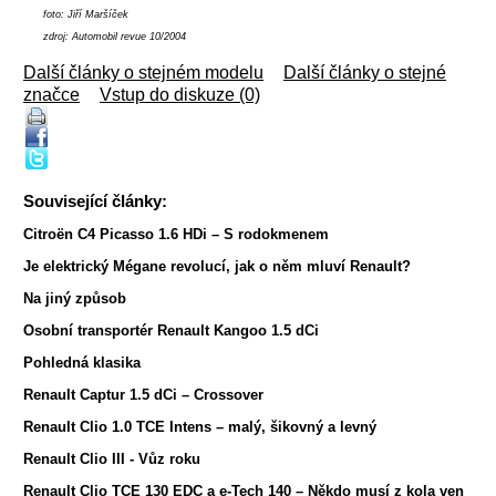
foto: Jiří Maršíček
zdroj: Automobil revue 10/2004
Další články o stejném modelu
|
Další články o stejné
značce
|
Vstup do diskuze (0)
Související články:
Citroën C4 Picasso 1.6 HDi – S rodokmenem
Je elektrický Mégane revolucí, jak o něm mluví Renault?
Na jiný způsob
Osobní transportér Renault Kangoo 1.5 dCi
Pohledná klasika
Renault Captur 1.5 dCi – Crossover
Renault Clio 1.0 TCE Intens – malý, šikovný a levný
Renault Clio III - Vůz roku
Renault Clio TCE 130 EDC a e-Tech 140 – Někdo musí z kola ven