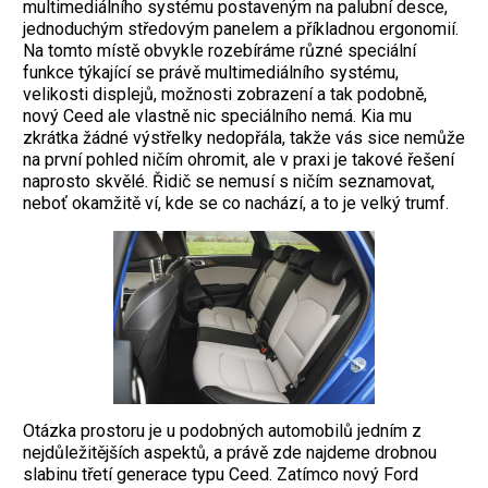
multimediálního systému postaveným na palubní desce,
jednoduchým středovým panelem a příkladnou ergonomií.
Na tomto místě obvykle rozebíráme různé speciální
funkce týkající se právě multimediálního systému,
velikosti displejů, možnosti zobrazení a tak podobně,
nový Ceed ale vlastně nic speciálního nemá. Kia mu
zkrátka žádné výstřelky nedopřála, takže vás sice nemůže
na první pohled ničím ohromit, ale v praxi je takové řešení
naprosto skvělé. Řidič se nemusí s ničím seznamovat,
neboť okamžitě ví, kde se co nachází, a to je velký trumf.
Otázka prostoru je u podobných automobilů jedním z
nejdůležitějších aspektů, a právě zde najdeme drobnou
slabinu třetí generace typu Ceed. Zatímco nový Ford