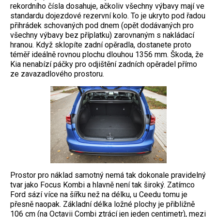
rekordního čísla dosahuje, ačkoliv všechny výbavy mají ve
standardu dojezdové rezervní kolo. To je ukryto pod řadou
přihrádek schovaných pod dnem (opět dodávaných pro
všechny výbavy bez příplatku) zarovnaným s nakládací
hranou. Když sklopíte zadní opěradla, dostanete proto
téměř ideálně rovnou plochu dlouhou 1356 mm. Škoda, že
Kia nenabízí páčky pro odjištění zadních opěradel přímo
ze zavazadlového prostoru.
Prostor pro náklad samotný nemá tak dokonale pravidelný
tvar jako Focus Kombi a hlavně není tak široký. Zatímco
Ford sází více na šířku než na délku, u Ceedu tomu je
přesně naopak. Základní délka ložné plochy je přibližně
106 cm (na Octavii Combi ztrácí jen jeden centimetr), mezi