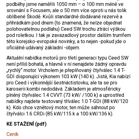
podběhy jsme naměřili 1050 mm – o 100 mm méně ve
srovnání s Focusem, ale o 50 mm více oproti u nás tolik
oblíbené Škodě. Kvůli standardně dodávané rezervě a
přihrádkám pod dnem (to znamená, že nelze objednat
polohovatelnou podlahu) Ceed SW trochu ztrácí výškou
pod roletkou. I tak je zavazadlový prostor dalším trumfem
této korejsko-evropské novinky, a to nejen -pokud jde o
oficiálně udávaný základní -objem.
Aktuální nabídka motorů pro třetí generaci typu Ceed SW
není příliš bohatá, a hlavně v ní nenajdete žádný opravdu
„rychlý“ motor. Vrcholem je přeplňovaný čtyřválec 1.4 T-
GDI disponující výkonem 103 kW (140 k). Jistě, Kia nabízí
pro Ceed i výkonnější šestnáctistovku, ale ta se pro
karoserii kombi nedodává. Základem je atmosféricky
plněný čtyřválec 1.4 CVVT (73 kW/ /100 k) a uprostřed
nabídky najdete testovaný tříválec 1.0 T-GDI (88 kW/120
k). Kdo chce vznětový motor, ten může sáhnout po
čtyřválci 1.6 CRDi (85 kW/115 k a 100 kW/136 k).
KE STAŽENÍ (pdf)
Ceník