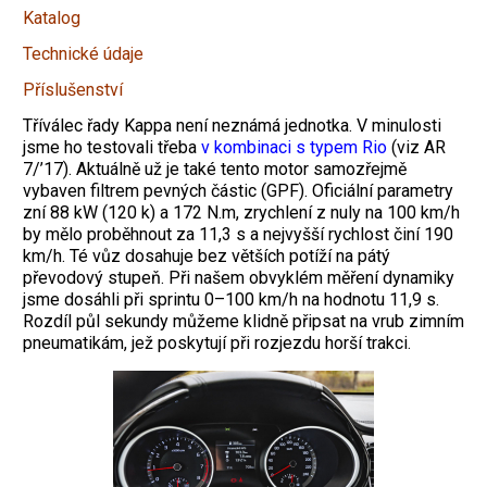
Katalog
Technické údaje
Příslušenství
Tříválec řady Kappa není neznámá jednotka. V minulosti
jsme ho testovali třeba
v kombinaci s typem Rio
(viz AR
7/’17). Aktuálně už je také tento motor samozřejmě
vybaven filtrem pevných částic (GPF). Oficiální parametry
zní 88 kW (120 k) a 172 N.m, zrychlení z nuly na 100 km/h
by mělo proběhnout za 11,3 s a nejvyšší rychlost činí 190
km/h. Té vůz dosahuje bez větších potíží na pátý
převodový stupeň. Při našem obvyklém měření dynamiky
jsme dosáhli při sprintu 0–100 km/h na hodnotu 11,9 s.
Rozdíl půl sekundy můžeme klidně připsat na vrub zimním
pneumatikám, jež poskytují při rozjezdu horší trakci.