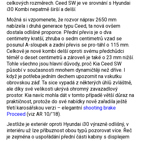
celkových rozměrech. Ceed SW je ve srovnání s Hyundai
i30 Kombi nepatrně širší a delší.
Možná si vzpomenete, že rozvor náprav 2650 mm
nabízela i druhá generace typu Ceed, ta nová ovšem
dostala odlišné proporce. Přední převis je o dva
centimetry kratší, zhruba o sedm centimetrů vzad se
posunul A-sloupek a zadní převis se pro-táhl o 115 mm.
Celkově je nové kombi delší oproti svému předchůdci
téměř o deset centimetrů a zároveň je také o 23 mm nižší.
Tohle všechno jsou hlavní důvody, proč Kia Ceed SW
působí v současnosti mnohem dynamičtěji než dříve. I
když je potřeba jedním dechem upozornit na vskutku
obrovskou záď. Ta sice vypadá z některých úhlů zvláštně,
ale díky své velikosti ukrývá ohromný zavazadlový
prostor. Kia navíc mohla dát v tomto případě větší důraz na
praktičnost, protože do své nabídky nově zařadila ještě
třetí karosářskou verzi – elegantní
shooting brake
Proceed
(viz AR 10/’18).
Jestliže je exteriér oproti Hyundai i30 výrazně odlišný, v
interiéru už lze příbuznost obou typů pozorovat více. Řeč
je zejména o uspořádání přední části kabiny s displejem