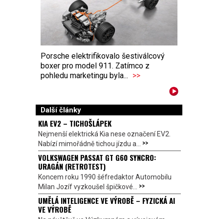
Porsche elektrifikovalo šestiválcový
boxer pro model 911. Zatímco z
pohledu marketingu byla...
>>
Další články
KIA EV2 – TICHOŠLÁPEK
Nejmenší elektrická Kia nese označení EV2.
>>
Nabízí mimořádně tichou jízdu a...
VOLKSWAGEN PASSAT GT G60 SYNCRO:
URAGÁN (RETROTEST)
Koncem roku 1990 šéfredaktor Automobilu
>>
Milan Jozíf vyzkoušel špičkové...
UMĚLÁ INTELIGENCE VE VÝROBĚ – FYZICKÁ AI
VE VÝROBĚ