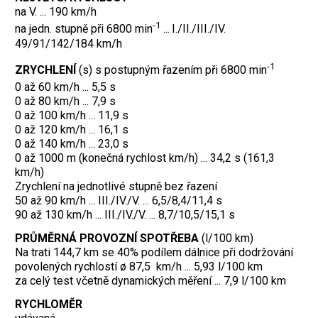
na V. ... 190 km/h
-1
na jedn. stupně při 6800 min
...
I./II./III./IV.
49/91/142/184 km/h
-1
ZRYCHLENÍ
(s) s postupným řazením při 6800 min
0 až 60 km/h ...
5,5 s
0 až 80 km/h ... 7,9 s
0 až 100 km/h ... 11,9 s
0 až 120 km/h ... 16,1 s
0 až 140 km/h ... 23,0 s
0 až 1000 m (konečná rychlost km/h) ... 34,2 s (161,3
km/h)
Zrychlení na jednotlivé stupně bez řazení
50 až 90 km/h ... III./IV./V. ... 6,5/8,4/11,4 s
90 až 130 km/h ... III./IV./V. ... 8,7/10,5/15,1 s
PRŮMĚRNÁ PROVOZNÍ SPOTŘEBA
(l/100 km)
Na trati 144,7 km se 40% podílem dálnice při dodržování
povolených rychlostí ø 87,5 km/h ... 5,93 l/100 km
za celý test včetně dynamických měření ... 7,9 l/100 km
RYCHLOMĚR