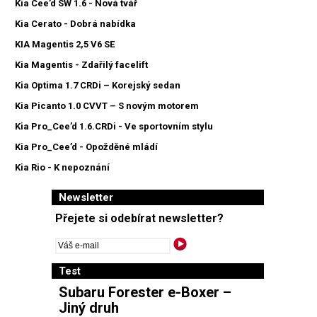
Kia Cee’d SW 1.6 - Nová tvář
Kia Cerato - Dobrá nabídka
KIA Magentis 2,5 V6 SE
Kia Magentis - Zdařilý facelift
Kia Optima 1.7 CRDi – Korejský sedan
Kia Picanto 1.0 CVVT – S novým motorem
Kia Pro_Cee’d 1.6.CRDi - Ve sportovním stylu
Kia Pro_Cee’d - Opožděné mládí
Kia Rio - K nepoznání
Newsletter
Přejete si odebírat newsletter?
Test
Subaru Forester e-Boxer –
Jiný druh