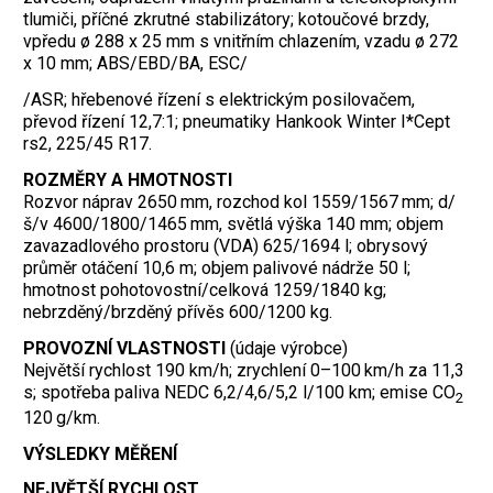
tlumiči, příčné zkrutné stabilizátory; kotoučové brzdy,
vpředu ø 288 x 25 mm s vnitřním chlazením, vzadu ø 272
x 10 mm; ABS/EBD/BA, ESC/
/ASR; hřebenové řízení s elektrickým posilovačem,
převod řízení 12,7:1; pneumatiky Hankook Winter I*Cept
rs2, 225/45 R17.
ROZMĚRY A HMOTNOSTI
Rozvor náprav 2650 mm, rozchod kol 1559/1567 mm; d/
š/v 4600/1800/1465 mm, světlá výška 140 mm; objem
zavazadlového prostoru (VDA) 625/1694 l; obrysový
průměr otáčení 10,6 m; objem palivové nádrže 50 l;
hmotnost pohotovostní/celková 1259/1840 kg;
nebrzděný/brzděný přívěs 600/1200 kg.
PROVOZNÍ VLASTNOSTI
(údaje výrobce)
Největší rychlost 190 km/h; zrychlení 0–100 km/h za 11,3
s; spotřeba paliva NEDC 6,2/4,6/5,2 l/100 km; emise CO
2
120 g/km.
VÝSLEDKY MĚŘENÍ
NEJVĚTŠÍ RYCHLOST