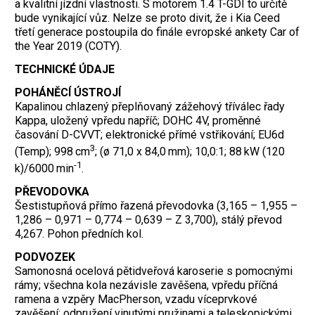
a kvalitní jízdní vlastnosti. S motorem 1.4 T-GDI to určitě
bude vynikající vůz. Nelze se proto divit, že i Kia Ceed
třetí generace postoupila do finále evropské ankety Car of
the Year 2019 (COTY).
TECHNICKÉ ÚDAJE
POHÁNĚCÍ ÚSTROJÍ
Kapalinou chlazený přeplňovaný zážehový tříválec řady
Kappa, uložený vpředu napříč; DOHC 4V, proměnné
časování D-CVVT; elektronické přímé vstřikování; EU6d
3
(Temp); 998 cm
; (ø 71,0 x 84,0 mm); 10,0:1; 88 kW (120
-1
k)/6000 min
.
PŘEVODOVKA
Šestistupňová přímo řazená převodovka (3,165 – 1,955 –
1,286 – 0,971 – 0,774 – 0,639 – Z 3,700), stálý převod
4,267. Pohon předních kol.
PODVOZEK
Samonosná ocelová pětidveřová karoserie s pomocnými
rámy; všechna kola nezávisle zavěšena, vpředu příčná
ramena a vzpěry MacPherson, vzadu víceprvkové
zavěšení; odpružení vinutými pružinami a teleskopickými