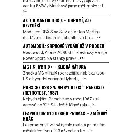
Na návštěvě ve Výzkumném a vývojovém
centru BMW v Mnichově jsme měli možnost...
>>
ASTON MARTIN DBX S – OHROMÍ, ALE
NEVYDĚSÍ
Modelem DBX S se SUV od Aston Martinu
>>
dostává na dosah absolutního vrcholu...
AUTOMOBIL: SRPNOVÉ VYDÁNÍ JIŽ V PRODEJI!
Goodwood, Alpine A390 GT i elektrický Range
>>
Rover Sport. Na stánky právě...
MG HS HYBRID+ – KLIDNÁ NÁTURA
Značka MG minulý rok rozšířila nabídku typu
>>
HS o hybridní variantu Hybrid+,...
PORSCHE 928 S4: NEJRYCHLEJŠÍ TRANSAXLE
(RETROTEST, 1987)
Nejrychlejším Porsche se v roce 1987 stal
>>
osmiválec 928 S4. Ještě téhož roku...
LEAPMOTOR B10 DESIGN PROMAX – ZAJÍMAVÝ
HRÁČ
Leapmotor v Evropě rychle roste a po malém
>>
městském typu T03 přivedl na trh...