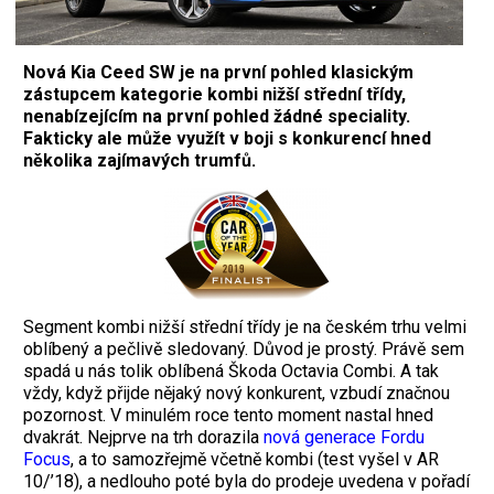
Nová Kia Ceed SW je na první pohled klasickým
zástupcem kategorie kombi nižší střední třídy,
nenabízejícím na první pohled žádné speciality.
Fakticky ale může využít v boji s konkurencí hned
několika zajímavých trumfů.
S
egment kombi nižší střední třídy je na českém trhu velmi
oblíbený a pečlivě sledovaný. Důvod je prostý. Právě sem
spadá u nás tolik oblíbená Škoda Octavia Combi. A tak
vždy, když přijde nějaký nový konkurent, vzbudí značnou
pozornost. V minulém roce tento moment nastal hned
dvakrát. Nejprve na trh dorazila
nová generace Fordu
Focus
, a to samozřejmě včetně kombi (test vyšel v AR
10/’18), a nedlouho poté byla do prodeje uvedena v pořadí