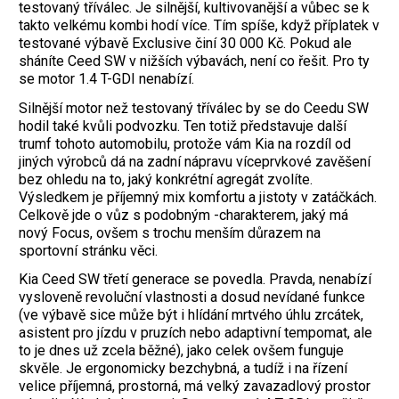
testovaný tříválec. Je silnější, kultivovanější a vůbec se k
takto velkému kombi hodí více. Tím spíše, když příplatek v
testované výbavě Exclusive činí 30 000 Kč. Pokud ale
sháníte Ceed SW v nižších výbavách, není co řešit. Pro ty
se motor 1.4 T-GDI nenabízí.
Silnější motor než testovaný tříválec by se do Ceedu SW
hodil také kvůli podvozku. Ten totiž představuje další
trumf tohoto automobilu, protože vám Kia na rozdíl od
jiných výrobců dá na zadní nápravu víceprvkové zavěšení
bez ohledu na to, jaký konkrétní agregát zvolíte.
Výsledkem je příjemný mix komfortu a jistoty v zatáčkách.
Celkově jde o vůz s podobným -charakterem, jaký má
nový Focus, ovšem s trochu menším důrazem na
sportovní stránku věci.
Kia Ceed SW třetí generace se povedla. Pravda, nenabízí
vysloveně revoluční vlastnosti a dosud nevídané funkce
(ve výbavě sice může být i hlídání mrtvého úhlu zrcátek,
asistent pro jízdu v pruzích nebo adaptivní tempomat, ale
to je dnes už zcela běžné), jako celek ovšem funguje
skvěle. Je ergonomicky bezchybná, a tudíž i na řízení
velice příjemná, prostorná, má velký zavazadlový prostor