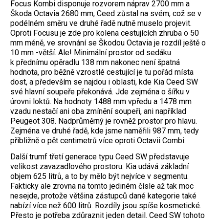
Focus Kombi disponuje rozvorem náprav 2700 mm a
Škoda Octavia 2680 mm, Ceed zůstal na svém, což se v
podélném směru ve druhé řadě nutně muselo projevit.
Oproti Focusu je zde pro kolena cestujících zhruba o 50
mm méně, ve srovnání se Škodou Octavia je rozdíl ještě o
10 mm -větší. Ale! Minimální prostor od sedáku
k přednímu opěradlu 138 mm nakonec není špatná
hodnota, pro běžně vzrostlé cestující je tu pořád místa
dost, a především se najdou i oblasti, kde Kia Ceed SW
své hlavní soupeře překonává. Jde zejména o šířku v
úrovni loktů. Na hodnoty 1488 mm vpředu a 1478 mm
vzadu nestačí ani oba zmínění soupeři, ani například
Peugeot 308. Nadprůměrný je rovněž prostor pro hlavu.
Zejména ve druhé řadě, kde jsme naměřili 987 mm, tedy
přibližně o pět centimetrů více oproti Octavii Combi.
Další trumf třetí generace typu Ceed SW představuje
velikost zavazadlového prostoru. Kia udává základní
objem 625 litrů, a to by mělo být nejvíce v segmentu.
Fakticky ale zrovna na tomto jediném čísle až tak moc
nesejde, protože většina zástupců dané kategorie také
nabízí více než 600 litrů. Rozdíly jsou spíše kosmetické.
Přesto je potřeba zdůraznit jeden detail. Ceed SW tohoto