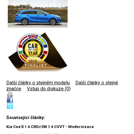
Další články o stejném modelu
|
Další články o stejné
značce
|
Vstup do diskuze (0)
Související články:
Kia Cee’d 1.6 CRDi/SW 1.6 CVVT - Modernizace