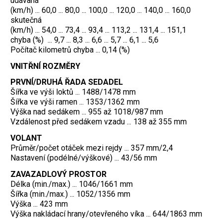
udávaná
(km/h) ... 60,0 ... 80,0 ... 100,0 ... 120,0 ... 140,0 ... 160,0
skutečná
(km/h) ... 54,0 ... 73,4 ... 93,4 ... 113,2 ... 131,4 ... 151,1
chyba (%) ... 9,7 ... 8,3 ... 6,6 ... 5,7 ... 6,1 ... 5,6
Počítač kilometrů chyba ... 0,14 (%)
VNITŘNÍ ROZMĚRY
PRVNÍ/DRUHÁ ŘADA SEDADEL
Šířka ve výši loktů ... 1488/1478 mm
Šířka ve výši ramen ... 1353/1362 mm
Výška nad sedákem ... 955 až 1018/987 mm
Vzdálenost před sedákem vzadu ... 138 až 355 mm
VOLANT
Průměr/počet otáček mezi rejdy ... 357 mm/2,4
Nastavení (podélné/výškové) ... 43/56 mm
ZAVAZADLOVÝ PROSTOR
Délka (min./max.) ... 1046/1661 mm
Šířka (min./max.) ... 1052/1356 mm
Výška ... 423 mm
Výška nakládací hrany/otevřeného víka ... 644/1863 mm