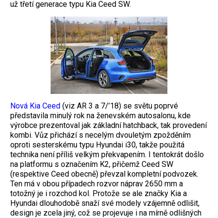
už třetí generace typu Kia Ceed SW.
Nová Kia Ceed
(viz AR 3 a 7/’18) se světu poprvé
představila minulý rok na ženevském autosalonu, kde
výrobce prezentoval jak základní hatchback, tak provedení
kombi. Vůz přichází s necelým dvouletým zpožděním
oproti sesterskému typu Hyundai i30, takže použitá
technika není příliš velkým překvapením. I tentokrát došlo
na platformu s označením K2, přičemž Ceed SW
(respektive Ceed obecně) převzal kompletní podvozek.
Ten má v obou případech rozvor náprav 2650 mm a
totožný je i rozchod kol. Protože se ale značky Kia a
Hyundai dlouhodobě snaží své modely vzájemně odlišit,
design je zcela jiný, což se projevuje i na mírně odlišných