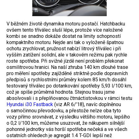
V běžném životě dynamika motoru postačí. Hatchbacku
ovšem tento tříválec sluší lépe, protože více naložené
kombi se snadno dokáže dostat na limity schopností
kompaktního motoru. Nejde ani tak o vyloženě špatnou
ochotu zrychlovat, pružnost nabízí litrový tříválec i při
vyšším zatížení solidní, ale v takovém režimu pak rychle
roste spotřeba. Při svižné jízdě není problém překonat
osmilitrovou hranici. Na naší zhruba 140 km dlouhé trase
pro měření spotřeby zajížděné striktně podle dopravních
předpisů s rychlostními průměry kolem 85 km/h dosáhl
testovaný tříválec po dotankování spotřeby 5,93 l/100 km,
což je spíše průměrná hodnota. Stejnou trasu jsme
absolvovali i s přeplňovanou čtrnáctistovkou v rámci testu
Hyundai i30 Fastback
(viz AR 6/’18), navíc doplněnou
o samočinnou převodovku, a přestože nelze oba tyto
vozy přímo srovnávat, z výsledku většího motoru, lepšího
o 0,2 l/100 km, můžeme usuzovat, že nákupem silnější
pohonné jednotky vás horší spotřeba nečeká a ve všech
ostatních ohledech je agregát 1.4 T-GDI lepší než