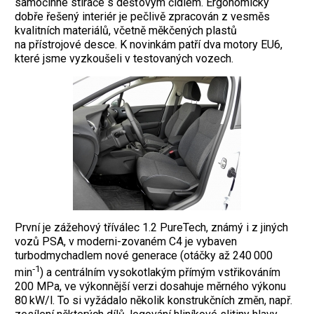
samočinné stírače s dešťovým čidlem. Ergonomicky
dobře řešený interiér je pečlivě zpracován z vesměs
kvalitních materiálů, včetně měkčených plastů
na přístrojové desce. K novinkám patří dva motory EU6,
které jsme vyzkoušeli v testovaných vozech.
První je zážehový tříválec 1.2 PureTech, známý i z jiných
vozů PSA, v moderni-zovaném C4 je vybaven
turbodmychadlem nové generace (otáčky až 240 000
‑1
min
) a centrálním vysokotlakým přímým vstřikováním
200 MPa, ve výkonnější verzi dosahuje měrného výkonu
80 kW/l. To si vyžádalo několik konstrukčních změn, např.