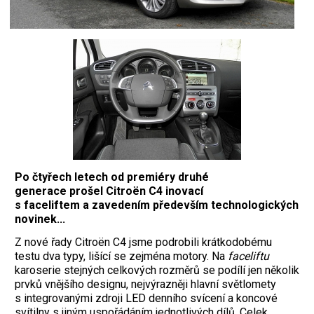
Po čtyřech letech od premiéry druhé
generace prošel Citroën C4 inovací
s faceliftem a zavedením především technologických
novinek...
Z nové řady Citroën C4 jsme podrobili krátkodobému
testu dva typy, lišící se zejména motory. Na
faceliftu
karoserie stejných celkových rozměrů se podílí jen několik
prvků vnějšího designu, nejvýrazněji hlavní světlomety
s integrovanými zdroji LED denního svícení a koncové
svítilny s jiným uspořádáním jednotlivých dílů. Celek