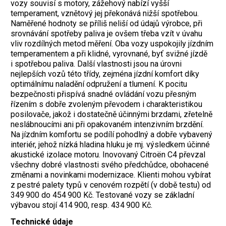
vozy souvisí s motory, zážehový nabízí vyšší
temperament, vznětový jej překonává nižší spotřebou.
Naměřené hodnoty se příliš neliší od údajů výrobce, při
srovnávání spotřeby paliva je ovšem třeba vzít v úvahu
vliv rozdílných metod měření. Oba vozy uspokojily jízdním
temperamentem a při klidné, vyrovnané, byť svižné jízdě
i spotřebou paliva. Další vlastnosti jsou na úrovni
nejlepších vozů této třídy, zejména jízdní komfort díky
optimálnímu naladění odpružení a tlumení. K pocitu
bezpečnosti přispívá snadné ovládání vozu přesným
řízením s dobře zvoleným převodem i charakteristikou
posilovače, jakož i dostatečně účinnými brzdami, zřetelně
neslábnoucími ani při opakovaném intenzivním brzdění.
Na jízdním komfortu se podílí pohodlný a dobře vybavený
interiér, jehož nízká hladina hluku je mj. výsledkem účinné
akustické izolace motoru. Inovovaný Citroën C4 převzal
všechny dobré vlastnosti svého předchůdce, obohacené
změnami a novinkami modernizace. Klienti mohou vybírat
z pestré palety typů v cenovém rozpětí (v době testu) od
349 900 do 454 900 Kč. Testované vozy se základní
výbavou stojí 414 900, resp. 434 900 Kč.
Technické údaje