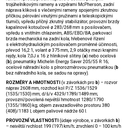
trojúhelníkovými rameny a vzpěrami McPherson, zadní
náprava kliková s vlečenými rameny spojenými zkrutnou
příčkou; pérování vinutými pružinami a teleskopickými
tlumiči, vpředu příčný zkrutný stabilizátor; provozní brzdy
kapalinové kotoučové ø 283/268 mm s posilovačem,
vpředu s vnitřním chlazením, ABS/EBD/BA; parkovací
brzda mechanická na zadní kola; hřebenové řízení
s elektrohydraulickým posilovačem proměnné účinnosti,
převod 16,2:1, volant ø 375 mm, 2,9 otáčky mezi krajními
rejdy; kola 7,0J x 16 z hliníkové slitiny (
a
) nebo ocelová
(
b
); pneumatiky Michelin Energy Saver 205/55 R 16;
ocelové náhradní kolo s plnorozměrovou pneumatikou (
b
bez náhradního kola, se sadou na opravy).
ROZMĚRY A HMOTNOSTI
(v závorkách pro
b
) – rozvor
náprav 2608 mm, rozchod kol P/Z 1536/1529
(1535/1530) mm; d/š/v 4329/1789/1489 mm;
provozní/povolená největší hmotnost 1280/1790
(1355/1860) kg; objem zavazadlového prostoru 380
(408)/1183 l; objem palivové nádrže 60 l.
PROVOZNÍ VLASTNOSTI
(údaje výrobce, v závorkách
b
)
– největší rychlost 199 (197) km/h; zrychlení 0 – 100 km/h