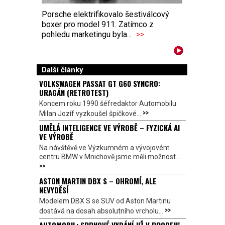
Porsche elektrifikovalo šestiválcový
boxer pro model 911. Zatímco z
pohledu marketingu byla...
>>
Další články
VOLKSWAGEN PASSAT GT G60 SYNCRO:
URAGÁN (RETROTEST)
Koncem roku 1990 šéfredaktor Automobilu
>>
Milan Jozíf vyzkoušel špičkové...
UMĚLÁ INTELIGENCE VE VÝROBĚ – FYZICKÁ AI
VE VÝROBĚ
Na návštěvě ve Výzkumném a vývojovém
centru BMW v Mnichově jsme měli možnost...
>>
ASTON MARTIN DBX S – OHROMÍ, ALE
NEVYDĚSÍ
Modelem DBX S se SUV od Aston Martinu
>>
dostává na dosah absolutního vrcholu...