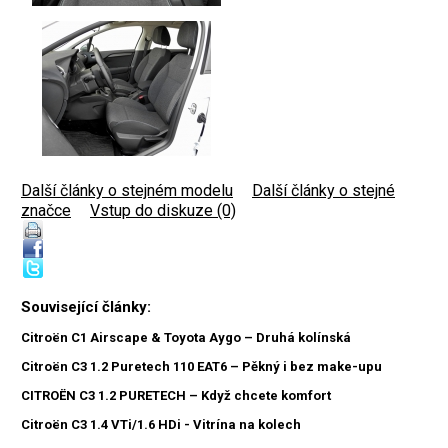
Další články o stejném modelu
|
Další články o stejné
značce
|
Vstup do diskuze (0)
Související články:
Citroën C1 Airscape & Toyota Aygo – Druhá kolínská
Citroën C3 1.2 Puretech 110 EAT6 – Pěkný i bez make-upu
CITROËN C3 1.2 PURETECH – Když chcete komfort
Citroën C3 1.4 VTi/1.6 HDi - Vitrína na kolech