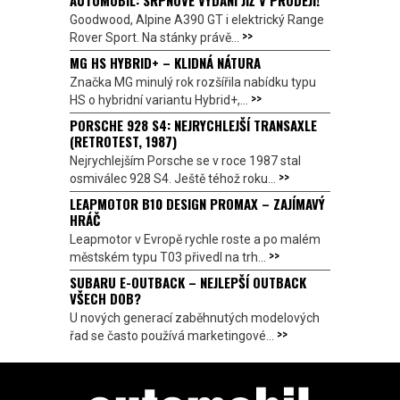
AUTOMOBIL: SRPNOVÉ VYDÁNÍ JIŽ V PRODEJI!
Goodwood, Alpine A390 GT i elektrický Range
>>
Rover Sport. Na stánky právě...
MG HS HYBRID+ – KLIDNÁ NÁTURA
Značka MG minulý rok rozšířila nabídku typu
>>
HS o hybridní variantu Hybrid+,...
PORSCHE 928 S4: NEJRYCHLEJŠÍ TRANSAXLE
(RETROTEST, 1987)
Nejrychlejším Porsche se v roce 1987 stal
>>
osmiválec 928 S4. Ještě téhož roku...
LEAPMOTOR B10 DESIGN PROMAX – ZAJÍMAVÝ
HRÁČ
Leapmotor v Evropě rychle roste a po malém
>>
městském typu T03 přivedl na trh...
SUBARU E-OUTBACK – NEJLEPŠÍ OUTBACK
VŠECH DOB?
U nových generací zaběhnutých modelových
>>
řad se často používá marketingové...