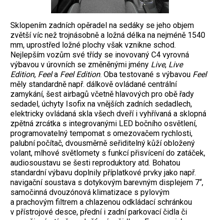
Sklopením zadních opěradel na sedáky se jeho objem
zvětší víc než trojnásobně a ložná délka na nejméně 1540
mm, uprostřed ložné plochy však vznikne schod.
Nejlepším vozům své třídy se inovovaný C4 vyrovná
výbavou v úrovních se změněnými jmény
Live
,
Live
Edition
,
Feel
a
Feel Edition
. Oba testované s výbavou
Feel
měly standardně např. dálkově ovládané centrální
zamykání, šest airbagů včetně hlavových pro obě řady
sedadel, úchyty Isofix na vnějších zadních sedadlech,
elektricky ovládaná skla všech dveří i vyhřívaná a sklopná
zpětná zrcátka s integrovanými LED bočního osvětlení,
programovatelný tempomat s omezovačem rychlosti,
palubní počítač, dvousměrně seřiditelný kůží obložený
volant, mlhové světlomety s funkcí přisvícení do zatáček,
audiosoustavu se šesti reproduktory atd. Bohatou
standardní výbavu doplnily příplatkové prvky jako např.
navigační soustava s dotykovým barevným displejem 7“,
samočinná dvouzónová klimatizace s pylovým
a prachovým filtrem a chlazenou odkládací schránkou
v přístrojové desce, přední i zadní parkovací čidla či