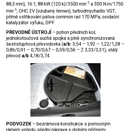
‑1
88,3 mm), 16:1; 88 kW (120 k)/3500 min
a 300 N.m/1750
‑1
min
; OHC 2V (ozubený řemen); turbodmychadlo VGT;
přímé vstřikování paliva common rail 170 MPa; oxidační
katalyzátor výfuku, DPF.
PŘEVODNÉ ÚSTROJÍ
– pohon předních kol;
jednokotoučová suchá spojka a plně synchronizovaná
šestistupňová převodovka (
a/b:
3,54 – 1,92 – 1,22/1,28 –
0,86/0,91 – 0,70/0,67 – 0,59/0,56 – Z 3,33/3,31), stálý
převod
a/b
4,18/3,74.
PODVOZEK
– bezrámová konstrukce s pomocným
rámem vpředu; přední náprava s dolními příčnými