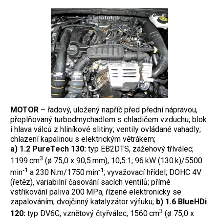
MOTOR
–
řadový, uložený napříč před přední nápravou,
přeplňovaný turbodmychadlem s chladičem vzduchu; blok
i hlava válců z hliníkové slitiny; ventily ovládané vahadly;
chlazení kapalinou s elektrickým větrákem;
a) 1.2 PureTech 130:
typ EB2DTS, zážehový tříválec;
3
1199 cm
(ø 75,0 x 90,5 mm), 10,5:1; 96 kW (130 k)/5500
‑1
‑1
min
a 230 N.m/1750 min
; vyvažovací hřídel; DOHC 4V
(řetěz), variabilní časování sacích ventilů; přímé
vstřikování paliva 200 MPa, řízené elektronicky se
zapalováním; dvojčinný katalyzátor výfuku;
b) 1.6 BlueHDi
3
120:
typ DV6C, vznětový čtyřválec; 1560 cm
(ø 75,0 x