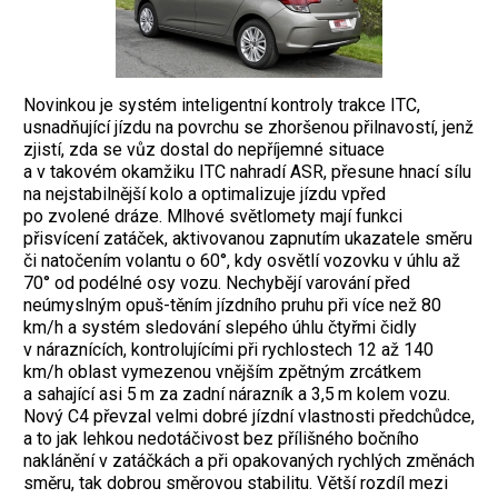
Novinkou je systém inteligentní kontroly trakce ITC,
usnadňující jízdu na povrchu se zhoršenou přilnavostí, jenž
zjistí, zda se vůz dostal do nepříjemné situace
a v takovém okamžiku ITC nahradí ASR, přesune hnací sílu
na nejstabilnější kolo a optimalizuje jízdu vpřed
po zvolené dráze. Mlhové světlomety mají funkci
přisvícení zatáček, aktivovanou zapnutím ukazatele směru
či natočením volantu o 60°, kdy osvětlí vozovku v úhlu až
70° od podélné osy vozu. Nechybějí varování před
neúmyslným opuš-těním jízdního pruhu při více než 80
km/h a systém sledování slepého úhlu čtyřmi čidly
v náraznících, kontrolujícími při rychlostech 12 až 140
km/h oblast vymezenou vnějším zpětným zrcátkem
a sahající asi 5 m za zadní nárazník a 3,5 m kolem vozu.
Nový C4 převzal velmi dobré jízdní vlastnosti předchůdce,
a to jak lehkou nedotáčivost bez přílišného bočního
naklánění v zatáčkách a při opakovaných rychlých změnách
směru, tak dobrou směrovou stabilitu. Větší rozdíl mezi