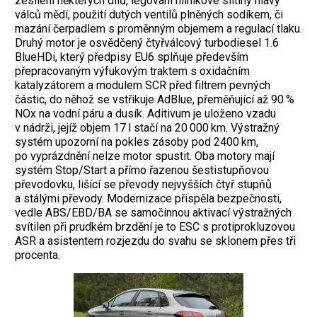
zesílení některých dílů, legování hliníkové slitiny hlavy
válců mědí, použití dutých ventilů plněných sodíkem, či
mazání čerpadlem s proměnným objemem a regulací tlaku.
Druhý motor je osvědčený čtyřválcový turbodiesel 1.6
BlueHDi, který předpisy EU6 splňuje především
přepracovaným výfukovým traktem s oxidačním
katalyzátorem a modulem SCR před filtrem pevných
částic, do něhož se vstřikuje AdBlue, přeměňující až 90 %
NOx na vodní páru a dusík. Aditivum je uloženo vzadu
v nádrži, jejíž objem 17 l stačí na 20 000 km. Výstražný
systém upozorní na pokles zásoby pod 2400 km,
po vyprázdnění nelze motor spustit. Oba motory mají
systém Stop/Start a přímo řazenou šestistupňovou
převodovku, lišící se převody nejvyšších čtyř stupňů
a stálými převody. Modernizace přispěla bezpečnosti,
vedle ABS/EBD/BA se samočinnou aktivací výstražných
svítilen při prudkém brzdění je to ESC s protiprokluzovou
ASR a asistentem rozjezdu do svahu se sklonem přes tři
procenta.