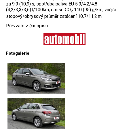
za 9,9 (10,9) s; spotřeba paliva EU 5,9/4,2/4,8
(4,2/3,3/3,6) l/100km; emise CO
110 (95) g/km; vnější
2
stopový/obrysový průměr zatáčení 10,7/11,2 m.
Převzato z časopisu
Fotogalerie