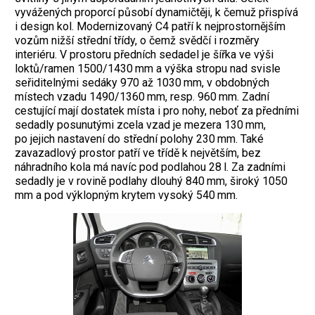
vyvážených proporcí působí dynamičtěji, k čemuž přispívá
i design kol. Modernizovaný C4 patří k nejprostornějším
vozům nižší střední třídy, o čemž svědčí i rozměry
interiéru. V prostoru předních sedadel je šířka ve výši
loktů/ramen 1500/1430 mm a výška stropu nad svisle
seřiditelnými sedáky 970 až 1030 mm, v obdobných
místech vzadu 1490/1360 mm, resp. 960 mm. Zadní
cestující mají dostatek místa i pro nohy, neboť za předními
sedadly posunutými zcela vzad je mezera 130 mm,
po jejich nastavení do střední polohy 230 mm. Také
zavazadlový prostor patří ve třídě k největším, bez
náhradního kola má navíc pod podlahou 28 l. Za zadními
sedadly je v rovině podlahy dlouhý 840 mm, široký 1050
mm a pod výklopným krytem vysoký 540 mm.