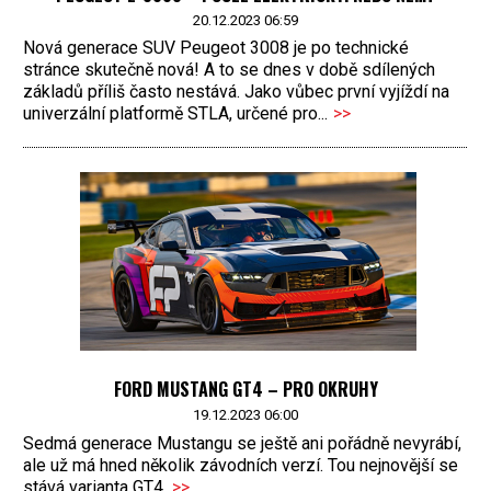
20.12.2023 06:59
Nová generace SUV Peugeot 3008 je po technické
stránce skutečně nová! A to se dnes v době sdílených
základů příliš často nestává. Jako vůbec první vyjíždí na
univerzální platformě STLA, určené pro...
>>
FORD MUSTANG GT4 – PRO OKRUHY
19.12.2023 06:00
Sedmá generace Mustangu se ještě ani pořádně nevyrábí,
ale už má hned několik závodních verzí. Tou nejnovější se
stává varianta GT4.
>>