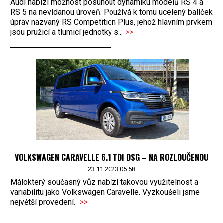
Audi nabízí možnost posunout dynamiku modelů RS 4 a
RS 5 na nevídanou úroveň. Používá k tomu ucelený balíček
úprav nazvaný RS Competition Plus, jehož hlavním prvkem
jsou pružicí a tlumicí jednotky s...
>>
VOLKSWAGEN CARAVELLE 6.1 TDI DSG – NA ROZLOUČENOU
23.11.2023 05:58
Málokterý současný vůz nabízí takovou využitelnost a
variabilitu jako Volkswagen Caravelle. Vyzkoušeli jsme
největší provedení.
>>