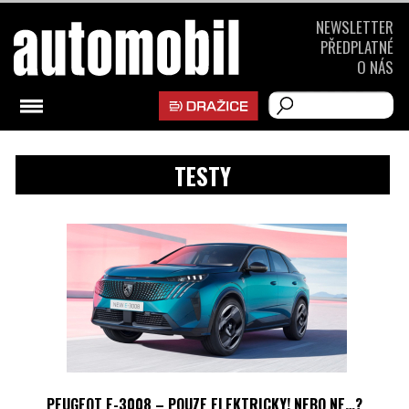
NEWSLETTER
PŘEDPLATNÉ
O NÁS
TESTY
PEUGEOT E-3008 – POUZE ELEKTRICKY! NEBO NE…?