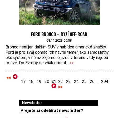
FORD BRONCO – RYZÍ OFF-ROAD
08.11.2023 06:58
Bronco není jen dalším SUV v nabídce americké značky.
Ford je pro svůj domácí trh navrhl téměř jako samostatný
ekosystém, v němž zájemci o jízdu v terénu vždy najdou
to své. Do Evropy se však dostal...
>>
17
18
19
20
21
22
23
24
25
26
...
294
Newsletter
Přejete si odebírat newsletter?