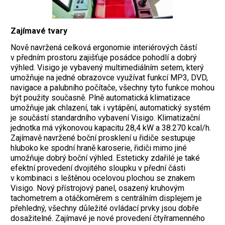
Zajímavé tvary
Nově navržená celková ergonomie interiérových částí
v předním prostoru zajišťuje posádce pohodlí a dobrý
výhled. Visigo je vybavený multimediálním setem, který
umožňuje na jedné obrazovce využívat funkcí MP3, DVD,
navigace a palubního počítače, všechny tyto funkce mohou
být použity současně. Plně automatická klimatizace
umožňuje jak chlazení, tak i vytápění, automatický systém
je součástí standardního vybavení Visigo. Klimatizační
jednotka má výkonovou kapacitu 28,4 kW a 38.270 kcal/h.
Zajímavě navržené boční prosklení u řidiče sestupuje
hluboko ke spodní hraně karoserie, řidiči mimo jiné
umožňuje dobrý boční výhled. Esteticky zdařilé je také
efektní provedení dvojitého sloupku v přední části
v kombinaci s leštěnou ocelovou plochou se znakem
Visigo. Nový přístrojový panel, osazený kruhovým
tachometrem a otáčkoměrem s centrálním displejem je
přehledný, všechny důležité ovládací prvky jsou dobře
dosažitelné. Zajímavé je nové provedení čtyřramenného