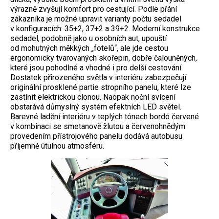
výrazně zvyšují komfort pro cestující. Podle přání
zákazníka je možné upravit varianty počtu sedadel
v konfiguracích: 35+2, 37+2 a 39+2. Moderní konstrukce
sedadel, podobně jako u osobních aut, upouští
od mohutných měkkých „fotelů“, ale jde cestou
ergonomicky tvarovaných skořepin, dobře čalouněných,
které jsou pohodlné a vhodné i pro delší cestování.
Dostatek přirozeného světla v interiéru zabezpečují
originální prosklené partie stropního panelu, které lze
zastínit elektrickou clonou. Naopak noční svícení
obstarává důmyslný systém efektních LED světel.
Barevné ladění interiéru v teplých tónech bordó červené
v kombinaci se smetanově žlutou a červenohnědým
provedením přístrojového panelu dodává autobusu
příjemně útulnou atmosféru.