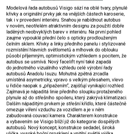
Modelová řada autobusů Visigo sází na oblé tvary, plynulé
křivky a originální prvky jak na vnějších částech karoserie,
tak i v provedení interiéru. Snahou je nabídnout autobus
v novém, neotřelém atraktivním designu za použití dobře
laděných neobvyklých barev v interiéru. Na první pohled
zaujme vypouklé přední čelo s opticky prodlouženým
čelním sklem. Křivky a linky předního panelu i stylizované
rozmístění hlavních světlometů a mlhovek do oblouku
působí příjemným, optimistickým vzhledem s pocitem, že
autobus se usmívá. Nový facelift nyní také zapadá
do jednotného vizuálního vzhledu celé výrobní řady
autobusů Anadolu Isuzu. Mohutná zpětná zrcadla
umístěná asymetricky, vpravo s velkým přesahem, vlevo
u řidiče naopak s „připažením“, zajišťují vynikající rozhled.
Zajímavá je nápaditá linie předního sloupku protaženého
plynule až do střešního spoileru, který zakrývá klimatizaci.
Dalším nápaditým prvkem je střešní křídlo, které částečně
omezuje víření vzduchu za vozidlem a je v něm
zabudovaná couvací kamera. Charakterem konstrukce
a vybavením se Visigo blíží již do kategorie dospělých
autobusů. Nový koncept, konstrukce sedadel, široká
ulička, vysoké boční prosklení a vnitřní světlá výška