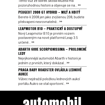
Tento vůz ze sbírek Škoda Muzea má
>>
pozoruhodnou historii a objevuje se na...
PEUGEOT 2008 GT HYBRID – MILÝ A HBITÝ
Berete-li 2008 jen jako zvýšenou 208, budete
>>
překvapeni nesrovnatelně...
LEAPMOTOR B10 – PRAKTICKÝ A DOSTUPNÝ
Nový Leapmotor B10 je prvním vozem
postaveným na nové platformě Leap 3.5
>>
určené...
ABARTH 600E SCORPIONISSIMA – PROLOMENÉ
LEDY
Nejvýkonnější automobil Abarth v historii je
>>
jedním z prvních, který dokázal...
PRAGA BABY ROADSTER OVLÁDLA LEDNOVÉ
AUKCE
Vůbec nejdražší položkou lednových aukcí
>>
portálu Aukro se stal sportovní...