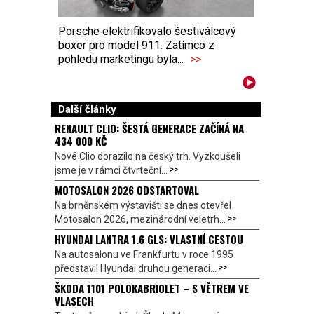
Porsche elektrifikovalo šestiválcový
boxer pro model 911. Zatímco z
pohledu marketingu byla...
>>
Další články
RENAULT CLIO: ŠESTÁ GENERACE ZAČÍNÁ NA
434 000 KČ
Nové Clio dorazilo na český trh. Vyzkoušeli
>>
jsme je v rámci čtvrteční...
MOTOSALON 2026 ODSTARTOVAL
Na brněnském výstavišti se dnes otevřel
>>
Motosalon 2026, mezinárodní veletrh...
HYUNDAI LANTRA 1.6 GLS: VLASTNÍ CESTOU
Na autosalonu ve Frankfurtu v roce 1995
>>
představil Hyundai druhou generaci...
ŠKODA 1101 POLOKABRIOLET – S VĚTREM VE
VLASECH