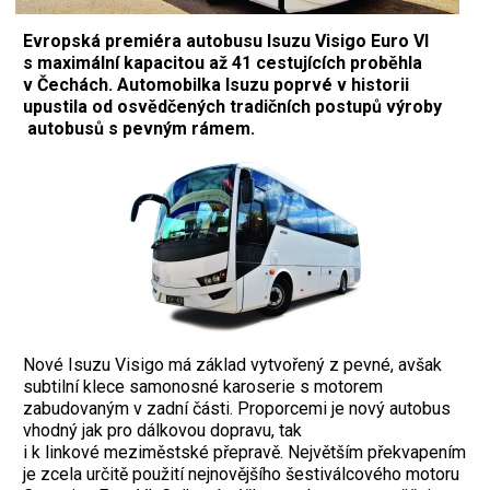
Evropská premiéra autobusu Isuzu Visigo Euro VI
s maximální kapacitou až 41 cestujících proběhla
v Čechách. Automobilka Isuzu poprvé v historii
upustila od osvědčených tradičních postupů výroby
autobusů s pevným rámem.
Nové Isuzu Visigo má základ vytvořený z pevné, avšak
subtilní klece samonosné karoserie s motorem
zabudovaným v zadní části. Proporcemi je nový autobus
vhodný jak pro dálkovou dopravu, tak
i k linkové meziměstské přepravě. Největším překvapením
je zcela určitě použití nejnovějšího šestiválcového motoru