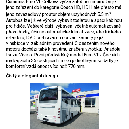
Cummins Euro VI. Celková výška autobusu neumožňuje
jeho zařazení do kategorie Coach HD, HDH, ale přesto má
3
jeho zavazadlový prostor objem úctyhodných 5,5 m
.
Autobus lze již ve výrobě vybavit toaletou a spací kabinou
pro řidiče. Veškeré další vybavení včetně automatizované
převodovky, účinné automatické klimatizace, elektrického
retardéru, DVD přehrávače i couvací kamery je již
v nabídce v základním provedení. S osazením nového
motoru dochází také k novému značení výrobku: Anadolu
Isuzu-Visigo. První předváděný model Euro VI v Čechách
má kapacitu 35 cestujících, mezi jednotlivými sedadly je
komfortní vzdálenost více než 770 mm.
Čistý a elegantní design