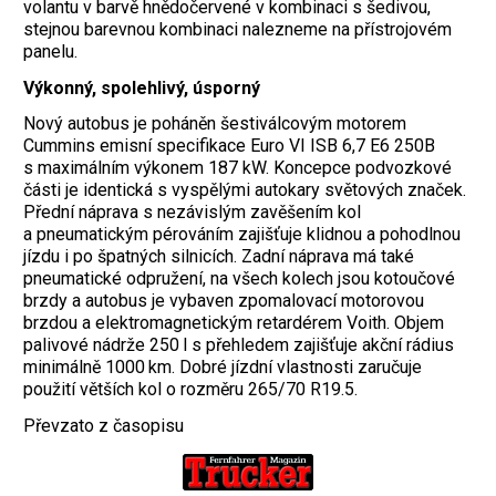
volantu v barvě hnědočervené v kombinaci s šedivou,
stejnou barevnou kombinaci nalezneme na přístrojovém
panelu.
Výkonný, spolehlivý, úsporný
Nový autobus je poháněn šestiválcovým motorem
Cummins emisní specifikace Euro VI ISB 6,7 E6 250B
s maximálním výkonem 187 kW. Koncepce podvozkové
části je identická s vyspělými autokary světových značek.
Přední náprava s nezávislým zavěšením kol
a pneumatickým pérováním zajišťuje klidnou a pohodlnou
jízdu i po špatných silnicích. Zadní náprava má také
pneumatické odpružení, na všech kolech jsou kotoučové
brzdy a autobus je vybaven zpomalovací motorovou
brzdou a elektromagnetickým retardérem Voith. Objem
palivové nádrže 250 l s přehledem zajišťuje akční rádius
minimálně 1000 km. Dobré jízdní vlastnosti zaručuje
použití větších kol o rozměru 265/70 R19.5.
Převzato z časopisu