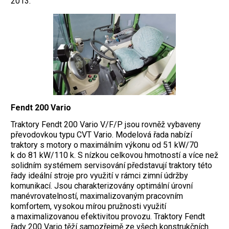
2013.
Fendt 200 Vario
Traktory Fendt 200 Vario V/F/P jsou rovněž vybaveny
převodovkou typu CVT Vario. Modelová řada nabízí
traktory s motory o maximálním výkonu od 51 kW/70
k do 81 kW/110 k. S nízkou celkovou hmotností a více než
solidním systémem servisování představují traktory této
řady ideální stroje pro využití v rámci zimní údržby
komunikací. Jsou charakterizovány optimální úrovní
manévrovatelností, maximalizovaným pracovním
komfortem, vysokou mírou pružnosti využití
a maximalizovanou efektivitou provozu. Traktory Fendt
řady 200 Vario těží samozřejmě ze všech konstrukčních