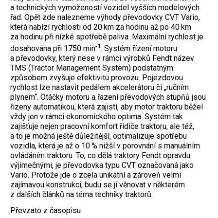
a technických vymožeností vozidel vyšších modelových
řad. Opět zde nalezneme výhody převodovky CVT Vario,
která nabízí rychlosti od 20 km za hodinu až po 40 km
za hodinu při nízké spotřebě paliva. Maximální rychlost je
-1
dosahována při 1750 min
. Systém řízení motoru
a převodovky, který nese v rámci výrobků Fendt název
TMS (Tractor Management System) podstatným
způsobem zvyšuje efektivitu provozu. Pojezdovou
rychlost lze nastavit pedálem akcelerátoru či „ručním
plynem“. Otáčky motoru a řazení převodových stupňů jsou
řízeny automatikou, která zajistí, aby motor traktoru běžel
vždy jen v rámci ekonomického optima. Systém tak
zajišťuje nejen pracovní komfort řidiče traktoru, ale též,
a to je možná ještě důležitější, optimalizuje spotřebu
vozidla, která je až o 10 % nižší v porovnání s manuálním
ovládáním traktoru. To, co dělá traktory Fendt opravdu
výjimečnými, je převodovka typu CVT označovaná jako
Vario. Protože jde o zcela unikátní a zároveň velmi
zajímavou konstrukci, budu se jí věnovat v některém
z dalších článků na téma techniky traktorů.
Převzato z časopisu