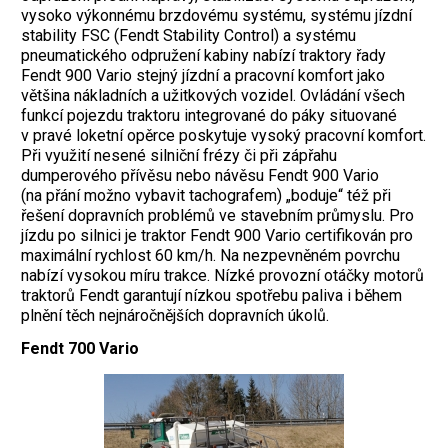
vysoko výkonnému brzdovému systému, systému jízdní
stability FSC (Fendt Stability Control) a systému
pneumatického odpružení kabiny nabízí traktory řady
Fendt 900 Vario stejný jízdní a pracovní komfort jako
většina nákladních a užitkových vozidel. Ovládání všech
funkcí pojezdu traktoru integrované do páky situované
v pravé loketní opěrce poskytuje vysoký pracovní komfort.
Při využití nesené silniční frézy či při zápřahu
dumperového přívěsu nebo návěsu Fendt 900 Vario
(na přání možno vybavit tachografem) „boduje“ též při
řešení dopravních problémů ve stavebním průmyslu. Pro
jízdu po silnici je traktor Fendt 900 Vario certifikován pro
maximální rychlost 60 km/h. Na nezpevněném povrchu
nabízí vysokou míru trakce. Nízké provozní otáčky motorů
traktorů Fendt garantují nízkou spotřebu paliva i během
plnění těch nejnáročnějších dopravních úkolů.
Fendt 700 Vario