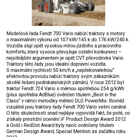
Modelová řada Fendt 700 Vario nabízí traktory s motory
o maximálním výkonu od 107 kW/145 k do 176 kW/240 k.
Vozidla slují opět vysokou mírou jízdního a pracovního
komfortu, který vysoce převyšuje ostatní konkurenci –
nejsilnějším argumentem je opět CVT převodovka Vario.
Traktory této řady jsou ideální dopravní vozidla.
S maximální rychlostí 50 km/h a „nepřekonatelnou“
efektivitou provozu nabízí traktory svým zákazníkům
skvělé řešení podnikatelských záměrů. V roce 2012 byl
traktor Fendt 724 Vario s měrnou spotřebou 254 g/kWh
(plus spotřeba AdBlue) ověnčen titulem „Best in the
Class“ v rámci metodiky měření DLG PowerMix. Rovněž
vizuálně jsou traktory řady Fendt 700 Vario velmi ceněné.
O této skutečnosti snad nejlépe vypovídá fakt, že poté, co
získaly prestižní ocenění iF Product Design Award 2012
a Gold i RedDot Award byly navíc ověnčeny titulem
German Design Award, Special Mention ze začátku roku