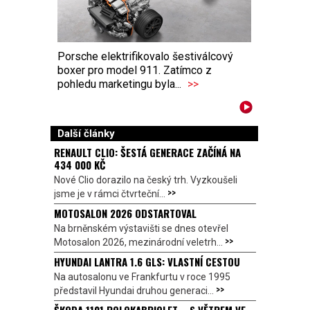
Porsche elektrifikovalo šestiválcový
boxer pro model 911. Zatímco z
pohledu marketingu byla...
>>
Další články
RENAULT CLIO: ŠESTÁ GENERACE ZAČÍNÁ NA
434 000 KČ
Nové Clio dorazilo na český trh. Vyzkoušeli
>>
jsme je v rámci čtvrteční...
MOTOSALON 2026 ODSTARTOVAL
Na brněnském výstavišti se dnes otevřel
>>
Motosalon 2026, mezinárodní veletrh...
HYUNDAI LANTRA 1.6 GLS: VLASTNÍ CESTOU
Na autosalonu ve Frankfurtu v roce 1995
>>
představil Hyundai druhou generaci...
ŠKODA 1101 POLOKABRIOLET – S VĚTREM VE