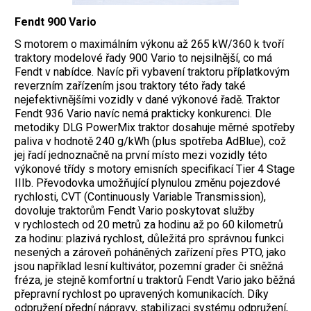
Fendt 900 Vario
S motorem o maximálním výkonu až 265 kW/360 k tvoří
traktory modelové řady 900 Vario to nejsilnější, co má
Fendt v nabídce. Navíc při vybavení traktoru příplatkovým
reverzním zařízením jsou traktory této řady také
nejefektivnějšími vozidly v dané výkonové řadě. Traktor
Fendt 936 Vario navíc nemá prakticky konkurenci. Dle
metodiky DLG PowerMix traktor dosahuje měrné spotřeby
paliva v hodnotě 240 g/kWh (plus spotřeba AdBlue), což
jej řadí jednoznačně na první místo mezi vozidly této
výkonové třídy s motory emisních specifikací Tier 4 Stage
IIIb. Převodovka umožňující plynulou změnu pojezdové
rychlosti, CVT (Continuously Variable Transmission),
dovoluje traktorům Fendt Vario poskytovat služby
v rychlostech od 20 metrů za hodinu až po 60 kilometrů
za hodinu: plazivá rychlost, důležitá pro správnou funkci
nesených a zároveň poháněných zařízení přes PTO, jako
jsou například lesní kultivátor, pozemní grader či sněžná
fréza, je stejně komfortní u traktorů Fendt Vario jako běžná
přepravní rychlost po upravených komunikacích. Díky
odpružení přední nápravy, stabilizaci systému odpružení,