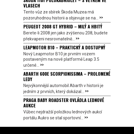
VLASECH
Tento vůz ze sbírek Škoda Muzea má
>>
pozoruhodnou historii a objevuje se na...
PEUGEOT 2008 GT HYBRID – MILÝ A HBITÝ
Berete-li 2008 jen jako zvýšenou 208, budete
>>
překvapeni nesrovnatelně...
LEAPMOTOR B10 – PRAKTICKÝ A DOSTUPNÝ
Nový Leapmotor B10 je prvním vozem
postaveným na nové platformě Leap 3.5
>>
určené...
ABARTH 600E SCORPIONISSIMA – PROLOMENÉ
LEDY
Nejvýkonnější automobil Abarth v historii je
>>
jedním z prvních, který dokázal...
PRAGA BABY ROADSTER OVLÁDLA LEDNOVÉ
AUKCE
Vůbec nejdražší položkou lednových aukcí
>>
portálu Aukro se stal sportovní...