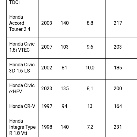
TDCi
Honda
Accord
2003
140
8,8
217
Tourer 2.4
Honda Civic
2007
103
9,6
203
1.8i VTEC
Honda Civic
2002
81
10,0
185
3D 1.6 LS
Honda Civic
2023
135
8,1
200
e:HEV
Honda CR-V
1997
94
13
164
Honda
Integra Type
1998
140
7,2
231
R 1.8 Vti