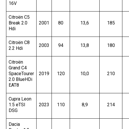
16V
Citroën C5
Break 2.0
2001
80
13,6
185
Hdi
Citroën C8
2003
94
13,8
180
2.2 Hdi
Citroën
Grand C4
SpaceTourer
2019
120
10,0
210
2.0 BlueHDi
EAT8
Cupra Leon
1.5 eTSI
2023
110
8,9
214
DSG
Dacia