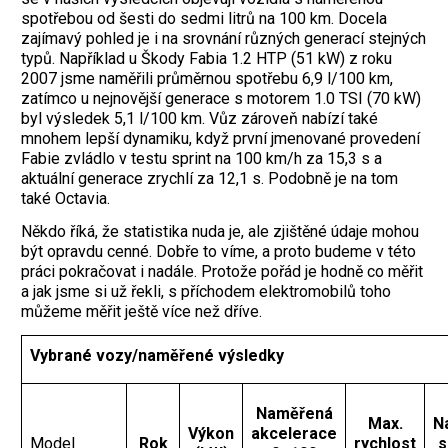
spotřebou od šesti do sedmi litrů na 100 km. Docela
zajímavý pohled je i na srovnání různých generací stejných
typů. Například u Škody Fabia 1.2 HTP (51 kW) z roku
2007 jsme naměřili průměrnou spotřebu 6,9 l/100 km,
zatímco u nejnovější generace s motorem 1.0 TSI (70 kW)
byl výsledek 5,1 l/100 km. Vůz zároveň nabízí také
mnohem lepší dynamiku, když první jmenované provedení
Fabie zvládlo v testu sprint na 100 km/h za 15,3 s a
aktuální generace zrychlí za 12,1 s. Podobně je na tom
také Octavia.
Někdo říká, že statistika nuda je, ale zjištěné údaje mohou
být opravdu cenné. Dobře to víme, a proto budeme v této
práci pokračovat i nadále. Protože pořád je hodně co měřit
a jak jsme si už řekli, s příchodem elektromobilů toho
můžeme měřit ještě více než dříve.
Vybrané vozy/naměřené výsledky
Naměřená
Max.
N
Výkon
akcelerace
Model
Rok
rychlost
s