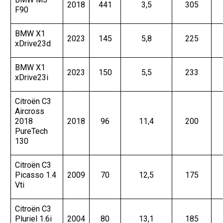
2018
441
3,5
305
F90
BMW X1
2023
145
5,8
225
xDrive23d
BMW X1
2023
150
5,5
233
xDrive23i
Citroën C3
Aircross
2018
2018
96
11,4
200
PureTech
130
Citroën C3
Picasso 1.4
2009
70
12,5
175
Vti
Citroën C3
Pluriel 1.6i
2004
80
13,1
185