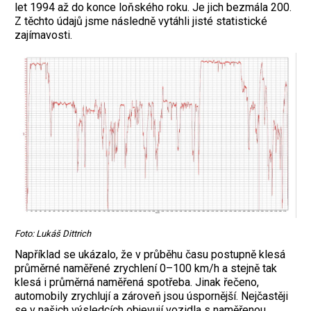
let 1994 až do konce loňského roku. Je jich bezmála 200.
Z těchto údajů jsme následně vytáhli jisté statistické
zajímavosti.
Foto: Lukáš Dittrich
Například se ukázalo, že v průběhu času postupně klesá
průměrné naměřené zrychlení 0–100 km/h a stejně tak
klesá i průměrná naměřená spotřeba. Jinak řečeno,
automobily zrychlují a zároveň jsou úspornější. Nejčastěji
se v našich výsledcích objevují vozidla s naměřenou