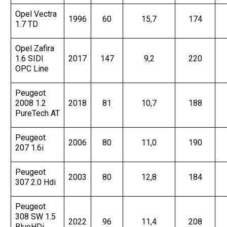
Opel Vectra
1996
60
15,7
174
1.7 TD
Opel Zafira
1.6 SIDI
2017
147
9,2
220
OPC Line
Peugeot
2008 1.2
2018
81
10,7
188
PureTech AT
Peugeot
2006
80
11,0
190
207 1.6i
Peugeot
2003
80
12,8
184
307 2.0 Hdi
Peugeot
308 SW 1.5
2022
96
11,4
208
BlueHDi