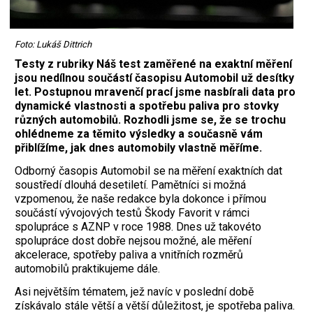
Foto: Lukáš Dittrich
Testy z rubriky Náš test zaměřené na exaktní měření
jsou nedílnou součástí časopisu Automobil už desítky
let. Postupnou mravenčí prací jsme nasbírali data pro
dynamické vlastnosti a spotřebu paliva pro stovky
různých automobilů. Rozhodli jsme se, že se trochu
ohlédneme za těmito výsledky a současně vám
přiblížíme, jak dnes automobily vlastně měříme.
Odborný časopis Automobil se na měření exaktních dat
soustředí dlouhá desetiletí. Pamětníci si možná
vzpomenou, že naše redakce byla dokonce i přímou
součástí vývojových testů Škody Favorit v rámci
spolupráce s AZNP v roce 1988. Dnes už takovéto
spolupráce dost dobře nejsou možné, ale měření
akcelerace, spotřeby paliva a vnitřních rozměrů
automobilů praktikujeme dále.
Asi největším tématem, jež navíc v poslední době
získávalo stále větší a větší důležitost, je spotřeba paliva.