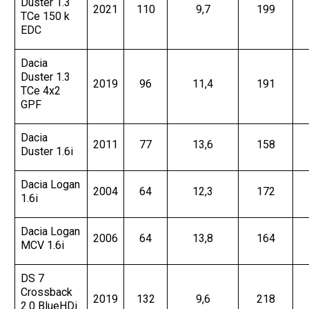
Duster 1.3
2021
110
9,7
199
TCe 150 k
EDC
Dacia
Duster 1.3
2019
96
11,4
191
TCe 4x2
GPF
Dacia
2011
77
13,6
158
Duster 1.6i
Dacia Logan
2004
64
12,3
172
1.6i
Dacia Logan
2006
64
13,8
164
MCV 1.6i
DS 7
Crossback
2019
132
9,6
218
2.0 BlueHDi