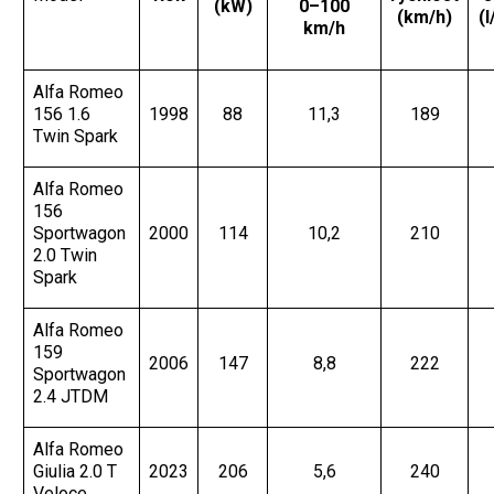
(kW)
0–100
(km/h)
(
km/h
Alfa Romeo
156 1.6
1998
88
11,3
189
Twin Spark
Alfa Romeo
156
Sportwagon
2000
114
10,2
210
2.0 Twin
Spark
Alfa Romeo
159
2006
147
8,8
222
Sportwagon
2.4 JTDM
Alfa Romeo
Giulia 2.0 T
2023
206
5,6
240
Veloce