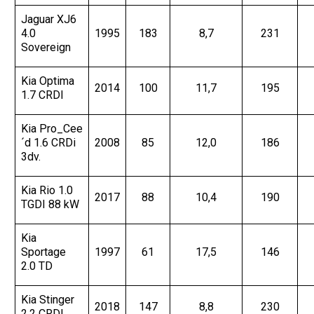
Jaguar XJ6
4.0
1995
183
8,7
231
Sovereign
Kia Optima
2014
100
11,7
195
1.7 CRDI
Kia Pro_Cee
´d 1.6 CRDi
2008
85
12,0
186
3dv.
Kia Rio 1.0
2017
88
10,4
190
TGDI 88 kW
Kia
Sportage
1997
61
17,5
146
2.0 TD
Kia Stinger
2018
147
8,8
230
2,2 CRDI