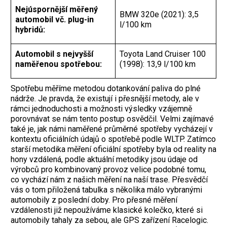
Nejúspornější měřený
BMW 320e (2021): 3,5
automobil vč. plug-in
l/100 km
hybridů:
Automobil s nejvyšší
Toyota Land Cruiser 100
naměřenou spotřebou:
(1998): 13,9 l/100 km
Spotřebu měříme metodou dotankování paliva do plné
nádrže. Je pravda, že existují i přesnější metody, ale v
rámci jednoduchosti a možnosti výsledky vzájemně
porovnávat se nám tento postup osvědčil. Velmi zajímavé
také je, jak námi naměřené průměrné spotřeby vycházejí v
kontextu oficiálních údajů o spotřebě podle WLTP. Zatímco
starší metodika měření oficiální spotřeby byla od reality na
hony vzdálená, podle aktuální metodiky jsou údaje od
výrobců pro kombinovaný provoz velice podobné tomu,
co vychází nám z našich měření na naší trase. Přesvědčí
vás o tom přiložená tabulka s několika málo vybranými
automobily z poslední doby. Pro přesné měření
vzdálenosti již nepoužíváme klasické kolečko, které si
automobily tahaly za sebou, ale GPS zařízení Racelogic.