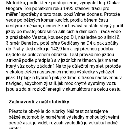
Metodiku, podle které postupujeme, vymyslel Ing. Otakar
Gregora. Ten počátkem roku 1995 stanovil trasu pro
měření spotřeby a tuto trasu používáme dodnes. Protože
vede po běžných komunikacích, prošla během času
určitými změnami, nicméně zachovává si stále stejný podíl
jízdy po městě, okresních silnicích a dálnicích. Trasa vede
z pražského Vestce, kousek po D1, následně po silnici č.
3 směr Benešov, poté přes Sedlčany na D4 a pak zpátky
do Prahy. Její délka je 142,9 km a její přesnou podobu
najdete na přiloženém obrázku. Test provádíme jízdou
striktně podle předpisů a v jízdních režimech, jež má ten
který vůz coby základní. Na to je důležité myslet, protože
v ekologických nastaveních mohou výsledky vycházet
jinak. U plug-in hybridů pak jezdíme s trasou nastavenou v
navigaci, abychom zjistili, jak moc chytré systémy vozu
jsou a zda si rozloží energii v akumulátoru na celou cestu.
Zajímavosti z naší statistiky
Přestože obvykle do rubriky Náš test zařazujeme
běžné automobily, naměřené výsledky ­mohou být velmi
pestré a jak je ­vidět, rozsah ­výsledků je vskutku hodně
široký