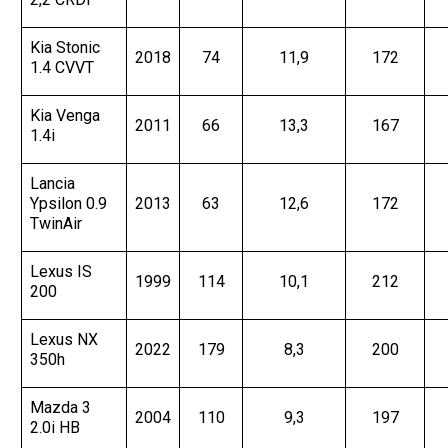
Kia Stonic
2018
74
11,9
172
1.4 CVVT
Kia Venga
2011
66
13,3
167
1.4i
Lancia
Ypsilon 0.9
2013
63
12,6
172
TwinAir
Lexus IS
1999
114
10,1
212
200
Lexus NX
2022
179
8,3
200
350h
Mazda 3
2004
110
9,3
197
2.0i HB