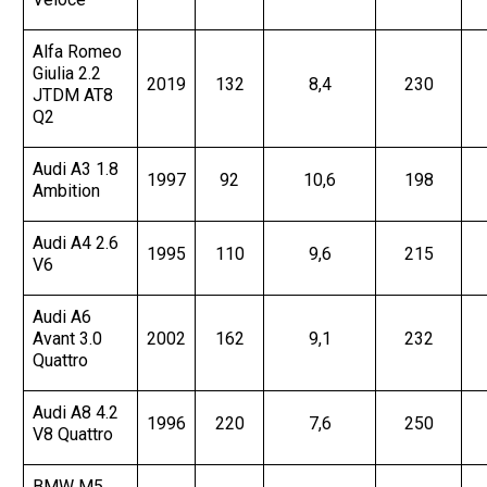
Alfa Romeo
Giulia 2.2
2019
132
8,4
230
JTDM AT8
Q2
Audi A3 1.8
1997
92
10,6
198
Ambition
Audi A4 2.6
1995
110
9,6
215
V6
Audi A6
Avant 3.0
2002
162
9,1
232
Quattro
Audi A8 4.2
1996
220
7,6
250
V8 Quattro
BMW M5