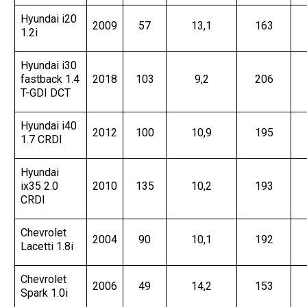
Hyundai i20
2009
57
13,1
163
1.2i
Hyundai i30
fastback 1.4
2018
103
9,2
206
T-GDI DCT
Hyundai i40
2012
100
10,9
195
1.7 CRDI
Hyundai
ix35 2.0
2010
135
10,2
193
CRDI
Chevrolet
2004
90
10,1
192
Lacetti 1.8i
Chevrolet
2006
49
14,2
153
Spark 1.0i