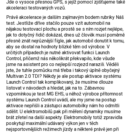
Jde o vysoce přesnou GPS, s jejíž pomocí zjišťujeme také
akceleraci testovaných vozů.
Právě akcelerace je dalším zajímavým bodem rubriky Náš
test. Jestliže dříve stačilo pouze vzít automobil na
nějakou testovací plochu a prostě se s ním rozjet nejlépe,
jak to dotyčný řidič dokázal, dnes už člověk musí poměrně
přesně znát nejrůznější fígle, jak automobil donutit k tomu,
aby se dostal na hodnoty blízké těm od výrobce. V
určitých případech je nutné aktivovat funkci Launch
Control, přičemž nás několikrát překvapilo, kde všude
jsme na asistent pro co nejlepší rozjezd narazili. Věděli
jste, že tuhle pomůcku má třeba i takový úplně obyčejný
Multivan 2.0 TDI? Někdy je ale postup aktivace systému
Launch Control tak komplikovaný, že musíme dlouze
listovat v návodech a hledat, jak na to. Zábavnou
vzpomínkou je test MG EHS, u něhož výrobce přítomnost
systému Launch Control uvádí, ale my jsme na postup
aktivace nepřišli a zástupci automobilky nám ho odmítli
sdělit. U elektromobilů pak při měření dynamiky musíme
brát zřetel na další aspekty. Elektromobily totiž zpravidla
poskytují maximální udávaný výkon jen v těch
nejsportovnějších režimech jízdy a některé právě jen při