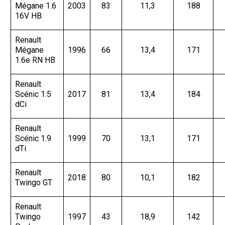
Mégane 1.6
2003
83
11,3
188
16V HB
Renault
Mégane
1996
66
13,4
171
1.6e RN HB
Renault
Scénic 1.5
2017
81
13,4
184
dCi
Renault
Scénic 1.9
1999
70
13,1
171
dTi
Renault
2018
80
10,1
182
Twingo GT
Renault
Twingo
1997
43
18,9
142