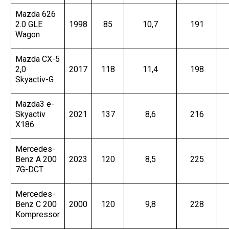
Mazda 626
2.0 GLE
1998
85
10,7
191
Wagon
Mazda CX-5
2,0
2017
118
11,4
198
Skyactiv-G
Mazda3 e-
Skyactiv
2021
137
8,6
216
X186
Mercedes-
Benz A 200
2023
120
8,5
225
7G-DCT
Mercedes-
Benz C 200
2000
120
9,8
228
Kompressor