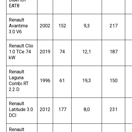
EAT8
Renault
Avantime
2002
152
9,3
217
3.0 V6
Renault Clio
1.0 TCe 74
2019
74
12,1
187
kW
Renault
Laguna
1996
61
19,3
150
Combi RT
2.2 D
Renault
Latitude 3.0
2012
177
8,0
231
DCI
Renault