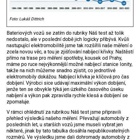
Foto: Lukáš Dittrich
Bateriových vozů se zatím do rubriky Náš test až tolik
nedostalo, ale v poslední době jich logicky přibývá. Kvůli
nastupující elektromobilitě jsme tak rozšířili naše měření o
zcela novou věc, a tou je zjišťování nabíjecí křivky. Naštěstí
přímo na trase pro měření spotřeby, kousek od Prahy,
máme po ruce nejvýkonnější možné nabíjecí stanice Ionity,
takže na nich můžeme snadno zjistit, co jednotlivé
elektromobily dokážou. Nabíjecí křivka je klíčová pro čas
dobíjení. Výrobci sice udávají maximální výkon dobíjení,
jenže ten se obvykle týká jen úzkého časového úseku
nabíjení a výkon pak zpravidla rychle klesá a dobíjení se
zpomaluje.
V rámci ohlédnutí za rubrikou Náš test jsme připravili
přehled výsledků našeho měření. Převažují automobily z
posledních let, u starších vozů jsme museli vybrat jen
některé, jinak by tato tabulka dosáhla nepublikovatelných
rozměrů. Ve výsledku jsme dali dohromady automobily z