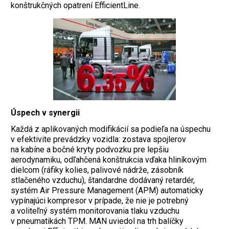
konštrukčných opatrení EfficientLine.
Úspech v synergii
Každá z aplikovaných modifikácií sa podieľa na úspechu
v efektivite prevádzky vozidla: zostava spojlerov
na kabíne a bočné kryty podvozku pre lepšiu
aerodynamiku, odľahčená konštrukcia vďaka hliníkovým
dielcom (ráfiky kolies, palivové nádrže, zásobník
stlačeného vzduchu), štandardne dodávaný retardér,
systém Air Pressure Management (APM) automaticky
vypínajúci kompresor v prípade, že nie je potrebný
a voliteľný systém monitorovania tlaku vzduchu
v pneumatikách TPM. MAN uviedol na trh balíčky