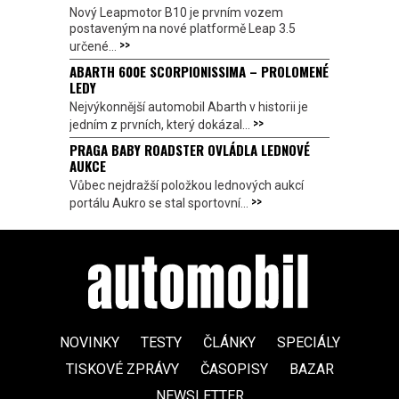
Nový Leapmotor B10 je prvním vozem
postaveným na nové platformě Leap 3.5
>>
určené...
ABARTH 600E SCORPIONISSIMA – PROLOMENÉ
LEDY
Nejvýkonnější automobil Abarth v historii je
>>
jedním z prvních, který dokázal...
PRAGA BABY ROADSTER OVLÁDLA LEDNOVÉ
AUKCE
Vůbec nejdražší položkou lednových aukcí
>>
portálu Aukro se stal sportovní...
NOVINKY
TESTY
ČLÁNKY
SPECIÁLY
TISKOVÉ ZPRÁVY
ČASOPISY
BAZAR
NEWSLETTER