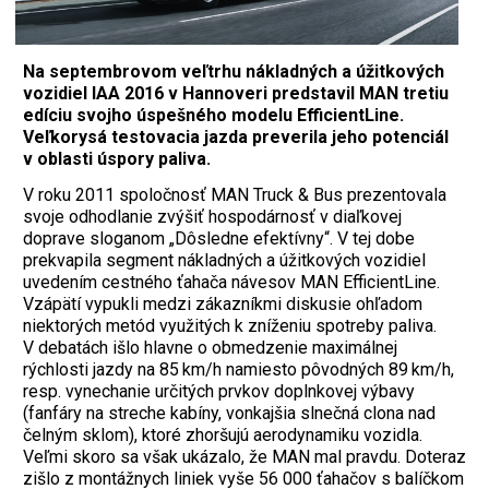
Na septembrovom veľtrhu nákladných a úžitkových
vozidiel IAA 2016 v Hannoveri predstavil MAN tretiu
edíciu svojho úspešného modelu EfficientLine.
Veľkorysá testovacia jazda preverila jeho potenciál
v oblasti úspory paliva.
V roku 2011 spoločnosť MAN Truck & Bus prezentovala
svoje odhodlanie zvýšiť hospodárnosť v diaľkovej
doprave sloganom „Dôsledne efektívny“. V tej dobe
prekvapila segment nákladných a úžitkových vozidiel
uvedením cestného ťahača návesov MAN EfficientLine.
Vzápätí vypukli medzi zákazníkmi diskusie ohľadom
niektorých metód využitých k zníženiu spotreby paliva.
V debatách išlo hlavne o obmedzenie maximálnej
rýchlosti jazdy na 85 km/h namiesto pôvodných 89 km/h,
resp. vynechanie určitých prvkov doplnkovej výbavy
(fanfáry na streche kabíny, vonkajšia slnečná clona nad
čelným sklom), ktoré zhoršujú aerodynamiku vozidla.
Veľmi skoro sa však ukázalo, že MAN mal pravdu. Doteraz
zišlo z montážnych liniek vyše 56 000 ťahačov s balíčkom