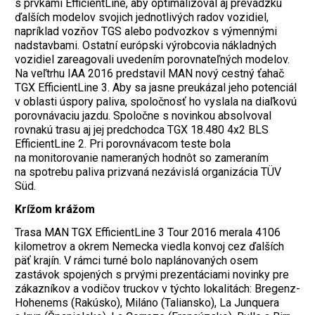
s prvkami EfficientLine, aby optimalizoval aj prevádzku
ďalších modelov svojich jednotlivých radov vozidiel,
napríklad vozňov TGS alebo podvozkov s výmennými
nadstavbami. Ostatní európski výrobcovia nákladných
vozidiel zareagovali uvedením porovnateľných modelov.
Na veľtrhu IAA 2016 predstavil MAN nový cestný ťahač
TGX EfficientLine 3. Aby sa jasne preukázal jeho potenciál
v oblasti úspory paliva, spoločnosť ho vyslala na diaľkovú
porovnávaciu jazdu. Spoločne s novinkou absolvoval
rovnakú trasu aj jej predchodca TGX 18.480 4x2 BLS
EfficientLine 2. Pri porovnávacom teste bola
na monitorovanie nameraných hodnôt so zameraním
na spotrebu paliva prizvaná nezávislá organizácia TÜV
Süd.
Krížom krážom
Trasa MAN TGX EfficientLine 3 Tour 2016 merala 4106
kilometrov a okrem Nemecka viedla konvoj cez ďalších
päť krajín. V rámci turné bolo naplánovaných osem
zastávok spojených s prvými prezentáciami novinky pre
zákazníkov a vodičov truckov v týchto lokalitách: Bregenz-
Hohenems (Rakúsko), Miláno (Taliansko), La Junquera