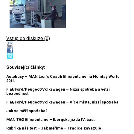
Vstup do diskuze (0)
Související články:
Autobusy – MAN Lion’s Coach EfficientLine na Holiday World
2014
Fiat/Ford/Peugeot/Volkswagen – Nižší spotřeba a větší
bezpečnost
Fiat/Ford/Peugeot/Volkswagen – Více místa, nižší spotřeba
Jak se měří spotřeba?
MAN TGX EfficientLine – Iberijská jízda IV. část
Rubrika náš test – Jak měříme – Tradice zavazuje