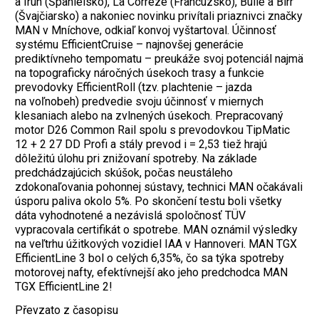
a Irun (Španielsko), La Correze (Francúzsko), Bulle a Birr
(Švajčiarsko) a nakoniec novinku privítali priaznivci značky
MAN v Mníchove, odkiaľ konvoj vyštartoval. Účinnosť
systému EfficientCruise – najnovšej generácie
prediktívneho tempomatu – preukáže svoj potenciál najmä
na topograficky náročných úsekoch trasy a funkcie
prevodovky EfficientRoll (tzv. plachtenie – jazda
na voľnobeh) predvedie svoju účinnosť v miernych
klesaniach alebo na zvlnených úsekoch. Prepracovaný
motor D26 Common Rail spolu s prevodovkou TipMatic
12 + 2 27 DD Profi a stály prevod i = 2,53 tiež hrajú
dôležitú úlohu pri znižovaní spotreby. Na základe
predchádzajúcich skúšok, počas neustáleho
zdokonaľovania pohonnej sústavy, technici MAN očakávali
úsporu paliva okolo 5%. Po skončení testu boli všetky
dáta vyhodnotené a nezávislá spoločnosť TÜV
vypracovala certifikát o spotrebe. MAN oznámil výsledky
na veľtrhu úžitkových vozidiel IAA v Hannoveri. MAN TGX
EfficientLine 3 bol o celých 6,35%, čo sa týka spotreby
motorovej nafty, efektívnejší ako jeho predchodca MAN
TGX EfficientLine 2!
Převzato z časopisu