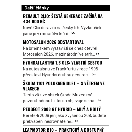
Další články
RENAULT CLIO: ŠESTÁ GENERACE ZAČÍNÁ NA
434 000 KČ
Nové Clio dorazilo na český trh. Vyzkoušeli
>>
jsme je v rámci čtvrteční...
MOTOSALON 2026 ODSTARTOVAL
Na brněnském výstavišti se dnes otevřel
>>
Motosalon 2026, mezinárodní veletrh...
HYUNDAI LANTRA 1.6 GLS: VLASTNÍ CESTOU
Na autosalonu ve Frankfurtu v roce 1995
>>
představil Hyundai druhou generaci...
ŠKODA 1101 POLOKABRIOLET – S VĚTREM VE
VLASECH
Tento vůz ze sbírek Škoda Muzea má
>>
pozoruhodnou historii a objevuje se na...
PEUGEOT 2008 GT HYBRID – MILÝ A HBITÝ
Berete-li 2008 jen jako zvýšenou 208, budete
>>
překvapeni nesrovnatelně...
LEAPMOTOR B10 – PRAKTICKÝ A DOSTUPNÝ