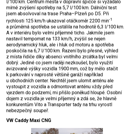
l/100 km. Centrum města v dopravní špičce si vyžádalo
mírné zvýšení spotřeby na 5,7 l/100 km. Dálniční test
jsem absolvoval na trase Praha–Plzeň po D5. Při
-1
rychlosti 125 km/h ukazoval otáčkoměr 2200 min
a průměrná spotřeba se ustálila na hodnotě 6,3 l/100 km.
A v interiéru bylo velmi příjemné ticho. Jakmile jsem
nastavil tempomat na 133 km/h, zvýšil se nejen
aerodynamický hluk, ale i hluk od motoru a spotřeba
poskočila na 6,7 l/100 km. Řazení bylo přesné, výhled
z místa řidiče díky absenci vnitřního zrcátka byl velmi
dobrý. Jediné co jsem raději nezkoušel, bylo využití
avizované výšky vozidla 1900 mm, což by mělo stačit
k parkování v naprosté většině garáží například
u obchodních center. Nechtěl jsem ulomit anténu ale
vystoupit z vozidla a odmontovat anténu vždy před
vjezdem do podzemí, mi přišlo poněkud hloupé. Osobní
dojem z vozidla je velmi příjemný a zdá se, že hlavně
konkurentům Vito a Transporter tady na trhu vyrostl
nebezpečný soupeř.
VW Caddy Maxi CNG