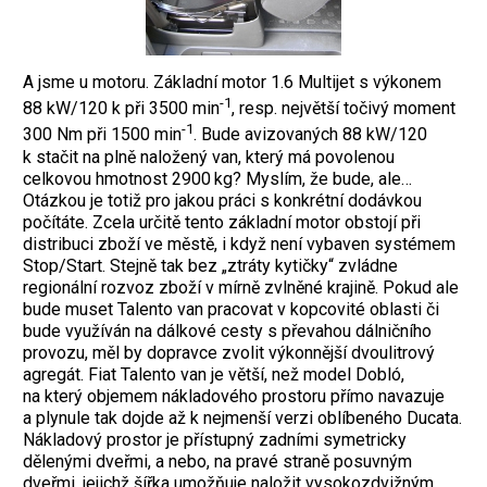
A jsme u motoru. Základní motor 1.6 Multijet s výkonem
-1
88 kW/120 k při 3500 min
, resp. největší točivý moment
-1
300 Nm při 1500 min
. Bude avizovaných 88 kW/120
k stačit na plně naložený van, který má povolenou
celkovou hmotnost 2900 kg? Myslím, že bude, ale…
Otázkou je totiž pro jakou práci s konkrétní dodávkou
počítáte. Zcela určitě tento základní motor obstojí při
distribuci zboží ve městě, i když není vybaven systémem
Stop/Start. Stejně tak bez „ztráty kytičky“ zvládne
regionální rozvoz zboží v mírně zvlněné krajině. Pokud ale
bude muset Talento van pracovat v kopcovité oblasti či
bude využíván na dálkové cesty s převahou dálničního
provozu, měl by dopravce zvolit výkonnější dvoulitrový
agregát. Fiat Talento van je větší, než model Dobló,
na který objemem nákladového prostoru přímo navazuje
a plynule tak dojde až k nejmenší verzi oblíbeného Ducata.
Nákladový prostor je přístupný zadními symetricky
dělenými dveřmi, a nebo, na pravé straně posuvným
dveřmi, jejichž šířka umožňuje naložit vysokozdvižným