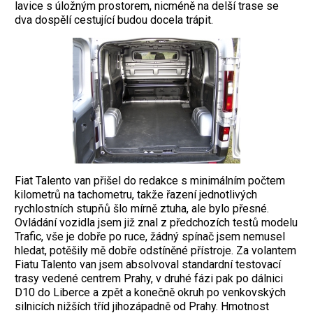
lavice s úložným prostorem, nicméně na delší trase se
dva dospělí cestující budou docela trápit.
Fiat Talento van přišel do redakce s minimálním počtem
kilometrů na tachometru, takže řazení jednotlivých
rychlostních stupňů šlo mírně ztuha, ale bylo přesné.
Ovládání vozidla jsem již znal z předchozích testů modelu
Trafic, vše je dobře po ruce, žádný spínač jsem nemusel
hledat, potěšily mě dobře odstíněné přístroje. Za volantem
Fiatu Talento van jsem absolvoval standardní testovací
trasy vedené centrem Prahy, v druhé fázi pak po dálnici
D10 do Liberce a zpět a konečně okruh po venkovských
silnicích nižších tříd jihozápadně od Prahy. Hmotnost