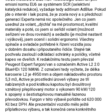
emisní normu EU6 se systémem SCR (selektivní
katalycká redukce), vyžaduje tedy aditivum AdBlue. Pokud
jde o interiér i laik pozná, že je zcela nový a s předchozí
generací Experta nemá nic společného. Jen co jsem
usednul za volant, „dýchla“ na mě prostornost, kvalitní
materiály a poté, co jsem si seřídil volant (možnost
seřízení ve dvou rovinách) a sedadlo (je možné nastavit
i výškově), jsem ocenil i solidní ergonomii. Všechny
spínače a ovladače potřebné k řízení vozidla jsou
v dobrém dosahu i připoutaného řidiče. Stejně tak
pochvalu zaslouží odkládací schránky a poličky, včetně
kapes ve dveřích. K redakčnímu testu jsem převzal
Peugeot Expert furgon/van s označením Active L2 2.0
BlueHDi 120 MAN6. Z označení tedy vyčtete, že délka
karoserie L2 je 4950 mm a objem nákladového prostoru
5,3 m3, Active je prostřední úroveň výbavy ze tří
nabízených a pod krátkou kapotou byl dvoulitrový
vznětový přeplňovaný motor s výkonem 90 kW/120
k spojený s šestistupňovou manuálně řazenou
převodovkou. Furgon v této výbavě pořídíte od 620 000
Kč bez DPH. Ale prezentační vozidlo mělo ještě
příplatkovou výbavu, a tak konečná cena konkrétního