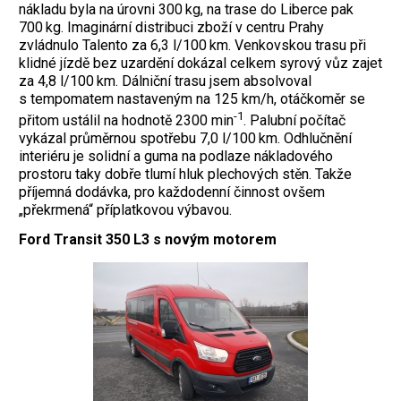
nákladu byla na úrovni 300 kg, na trase do Liberce pak
700 kg. Imaginární distribuci zboží v centru Prahy
zvládnulo Talento za 6,3 l/100 km. Venkovskou trasu při
klidné jízdě bez uzardění dokázal celkem syrový vůz zajet
za 4,8 l/100 km. Dálniční trasu jsem absolvoval
s tempomatem nastaveným na 125 km/h, otáčkoměr se
-1
přitom ustálil na hodnotě 2300 min
. Palubní počítač
vykázal průměrnou spotřebu 7,0 l/100 km. Odhlučnění
interiéru je solidní a guma na podlaze nákladového
prostoru taky dobře tlumí hluk plechových stěn. Takže
příjemná dodávka, pro každodenní činnost ovšem
„překrmená“ příplatkovou výbavou.
Ford Transit 350 L3 s novým motorem