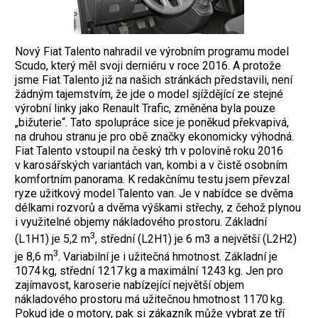
Nový Fiat Talento nahradil ve výrobním programu model
Scudo, který měl svoji derniéru v roce 2016. A protože
jsme Fiat Talento již na našich stránkách představili, není
žádným tajemstvím, že jde o model sjíždějící ze stejné
výrobní linky jako Renault Trafic, změněna byla pouze
„bižuterie“. Tato spolupráce sice je poněkud překvapivá,
na druhou stranu je pro obě značky ekonomicky výhodná.
Fiat Talento vstoupil na český trh v polovině roku 2016
v karosářských variantách van, kombi a v čistě osobním
komfortním panorama. K redakčnímu testu jsem převzal
ryze užitkový model Talento van. Je v nabídce se dvěma
délkami rozvorů a dvěma výškami střechy, z čehož plynou
i využitelné objemy nákladového prostoru. Základní
3
(L1H1) je 5,2 m
, střední (L2H1) je 6 m3 a největší (L2H2)
3
je 8,6 m
. Variabilní je i užitečná hmotnost. Základní je
1074 kg, střední 1217 kg a maximální 1243 kg. Jen pro
zajímavost, karoserie nabízející největší objem
nákladového prostoru má užitečnou hmotnost 1170 kg.
Pokud jde o motory, pak si zákazník může vybrat ze tří