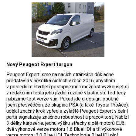
Nový Peugeot Expert furgon
Peugeot Expert jsme na našich stránkách důkladně
představili v několika číslech v roce 2016, abychom
v posledním čtvrtletí postupně měli možnost vyzkoušet si
v redakčním testu jeho jízdní i užitné vlastnosti. Teď tedy
nabízíme test verze van. Pokud jde o design, osobně
jsem přesvědčen, že skupina PSA (a také Toyota ProAce),
udělal značný krok vpřed a zvláště Peugeot Expert v čelní
partii signalizuje značnou robustnost a pracovitost. Nabízí
3 délky karoserie, jednu výšku střechy a pět motorů EU6:
dvě výkonové verze motoru 1.6 BlueHDI a tři výkonové
verze motoru 2.0 Blue HDI. Technologie BlueHDI plní