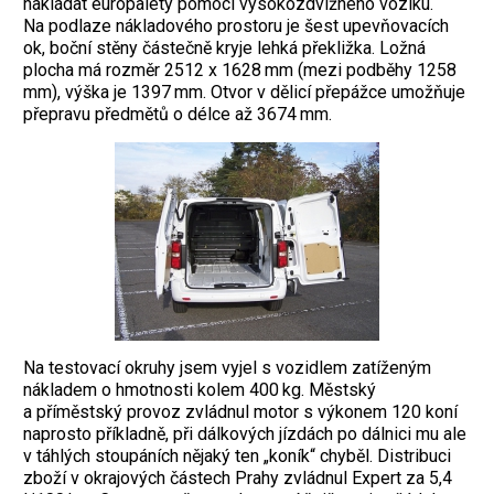
nakládat europalety pomocí vysokozdvižného vozíku.
Na podlaze nákladového prostoru je šest upevňovacích
ok, boční stěny částečně kryje lehká překližka. Ložná
plocha má rozměr 2512 x 1628 mm (mezi podběhy 1258
mm), výška je 1397 mm. Otvor v dělicí přepážce umožňuje
přepravu předmětů o délce až 3674 mm.
Na testovací okruhy jsem vyjel s vozidlem zatíženým
nákladem o hmotnosti kolem 400 kg. Městský
a příměstský provoz zvládnul motor s výkonem 120 koní
naprosto příkladně, při dálkových jízdách po dálnici mu ale
v táhlých stoupáních nějaký ten „koník“ chyběl. Distribuci
zboží v okrajových částech Prahy zvládnul Expert za 5,4