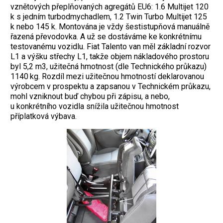
vznětových přeplňovaných agregátů EU6: 1.6 Multijet 120
k s jedním turbodmychadlem, 1.2 Twin Turbo Multijet 125
k nebo 145 k. Montována je vždy šestistupňová manuálně
řazená převodovka. A už se dostáváme ke konkrétnímu
testovanému vozidlu. Fiat Talento van měl základní rozvor
L1 a výšku střechy L1, takže objem nákladového prostoru
byl 5,2 m3, užitečná hmotnost (dle Technického průkazu)
1140 kg. Rozdíl mezi užitečnou hmotností deklarovanou
výrobcem v prospektu a zapsanou v Technickém průkazu,
mohl vzniknout buď chybou při zápisu, a nebo,
u konkrétního vozidla snížila užitečnou hmotnost
příplatková výbava.