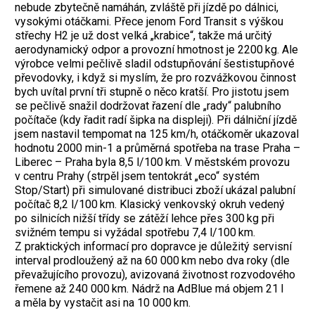
nebude zbytečně namáhán, zvláště při jízdě po dálnici,
vysokými otáčkami. Přece jenom Ford Transit s výškou
střechy H2 je už dost velká „krabice“, takže má určitý
aerodynamický odpor a provozní hmotnost je 2200 kg. Ale
výrobce velmi pečlivě sladil odstupňování šestistupňové
převodovky, i když si myslím, že pro rozvážkovou činnost
bych uvítal první tři stupně o něco kratší. Pro jistotu jsem
se pečlivě snažil dodržovat řazení dle „rady“ palubního
počítače (kdy řadit radí šipka na displeji). Při dálniční jízdě
jsem nastavil tempomat na 125 km/h, otáčkoměr ukazoval
hodnotu 2000 min-1 a průměrná spotřeba na trase Praha –
Liberec – Praha byla 8,5 l/100 km. V městském provozu
v centru Prahy (strpěl jsem tentokrát „eco“ systém
Stop/Start) při simulované distribuci zboží ukázal palubní
počítač 8,2 l/100 km. Klasický venkovský okruh vedený
po silnicích nižší třídy se zátěží lehce přes 300 kg při
svižném tempu si vyžádal spotřebu 7,4 l/100 km.
Z praktických informací pro dopravce je důležitý servisní
interval prodloužený až na 60 000 km nebo dva roky (dle
převažujícího provozu), avizovaná životnost rozvodového
řemene až 240 000 km. Nádrž na AdBlue má objem 21 l
a měla by vystačit asi na 10 000 km.