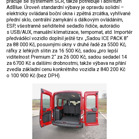
pracuje se systémem SCR, takže potřebuje i adivitum
AdBlue. Úroveň standardní výbavy je opravdu solidní –
elektricky ovládaná boční okna i zpětná zrcátka, vyhřívané
přední sklo, centrální zamykání s dálkovým ovládáním,
ESP, všestranně seřiditelné sedadlo řidiče, autorádio
s USB/AUX, manuální klimatizace, tempomat, atd. Importér
předváděcí vozidlo doplnil ještě tzv. „Sadou ICE PACK 8“
za 88 000 Kč, posuvnými okny v druhé řadě za 5500 Kč,
ráfky z lehkých slitin za 16 500 Kč, sadou „pro lepší
viditelnost Premium 2“ za 26 000 Kč, sadou sedadel 14
za 6700 Kč a dalšími drobnostmi, takže výbava na přání
zvedla základní cenu konkrétního vozidla z 840 200 Kč
o 100 900 Kč (bez DPH).