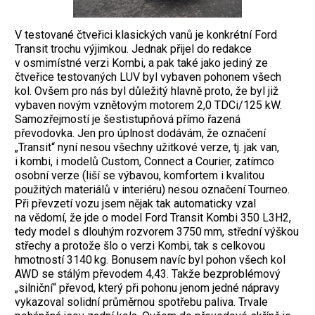
V testované čtveřici klasických vanů je konkrétní Ford
Transit trochu výjimkou. Jednak přijel do redakce
v osmimístné verzi Kombi, a pak také jako jediný ze
čtveřice testovaných LUV byl vybaven pohonem všech
kol. Ovšem pro nás byl důležitý hlavně proto, že byl již
vybaven novým vznětovým motorem 2,0 TDCi/125 kW.
Samozřejmostí je šestistupňová přímo řazená
převodovka. Jen pro úplnost dodávám, že označení
„Transit“ nyní nesou všechny užitkové verze, tj. jak van,
i kombi, i modelů Custom, Connect a Courier, zatímco
osobní verze (liší se výbavou, komfortem i kvalitou
použitých materiálů v interiéru) nesou označení Tourneo.
Při převzetí vozu jsem nějak tak automaticky vzal
na vědomí, že jde o model Ford Transit Kombi 350 L3H2,
tedy model s dlouhým rozvorem 3750 mm, střední výškou
střechy a protože šlo o verzi Kombi, tak s celkovou
hmotností 3140 kg. Bonusem navíc byl pohon všech kol
AWD se stálým převodem 4,43. Takže bezproblémový
„silniční“ převod, který při pohonu jenom jedné nápravy
vykazoval solidní průměrnou spotřebu paliva. Trvale