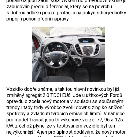
poháněná jsou zadní kola. Ovšem do převodové skříně je
zabudován přední diferenciál, který se na povrchu
s dobrou adhezí pouze protáčí a na pokyn řídicí jednotky
připojí i pohon přední nápravy.
Vozidlo dobře známe, a tak tou hlavní novinkou byl již
zmíněný agregát 2.0 TDCi EU6. Jde u užitkových Fordů
opravdu o zcela nový motor a v souladu se současnými
trendy i tady tedy výrobce zvolil downsizing ke snížení
spotřeby a zvládnutí tvrdších emisních limitů. V nabídce
pro model Transit jsou tři výkonové verze: 77, 96 a 125
kW, z čehož plyne, že v testovaném vozidle byl ten
nejvýkonnější. A jen pro úplnost dodávám, že nový motor