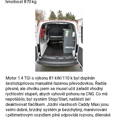
hmotnost 870 kg.
Motor 1.4 TGI o výkonu 81 kW/110 k byl doplněn
šestistupňovou manuálně řazenou převodovkou. Řadila
přesně, ale chvilku jsem se musel učit zařadit vhodný
rychlostní stupeň, abych vyhověl pohonu na CNG. Co mě
nepotěšilo, byl systém Stop/Start, naštěstí šel
deaktivovat tlačítkem. Jízdní vlastnosti Caddy Maxi jsou
velmi dobré, brzdný systém je bezchybný, manévrování
i pětimetrovým vozidlem plně odpovídá rozvoru, dílenské