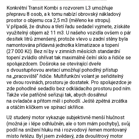
Konkrétní Transit Kombi s rozvorem L3 umožňuje
přepravu 8 osob, a k tomu nabízí obrovský nákladový
prostor o objemu cca 2,5 m3 (měřeno ke stropu).
V případě, že druhou a třetí řadu sedadel vyjmete, získáte
využitelný objem až 11 m3. U našeho vozidla ovšem o pár
desítek litrů zmenšený, protože vlevo u zadní stěny byla
namontována přídavná jednotka klimatizace a topení
(27 000 Kč). Bez ní by v zimních měsících standardní
topení zvládlo ohřívat tak maximálně čelní sklo a řidiče se
spolujezdcem. Doširoka se otevírající dveře
s dvoustupňovou aretací umožňují pohodlný přístup
na „pracoviště“ řidiče. Multifunkční volant je seřiditelný
ve dvou rovinách, prostoru je dostatek. Pro spolujezdce je
zde pohodlné sedadlo bez odkládacího prostoru pod ním.
Takže vše patřičně seřizuji tak, abych dosáhnul
na ovladače a přitom měl i pohodlí. Ještě zpětná zrcátka
a otáčím klíčkem ve spínací skříňce.
Už studený motor vykazuje subjektivně menší hlučnost
(možná je i lépe odhlučněn, ale o tom mám pochyby), svůj
podíl na snížení hluku má i rozvodový řemen montovaný
místo řetězu. Byl jsem zvědavý, zda dvoulitrový motor