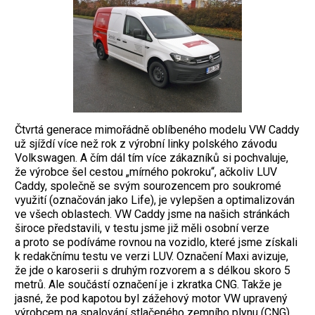
Čtvrtá generace mimořádně oblíbeného modelu VW Caddy
už sjíždí více než rok z výrobní linky polského závodu
Volkswagen. A čím dál tím více zákazníků si pochvaluje,
že výrobce šel cestou „mírného pokroku“, ačkoliv LUV
Caddy, společně se svým sourozencem pro soukromé
využití (označován jako Life), je vylepšen a optimalizován
ve všech oblastech. VW Caddy jsme na našich stránkách
široce představili, v testu jsme již měli osobní verze
a proto se podíváme rovnou na vozidlo, které jsme získali
k redakčnímu testu ve verzi LUV. Označení Maxi avizuje,
že jde o karoserii s druhým rozvorem a s délkou skoro 5
metrů. Ale součástí označení je i zkratka CNG. Takže je
jasné, že pod kapotou byl zážehový motor VW upravený
výrobcem na spalování stlačeného zemního plynu (CNG),