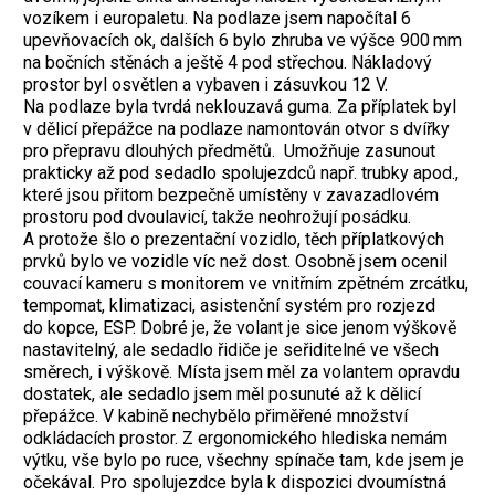
vozíkem i europaletu. Na podlaze jsem napočítal 6
upevňovacích ok, dalších 6 bylo zhruba ve výšce 900 mm
na bočních stěnách a ještě 4 pod střechou. Nákladový
prostor byl osvětlen a vybaven i zásuvkou 12 V.
Na podlaze byla tvrdá neklouzavá guma. Za příplatek byl
v dělicí přepážce na podlaze namontován otvor s dvířky
pro přepravu dlouhých předmětů. Umožňuje zasunout
prakticky až pod sedadlo spolujezdců např. trubky apod.,
které jsou přitom bezpečně umístěny v zavazadlovém
prostoru pod dvoulavicí, takže neohrožují posádku.
A protože šlo o prezentační vozidlo, těch příplatkových
prvků bylo ve vozidle víc než dost. Osobně jsem ocenil
couvací kameru s monitorem ve vnitřním zpětném zrcátku,
tempomat, klimatizaci, asistenční systém pro rozjezd
do kopce, ESP. Dobré je, že volant je sice jenom výškově
nastavitelný, ale sedadlo řidiče je seřiditelné ve všech
směrech, i výškově. Místa jsem měl za volantem opravdu
dostatek, ale sedadlo jsem měl posunuté až k dělicí
přepážce. V kabině nechybělo přiměřené množství
odkládacích prostor. Z ergonomického hlediska nemám
výtku, vše bylo po ruce, všechny spínače tam, kde jsem je
očekával. Pro spolujezdce byla k dispozici dvoumístná