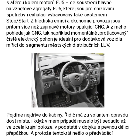
s aférou kolem motorů EU5 – se soustředí hlavně
na vznětové agregáty EU6, které jsou pro snižování
spotřeby i exhalací vybavovány také systémem
Stop/Start. Z hlediska emisí a ekonomie provozu jsou
přitom více než zajímavé motory spalující CNG. A z mého
pohledu jak CNG, tak například momentálně „protlačovaný“
čistě elektrický pohon je ideální pro dodávková vozidla
mířící do segmentu městských distribučních LUV.
Pojďme nejdříve do kabiny. Řidič má za volantem opravdu
dost místa, i když v mém případě muselo být sedadlo až
ve zcela krajní poloze, v podstatě v dotyku s pevnou dělicí
přepážkou. A protože tentokrát nešlo o předváděcí