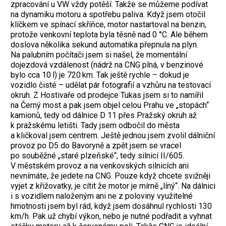
zpracování u VW vždy potěší. Takže se můžeme podívat
na dynamiku motoru a spotřebu paliva. Když jsem otočil
klíčkem ve spínací skříňce, motor nastartoval na benzin,
protože venkovní teplota byla těsně nad 0 °C. Ale během
doslova několika sekund automatika přepnula na plyn.
Na palubním počítači jsem si našel, že momentální
dojezdová vzdálenost (nádrž na CNG plná, v benzinové
bylo cca 10 l) je 720 km. Tak ještě rychle – dokud je
vozidlo čisté – udělat pár fotografií a vzhůru na testovací
okruh. Z Hostivaře od prodejce Tukas jsem si to namířil
na Černý most a pak jsem objel celou Prahu ve „stopách“
kamionů, tedy od dálnice D 11 přes Pražský okruh až
k pražskému letišti. Tady jsem odbočil do města
a kličkoval jsem centrem. Ještě jednou jsem zvolil dálniční
provoz po D5 do Bavoryně a zpět jsem se vracel
po souběžné „staré plzeňské“, tedy silnicí II/605.
V městském provoz a na venkovských silnicích ani
nevnímáte, že jedete na CNG. Pouze když chcete svižněji
vyjet z křižovatky, je cítit že motor je mírně „líný“. Na dálnici
i s vozidlem naloženým ani ne z poloviny využitelné
hmotnosti jsem byl rád, když jsem dosáhnul rychlosti 130
km/h. Pak už chybí výkon, nebo je nutné podřadit a vyhnat