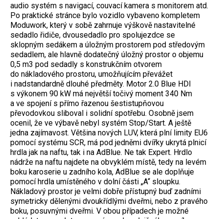
audio systém s navigací, couvací kamera s monitorem atd.
Po praktické stránce bylo vozidlo vybaveno kompletem
Moduwork, který v sobě zahrnuje výškově nastavitelné
sedadlo řidiče, dvousedadlo pro spolujezdce se
sklopným sedákem a úložným prostorem pod středovým
sedadlem, ale hlavně dodatečný úložný prostor o objemu
0,5 m3 pod sedadly s konstrukčním otvorem
do nákladového prostoru, umožňujícím převážet
i nadstandardně dlouhé předměty. Motor 2.0 Blue HDI
s výkonem 90 kW má největší točivý moment 340 Nm
a ve spojení s přímo řazenou šestistupňovou
převodovkou sliboval i solidní spotřebu. Osobně jsem
ocenil, že ve výbavě nebyl systém Stop/Start. A ještě
jedna zajímavost. Většina nových LUV, která plní limity EU6
pomocí systému SCR, má pod jedněmi dvířky ukrytá plnicí
hrdla jak na naftu, tak i na AdBlue. Ne tak Expert. Hrdlo
nádrže na naftu najdete na obvyklém místě, tedy na levém
boku karoserie u zadního kola, AdBlue se ale doplňuje
pomocí hrdla umístěného v dolní části „A“ sloupku.
Nákladový prostor je velmi dobře přístupný buď zadními
symetricky dělenými dvoukřídlými dveřmi, nebo z pravého
boku, posuvnými dveřmi. V obou případech je možné