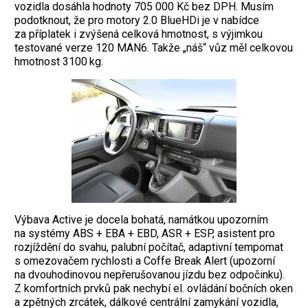
vozidla dosáhla hodnoty 705 000 Kč bez DPH. Musím
podotknout, že pro motory 2.0 BlueHDi je v nabídce
za příplatek i zvýšená celková hmotnost, s výjimkou
testované verze 120 MAN6. Takže „náš“ vůz měl celkovou
hmotnost 3100 kg.
Výbava Active je docela bohatá, namátkou upozorním
na systémy ABS + EBA + EBD, ASR + ESP, asistent pro
rozjíždění do svahu, palubní počítač, adaptivní tempomat
s omezovačem rychlosti a Coffe Break Alert (upozorní
na dvouhodinovou nepřerušovanou jízdu bez odpočinku).
Z komfortních prvků pak nechybí el. ovládání bočních oken
a zpětných zrcátek, dálkové centrální zamykání vozidla,