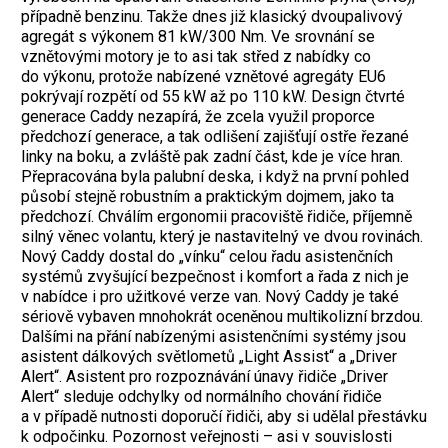
případně benzinu. Takže dnes již klasický dvoupalivový
agregát s výkonem 81 kW/300 Nm. Ve srovnání se
vznětovými motory je to asi tak střed z nabídky co
do výkonu, protože nabízené vznětové agregáty EU6
pokrývají rozpětí od 55 kW až po 110 kW. Design čtvrté
generace Caddy nezapírá, že zcela využil proporce
předchozí generace, a tak odlišení zajišťují ostře řezané
linky na boku, a zvláště pak zadní část, kde je více hran.
Přepracována byla palubní deska, i když na první pohled
působí stejně robustním a praktickým dojmem, jako ta
předchozí. Chválím ergonomii pracoviště řidiče, příjemně
silný věnec volantu, který je nastavitelný ve dvou rovinách.
Nový Caddy dostal do „vínku“ celou řadu asistenčních
systémů zvyšující bezpečnost i komfort a řada z nich je
v nabídce i pro užitkové verze van. Nový Caddy je také
sériově vybaven mnohokrát oceněnou multikolizní brzdou.
Dalšími na přání nabízenými asistenčními systémy jsou
asistent dálkových světlometů „Light Assist“ a „Driver
Alert“. Asistent pro rozpoznávání únavy řidiče „Driver
Alert“ sleduje odchylky od normálního chování řidiče
a v případě nutnosti doporučí řidiči, aby si udělal přestávku
k odpočinku. Pozornost veřejnosti – asi v souvislosti