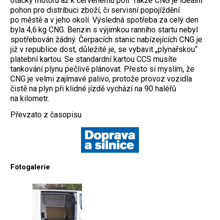
otáčky motoru až k červenému poli. Takže CNG je ideální
pohon pro distribuci zboží, či servisní popojíždění
po městě a v jeho okolí. Výsledná spotřeba za celý den
byla 4,6 kg CNG. Benzin s výjimkou ranního startu nebyl
spotřebován žádný. Čerpacích stanic nabízejících CNG je
již v republice dost, důležité je, se vybavit „plynařskou“
platební kartou. Se standardní kartou CCS musíte
tankování plynu pečlivě plánovat. Přesto si myslím, že
CNG je velmi zajímavé palivo, protože provoz vozidla
čistě na plyn při klidné jízdě vychází na 90 haléřů
na kilometr.
Převzato z časopisu
Fotogalerie