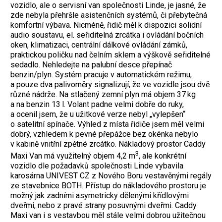
vozidlo, ale o servisní van společnosti Linde, je jasné, že
zde nebyla přehršle asistenčních systémů, či přebytečná
komfortní výbava. Nicméně, řidič měl k dispozici solidní
audio soustavu, el. seřiditelná zrcátka i ovládání bočních
oken, klimatizaci, centrální dálkové ovládání zámků,
praktickou poličku nad čelním sklem a výškově seřiditelné
sedadlo. Nehledejte na palubní desce přepínač
benzin/plyn. Systém pracuje v automatickém režimu,
a pouze dva palivoměry signalizují, že ve vozidle jsou dvě
různé nádrže. Na stlačený zemní plyn má objem 37 kg
a na benzin 13 l. Volant padne velmi dobře do ruky,
a ocenil jsem, že u užitkové verze nebyl „vylepšen“
o satelitní spínače. Výhled z místa řidiče jsem měl velmi
dobrý, vzhledem k pevné přepážce bez okénka nebylo
v kabině vnitřní zpětné zrcátko. Nákladový prostor Caddy
3
Maxi Van má využitelný objem 4,2 m
, ale konkrétní
vozidlo dle požadavků společnosti Linde vybavila
karosárna UNIVEST CZ z Nového Boru vestavěnými regály
ze stavebnice BOTH. Přístup do nákladového prostoru je
možný jak zadními asymetricky dělenými křídlovými
dveřmi, nebo z pravé strany posuvnými dveřmi. Caddy
Maxi van i s vestavbou měl stále velmi dobrou užitečnou