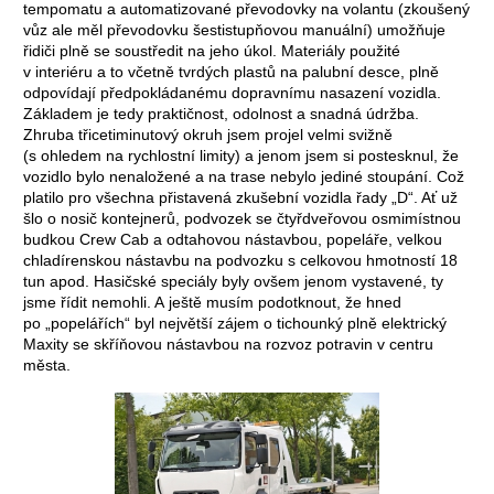
tempomatu a automatizované převodovky na volantu (zkoušený
vůz ale měl převodovku šestistupňovou manuální) umožňuje
řidiči plně se soustředit na jeho úkol. Materiály použité
v interiéru a to včetně tvrdých plastů na palubní desce, plně
odpovídají předpokládanému dopravnímu nasazení vozidla.
Základem je tedy praktičnost, odolnost a snadná údržba.
Zhruba třicetiminutový okruh jsem projel velmi svižně
(s ohledem na rychlostní limity) a jenom jsem si postesknul, že
vozidlo bylo nenaložené a na trase nebylo jediné stoupání. Což
platilo pro všechna přistavená zkušební vozidla řady „D“. Ať už
šlo o nosič kontejnerů, podvozek se čtyřdveřovou osmimístnou
budkou Crew Cab a odtahovou nástavbou, popeláře, velkou
chladírenskou nástavbu na podvozku s celkovou hmotností 18
tun apod. Hasičské speciály byly ovšem jenom vystavené, ty
jsme řídit nemohli. A ještě musím podotknout, že hned
po „popelářích“ byl největší zájem o tichounký plně elektrický
Maxity se skříňovou nástavbou na rozvoz potravin v centru
města.