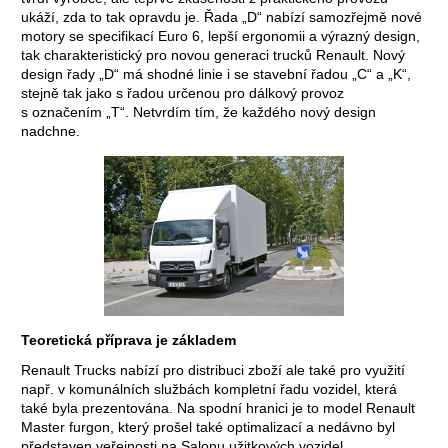
ukáží, zda to tak opravdu je. Řada „D“ nabízí samozřejmě nové
motory se specifikací Euro 6, lepší ergonomii a výrazný design,
tak charakteristický pro novou generaci trucků Renault. Nový
design řady „D“ má shodné linie i se stavební řadou „C“ a „K“,
stejně tak jako s řadou určenou pro dálkový provoz
s označením „T“. Netvrdím tím, že každého nový design
nadchne.
Teoretická příprava je základem
Renault Trucks nabízí pro distribuci zboží ale také pro využití
např. v komunálních službách kompletní řadu vozidel, která
také byla prezentována. Na spodní hranici je to model Renault
Master furgon, který prošel také optimalizací a nedávno byl
představen veřejnosti na Salonu užitkových vozidel