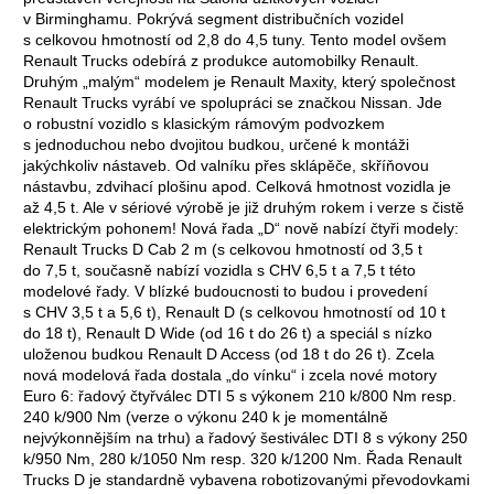
v Birminghamu. Pokrývá segment distribučních vozidel
s celkovou hmotností od 2,8 do 4,5 tuny. Tento model ovšem
Renault Trucks odebírá z produkce automobilky Renault.
Druhým „malým“ modelem je Renault Maxity, který společnost
Renault Trucks vyrábí ve spolupráci se značkou Nissan. Jde
o robustní vozidlo s klasickým rámovým podvozkem
s jednoduchou nebo dvojitou budkou, určené k montáži
jakýchkoliv nástaveb. Od valníku přes sklápěče, skříňovou
nástavbu, zdvihací plošinu apod. Celková hmotnost vozidla je
až 4,5 t. Ale v sériové výrobě je již druhým rokem i verze s čistě
elektrickým pohonem! Nová řada „D“ nově nabízí čtyři modely:
Renault Trucks D Cab 2 m (s celkovou hmotností od 3,5 t
do 7,5 t, současně nabízí vozidla s CHV 6,5 t a 7,5 t této
modelové řady. V blízké budoucnosti to budou i provedení
s CHV 3,5 t a 5,6 t), Renault D (s celkovou hmotností od 10 t
do 18 t), Renault D Wide (od 16 t do 26 t) a speciál s nízko
uloženou budkou Renault D Access (od 18 t do 26 t). Zcela
nová modelová řada dostala „do vínku“ i zcela nové motory
Euro 6: řadový čtyřválec DTI 5 s výkonem 210 k/800 Nm resp.
240 k/900 Nm (verze o výkonu 240 k je momentálně
nejvýkonnějším na trhu) a řadový šestiválec DTI 8 s výkony 250
k/950 Nm, 280 k/1050 Nm resp. 320 k/1200 Nm. Řada Renault
Trucks D je standardně vybavena robotizovanými převodovkami