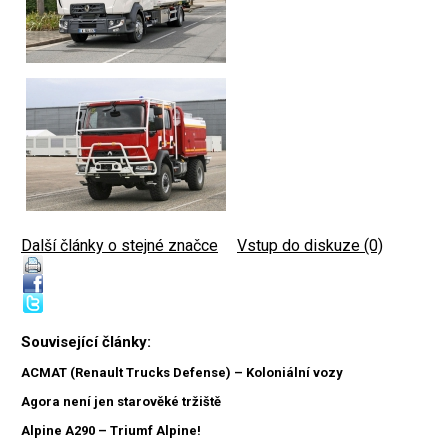
Další články o stejné značce
|
Vstup do diskuze (0)
Související články:
ACMAT (Renault Trucks Defense) – Koloniální vozy
Agora není jen starověké tržiště
Alpine A290 – Triumf Alpine!