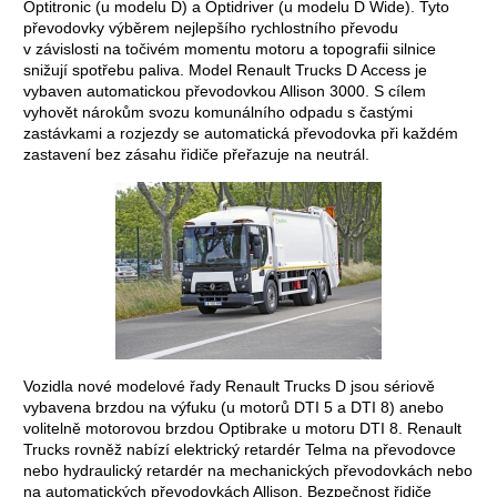
Optitronic (u modelu D) a Optidriver (u modelu D Wide). Tyto
převodovky výběrem nejlepšího rychlostního převodu
v závislosti na točivém momentu motoru a topografii silnice
snižují spotřebu paliva. Model Renault Trucks D Access je
vybaven automatickou převodovkou Allison 3000. S cílem
vyhovět nárokům svozu komunálního odpadu s častými
zastávkami a rozjezdy se automatická převodovka při každém
zastavení bez zásahu řidiče přeřazuje na neutrál.
Vozidla nové modelové řady Renault Trucks D jsou sériově
vybavena brzdou na výfuku (u motorů DTI 5 a DTI 8) anebo
volitelně motorovou brzdou Optibrake u motoru DTI 8. Renault
Trucks rovněž nabízí elektrický retardér Telma na převodovce
nebo hydraulický retardér na mechanických převodovkách nebo
na automatických převodovkách Allison. Bezpečnost řidiče