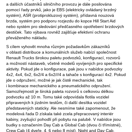
a dalších účastníků silničního provozu je dále posilována
pomocí řady prvků, jako je EBS (elektricky ovládaný brzdný
systém), ASR (protiprokluzový systém), přídavná nouzová
brzda, systém pro podporu rozjezdu do kopce Hill Start Aid
nebo systém pro sledování předčasného opotřebení brzdových
destiček. Tato výbava rovněž zajišťuje efektivní ochranu
převáženého nákladu.
S cílem vyhovět mnoha různým požadavkům zákazníků
v oblasti distribuce a komunálních služeb nabízí společnost
Renault Trucks širokou paletu podvozků, konfigurací, rozvorů
a možností nástaveb, včetně modelů vyvíjených pro specifické
aktivity. Pokud jde o konfigurace, pak jsou v nabídce podvozky
4x2, 4x4, 6x2, 6x2/4 a 6x2///4 a tahače s konfigurací 4x2. Pokud
jde o odpružení, možné je jak čistě mechanické, tak
i kombinace mechanického a pneumatického odpružení.
Samozřejmostí je široká paleta rozvorů s celkovou délkou
podvozku až 10 m. Tomu také odpovídala flotila vozidel
připravených k jízdním testům, či další desítka vozidel
představených staticky. Ale nesmíme také zapomenout, že
modelová řada D získala také zcela přepracovaný interiér
kabiny, zvyšující pohodlí při pobytu na palubě. V nabídce jsou
budky s označením Day Cab a Global Cab (dvou či třímístné),
Crew Cab (4 dveře, 4, 6 nebo 8 míst), Night and Day Cab,