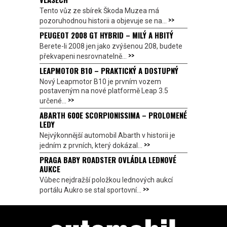
Tento vůz ze sbírek Škoda Muzea má
>>
pozoruhodnou historii a objevuje se na...
PEUGEOT 2008 GT HYBRID – MILÝ A HBITÝ
Berete-li 2008 jen jako zvýšenou 208, budete
>>
překvapeni nesrovnatelně...
LEAPMOTOR B10 – PRAKTICKÝ A DOSTUPNÝ
Nový Leapmotor B10 je prvním vozem
postaveným na nové platformě Leap 3.5
>>
určené...
ABARTH 600E SCORPIONISSIMA – PROLOMENÉ
LEDY
Nejvýkonnější automobil Abarth v historii je
>>
jedním z prvních, který dokázal...
PRAGA BABY ROADSTER OVLÁDLA LEDNOVÉ
AUKCE
Vůbec nejdražší položkou lednových aukcí
>>
portálu Aukro se stal sportovní...