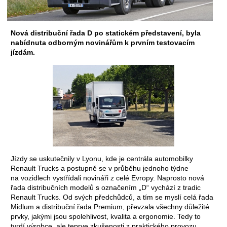
Nová distribuční řada D po statickém představení, byla
nabídnuta odborným novinářům k prvním testovacím
jízdám.
Jízdy se uskutečnily v Lyonu, kde je centrála automobilky
Renault Trucks a postupně se v průběhu jednoho týdne
na vozidlech vystřídali novináři z celé Evropy. Naprosto nová
řada distribučních modelů s označením „D“ vychází z tradic
Renault Trucks. Od svých předchůdců, a tím se myslí celá řada
Midlum a distribuční řada Premium, převzala všechny důležité
prvky, jakými jsou spolehlivost, kvalita a ergonomie. Tedy to
tvrdí výrobce, ale teprve zkušenosti z praktického provozu