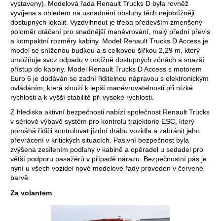
vystaveny). Modelová řada Renault Trucks D byla rovněž
vyvíjena s ohledem na usnadnění obsluhy těch nejobtížněji
dostupných lokalit. Vyzdvihnout je třeba především zmenšený
poloměr otáčení pro snadnější manévrování, malý přední převis
a kompaktní rozměry kabiny. Model Renault Trucks D Access je
model se sníženou budkou a s celkovou šířkou 2,29 m, který
umožňuje svoz odpadu v obtížně dostupných zónách a snazší
přístup do kabiny. Model Renault Trucks D Access s motorem
Euro 6 je dodáván se zadní řiditelnou nápravou s elektronickým
ovládáním, která slouží k lepší manévrovatelnosti při nízké
rychlosti a k vyšší stabilitě při vysoké rychlosti.
Z hlediska aktivní bezpečnosti nabízí společnost Renault Trucks
v sériové výbavě systém pro kontrolu trajektorie ESC, který
pomáhá řidiči kontrolovat jízdní dráhu vozidla a zabránit jeho
převrácení v kritických situacích. Pasivní bezpečnost byla
zvýšena zesílením podlahy v kabině a opěradel u sedadel pro
větší podporu pasažérů v případě nárazu. Bezpečnostní pás je
nyní u všech vozidel nové modelové řady proveden v červené
barvě.
Za volantem