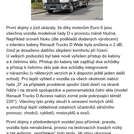
První dojmy z jízd ukázaly, že díky motorům Euro 6 jsou
všechna vozidla modelové řady D v provozu méně hlučná.
Například úroveň hluku (dle podkladů dodaných výrobcem)
v interiéru kabiny Renault Trucks D Wide byla snížena o 2 dB,
čímž je dosaženo dalšího zlepšení komfortu při řízení.
U velkých podvozků byl také nově vyřešen přístup do kabiny
a k čelnímu sklu. Přístup do kabiny tak zajišťují dva schůdky
a přístup k čelnímu sklu pak dva schůdky integrované
v nárazníku (v některých verzích je k dispozici ještě jeden další
schod). Pro lepší výhled z vozidla za všech okolností nabízí
řada „D“ za příplatek prosklené spodní části dveří na straně
řidiče i na straně spolujezdce a panoramatická čelní skla (model
Renault Trucks D Access nabízí zorné pole pokrývající téměř
220°). Všechny tyto prvky slouží k omezení mrtvých úhlů
a umožňují lepší viditelnost ostatních účastníků silničního
provozu: chodců, cyklistů, motocyklů a vozů.
První dojmy z předvedených vozidel jsou příznivé, pravda,
vozidla byla nenaložená, provoz na testovacích trasách nízký
a tak jediným „nepřítelem“ bylo teplo. Ve stínu ukazoval