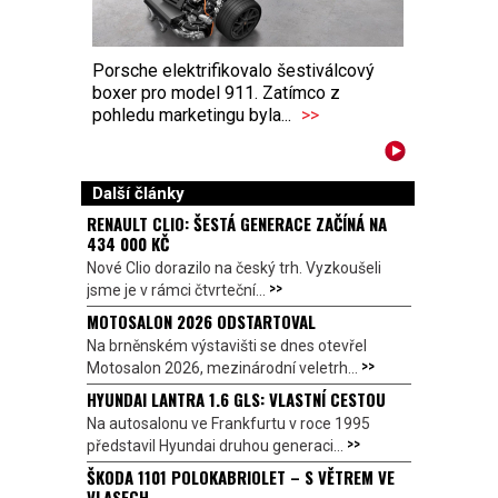
Porsche elektrifikovalo šestiválcový
boxer pro model 911. Zatímco z
pohledu marketingu byla...
>>
Další články
RENAULT CLIO: ŠESTÁ GENERACE ZAČÍNÁ NA
434 000 KČ
Nové Clio dorazilo na český trh. Vyzkoušeli
>>
jsme je v rámci čtvrteční...
MOTOSALON 2026 ODSTARTOVAL
Na brněnském výstavišti se dnes otevřel
>>
Motosalon 2026, mezinárodní veletrh...
HYUNDAI LANTRA 1.6 GLS: VLASTNÍ CESTOU
Na autosalonu ve Frankfurtu v roce 1995
>>
představil Hyundai druhou generaci...
ŠKODA 1101 POLOKABRIOLET – S VĚTREM VE
VLASECH