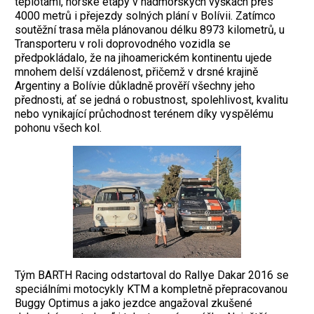
teplotami, horské etapy v nadmořských výškách přes
4000 metrů i přejezdy solných plání v Bolívii. Zatímco
soutěžní trasa měla plánovanou délku 8973 kilometrů, u
Transporteru v roli doprovodného vozidla se
předpokládalo, že na jihoamerickém kontinentu ujede
mnohem delší vzdálenost, přičemž v drsné krajině
Argentiny a Bolívie důkladně prověří všechny jeho
přednosti, ať se jedná o robustnost, spolehlivost, kvalitu
nebo vynikající průchodnost terénem díky vyspělému
pohonu všech kol.
Tým BARTH Racing odstartoval do Rallye Dakar 2016 se
speciálními motocykly KTM a kompletně přepracovanou
Buggy Optimus a jako jezdce angažoval zkušené