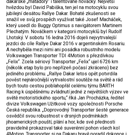
dakarské „matadory“ i talentované nováčky. Největší
hvězdou byl David Pabiška, ten jel na motocyklu svou
jubilejní desátou Rallye Dakar. Bohaté zkušenosti se
snažil ve svůj prospěch využívat také Josef Macháček,
který usedl do Buggy Optimus s navigátorem Martinem
Plechatým. Nováčkem v kategorii motocyklů byl Rudolf
Lhotský. V sobotu 16 ledna 2016 dojeli nejvytrvalejší
jezdci do cíle Rallye Dakar 2016 v argentinském Rosariu.
A nechyběla mezi nimi ani posádka robustního modelu
Volkswagen Transporter TDI 4Motion s přezdívkou
„Felix“. Zcela sériový Transporter „Felix“ ujel 6726 km
(několik etap bylo pro nepřízeň počasí zkráceno) bez
jediného problému. „Rallye Dakar letos opět potvrdila
pověst nejnáročnější vytrvalostní soutěže na světě a rád
bych touto cestou poblahopřál celému týmu BARTH
Racing k úspěšnému zvládnutí jedné z největších výzev ve
světě motoristického sportu,“ říká Jan Procházka, ředitel
divize Volkswagen Užitkové vozy společnosti Porsche
Česká republika. „Doprovodný Transporter šesté generace
osvědčil svou robustnost v drsných podmínkách
jihoamerických pouští, plání a hor, kde své přednosti
pravidelně prokazoval také suverénní pohon všech kol
4Motion. Transporter si na Dakaru hravě poradil dokonce i