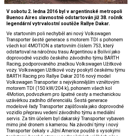
V sobotu 2. ledna 2016 byl v argentinské metropoli
Buenos Aires slavnostně odstartován již 38. ročník
legendární vytrvalostní soutěže Rallye Dakar.
Ve startovním poli nechyběl ani nový Volkswagen
Transporter šesté generace s motorem TDI s pohonem
všech kol 4MOTION a startovním číslem 753, který
odstartoval na náročnou trasu Argentinou a Bolívií jako
doprovodné vozidlo českého závodního týmu BARTH
Racing, podporovaného značkou Volkswagen Užitkové
vozy. Volkswagen Užitkové vozy poskytl českému týmu
BARTH Racing pro Rallye Dakar 2016 nový model
Volkswagen Transporter s nejvýkonnějším vznětovým
motorem TDI (150 kW/204 k), pohonem všech kol
4Motion, podvozkem pro špatné cesty a mechanickou
uzávěrkou zadního diferenciálu. Šestá generace
modelové řady Transporter zajišťovala jako doprovodné
vozidlo přepravu vedení závodního týmu a mediální
servis. Za tím účelem byl dakarský Transporter vybaven
mimo jiné dronem s kamerou. Na závodní týmy i nový
Transporter čekaly v Jižní Americe pouště s vysokými