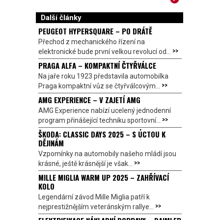
Další články
PEUGEOT HYPERSQUARE – PO DRÁTĚ
Přechod z mechanického řízení na
>>
elektronické bude první velkou revolucí od...
PRAGA ALFA – KOMPAKTNÍ ČTYŘVÁLCE
Na jaře roku 1923 představila automobilka
>>
Praga kompaktní vůz se čtyřválcovým...
AMG EXPERIENCE – V ZAJETÍ AMG
AMG Experience nabízí ucelený jednodenní
>>
program přinášející techniku sportovní...
ŠKODA: CLASSIC DAYS 2025 – S ÚCTOU K
DĚJINÁM
Vzpomínky na automobily našeho mládí jsou
>>
krásné, ještě krásnější je však...
MILLE MIGLIA WARM UP 2025 – ZAHŘÍVACÍ
KOLO
Legendární závod Mille Miglia patří k
>>
nejprestižnějším veteránským rallye...