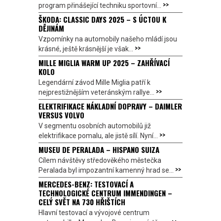
>>
program přinášející techniku sportovní...
ŠKODA: CLASSIC DAYS 2025 – S ÚCTOU K
DĚJINÁM
Vzpomínky na automobily našeho mládí jsou
>>
krásné, ještě krásnější je však...
MILLE MIGLIA WARM UP 2025 – ZAHŘÍVACÍ
KOLO
Legendární závod Mille Miglia patří k
>>
nejprestižnějším veteránským rallye...
ELEKTRIFIKACE NÁKLADNÍ DOPRAVY – DAIMLER
VERSUS VOLVO
V segmentu osobních automobilů již
>>
elektrifikace pomalu, ale jistě sílí. Nyní...
MUSEU DE PERALADA – HISPANO SUIZA
Cílem návštěvy středověkého městečka
>>
Peralada byl impozantní kamenný hrad se...
MERCEDES-BENZ: TESTOVACÍ A
TECHNOLOGICKÉ CENTRUM IMMENDINGEN –
CELÝ SVĚT NA 730 HŘIŠTÍCH
Hlavní testovací a vývojové centrum