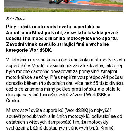
Foto: Dorna
Pátý ročník mistrovství světa superbiků na
Autodromu Most potvrdil, že se tato lokalita pevně
usadila i na mapě silničního motocyklového sportu.
Závodní vínek završilo strhující finále vrcholné
kategorie WorldSBK.
V letošním roce se konání českého kola mistrovství světa
superbiků v Mostě přesunulo na začátek května, takže jej
bylo možné částečně považovat za pomyslné zahájení
motorkářské sezóny. Přes nepříznivou předpověď počasí
dorazilo během tří závodních dnů více než 55 tisíc diváků,
což sice znamená mírný pokles proti loňsku, ale stále to
ukazuje na silné fanouškovské zázemí WorldSBK v
Česku.
Mistrovství světa superbiků (WorldSBK) je nejvyšší
soutěží produkčních silničních motocyklů, odlišující se od
ostatních světových šampionátů tím, že motocykly
vycházejí z běžně dostupných sériových typů. Kromě