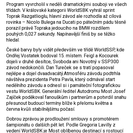
Program vyvrcholil v neděli dramatickými souboji ve všech
třídách. V královské kategorii WorldSBK vyhrál sprint
Toprak Razgatlioglu, hlavní závod ale rozhodla až cílová
rovinka – Nicolo Bulega na Ducati po pátečním pádu těsně
porazil právě Topraka jedoucího na BMW rozdílem
pouhých 0,027 sekundy. Napínavější finiš by se těžko
hledal.
České barvy byly vidět především ve třídě WorldSSP, kde
Ondřej Vostatek bodoval 15. místem. Feigl a Kocourek
dojeli v druhé desítce, Svoboda ani Novotný v SSP300
závod nedokončili. Dan Tureček se s tratí popasoval
nejlépe a dojel dvaadvacátý.­Atmosféru závodu podtrhla
návštěva prezidenta Petra Pavla, který odmával start
nedělního závodu a odnesl si i památeční fotografickou
vestu WorldSBK. Generální ředitel Autodromu Most Josef
Zajíček poděkoval fanouškům i partnerům a potvrdil snahu
přesunout budoucí termíny blíže k přelomu května a
června kvůli stabilnějšímu počasí.
Dobrou zprávou je prodloužení smlouvy s promotérem
šampionátu o dalších pět let. Podle Gregoria Lavilly z
vedení WorldSBK je Most oblíbenou destinací s rostoucí