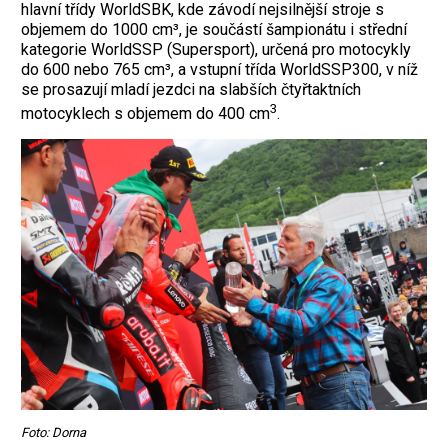
hlavní třídy WorldSBK, kde závodí nejsilnější stroje s
objemem do 1000 cm³, je součástí šampionátu i střední
kategorie WorldSSP (Supersport), určená pro motocykly
do 600 nebo 765 cm³, a vstupní třída WorldSSP300, v níž
se prosazují mladí jezdci na slabších čtyřtaktních
3
motocyk­lech s objemem do 400 cm
.
Foto: Dorna