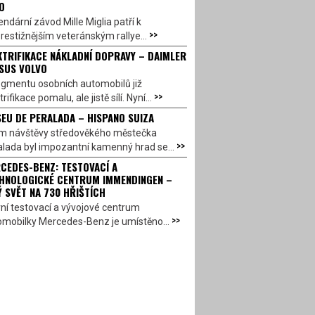
O
ndární závod Mille Miglia patří k
>>
restižnějším veteránským rallye...
KTRIFIKACE NÁKLADNÍ DOPRAVY – DAIMLER
SUS VOLVO
egmentu osobních automobilů již
>>
trifikace pomalu, ale jistě sílí. Nyní...
EU DE PERALADA – HISPANO SUIZA
em návštěvy středověkého městečka
>>
lada byl impozantní kamenný hrad se...
CEDES-BENZ: TESTOVACÍ A
HNOLOGICKÉ CENTRUM IMMENDINGEN –
Ý SVĚT NA 730 HŘIŠTÍCH
ní testovací a vývojové centrum
>>
omobilky Mercedes-Benz je umístěno...