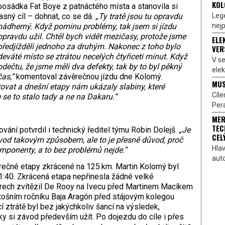
KOL
posádka Fat Boye z patnáctého místa a stanovila si
Lege
jasný cíl – dohnat, co se dá.
„Ty tratě jsou tu opravdu
nejp
nádherný. Když pominu problémy, tak jsem si jízdu
opravdu užil. Chtěl bych vidět mezičasy, protože jsme
ELE
předjížděli jednoho za druhým. Nakonec z toho bylo
VER
deváté místo se ztrátou necelých čtyřiceti minut. Když
V s
odečtu, že jsme měli dva defekty, tak by to byl pěkný
elek
čas,“
komentoval závěrečnou jízdu dne Kolomý.
MUS
tovat a dnešní etapy nám ukázaly slabiny, které
Cíl
se to stalo tady a ne na Dakaru.“
Pera
MER
TEC
ání potvrdil i technický ředitel týmu Robin Dolejš.
„Je
CEL
od takovým způsobem, ale to je přesně důvod, proč
Hlav
omponenty, a to bez problémů nejde.“
aut
ěrečné etapy zkrácené na 125 km. Martin Kolomý byl
01:40. Zkrácená etapa nepřinesla žádné velké
trech zvítězil De Rooy na Ivecu před Martinem Macíkem
 letošním ročníku Baja Aragón před stájovým kolegou
 ztrátě byl bez jakýchkoliv šancí na výsledek,
y si závod především užít. Po dojezdu do cíle i přes