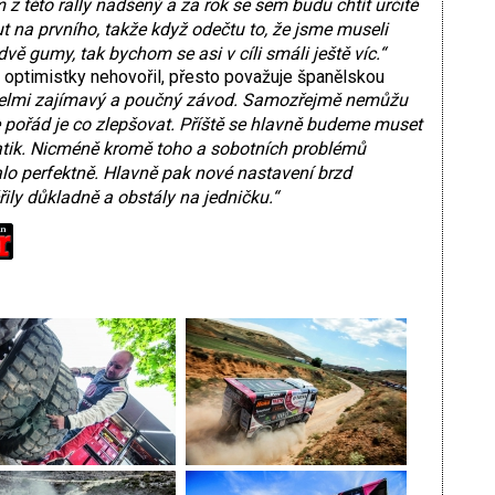
 z této rally nadšený a za rok se sem budu chtít určitě
ut na prvního, takže když odečtu to, že jsme museli
vě gumy, tak bychom se asi v cíli smáli ještě víc.“
k optimistky nehovořil, přesto považuje španělskou
velmi zajímavý a poučný závod. Samozřejmě nemůžu
e pořád je co zlepšovat. Příště se hlavně budeme muset
tik. Nicméně kromě toho a sobotních problémů
o perfektně. Hlavně pak nové nastavení brzd
řily důkladně a obstály na jedničku.“