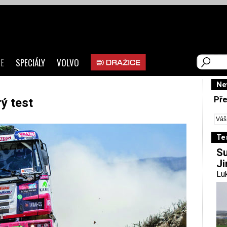
E
SPECIÁLY
VOLVO
Ne
Pře
ý test
Te
Su
Ji
Luk