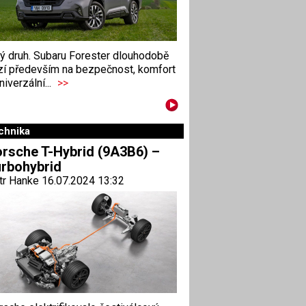
ný druh. Subaru Forester dlouhodobě
zí především na bezpečnost, komfort
niverzální...
>>
chnika
rsche T-Hybrid (9A3B6) –
rbohybrid
tr Hanke 16.07.2024 13:32