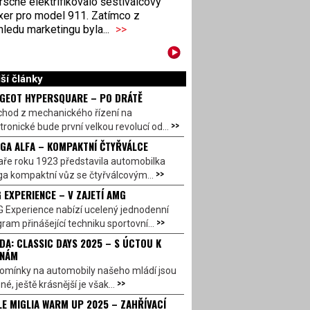
sche elektrifikovalo šestiválcový
xer pro model 911. Zatímco z
ledu marketingu byla...
>>
ší články
GEOT HYPERSQUARE – PO DRÁTĚ
chod z mechanického řízení na
>>
tronické bude první velkou revolucí od...
GA ALFA – KOMPAKTNÍ ČTYŘVÁLCE
aře roku 1923 představila automobilka
>>
a kompaktní vůz se čtyřválcovým...
 EXPERIENCE – V ZAJETÍ AMG
 Experience nabízí ucelený jednodenní
>>
ram přinášející techniku sportovní...
DA: CLASSIC DAYS 2025 – S ÚCTOU K
INÁM
omínky na automobily našeho mládí jsou
>>
né, ještě krásnější je však...
LE MIGLIA WARM UP 2025 – ZAHŘÍVACÍ