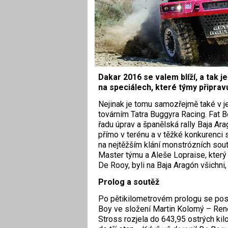
Dakar 2016 se valem blíží, a tak 
na speciálech, které týmy připravu
Nejinak je tomu samozřejmě také v 
továrním Tatra Buggyra Racing. Fat B
řadu úprav a španělská rally Baja Ara
přímo v terénu a v těžké konkurenci
na nejtěžším klání monstrózních sou
Master týmu a Aleše Lopraise, kter
De Rooy, byli na Baja Aragón všichni
Prolog a soutěž
Po pětikilometrovém prologu se pos
Boy ve složení Martin Kolomý – René 
Stross rozjela do 643,95 ostrých ki