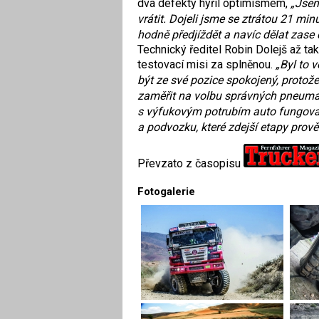
dva defekty hýřil optimismem,
„Jsem
vrátit. Dojeli jsme se ztrátou 21 min
hodně předjíždět a navíc dělat zase d
Technický ředitel Robin Dolejš až ta
testovací misi za splněnou.
„Byl to 
být ze své pozice spokojený, protož
zaměřit na volbu správných pneuma
s výfukovým potrubím auto fungoval
a podvozku, které zdejší etapy prově
Převzato z časopisu
Fotogalerie