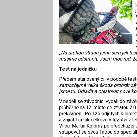
„Na druhou stranu jsme sem jeli tes
musíme odstranit. Jsem moc rád, že 
Test na jedničku
Předem stanovený cíl v podobě testov
samozřejmě velká škoda prohrát záv
jsme tu. Odladit a otestovat nové k
V neděli se závodníci vydali do záv
průběžně na 12. místě se ztrátou 2:
překvapení. Po 125 odjetých kilome
a zajistil si tak celkové vítězství v
Vilou. Martin Kolomý po předcházející
vstupoval se svou Tatrou do speciálk