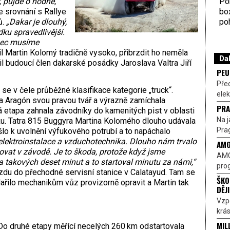
Por
 půjde o hodně,“
bo
e srovnání s Rallye
poh
ů.
„Dakar je dlouhý,
ku spravedlivější.
onec musíme
l Martin Kolomý tradičně vysoko, přibrzdit ho neměla
Dal
il budoucí člen dakarské posádky Jaroslava Valtra Jiří
PEU
Pře
se v čele průběžné klasifikace kategorie „truck“.
elek
a Aragón svou pravou tvář a výrazně zamíchala
PRA
á etapa zahnala závodníky do kamenitých pist v oblasti
Na j
ku. Tatra 815 Buggyra Martina Kolomého dlouho udávala
Prag
šlo k uvolnění výfukového potrubí a to napáchalo
elektroinstalace a vzduchotechnika. Dlouho nám trvalo
AMG
ovat v závodě. Je to škoda, protože když jsme
AMG
za takových deset minut a to startoval minutu za námi,“
prog
du do přechodné servisní stanice v Calatayud. Tam se
ŠKO
řilo mechanikům vůz provizorně opravit a Martin tak
DĚJ
Vzp
krás
MIL
Do druhé etapy měřící necelých 260 km odstartovala