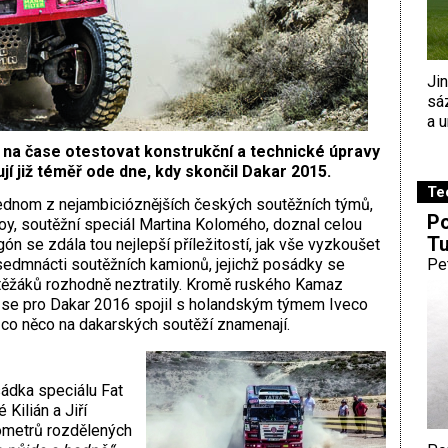
Ji
sá
a u
je na čase otestovat konstrukční a technické úpravy
jí již téměř ode dne, kdy skončil Dakar 2015.
Te
jednom z nejambicióznějších českých soutěžních týmů,
Po
oy, soutěžní speciál Martina Kolomého, doznal celou
Tu
gón se zdála tou nejlepší příležitostí, jak vše vyzkoušet
 sedmnácti soutěžních kamionů, jejichž posádky se
Pe
těžáků rozhodně neztratily. Kromě ruského Kamaz
ý se pro Dakar 2016 spojil s holandským týmem Iveco
, co něco na dakarských soutěží znamenají.
ádka speciálu Fat
Kilián a Jiří
lometrů rozdělených