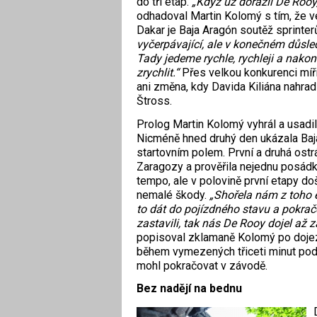
do tří etap.
„Když už dorazil De Rooy,
odhadoval Martin Kolomý s tím, že v
Dakar je Baja Aragón soutěž sprinter
vyčerpávající, ale v konečném důsled
Tady jedeme rychle, rychleji a nak
zrychlit.“
Přes velkou konkurenci míři
ani změna, kdy Davida Kiliána nahrad
Štross.
Prolog Martin Kolomý vyhrál a usadil 
Nicméně hned druhý den ukázala Baj
startovním polem. První a druhá ostr
Zaragozy a prověřila nejednu posád
tempo, ale v polovině první etapy do
nemalé škody.
„Shořela nám z toho 
to dát do pojízdného stavu a pokrač
zastavili, tak nás De Rooy dojel až 
popisoval zklamaně Kolomý po dojez
během vymezených třiceti minut poda
mohl pokračovat v závodě.
Bez nadějí na bednu