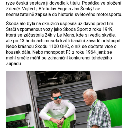
ryze česká sestava ji dovedla k titulu. Posádka ve složení
Zdeněk Vojtěch, Břetislav Enge a Jan Šenkýř se
nesmazatelně zapsala do historie světového motorsportu.
Škoda ale byla na okruzích úspěšná už dávno před tím.
Stačí vzpomenout vozy jako Škoda Sport z roku 1949,
která se zúčastnila 24h v Le Mans, kde si vedla skvěle,
ale po 13 hodinách musela kvůli banální závadě odstoupit.
Nebo krásnou Škodu 1100 OHC, o níž se dočtete více o
kousek dále. Nebo monopost F3 z roku 1964, jenž se
mohl směle měřit se zahraniční konkurencí tehdejšího
Západu.