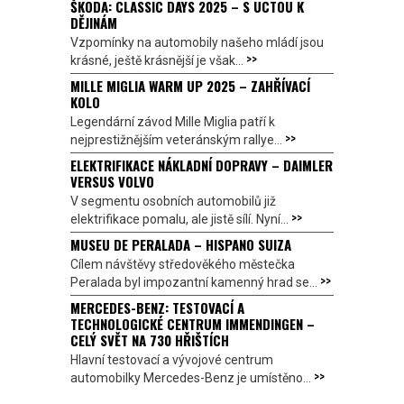
ŠKODA: CLASSIC DAYS 2025 – S ÚCTOU K
DĚJINÁM
Vzpomínky na automobily našeho mládí jsou
>>
krásné, ještě krásnější je však...
MILLE MIGLIA WARM UP 2025 – ZAHŘÍVACÍ
KOLO
Legendární závod Mille Miglia patří k
>>
nejprestižnějším veteránským rallye...
ELEKTRIFIKACE NÁKLADNÍ DOPRAVY – DAIMLER
VERSUS VOLVO
V segmentu osobních automobilů již
>>
elektrifikace pomalu, ale jistě sílí. Nyní...
MUSEU DE PERALADA – HISPANO SUIZA
Cílem návštěvy středověkého městečka
>>
Peralada byl impozantní kamenný hrad se...
MERCEDES-BENZ: TESTOVACÍ A
TECHNOLOGICKÉ CENTRUM IMMENDINGEN –
CELÝ SVĚT NA 730 HŘIŠTÍCH
Hlavní testovací a vývojové centrum
>>
automobilky Mercedes-Benz je umístěno...