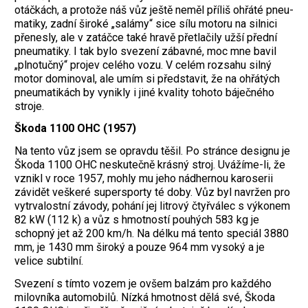
otáčkách, a protože náš vůz ještě neměl příliš ohřáté pneu­
matiky, zadní široké „salámy“ sice sílu motoru na silnici
přenesly, ale v zatáčce také hravě přetlačily užší přední
pneumatiky. I tak bylo svezení zábavné, moc mne bavil
„plnotučný“ projev celého vozu. V celém rozsahu silný
motor dominoval, ale umím si představit, že na ohřátých
pneumatikách by vynikly i jiné kvality tohoto báječného
stroje.
Škoda 1100 OHC (1957)
Na tento vůz jsem se opravdu těšil. Po stránce designu je
Škoda 1100 OHC neskutečně krásný stroj. Uvážíme-li, že
vznikl v roce 1957, mohly mu jeho nádhernou karoserii
závidět veškeré supersporty té doby. Vůz byl navržen pro
vytrvalostní závody, pohání jej litrový čtyřválec s výkonem
82 kW (112 k) a vůz s hmotností pouhých 583 kg je
schopný jet až 200 km/h. Na délku má tento speciál 3880
mm, je 1430 mm široký a pouze 964 mm vysoký a je
velice subtilní.
Svezení s tímto vozem je ovšem balzám pro každého
milovníka automobilů. Nízká hmotnost dělá své, Škoda