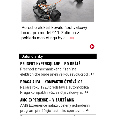
Porsche elektrifikovalo šestiválcový
boxer pro model 911. Zatímco z
pohledu marketingu byla...
>>
Další články
PEUGEOT HYPERSQUARE – PO DRÁTĚ
Přechod z mechanického řízení na
>>
elektronické bude první velkou revolucí od...
PRAGA ALFA – KOMPAKTNÍ ČTYŘVÁLCE
Na jaře roku 1923 představila automobilka
>>
Praga kompaktní vůz se čtyřválcovým...
AMG EXPERIENCE – V ZAJETÍ AMG
AMG Experience nabízí ucelený jednodenní
>>
program přinášející techniku sportovní...