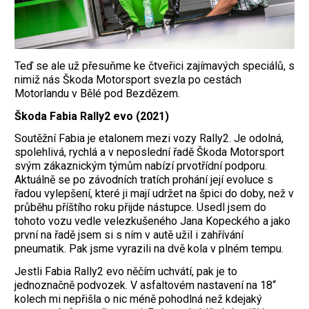
Teď se ale už přesuňme ke čtveřici zajímavých speciálů, s
nimiž nás Škoda Motorsport svezla po cestách
Motorlandu v Bělé pod Bezdězem.
Škoda Fabia Rally2 evo (2021)
Soutěžní Fabia je etalonem mezi vozy Rall­y2. Je odolná,
spolehlivá, rychlá a v neposlední řadě Škoda Motorsport
svým zákaznickým týmům nabízí prvotřídní pod­poru.
Aktuálně se po závodních tratích prohání její evoluce s
řadou vylepšení, které ji mají udržet na špici do doby, než v
průběhu příštího roku přijde nástupce. Usedl jsem do
tohoto vozu vedle velezkušeného Jana Kopeckého a jako
první na řadě jsem si s ním v autě užil i zahřívání
pneumatik. Pak jsme vyrazili na dvě kola v plném tempu.
Jestli Fabia Rally2 evo něčím uchvátí, pak je to
jednoznačně podvozek. V asfaltovém nastavení na 18“
kolech mi nepřišla o nic méně pohodlná než kdejaký