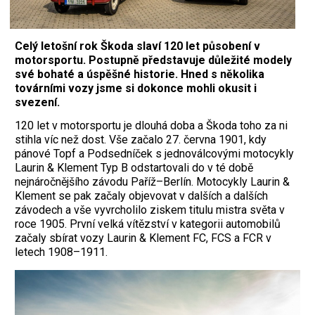
Celý letošní rok Škoda slaví 120 let působení v
motorsportu. Postupně představuje důležité modely
své bohaté a úspěšné historie. Hned s několika
továrními vozy jsme si dokonce mohli okusit i
svezení.
120 let v motorsportu je dlouhá doba a Škoda toho za ni
stihla víc než dost. Vše začalo 27. června 1901, kdy
pánové Topf a Podsedníček s jednoválcovými motocykly
Laurin & Klement Typ B odstartovali do v té době
nejnáročnějšího závodu Paříž–Berlín. Motocykly Laurin &
Klement se pak začaly objevovat v dalších a dalších
závodech a vše vyvrcholilo ziskem titulu mistra světa v
roce 1905. První velká vítězství v kategorii automobilů
začaly sbírat vozy Laurin & Klement FC, FCS a FCR v
letech 1908–1911.