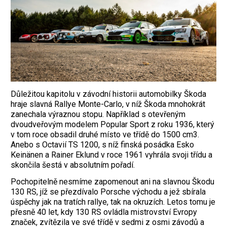
Důležitou kapitolu v závodní historii automobilky Škoda
hraje slavná Rallye Monte-Carlo, v níž Škoda mnohokrát
zanechala výraznou stopu. Například s otevřeným
dvoudveřovým modelem Popular Sport z roku 1936, který
v tom roce obsadil druhé místo ve třídě do 1500 cm3.
Anebo s Octavií TS 1200, s níž finská posádka Esko
Keinänen a Rainer Eklund v roce 1961 vyhrála svoji třídu a
skončila šestá v absolutním pořadí.
Pochopitelně nesmíme zapomenout ani na slavnou Škodu
130 RS, jíž se přezdívalo Porsche východu a jež sbírala
úspěchy jak na tratích rallye, tak na okruzích. Letos tomu je
přesně 40 let, kdy 130 RS ovládla mistrovství Evropy
značek, zvítězila ve své třídě v sedmi z osmi závodů a