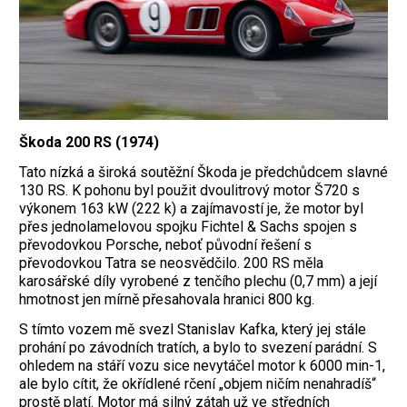
Škoda 200 RS (1974)
Tato nízká a široká soutěžní Škoda je předchůdcem slavné
130 RS. K pohonu byl použit dvoulitrový motor Š720 s
výkonem 163 kW (222 k) a zajímavostí je, že motor byl
přes jednolamelovou spojku Fichtel & Sachs spojen s
převodovkou Porsche, neboť původní řešení s
převodovkou Tatra se neosvědčilo. 200 RS měla
karosářské díly vyrobené z tenčího plechu (0,7 mm) a její
hmotnost jen mírně přesahovala hranici 800 kg.
S tímto vozem mě svezl Stanislav Kafka, který jej stále
prohání po závodních tratích, a bylo to svezení parádní. S
ohledem na stáří vozu sice nevytáčel motor k 6000 min-1,
ale bylo cítit, že okřídlené rčení „objem ničím nenahradíš“
prostě platí. Motor má silný zátah už ve středních