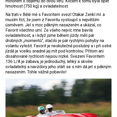
motorem o objemu do dvou litrů. Klíčem k tomu byla opět
hmotnost (750 kg) a ovladatelnost.
Na trati v Bělé mě s Favoritem svezl Otakar Zenkl ml. a
musím říct, že jsem z Favoritu vystoupil s největším
úsměvem. Jel s moc pěkným nasazením a ukázal, co
Favorit všechno umí. Ze všeho nejvíc mne bavila
ovladatelnost, a i když jsme během jízdy měli pár
drobných „momentů“, stačilo je pár rychlými pohyby na
volantu vyřešit. Favorit je neskutečně poslušný a i při ostré
jízdě je vcelku snadné jej mít pod kontrolou. Přitom ani
dosahované rychlosti nejsou nízké. Svezení Favoritem
136 L/A je zábava, je jednoduchý, lehký a skvěle
ovladatelný a navzdory jeho stáří se s ním dá jet s pěkným
nasazením. Tohle vážně pobavilo!