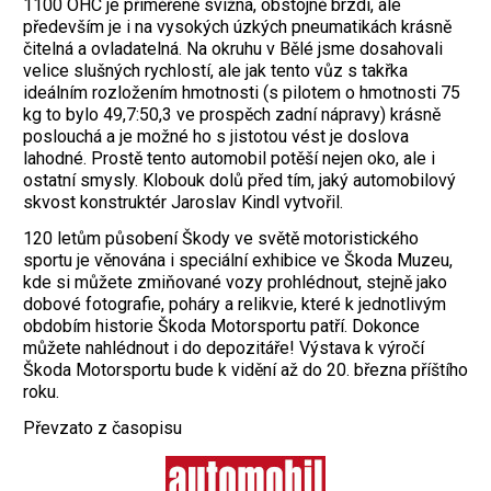
1100 OHC je přiměřeně svižná, obstojně brzdí, ale
především je i na vysokých úzkých pneumatikách krásně
čitelná a ovladatelná. Na okruhu v Bělé jsme dosahovali
velice slušných rychlostí, ale jak tento vůz s takřka
ideálním rozložením hmotnosti (s pilotem o hmotnosti 75
kg to bylo 49,7:50,3 ve prospěch zadní nápravy) krásně
poslouchá a je možné ho s jistotou vést je doslova
lahodné. Prostě tento automobil potěší nejen oko, ale i
ostatní smysly. Klobouk dolů před tím, jaký automobilový
skvost konstruktér Jaroslav Kindl vytvořil.
120 letům působení Škody ve světě motoristického
sportu je věnována i speciální exhibice ve Škoda Muzeu,
kde si můžete zmiňované vozy prohlédnout, stejně jako
dobové fotografie, poháry a relikvie, které k jednotlivým
obdobím historie Škoda ­Motorsportu patří. Dokonce
můžete nahlédnout i do depozitáře! Výstava k výročí
Škoda Motorsportu bude k vidění až do 20. března příštího
roku.
Převzato z časopisu