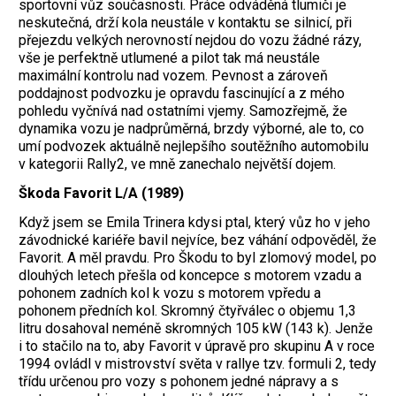
sportovní vůz současnosti. Práce odváděná tlumiči je
neskutečná, drží kola neustále v kontaktu se silnicí, při
přejezdu velkých nerovností nejdou do vozu žádné rázy,
vše je perfektně utlumené a pilot tak má neustále
maximální kontrolu nad vozem. Pevnost a zároveň
poddajnost podvozku je opravdu fascinující a z mého
pohledu vyčnívá nad ostatními vjemy. Samozřejmě, že
dynamika vozu je nadprůměrná, brzdy výborné, ale to, co
umí podvozek aktuálně nejlepšího soutěžního automobilu
v kategorii Rally2, ve mně zanechalo největší dojem.
Škoda Favorit L/A (1989)
Když jsem se Emila Trinera kdysi ptal, který vůz ho v jeho
závodnické kariéře bavil nejvíce, bez váhání odpověděl, že
Favorit. A měl pravdu. Pro Škodu to byl zlomový model, po
dlouhých letech přešla od koncepce s motorem vzadu a
pohonem zadních kol k vozu s motorem vpředu a
pohonem předních kol. Skromný čtyřválec o objemu 1,3
litru dosahoval neméně skromných 105 kW (143 k). Jenže
i to stačilo na to, aby Favorit v úpravě pro skupinu A v roce
1994 ovládl v mistrovství světa v rallye tzv. formuli 2, tedy
třídu určenou pro vozy s pohonem jedné nápravy a s