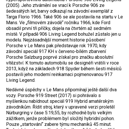
(2005). Jeho ztvárnění se vrací k Porsche 906 ze
šedesátých let, barvy odkazují na závodní exemplář z
Targa Florio 1966. Také 906 se ale postavila na startu v Le
Mans. Ve „filmovém závodě“ ročníku 1966, kde Ford
obsadil první tři příčky, dojela na čtvrtém až sedmém
místě. V případě 906 Living Legend bohužel zůstalo jen u
modelu. Nejzásadnější moment historie působení
Porsche v Le Mans pak představuje rok 1970, kdy
závodní speciál 917 KH v červeno-bílém zbarvení
Porsche Salzburg poprvé získal pro značku absolutní
vítězství. K tomuto automobilu se designéři vrátili v roce
2013, když na základech 918 Spyder během šesti měsíců
postavili jeho moderní reinkarnaci pojmenovanou 917
Living Legend.
Nedávné úspěchy v Le Mans připomínají ještě další dva
vozy. Porsche 919 Street (2017) si pohrávalo s
myšlenkou nabídnout speciál 919 Hybrid amatérským
závodníkům. Řídit stroj, který v upravené verzi proletěl
Nürburgring v čase 5:19,55, by rozhodně bylo velkým
zážitkem, jenže problémem byl složitý hybridní pohon.
Pouze „startování“ zabere týmu mechaniků 45 minut.