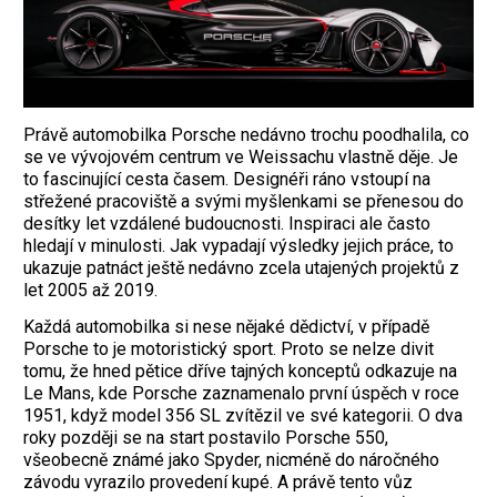
Právě automobilka Porsche nedávno trochu poodhalila, co
se ve vývojovém centrum ve Weissachu vlastně děje. Je
to fascinující cesta časem. Designéři ráno vstoupí na
střežené pracoviště a svými myšlenkami se přenesou do
desítky let vzdálené budoucnosti. Inspiraci ale často
hledají v minulosti. Jak vypadají výsledky jejich práce, to
ukazuje patnáct ještě nedávno zcela utajených projektů z
let 2005 až 2019.
Každá automobilka si nese nějaké dědictví, v případě
Porsche to je motoristický sport. Proto se nelze divit
tomu, že hned pětice dříve tajných konceptů odkazuje na
Le Mans, kde Porsche zaznamenalo první úspěch v roce
1951, když model 356 SL zvítězil ve své kategorii. O dva
roky později se na start postavilo Porsche 550,
všeobecně známé jako Spyder, nicméně do náročného
závodu vyrazilo provedení kupé. A právě tento vůz