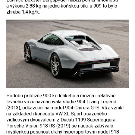
a výkonu 2,88 kg na jednu koňskou sílu, u 909 to bylo
zhruba 1,4 kg/k.
Podobu přibližně 900 kg lehkého a možná i relativně
levného vozu naznačovala studie 904 Living Legend
(2013), odkazující na model 904 Carrera GTS. Vůz vznikl
na základech konceptu VW XL Sport osazeného
vidlicovým dvouválcem z Ducati 1199 Super­leggera.
Porsche Vision 918 RS (2019) se naopak zabývalo
myšlenkou posunout drahý hypersportovní model 918