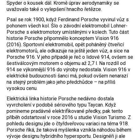
Spyder o kousek dál. Kromě úprav aerodynamiky se
uvažovalo také o vylepšení hnacího řetězce.
Psal se rok 1900, když Ferdinand Porsche vyvinul vůz s
pohonem všech kol. Šlo o závodní elektromobil Lohner-
Porsche s elektromotory umístěnými v kolech. Tuto část
historie Porsche připomnělo konceptem Vision 916
(2016). Sportovní elektromobil, opět poháněný čtveřicí
elektromotorů, ale odkazuje na ještě jeden vůz, a sice na
Porsche 916. V jeho případě je řeč o lidové 914, ovšem se
šestiválcovým motorem o objemu až 2,7 l. Na rozdíl od
914 se výkonnější 916 do výroby nedostala. Vision 916 v
elektrické budoucnosti šanci má, pokud ovšem nenarazí
na stejný problém jako jeho předchůdce – na příliš
vysokou cenu.
Elektrická linka historie Porsche nedávno dostala
vyvrcholení v podobě sériového typu Taycan. Když
pomineme pradávné elektrifikované předky, pak tento
příběh odstartoval v roce 2016 u studie Vision Turismo. Z
pohledu designu jde o čtyřdveřovou variaci na téma 918.
Porsche říká, že taková myšlenka vznikla náhodou během
vývoje designu hybridního hypersportu. Designéři ji ale