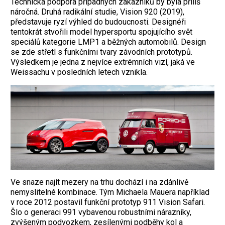
Technická podpora případných zákazníků by byla příliš
náročná. Druhá radikální studie, Vision 920 (2019),
představuje ryzí výhled do budoucnosti. Designéři
tentokrát stvořili model hypersportu spojujícího svět
speciálů kategorie LMP1 a běžných automobilů. Design
se zde střetl s funkčními tvary závodních prototypů.
Výsledkem je jedna z nejvíce extrémních vizí, jaká ve
Weissachu v posledních letech vznikla.
Ve snaze najít mezery na trhu dochází i na zdánlivě
nemyslitelné kombinace. Tým Michaela Mauera například
v roce 2012 postavil funkční prototyp 911 Vision Safari.
Šlo o generaci 991 vybavenou robustními nárazníky,
zvýšeným podvozkem, zesílenými podběhy kol a