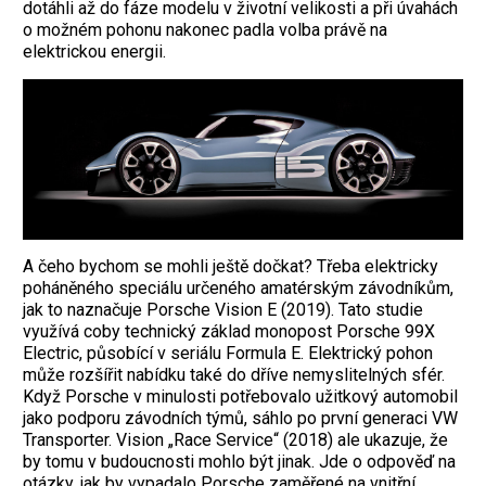
dotáhli až do fáze modelu v životní velikosti a při úvahách
o možném pohonu nakonec padla volba právě na
elektrickou energii.
A čeho bychom se mohli ještě dočkat? Třeba elektricky
poháněného speciálu určeného amatérským závodníkům,
jak to naznačuje Porsche Vision E (2019). Tato studie
využívá coby technický základ monopost Porsche 99X
Electric, působící v seriálu Formula E. Elektrický pohon
může rozšířit nabídku také do dříve nemyslitelných sfér.
Když Porsche v minulosti potřebovalo užitkový automobil
jako podporu závodních týmů, sáhlo po první generaci VW
Transporter. Vision „Race Service“ (2018) ale ukazuje, že
by tomu v budoucnosti mohlo být jinak. Jde o odpověď na
otázky, jak by vypadalo Porsche zaměřené na vnitřní