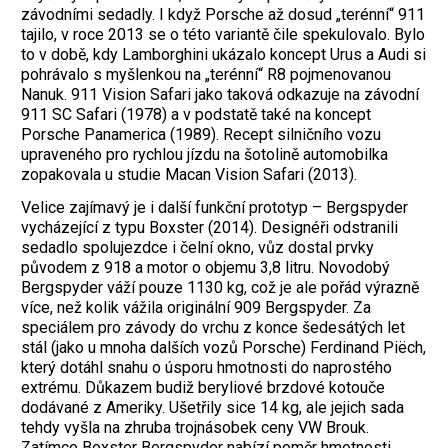
závodními sedadly. I když Porsche až dosud „terénní“ 911
tajilo, v roce 2013 se o této variantě čile spekulovalo. Bylo
to v době, kdy Lamborghini ukázalo koncept Urus a Audi si
pohrávalo s myšlenkou na „terénní“ R8 pojmenovanou
Nanuk. 911 Vision Safari jako taková odkazuje na závodní
911 SC Safari (1978) a v podstatě také na koncept
Porsche Panamerica (1989). Recept silničního vozu
upraveného pro rychlou jízdu na šotolině automobilka
zopakovala u studie Macan Vision Safari (2013).
Velice zajímavý je i další funkční prototyp – Bergspyder
vycházející z typu Boxster (2014). Designéři odstranili
sedadlo spolujezdce i čelní okno, vůz dostal prvky
původem z 918 a motor o objemu 3,8 litru. Novodobý
Bergspyder váží pouze 1130 kg, což je ale pořád výrazně
více, než kolik vážila originální 909 Bergspyder. Za
speciálem pro závody do vrchu z konce šedesátých let
stál (jako u mnoha dalších vozů Porsche) Ferdinand Piëch,
který dotáhl snahu o úsporu hmotnosti do naprostého
extrému. Důkazem budiž beryliové brzdové kotouče
dodávané z Ameriky. Ušetřily sice 14 kg, ale jejich sada
tehdy vyšla na zhruba trojnásobek ceny VW Brouk.
Zatímco Boxster Bergspyder nabízí poměr hmotnosti