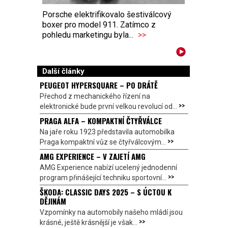
Porsche elektrifikovalo šestiválcový
boxer pro model 911. Zatímco z
pohledu marketingu byla...
>>
Další články
PEUGEOT HYPERSQUARE – PO DRÁTĚ
Přechod z mechanického řízení na
>>
elektronické bude první velkou revolucí od...
PRAGA ALFA – KOMPAKTNÍ ČTYŘVÁLCE
Na jaře roku 1923 představila automobilka
>>
Praga kompaktní vůz se čtyřválcovým...
AMG EXPERIENCE – V ZAJETÍ AMG
AMG Experience nabízí ucelený jednodenní
>>
program přinášející techniku sportovní...
ŠKODA: CLASSIC DAYS 2025 – S ÚCTOU K
DĚJINÁM
Vzpomínky na automobily našeho mládí jsou
>>
krásné, ještě krásnější je však...