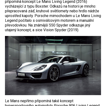
připomíná koncept Le Mans Living Legend (2016)
vycházející z typu Boxster. Odkazů na historii je mnoho:
přepracovaná záď, kruhové světlomety nebo hrdlo nádrže
uprostřed kapoty. Porsche mimochodem u Le Mans Living
Legend počítalo s osmiválcovým motorem a manuální
převodovkou. Na známější 550 Spyder odkazuje jiný
utajený koncept, a sice Vision Spyder (2019).
Le Mans nepřímo připomíná také koncept
hypersportovního automobilu Porsche 906 Living Legend