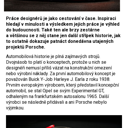
Práce designérů je jako cestování v čase. Inspiraci
hledají v minulosti a výsledkem jejich práce je výhled
do budoucnosti. Také ten ale brzy zestárne
a většinou se z něj stane jen další střípek historie, jak
to ostatně dokazuje patnáct donedávna utajených
projektů Porsche.
Automobilová historie je plná zajímavých strojů.
Dvojnásob to platí o konceptech, protože u nich se
designéři nemusí příliš vázat na konstrukční omezení
nebo výrobní náklady. Za první automobilový koncept je
považován Buick Y-Job Harleye J. Earla z roku 1938.
Prvním evropským výrobcem, který představil koncepční
automobil, se stal Opel se svým Experimental GT,
odhaleným na frankfurtském autosalonu 1965. Další
výrobci se následně přidávali a ani Porsche nebylo
výjimkou.