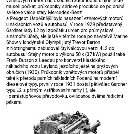
vznětových motorů do osobních automobilů si lidé ještě
museli počkat, průkopníky sériové produkce se po druhé
světové válce staly Mercedes-Benz
a Peugeot. Úspěšnější bylo nasazení vznětových motorů
u nákladních vozů a autobusů. V roce 1929 představený
Gardner řady L2 byl zpočátku určen pro průmyslové
a námořní účely, ale ještě v témže roce po návštěvě Marine
Show v londýnské Olympii jistý Trevor Barton
z Nottinghamu zabudoval čtyřválcovou verzi 4L2 do
autobusu! Stejný motor o výkonu 50 k (37 kW) použil také
Frank Dutson z Leedsu pro konverzi klasického
nákladního vozu Leyland, jezdícího ještě na pryžových
obručích (1930). Průkopník vznětových motorů přispěl
také k přerodu parních nákladních Fodenů na moderní
dieselové typy, první v roce 1931 dostal pětiválec Gardner
typu L2 s přímým vstřikováním nafty (!), ale
i osmistupňovou převodovku, ovládanou dvěma řadicími
pákami.