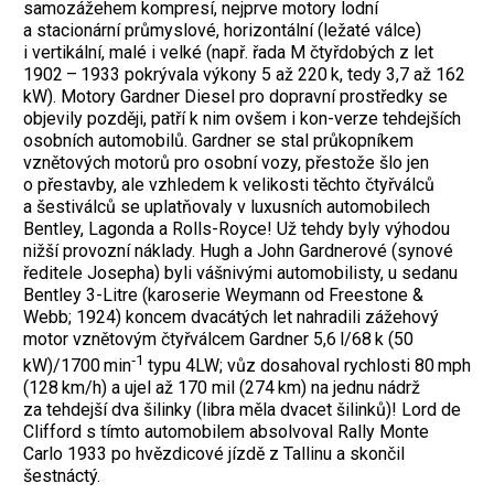
samozážehem kompresí, nejprve motory lodní
a stacionární průmyslové, horizontální (ležaté válce)
i vertikální, malé i velké (např. řada M čtyřdobých z let
1902 – 1933 pokrývala výkony 5 až 220 k, tedy 3,7 až 162
kW). Motory Gardner Diesel pro dopravní prostředky se
objevily později, patří k nim ovšem i kon-verze tehdejších
osobních automobilů. Gardner se stal průkopníkem
vznětových motorů pro osobní vozy, přestože šlo jen
o přestavby, ale vzhledem k velikosti těchto čtyřválců
a šestiválců se uplatňovaly v luxusních automobilech
Bentley, Lagonda a Rolls-Royce! Už tehdy byly výhodou
nižší provozní náklady. Hugh a John Gardnerové (synové
ředitele Josepha) byli vášnivými automobilisty, u sedanu
Bentley 3-Litre (karoserie Weymann od Freestone &
Webb; 1924) koncem dvacátých let nahradili zážehový
motor vznětovým čtyřválcem Gardner 5,6 l/68 k (50
‑1
kW)/1700 min
typu 4LW; vůz dosahoval rychlosti 80 mph
(128 km/h) a ujel až 170 mil (274 km) na jednu nádrž
za tehdejší dva šilinky (libra měla dvacet šilinků)! Lord de
Clifford s tímto automobilem absolvoval Rally Monte
Carlo 1933 po hvězdicové jízdě z Tallinu a skončil
šestnáctý.