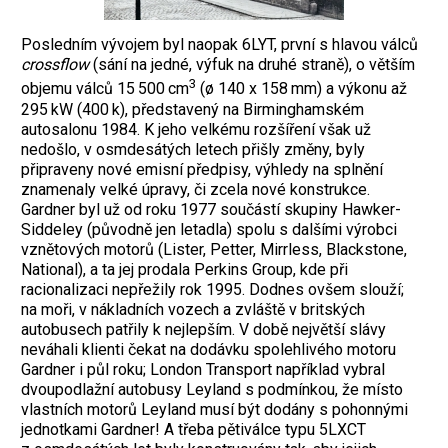
Posledním vývojem byl naopak 6LYT, první s hlavou válců
crossflow
(sání na jedné, výfuk na druhé straně), o větším
3
objemu válců 15 500 cm
(ø 140 x 158 mm) a výkonu až
295 kW (400 k), představený na Birminghamském
autosalonu 1984. K jeho velkému rozšíření však už
nedošlo, v osmdesátých letech přišly změny, byly
připraveny nové emisní předpisy, výhledy na splnění
znamenaly velké úpravy, či zcela nové konstrukce.
Gardner byl už od roku 1977 součástí skupiny Hawker-
Siddeley (původně jen letadla) spolu s dalšími výrobci
vznětových motorů (Lister, Petter, Mirrless, Blackstone,
National), a ta jej prodala Perkins Group, kde při
racionalizaci nepřežily rok 1995. Dodnes ovšem slouží;
na moři, v nákladních vozech a zvláště v britských
autobusech patřily k nejlepším. V době největší slávy
neváhali klienti čekat na dodávku spolehlivého motoru
Gardner i půl roku; London Transport například vybral
dvoupodlažní autobusy Leyland s podmínkou, že místo
vlastních motorů Leyland musí být dodány s pohonnými
jednotkami Gardner! A třeba pětiválce typu 5LXCT