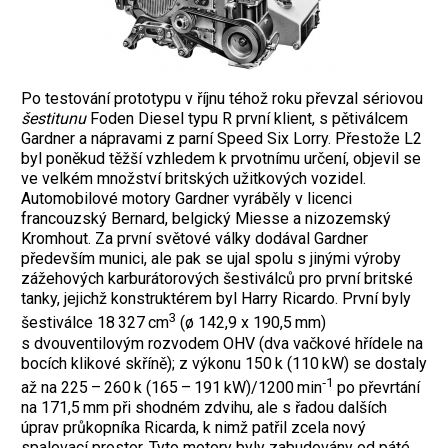
Po testování prototypu v říjnu téhož roku převzal sériovou
šestitunu
Foden Diesel typu R první klient, s pětiválcem
Gardner a nápravami z parní Speed Six Lorry. Přestože L2
byl poněkud těžší vzhledem k prvotnímu určení, objevil se
ve velkém množství britských užitkových vozidel.
Automobilové motory Gardner vyráběly v licenci
francouzský Bernard, belgický Miesse a nizozemský
Kromhout. Za první světové války dodával Gardner
především munici, ale pak se ujal spolu s jinými výroby
zážehových karburátorových šestiválců pro první britské
tanky, jejichž konstruktérem byl Harry Ricardo. První byly
3
šestiválce 18 327 cm
(ø 142,9 x 190,5 mm)
s dvouventilovým rozvodem OHV (dva vačkové hřídele na
bocích klikové skříně); z výkonu 150 k (110 kW) se dostaly
‑1
až na 225 – 260 k (165 – 191 kW)/1200 min
po převrtání
na 171,5 mm při shodném zdvihu, ale s řadou dalších
úprav průkopníka Ricarda, k nimž patřil zcela nový
spalovací prostor. Tyto motory byly zabudovány od páté