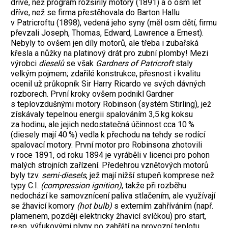
dříve, než program rozšířily motory (1891) a o osm let
dříve, než se firma přestěhovala do Barton Hallu
v Patricroftu (1898), vedená jeho syny (měl osm dětí, firmu
převzali Joseph, Thomas, Edward, Lawrence a Ernest).
Nebyly to ovšem jen díly motorů, ale třeba i zubařská
křesla a nůžky na platinový drát pro zubní plomby! Mezi
výrobci
dieselů
se však
Gardners of Patricroft
staly
velkým pojmem; zdařilé konstrukce, přesnost i kvalitu
ocenil už průkopník Sir Harry Ricardo ve svých dávných
rozborech. První kroky ovšem podnikl Gardner
s teplovzdušnými motory Robinson (systém Stirling), jež
získávaly tepelnou energii spalováním 3,5 kg koksu
za hodinu, ale jejich nedostatečná účinnost cca 10 %
(diesely mají 40 %) vedla k přechodu na tehdy se rodící
spalovací motory. První motor pro Robinsona zhotovili
v roce 1891, od roku 1894 je vyráběli v licenci pro pohon
malých strojních zařízení. Předehrou vznětových motorů
byly tzv.
semi-diesels
, jež mají nižší stupeň komprese než
typy C.I.
(compression ignition)
, takže při rozběhu
nedochází ke samovznícení paliva stlačením, ale využívají
se žhavicí komory
(hot bulb)
s externím zahříváním (např.
plamenem, později elektricky žhavicí svíčkou) pro start,
resp. výfukovými plyny po zahřátí na provozní teplotu