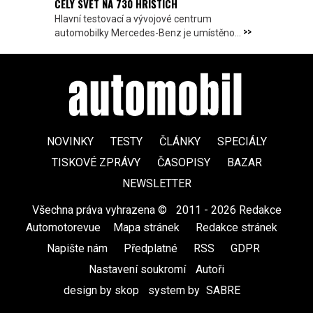
CELÝ SVĚT NA 730 HŘIŠTÍCH
Hlavní testovací a vývojové centrum
>>
automobilky Mercedes-Benz je umístěno...
NOVINKY
TESTY
ČLÁNKY
SPECIÁLY
TISKOVÉ ZPRÁVY
ČASOPISY
BAZAR
NEWSLETTER
Všechna práva vyhrazena ©
|
2011 - 2026 Redakce
Automotorevue
|
Mapa stránek
|
Redakce stránek
|
Napište nám
|
Předplatné
|
RSS
|
GDPR
|
Nastavení soukromí
Autoři
design by skop
|
system by
SABRE
|