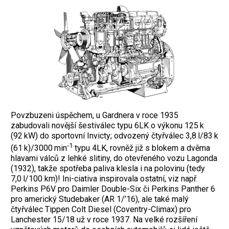
Povzbuzeni úspěchem, u Gardnera v roce 1935
zabudovali novější šestiválec typu 6LK o výkonu 125 k
(92 kW) do sportovní Invicty; odvozený čtyřválec 3,8 l/83 k
‑1
(61 k)/3000 min
typu 4LK, rovněž již s blokem a dvěma
hlavami válců z lehké slitiny, do otevřeného vozu Lagonda
(1932), takže spotřeba paliva klesla i na polovinu (tedy
7,0 l/100 km)! Ini-ciativa inspirovala ostatní, viz např.
Perkins P6V pro Daimler Double-Six či Perkins Panther 6
pro americký Studebaker (AR 1/’16), ale také malý
čtyřválec Tippen Colt Diesel (Coventry-Climax) pro
Lanchester 15/18 už v roce 1937. Na velké rozšíření