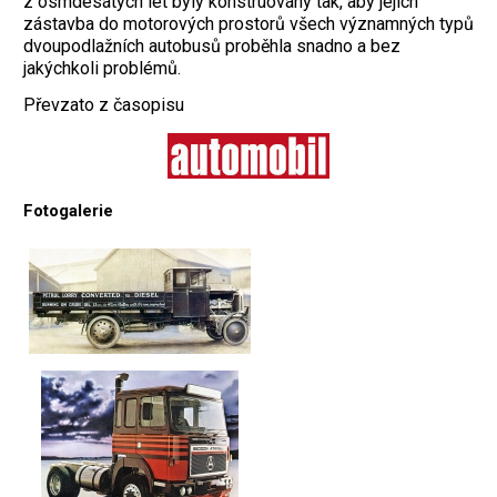
z osmdesátých let byly konstruovány tak, aby jejich
zástavba do motorových prostorů všech významných typů
dvoupodlažních autobusů proběhla snadno a bez
jakýchkoli problémů.
Převzato z časopisu
Fotogalerie