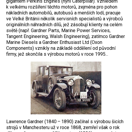
gigantem Perkins Engines (nyní Caterpillar). Vzhledem
k velkému rozšíření těchto motorů, zejména pro pohon
nákladních automobilů, autobusů a menších lodí, pracuje
ve Velké Británii několik servisních specialistů a výrobců
originálních náhradních dílů, jež zásobují klienty na celém
světě (např. Gardner Parts, Marine Power Services,
Tangent Engineering, Walsh Engineering), zatímco Gardner
Marine Diesels a Gardner Enthusiast Ltd (Oxon
Components) vznikly na základě oddělení od původní
firmy, jež skončila s výrobou motorů v roce 1995...
Lawrence Gardner (1840 – 1890) začínal s výrobou šicích
strojů v Manchesteru už v roce 1868, zemřel však o rok