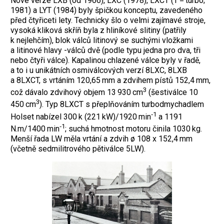
Nové verze LXB (od 1966), LXC (1978), LXCT (T = turbo;
1981) a LYT (1984) byly špičkou konceptu, zavedeného
před čtyřiceti lety. Technicky šlo o velmi zajímavé stroje,
vysoká kliková skříň byla z hliníkové slitiny (patřily
k nejlehčím), blok válců litinový se suchými vložkami
a litinové hlavy -válců dvě (podle typu jedna pro dva, tři
nebo čtyři válce). Kapalinou chlazené válce byly v řadě,
a to i u unikátních osmiválcových verzí 8LXC, 8LXB
a 8LXCT, s vrtáním 120,65 mm a zdvihem pístů 152,4 mm,
3
což dávalo zdvihový objem 13 930 cm
(šestiválce 10
3
450 cm
). Typ 8LXCT s přeplňováním turbodmychadlem
‑1
Holset nabízel 300 k (221 kW)/1920 min
a 1191
‑1
N.m/1400 min
; suchá hmotnost motoru činila 1030 kg.
Menší řada LW měla vrtání a zdvih ø 108 x 152,4 mm
(včetně sedmilitrového pětiválce 5LW).