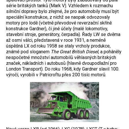
série britských tanků (Mark V). Vzhledem k rozmachu
silniční dopravy bylo zřejmé, že pro automobily musí být
speciální konstrukce, z nichž se naopak odvozovaly
motory pro lodě (včetně převodové reverzační skříně
konstrukce Gardner), či jiné účely (malé lokomotivy,
stavební stroje, generátory, čerpadla). Řady LW se dvěma
až osmi válci, představená v roce 1931, a neméně
úspěšná LX od roku 1958 se staly vrcholy produkce,
známé pod sloganem
The Great British Diesel
, a poháněly
nespočetné množství automobilů věhlasných britských
značek, nákladních i autobusů (hlavně dvoupodlažní pro
London Transport). Do roku 1968, kdy Gardner slavil 100.
výročí, vyrobili v Patricroftu přes 200 tisíc motorů.