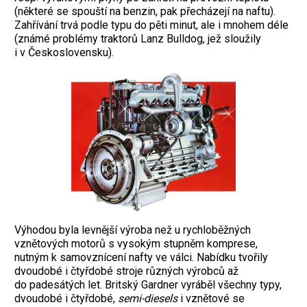
(některé se spouští na benzin, pak přecházejí na naftu).
Zahřívání trvá podle typu do pěti minut, ale i mnohem déle
(známé problémy traktorů Lanz Bulldog, jež sloužily
i v Československu).
Výhodou byla levnější výroba než u rychloběžných
vznětových motorů s vysokým stupněm komprese,
nutným k samovznícení nafty ve válci. Nabídku tvořily
dvoudobé i čtyřdobé stroje různých výrobců až
do padesátých let. Britský Gardner vyráběl všechny typy,
dvoudobé i čtyřdobé,
semi-diesels
i vznětové se