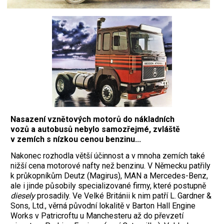
Nasazení vznětových motorů do nákladních
vozů a autobusů nebylo samozřejmé, zvláště
v zemích
s nízkou cenou benzinu...
Nakonec rozhodla větší účinnost a v mnoha zemích také
nižší cena motorové nafty než benzinu. V Německu patřily
k průkopníkům Deutz (Magirus), MAN a Mercedes-Benz,
ale i jinde působily specializované firmy, které postupně
diesely
prosadily. Ve Velké Británii k nim patří L. Gardner &
Sons, Ltd., věrná původní lokalitě v Barton Hall Engine
Works v Patricroftu u Manchesteru až do převzetí