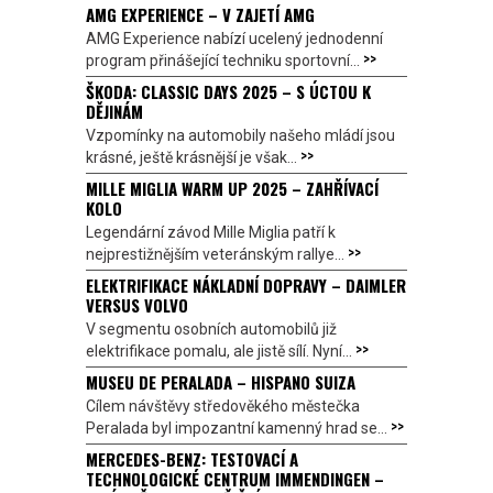
AMG EXPERIENCE – V ZAJETÍ AMG
AMG Experience nabízí ucelený jednodenní
>>
program přinášející techniku sportovní...
ŠKODA: CLASSIC DAYS 2025 – S ÚCTOU K
DĚJINÁM
Vzpomínky na automobily našeho mládí jsou
>>
krásné, ještě krásnější je však...
MILLE MIGLIA WARM UP 2025 – ZAHŘÍVACÍ
KOLO
Legendární závod Mille Miglia patří k
>>
nejprestižnějším veteránským rallye...
ELEKTRIFIKACE NÁKLADNÍ DOPRAVY – DAIMLER
VERSUS VOLVO
V segmentu osobních automobilů již
>>
elektrifikace pomalu, ale jistě sílí. Nyní...
MUSEU DE PERALADA – HISPANO SUIZA
Cílem návštěvy středověkého městečka
>>
Peralada byl impozantní kamenný hrad se...
MERCEDES-BENZ: TESTOVACÍ A
TECHNOLOGICKÉ CENTRUM IMMENDINGEN –