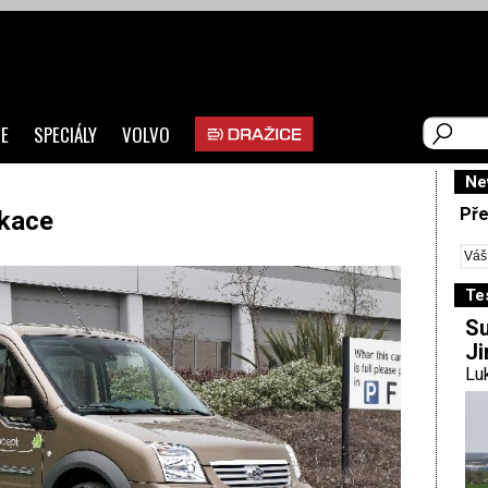
E
SPECIÁLY
VOLVO
Ne
Pře
ikace
Te
Su
Ji
Luk