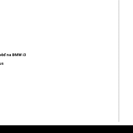
věď na BMW i3
us