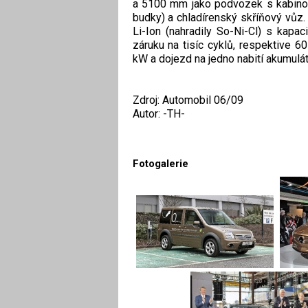
a 5100 mm jako podvozek s kabinou
budky) a chladírenský skříňový vůz.
Li-Ion (nahradily So-Ni-Cl) s kapa
záruku na tisíc cyklů, respektive 
kW a dojezd na jedno nabití akumulát
Zdroj: Automobil 06/09
Autor: -TH-
Fotogalerie