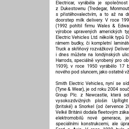
Electricar, vyráběla je společnos
z Dukestownu (Tredegar, Monmouths
s přistěhovalectvím, a to až na d
doorstep milk delivery. V roce 19
(1992 pohltil firmu Wales & Edwa
výrobce upravených amerických ty
Electric Vehicles Ltd. několik typů
rámem budky, či kompletní laminát
Truck a skříňový rozvážkový Delive
i dnes můžete na londýnských ulic
Harrods, speciálně vyrobený pro o
1939); v roce 1950 vyrábělo 17 br
nového pod sluncem, jako ostatně v
Smith Electric Vehicles, nyní se s
(Tyne & Wear), je od roku 2004 souč
Group Plc. z Newcastle, která sd
vysokozdvižných plošin UpRig
(britské) a Snorkel (od července 2
Velké Británii dodala fleetovým záka
elektromobilů nové generace, 
speciálními konstrukcemi, ale úp