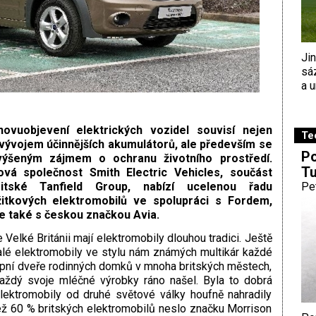
Ji
sá
a u
novuobjevení elektrických vozidel souvisí nejen
Te
 vývojem účinnějších akumulátorů, ale především se
Po
výšeným zájmem o ochranu životního prostředí.
Tu
ová společnost Smith Electric Vehicles, součást
ritské Tanfield Group, nabízí ucelenou řadu
Pe
žitkových elektromobilů ve spolupráci s Fordem,
le také s českou značkou Avia.
 Velké Británii mají elektromobily dlouhou tradici. Ještě
lé elektromobily ve stylu nám známých multikár každé
upní dveře rodinných domků v mnoha britských městech,
každý svoje mléčné výrobky ráno našel. Byla to dobrá
elektromobily od druhé světové války houfně nahradily
ž 60 % britských elektromobilů neslo značku Morrison