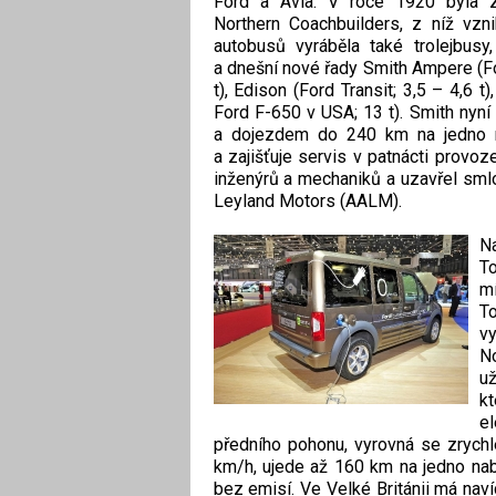
Ford a Avia. V roce 1920 byla z
Northern Coachbuilders, z níž vzn
autobusů vyráběla také trolejbusy
a dnešní nové řady Smith Ampere (Fo
t), Edison (Ford Transit; 3,5 – 4,6 
Ford F-650 v USA; 13 t). Smith nyní
a dojezdem do 240 km na jedno nab
a zajišťuje servis v patnácti prov
inženýrů a mechaniků a uzavřel sm
Leyland Motors (AALM).
N
T
mí
To
v
No
už
k
e
předního pohonu, vyrovná se zrych
km/h, ujede až 160 km na jedno nab
bez emisí. Ve Velké Británii má naví