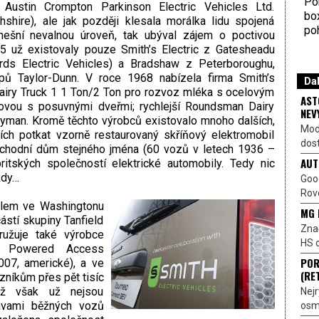
Por
t Austin Crompton Parkinson Electric Vehicles Ltd.
bo
hire), ale jak později klesala morálka lidu spojená
poh
nešní nevalnou úroveň, tak ubýval zájem o poctivou
95 už existovaly pouze Smith’s Electric z Gatesheadu
rds Electric Vehicles) a Bradshaw z Peterboroughu,
pů Taylor-Dunn. V roce 1968 nabízela firma Smith’s
Dal
 Dairy Truck 1 1 Ton/2 Ton pro rozvoz mléka s ocelovým
AST
ovou s posuvnými dveřmi; rychlejší Roundsman Dairy
NEV
ryman. Kromě těchto výrobců existovalo mnoho dalších,
Mod
ích potkat vzorně restaurovaný skříňový elektromobil
dost
bchodní dům stejného jména (60 vozů v letech 1936 –
AUT
itských společností elektrické automobily. Tedy nic
ždy…
Goo
Rove
ídlem ve Washingtonu
MG 
ástí skupiny Tanfield
Znač
ružuje také výrobce
HS o
ht Powered Access
POR
007, americké), a ve
(RE
zníkům přes pět tisíc
jež však už nejsou
Nejr
ravami běžných vozů
osmi