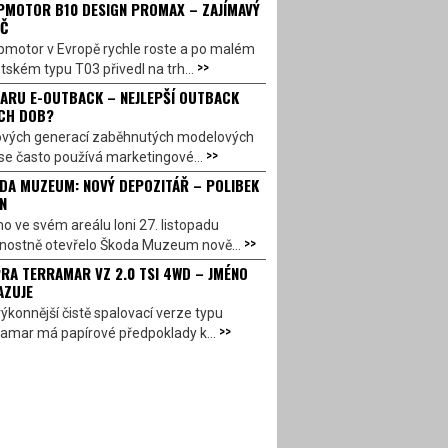
PMOTOR B10 DESIGN PROMAX – ZAJÍMAVÝ
Č
pmotor v Evropě rychle roste a po malém
>>
ském typu T03 přivedl na trh...
ARU E-OUTBACK – NEJLEPŠÍ OUTBACK
CH DOB?
ových generací zaběhnutých modelových
>>
se často používá marketingové...
DA MUZEUM: NOVÝ DEPOZITÁŘ – POLIBEK
N
o ve svém areálu loni 27. listopadu
>>
vnostně otevřelo Škoda Muzeum nově...
RA TERRAMAR VZ 2.0 TSI 4WD – JMÉNO
AZUJE
ýkonnější čistě spalovací verze typu
>>
amar má papírové předpoklady k...