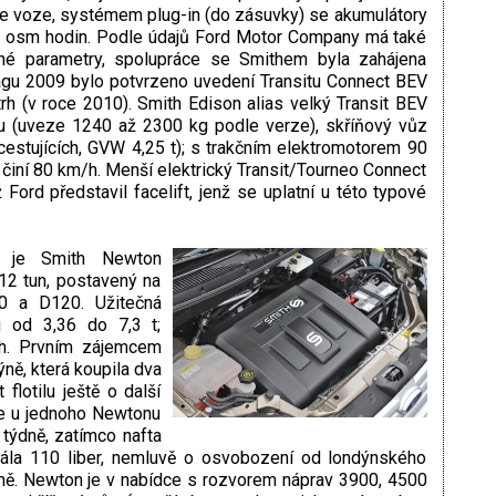
ve voze, systémem plug-in (do zásuvky) se akumulátory
 až osm hodin. Podle údajů Ford Motor Company má také
né parametry, spolupráce se Smithem byla zahájena
agu 2009 bylo potvrzeno uvedení Transitu Connect BEV
h (v roce 2010). Smith Edison alias velký Transit BEV
 (uveze 1240 až 2300 kg podle verze), skříňový vůz
estujících, GVW 4,25 t); s trakčním elektromotorem 90
 činí 80 km/h. Menší elektrický Transit/Tourneo Connect
ord představil facelift, jenž se uplatní u této typové
y je Smith Newton
12 tun, postavený na
0 a D120. Užitečná
 od 3,36 do 7,3 t;
/h. Prvním zájemcem
ně, která koupila dva
 flotilu ještě o další
je u jednoho Newtonu
r týdně, zatímco nafta
stála 110 liber, nemluvě o osvobození od londýnského
daně. Newton je v nabídce s rozvorem náprav 3900, 4500