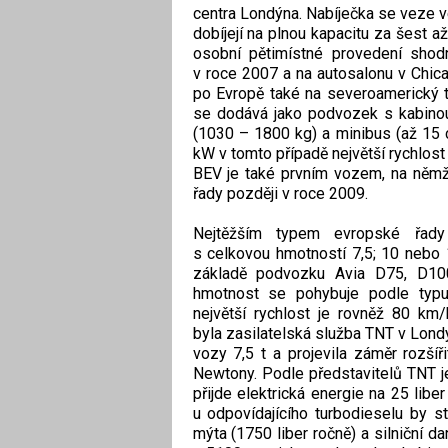
centra Londýna. Nabíječka se veze 
dobíjejí na plnou kapacitu za šest
osobní pětimístné provedení shod
v roce 2007 a na autosalonu v Chic
po Evropě také na severoamerický tr
se dodává jako podvozek s kabinou
(1030 – 1800 kg) a minibus (až 15 c
kW v tomto případě největší rychlost
BEV je také prvním vozem, na němž F
řady později v roce 2009.
Nejtěžším typem evropské řad
s celkovou hmotností 7,5; 10 nebo 
základě podvozku Avia D75, D10
hmotnost se pohybuje podle typu
největší rychlost je rovněž 80 km
byla zasilatelská služba TNT v Londý
vozy 7,5 t a projevila záměr rozšířit
Newtony. Podle představitelů TNT 
přijde elektrická energie na 25 libe
u odpovídajícího turbodieselu by 
mýta (1750 liber ročně) a silniční 