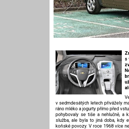
Z
s
z
N
b
u
a
Ve
v sedmdesátých letech přivážely ma
ráno mléko a jogurty přímo před vst
pohybovaly se tiše a nehlučně, a 
služba, ale byla to jiná doba, kdy 
koňské povozy. V roce 1968 více ne