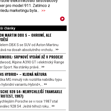
sche elektrifikovalo šestiválcový
xer pro model 911. Zatímco z
ledu marketingu byla...
>>
ší články
ON MARTIN DBX S – OHROMÍ, ALE
YDĚSÍ
elem DBX S se SUV od Aston Martinu
>>
ává na dosah absolutního vrcholu...
OMOBIL: SRPNOVÉ VYDÁNÍ JIŽ V PRODEJI!
dwood, Alpine A390 GT i elektrický Range
>>
r Sport. Na stánky právě...
HS HYBRID+ – KLIDNÁ NÁTURA
ka MG minulý rok rozšířila nabídku typu
>>
 hybridní variantu Hybrid+,...
SCHE 928 S4: NEJRYCHLEJŠÍ TRANSAXLE
TROTEST, 1987)
ychlejším Porsche se v roce 1987 stal
>>
válec 928 S4. Ještě téhož roku...