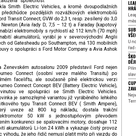
aložena společnost
LEA
ikla Smith Electric Vehicles, a kromě dvoupodlažních
HRÁ
, předchůdce pozdějších rozvážkových elektromobilů
Lea
rd Transit Connect; GVW do 2,3 t, resp. zesílený do 3,0
měst
t), Newton (Avia řady D; 7,5 – 12 t) a Faraday (kapotový
SUB
 nabízí elektromobily s rychlostí až 112 km/h (70 mph)
VŠE
ití akumulátorů; vyrábí je v severovýchodní Anglii
U n
ozech od Gatesheadu po Southampton, má 130 mobilních
řad 
louvy o spolupráci s Ford Motor Company a Avia Ashok
ŠKO
DĚJI
a Ženevském autosalonu 2009 představil Ford nejen
Přím
ourneo Connect (osobní verze malého Transitu) po
sla
rném faceliftu, ale současně plně elektrickou verzi
CUP
urneo Connect Concept BEV (Battery Electric Vehicle),
ZAV
yvinutou ve spolupráci se Smith Electric Vehicles.
Nejv
vinka je samozřejmě variantou již vyráběného lehkého
Terr
itkového typu Transit Connect BEV ( Smith Ampere),
terý uveze až 800 kg nákladu; dostala trakční
lektromotor 50 kW s jednostupňovým převodem
lením konkurenci se spalovacími motory, dosahuje 112
ití akumulátorů Li-Ion 24 kWh a vykazuje čistý provoz
c výhodu, že jeho řidič nemusí platit mýto při vjezdu do