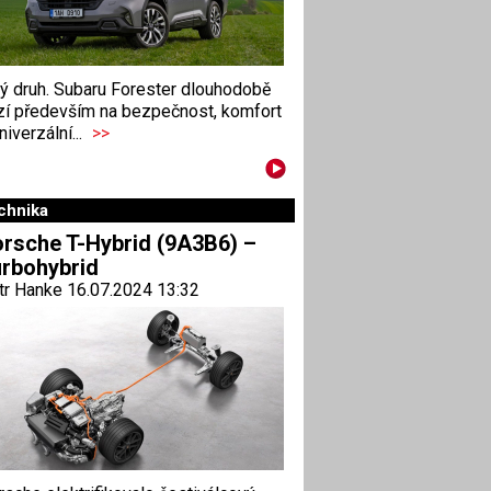
ný druh. Subaru Forester dlouhodobě
zí především na bezpečnost, komfort
niverzální...
>>
chnika
rsche T-Hybrid (9A3B6) –
rbohybrid
tr Hanke 16.07.2024 13:32