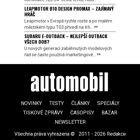
LEAPMOTOR B10 DESIGN PROMAX – ZAJÍMAVÝ
HRÁČ
Leapmotor v Evropě rychle roste a po malém
>>
městském typu T03 přivedl na trh...
SUBARU E-OUTBACK – NEJLEPŠÍ OUTBACK
VŠECH DOB?
U nových generací zaběhnutých modelových
>>
řad se často používá marketingové...
NOVINKY
TESTY
ČLÁNKY
SPECIÁLY
TISKOVÉ ZPRÁVY
ČASOPISY
BAZAR
NEWSLETTER
Všechna práva vyhrazena ©
|
2011 - 2026 Redakce