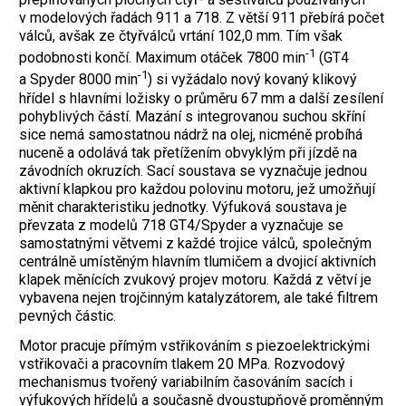
v modelových řadách 911 a 718. Z větší 911 přebírá počet
válců, avšak ze čtyřválců vrtání 102,0 mm. Tím však
-1
podobnosti končí. Maximum otáček 7800 min
(GT4
-1
a Spyder 8000 min
) si vyžádalo nový kovaný klikový
hřídel s hlavními ložisky o průměru 67 mm a další zesílení
pohyblivých částí. Mazání s integrovanou suchou skříní
sice nemá samostatnou nádrž na olej, nicméně probíhá
nuceně a odolává tak přetížením obvyklým při jízdě na
závodních okruzích. Sací soustava se vyznačuje jednou
aktivní klapkou pro každou polovinu motoru, jež umožňují
měnit charakteristiku jednotky. Výfuková soustava je
převzata z modelů 718 GT4/Spyder a vyznačuje se
samostatnými větvemi z každé trojice válců, společným
centrálně umístěným hlavním tlumičem a dvojicí aktivních
klapek měnících zvukový projev motoru. Každá z větví je
vybavena nejen trojčinným katalyzátorem, ale také filtrem
pevných částic.
Motor pracuje přímým vstřikováním s piezoelektrickými
vstřikovači a pracovním tlakem 20 MPa. Rozvodový
mechanismus tvořený variabilním časováním sacích i
výfukových hřídelů a současně dvoustupňově proměnným