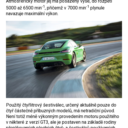
Atmosférický motor jej má posazený výše, do rozpětí
-1
-1
5000 až 6500 min
, přičemž v 7000 min
plynule
navazuje maximální výkon.
Použitý čtyřlitrový šestiválec, určený aktuálně pouze do
čtyř částečně příbuzných modelů, má netradiční původ.
Není totiž méně výkonným provedením motoru použitého
v některé z verzí GT3, ale je postaven na základě rodiny
přeplňovaných plochých čtyř- a šestiválců používaných