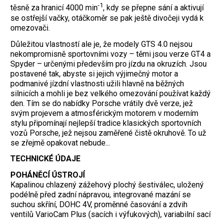
-1
těsně za hranicí 4000 min
, kdy se přepne sání a aktivují
se ostřejší vačky, otáčkoměr se pak ještě divočeji vydá k
omezovači.
Důležitou vlastností ale je, že modely GTS 4.0 nejsou
nekompromisně sportovními vozy – těmi jsou verze GT4 a
Spyder – určenými především pro jízdu na okruzích. Jsou
postavené tak, abyste si jejich výjimečný motor a
podmanivé jízdní vlastnosti užili hlavně na běžných
silnicích a mohli je bez velkého omezování používat každý
den. Tím se do nabídky Porsche vrátily dvě verze, jež
svým projevem a atmosférickým motorem v moderním
stylu připomínají nejlepší tradice klasických sportovních
vozů Porsche, jež nejsou zaměřené čistě okruhově. To už
se zřejmě opakovat nebude...
TECHNICKÉ ÚDAJE
POHÁNĚCÍ ÚSTROJÍ
Kapalinou chlazený zážehový plochý šestiválec, uložený
podélně před zadní nápravou, integrované mazání se
suchou skříní, DOHC 4V, proměnné časování a zdvih
ventilů VarioCam Plus (sacích i výfukových), variabilní sací