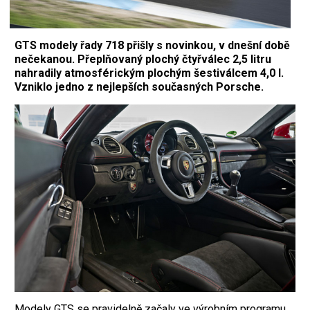
GTS modely řady 718 přišly s novinkou, v dnešní době
nečekanou. Přeplňovaný plochý čtyřválec 2,5 litru
nahradily atmosférickým plochým šestiválcem 4,0 l.
Vzniklo jedno z nejlepších současných Porsche.
Modely GTS se pravidelně začaly ve výrobním programu