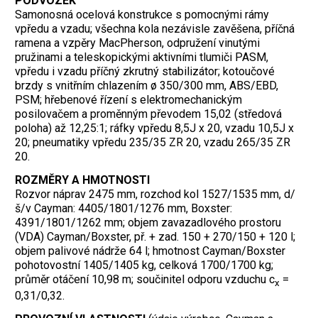
PODVOZEK
Samonosná ocelová konstrukce s pomocnými rámy
vpředu a vzadu; všechna kola nezávisle zavěšena, příčná
ramena a vzpěry MacPherson, odpružení vinutými
pružinami a teleskopickými aktivními tlumiči PASM,
vpředu i vzadu příčný zkrutný stabilizátor; kotoučové
brzdy s vnitřním chlazením ø 350/300 mm, ABS/EBD,
PSM; hřebenové řízení s elektromechanickým
posilovačem a proměnným převodem 15,02 (středová
poloha) až 12,25:1; ráfky vpředu 8,5J x 20, vzadu 10,5J x
20; pneumatiky vpředu 235/35 ZR 20, vzadu 265/35 ZR
20.
ROZMĚRY A HMOTNOSTI
Rozvor náprav 2475 mm, rozchod kol 1527/1535 mm, d/
š/v Cayman: 4405/1801/1276 mm, Boxster:
4391/1801/1262 mm; objem zavazadlového prostoru
(VDA) Cayman/Boxster, př. + zad. 150 + 270/150 + 120 l;
objem palivové nádrže 64 l; hmotnost Cayman/Boxster
pohotovostní 1405/1405 kg, celková 1700/1700 kg;
průměr otáčení 10,98 m; součinitel odporu vzduchu c
=
x
0,31/0,32.