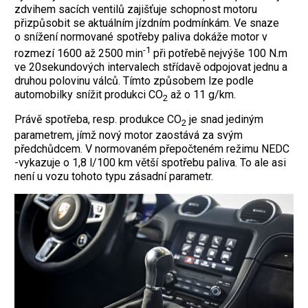
zdvihem sacích ventilů zajišťuje schopnost motoru
přizpůsobit se aktuálním jízdním podmínkám. Ve snaze
o snížení normované spotřeby paliva dokáže motor v
-1
rozmezí 1600 až 2500 min
při potřebě nejvýše 100 N.m
ve 20sekundových intervalech střídavě odpojovat jednu a
druhou polovinu válců. Tímto způsobem lze podle
automobilky snížit produkci CO
až o 11 g/km.
2
Právě spotřeba, resp. produkce CO
je snad jediným
2
parametrem, jímž nový motor zaostává za svým
předchůdcem. V normovaném přepočteném režimu NEDC
-vykazuje o 1,8 l/100 km větší spotřebu paliva. To ale asi
není u vozu tohoto typu zásadní parametr.