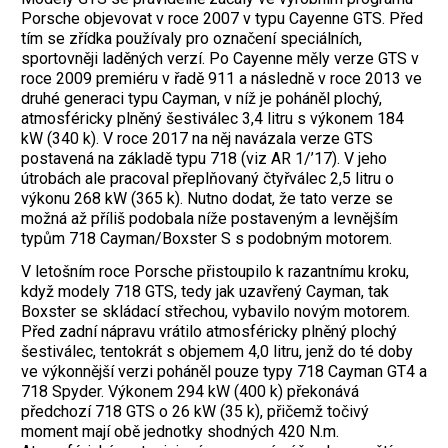
Porsche objevovat v roce 2007 v typu Cayenne GTS. Před
tím se zřídka používaly pro označení speciálních,
sportovněji laděných verzí. Po Cayenne měly verze GTS v
roce 2009 premiéru v řadě 911 a následně v roce 2013 ve
druhé generaci typu Cayman, v níž je poháněl plochý,
atmosféricky plněný šestiválec 3,4 litru s výkonem 184
kW (340 k). V roce 2017 na něj navázala verze GTS
postavená na základě typu 718 (viz AR 1/’17). V jeho
útrobách ale pracoval přeplňovaný čtyřválec 2,5 litru o
výkonu 268 kW (365 k). Nutno dodat, že tato verze se
možná až příliš podobala níže postaveným a levnějším
typům 718 Cayman/Boxster S s podobným motorem.
V letošním roce Porsche přistoupilo k razantnímu kroku,
když modely 718 GTS, tedy jak uzavřený Cayman, tak
Boxster se skládací střechou, vybavilo novým motorem.
Před zadní nápravu vrátilo atmosféricky plněný plochý
šestiválec, tentokrát s objemem 4,0 litru, jenž do té doby
ve výkonnější verzi poháněl pouze typy 718 Cayman GT4 a
718 Spyder. Výkonem 294 kW (400 k) překonává
předchozí 718 GTS o 26 kW (35 k), přičemž točivý
moment mají obě jednotky shodných 420 N.m.