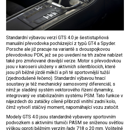
Standardní výbavou verzí GTS 4.0 je šestistupňová
manuální převodovka pocházející z typů GT4 a Spyder.
Porsche ale již pracuje na variantě s dvouspojkovou
převodovkou PDK, jež se po uvedení na trh začne nabízet
také pro zmiňované dravější verze. Motor s převodovkou
jsou v karoserii uloženy v aktivních silentblocích, které
jsou při běžné jízdě měkčí a při té sportovnější tužší
(zjednodušeně řečeno). Standardní výbavou hnací
soustavy je též mechanický samosvorný diferenciál, s
nímž je sladěný systém vektorového řízení dynamiky,
integrovaný ve stabilizačním systému PSM. Tato funkce v
nájezdech do zatáčky cíleně přibrzdí vnitřní zadní kolo,
čímž vytvoří stáčivý moment, napomáhající vozu zatočit.
Modely GTS 4.0 jsou standardně vybaveny sportovním
podvozkem s aktivními tlumiči PASM se sníženou světlou
výškou oproti běžným verzím řady 718 o 20 mm. Volitelně