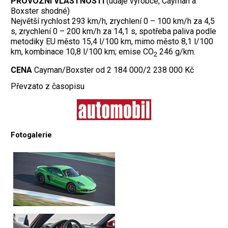
PROVOZNÍ VLASTNOSTI
(údaje výrobce, Cayman a
Boxster shodné)
Největší rychlost 293 km/h, zrychlení 0 – 100 km/h za 4,5
s, zrychlení 0 – 200 km/h za 14,1 s, spotřeba paliva podle
metodiky EU město 15,4 l/100 km, mimo město 8,1 l/100
km, kombinace 10,8 l/100 km; emise CO
246 g/km.
2
CENA
Cayman/Boxster od 2 184 000/2 238 000 Kč
Převzato z časopisu
Fotogalerie