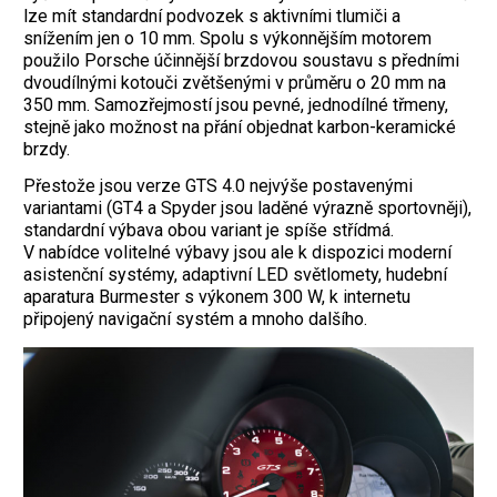
lze mít standardní podvozek s aktivními tlumiči a
snížením jen o 10 mm. Spolu s výkonnějším motorem
použilo Porsche účinnější brzdovou soustavu s předními
dvoudílnými kotouči zvětšenými v průměru o 20 mm na
350 mm. Samozřejmostí jsou pevné, jednodílné třmeny,
stejně jako možnost na přání objednat karbon-keramické
brzdy.
Přestože jsou verze GTS 4.0 nejvýše postavenými
variantami (GT4 a Spyder jsou laděné výrazně sportovněji),
standardní výbava obou variant je spíše střídmá.
V nabídce volitelné výbavy jsou ale k dispozici moderní
asistenční systémy, adaptivní LED světlomety, hudební
aparatura Burmester s výkonem 300 W, k internetu
připojený navigační systém a mnoho dalšího.