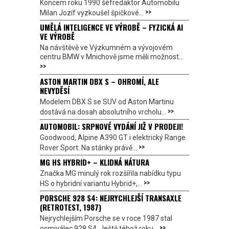
Koncem roku 1990 šéfredaktor Automobilu
>>
Milan Jozíf vyzkoušel špičkové...
UMĚLÁ INTELIGENCE VE VÝROBĚ – FYZICKÁ AI
VE VÝROBĚ
Na návštěvě ve Výzkumném a vývojovém
centru BMW v Mnichově jsme měli možnost...
>>
ASTON MARTIN DBX S – OHROMÍ, ALE
NEVYDĚSÍ
Modelem DBX S se SUV od Aston Martinu
>>
dostává na dosah absolutního vrcholu...
AUTOMOBIL: SRPNOVÉ VYDÁNÍ JIŽ V PRODEJI!
Goodwood, Alpine A390 GT i elektrický Range
>>
Rover Sport. Na stánky právě...
MG HS HYBRID+ – KLIDNÁ NÁTURA
Značka MG minulý rok rozšířila nabídku typu
>>
HS o hybridní variantu Hybrid+,...
PORSCHE 928 S4: NEJRYCHLEJŠÍ TRANSAXLE
(RETROTEST, 1987)
Nejrychlejším Porsche se v roce 1987 stal
>>
osmiválec 928 S4. Ještě téhož roku...