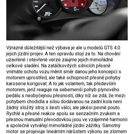
Výrazně důležitější než výbava je ale u modelů GTS 4.0
jejich jízdní projev. A ten opravdu stojí za to. Na chování
uzavřené i otevřené verze zaujme jejich mimořádné
celkové sladění. Na zatáčkovitých silnicích přesně
vnímáte ochotu vozu měnit směr danou jeho koncepcí s
motorem uprostřed, ale také schopnost přesně pohyby
karoserie korigovat. A to jak volantem, tak především
motorem, jenž reaguje na sebemenší pohyb plynového
pedálu s neobyčejnou přesností, díky níž se zdá, že mezi
pohybem chodidla a silou dodávanou na zadní kola není
žádný složitý stroj s šesti válci, ale jakési pevné pouto.
Rychlé a přesné reakce spolu se senzačním zvukem a
přesnou manuální převodovkou jsou ve vzájemné harmonii
a společně vytvářejí mimořádné jízdní zážitky. Samotný
motor se projevuje lineárním nárůstem výkonu se zlomem