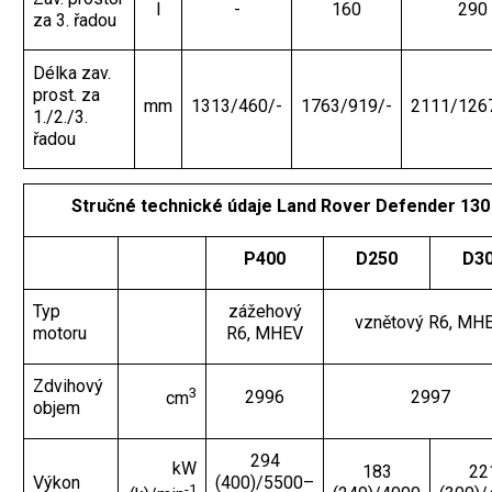
l
-
160
290
za 3. řadou
Délka zav.
prost. za
mm
1313/460/-
1763/919/-
2111/126
1./2./3.
řadou
Stručné technické údaje Land Rover Defender 130
P400
D250
D3
Typ
zážehový
vznětový R6, MH
motoru
R6, MHEV
Zdvihový
3
2996
2997
cm
objem
294
kW
183
22
Výkon
(400)/5500–
-1