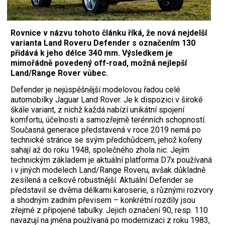
Rovnice v názvu tohoto článku říká, že nová nejdelší
varianta Land Roveru Defender s označením 130
přidává k jeho délce 340 mm. Výsledkem je
mimořádně povedený off-road, možná nejlepší
Land/Range Rover vůbec.
Defender je nejúspěšnější modelovou řadou celé
automobilky Jaguar Land Rover. Je k dispozici v široké
škále variant, z nichž každá nabízí unikátní spojení
komfortu, účelnosti a samozřejmě terénních schopností.
Současná generace představená v roce 2019 nemá po
technické stránce se svým předchůdcem, jehož kořeny
sahají až do roku 1948, společného zhola nic. Jejím
technickým základem je aktuální platforma D7x používaná
i v jiných modelech Land/Range Roveru, avšak důkladně
zesílená a celkově robustnější. Aktuální Defender se
představil se dvěma délkami karoserie, s různými rozvory
a shodným zadním převisem – konkrétní rozdíly jsou
zřejmé z připojené tabulky. Jejich označení 90, resp. 110
navazují na jména používaná po modernizaci z roku 1983,