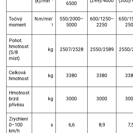
(249)/4000
(300)/
(k)/min
6500
-
Točivý
550/2000–
600/1250–
650/1
N.m/min
moment
5000
2250
25
1
Pohot.
hmotnost
kg
2507/2528
2550/2589
2550/
(5/8
míst)
Celková
kg
3380
3380
33
hmotnost
Hmotnost
brzd.
kg
3000
3000
30
přívěsu
Zrychlení
0–100
s
6,6
8,9
7,
km/h