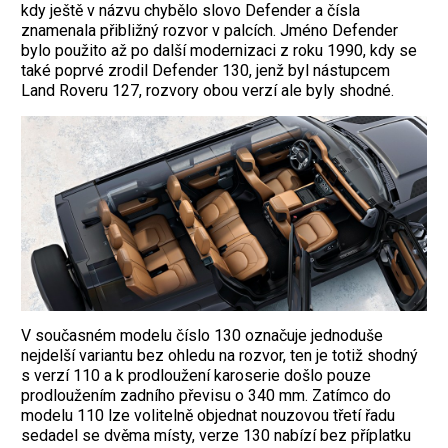
kdy ještě v názvu chybělo slovo Defender a čísla
znamenala přibližný rozvor v palcích. Jméno Defender
bylo použito až po další modernizaci z roku 1990, kdy se
také poprvé zrodil Defender 130, jenž byl nástupcem
Land Roveru 127, rozvory obou verzí ale byly shodné.
V současném modelu číslo 130 označuje jednoduše
nejdelší variantu bez ohledu na rozvor, ten je totiž shodný
s verzí 110 a k prodloužení karoserie došlo pouze
prodloužením zadního převisu o 340 mm. Zatímco do
modelu 110 lze volitelně objednat nouzovou třetí řadu
sedadel se dvěma místy, verze 130 nabízí bez příplatku