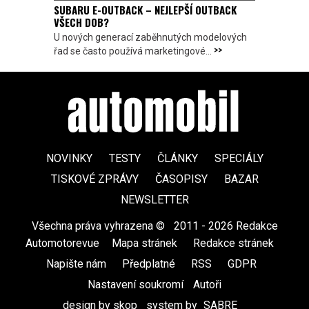
SUBARU E-OUTBACK – NEJLEPŠÍ OUTBACK
VŠECH DOB?
U nových generací zaběhnutých modelových
>>
řad se často používá marketingové...
NOVINKY
TESTY
ČLÁNKY
SPECIÁLY
TISKOVÉ ZPRÁVY
ČASOPISY
BAZAR
NEWSLETTER
Všechna práva vyhrazena ©
|
2011 - 2026 Redakce
Automotorevue
|
Mapa stránek
|
Redakce stránek
|
Napište nám
|
Předplatné
|
RSS
|
GDPR
|
Nastavení soukromí
Autoři
design by skop
|
system by
SABRE
|