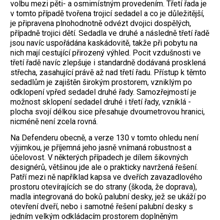
volbu mezi pěti- a osmimístným provedením. Třetí řada je
v tomto případě tvořena trojicí ­sedadel a co je důležitější,
je připravena plnohodnotně odvézt dvojici dospělých,
případně trojici dětí. Sedadla ve druhé a následně třetí řadě
jsou navíc uspořá­dána kaskádovitě, takže při pobytu na
nich mají cestující přirozený výhled. Pocit vzdušnosti ve
třetí řadě navíc zlepšuje i standardně dodávaná prosklená
střecha, zasahující právě až nad třetí řadu. Přístup k těmto
sedadlům je zajištěn širokým prostorem, vzniklým po
odklopení vpřed sedadel ­druhé řady. Samozřejmostí je
možnost sklopení sedadel druhé i třetí řady, vzniklá ­
plocha svojí délkou sice přesahuje ­dvoumetrovou hranici,
nicméně není zcela rovná.
Na Defenderu obecně, a verze 130 v tomto ohledu není
výjimkou, je příjemná jeho jasně vnímaná robustnost a
účelovost. V některých případech je dílem šikovných
designérů, většinou jde ale o prakticky navržená řešení.
Patří mezi ně například kapsa ve dveřích zavazadlového
prostoru otevírajících se do strany (škoda, že doprava),
madla integrovaná do boků palubní desky, jež se ukáží po
otevření dveří, nebo i samotné řešení palubní desky s
jedním velkým odkládacím prostorem doplněným