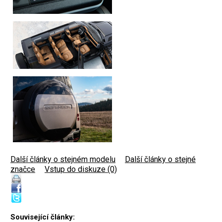
Další články o stejném modelu
|
Další články o stejné
značce
|
Vstup do diskuze (0)
Související články: