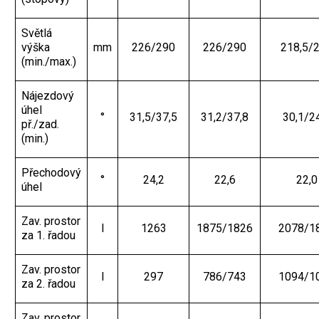
Světlá
výška
mm
226/290
226/290
218,5/
(min./max.)
Nájezdový
úhel
°
31,5/37,5
31,2/37,8
30,1/2
př./zad.
(min.)
Přechodový
°
24,2
22,6
22,0
úhel
Zav. prostor
l
1263
1875/1826
2078/1
za 1. řadou
Zav. prostor
l
297
786/743
1094/1
za 2. řadou
Zav. prostor