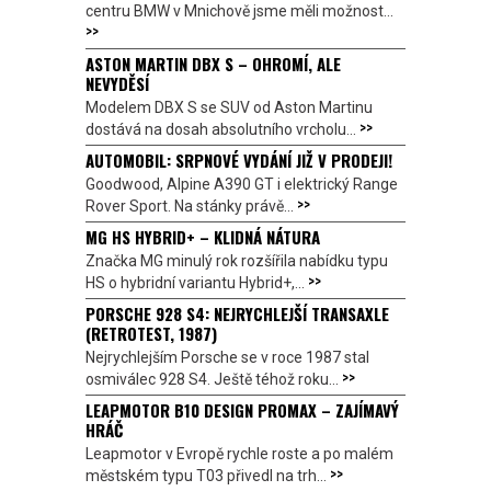
centru BMW v Mnichově jsme měli možnost...
>>
ASTON MARTIN DBX S – OHROMÍ, ALE
NEVYDĚSÍ
Modelem DBX S se SUV od Aston Martinu
>>
dostává na dosah absolutního vrcholu...
AUTOMOBIL: SRPNOVÉ VYDÁNÍ JIŽ V PRODEJI!
Goodwood, Alpine A390 GT i elektrický Range
>>
Rover Sport. Na stánky právě...
MG HS HYBRID+ – KLIDNÁ NÁTURA
Značka MG minulý rok rozšířila nabídku typu
>>
HS o hybridní variantu Hybrid+,...
PORSCHE 928 S4: NEJRYCHLEJŠÍ TRANSAXLE
(RETROTEST, 1987)
Nejrychlejším Porsche se v roce 1987 stal
>>
osmiválec 928 S4. Ještě téhož roku...
LEAPMOTOR B10 DESIGN PROMAX – ZAJÍMAVÝ
HRÁČ
Leapmotor v Evropě rychle roste a po malém
>>
městském typu T03 přivedl na trh...