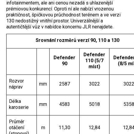
info­tainmentem, ale ani cenou nezadá s uhlazenější
prémiovou konkurencí. Oproti ní ale nabízí vrozenou
praktičnost, špičkovou průchodnost terénem a ve verzi
130 nedostižný vnitřní prostor. Univerzálnější a
autentičtější vůz v nabídce koncernu JLR nenajdete.
Srovnání rozměrů verzí 90, 110 a 130
Defender
Defender
Defender
110 (5/7
90
(8/5 mí
míst)
Rozvor
mm
2587
3022
302
náprav
Délka
mm
4583
5018
535
karoserie
Průměr
otáčení
m
11,30
12,84
12,8
(stopový)