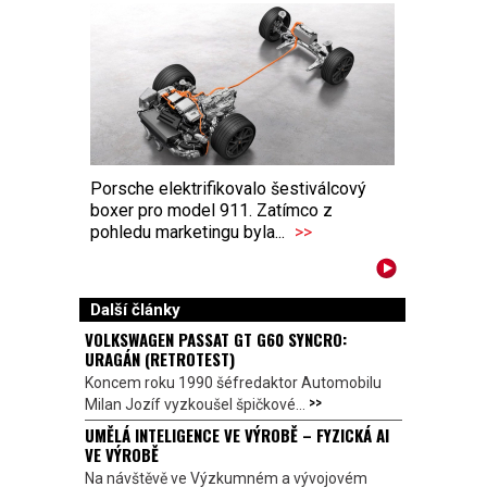
Porsche elektrifikovalo šestiválcový
boxer pro model 911. Zatímco z
pohledu marketingu byla...
>>
Další články
VOLKSWAGEN PASSAT GT G60 SYNCRO:
URAGÁN (RETROTEST)
Koncem roku 1990 šéfredaktor Automobilu
>>
Milan Jozíf vyzkoušel špičkové...
UMĚLÁ INTELIGENCE VE VÝROBĚ – FYZICKÁ AI
VE VÝROBĚ
Na návštěvě ve Výzkumném a vývojovém