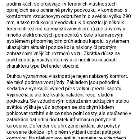
podmínkách se projevuje i v terénních vlastnostech
opírajících se o ochranné prvky podvozku, v kombinaci s
komfortním vzduchovým odpružením o světlou výšku 290
mm, a také redukční převodovku. K dispozici je několik
terénních režimů specializovaných pro různé povrchy a
mnoho elektronických pomocníků v čele s kamerovým
systémem připomínajícím průhlednou kapotu, systémem
ukazujícím aktuální pozice kol a náklony či prostým
zobrazením vnějších rozměrů vozu. Zkrátka důraz na
praktičnost je všudypřítomný a je nedílnou součástí
charakteru typu Defender obecně.
Druhou významnou vlastností je nejen ­nabízený komfort,
ale také podmanivost jízdy. Základem jsou pohodlná
sedadla a vynikající výhled přes velkou přední kapotu.
Výjimečná je ale též kvalita naladění, resp. sladění
podvozku. Se vzduchovým odpružením udržujícím stálou
světlou výšku je vůz schopen se stoickým klidem
pohlcovat rozbité silnice nebo polní cesty, ale současně v
zatáčkách dát řidiči dostatek informací o pohybech
karoserie. Defender se přirozeně naklání, ale pohyby
karoserie dokáže i při plném vytížení udržet jistě pod
kontrolou. Na překvapivou agilitu zejména ve výjezdech