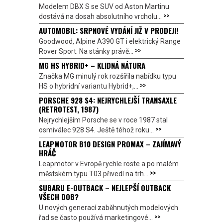
Modelem DBX S se SUV od Aston Martinu
>>
dostává na dosah absolutního vrcholu...
AUTOMOBIL: SRPNOVÉ VYDÁNÍ JIŽ V PRODEJI!
Goodwood, Alpine A390 GT i elektrický Range
>>
Rover Sport. Na stánky právě...
MG HS HYBRID+ – KLIDNÁ NÁTURA
Značka MG minulý rok rozšířila nabídku typu
>>
HS o hybridní variantu Hybrid+,...
PORSCHE 928 S4: NEJRYCHLEJŠÍ TRANSAXLE
(RETROTEST, 1987)
Nejrychlejším Porsche se v roce 1987 stal
>>
osmiválec 928 S4. Ještě téhož roku...
LEAPMOTOR B10 DESIGN PROMAX – ZAJÍMAVÝ
HRÁČ
Leapmotor v Evropě rychle roste a po malém
>>
městském typu T03 přivedl na trh...
SUBARU E-OUTBACK – NEJLEPŠÍ OUTBACK
VŠECH DOB?
U nových generací zaběhnutých modelových
>>
řad se často používá marketingové...