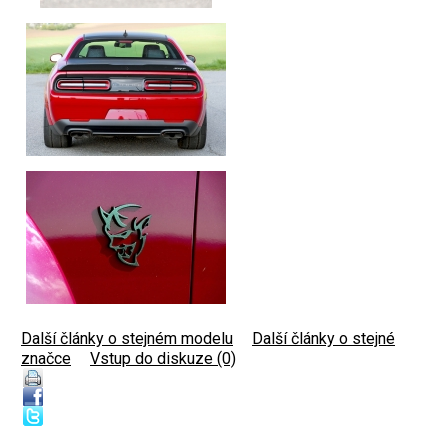
Další články o stejném modelu
|
Další články o stejné
značce
|
Vstup do diskuze (0)