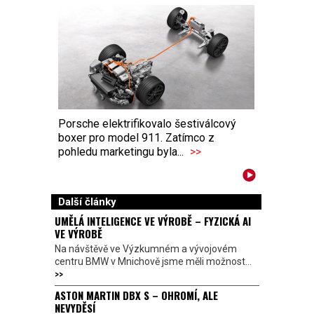
Porsche elektrifikovalo šestiválcový
boxer pro model 911. Zatímco z
pohledu marketingu byla...
>>
Další články
UMĚLÁ INTELIGENCE VE VÝROBĚ – FYZICKÁ AI
VE VÝROBĚ
Na návštěvě ve Výzkumném a vývojovém
centru BMW v Mnichově jsme měli možnost...
>>
ASTON MARTIN DBX S – OHROMÍ, ALE
NEVYDĚSÍ