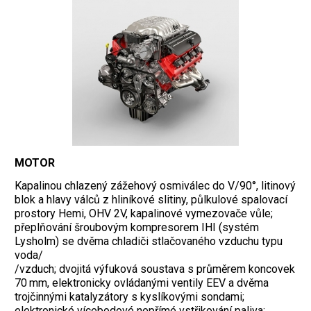
MOTOR
Kapalinou chlazený zážehový osmiválec do V/90°, litinový
blok a hlavy válců z hliníkové slitiny, půlkulové spalovací
prostory Hemi, OHV 2V, kapalinové vymezovače vůle;
přeplňování šroubovým kompresorem IHI (systém
Lysholm) se dvěma chladiči stlačovaného vzduchu typu
voda/
/vzduch; dvojitá výfuková soustava s průměrem koncovek
70 mm, elektronicky ovládanými ventily EEV a dvěma
trojčinnými katalyzátory s kyslíkovými sondami;
elektronické vícebodové nepřímé vstřikování paliva;