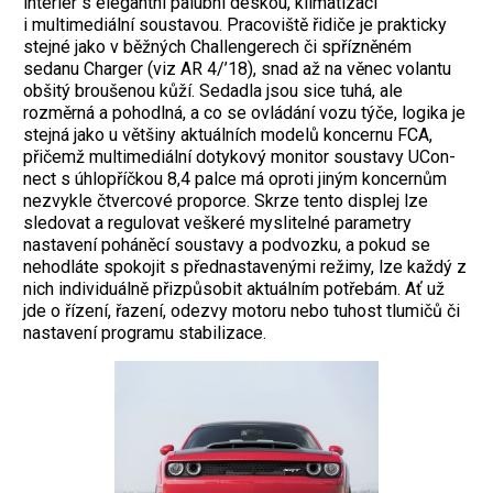
interiér s elegantní palubní deskou, klimatizací
i multimediální soustavou. Pracoviště řidiče je prakticky
stejné jako v běžných Challengerech či spřízněném
sedanu Charger (viz AR 4/’18), snad až na věnec volantu
obšitý broušenou kůží. Sedadla jsou sice tuhá, ale
rozměrná a pohodlná, a co se ovládání vozu týče, logika je
stejná jako u většiny aktuálních modelů koncernu FCA,
přičemž multimediální dotykový monitor soustavy UCon-
nect s úhlopříčkou 8,4 palce má oproti jiným koncernům
nezvykle čtvercové proporce. Skrze tento displej lze
sledovat a regulovat veškeré myslitelné parametry
nastavení poháněcí soustavy a podvozku, a pokud se
nehodláte spokojit s přednastavenými režimy, lze každý z
nich individuálně přizpůsobit aktuálním potřebám. Ať už
jde o řízení, řazení, odezvy motoru nebo tuhost tlumičů či
nastavení programu stabilizace.