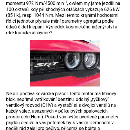
-1
momentu 972 N.m/4500 min
, ovšem my jsme jezdili na
100 oktanů, kdy při shodných otáčkách vykazuje 626 kW
(851 k), resp. 1044 N.m. Mezi těmito krajními hodnotami
řídicí jednotka plynule mění parametry agregátu podle
údajů čidel klepání. Výsledek kosmického inženýrství a
elektronická alchymie?
Nikoli, poctivá kovářská práce! Tento motor má litinový
blok, nepřímé vstřikování benzinu, odolný „tyčkový“
ventilový rozvod (OHV) a vystačí si s dvojicí ventilů na
každý válec, usazených v půlkulových spalovacích
prostorech (Hemi). Pokud vám výše uvedené parametry
přijdou děsivé a váš potomek by s vaším Demonem v
neděli rád zajel pro pečivo, přičemž se bojíte o