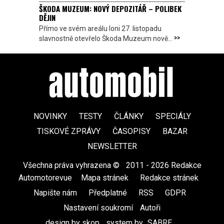
ŠKODA MUZEUM: NOVÝ DEPOZITÁŘ – POLIBEK
DĚJIN
Přímo ve svém areálu loni 27. listopadu
>>
slavnostně otevřelo Škoda Muzeum nově...
NOVINKY
TESTY
ČLÁNKY
SPECIÁLY
TISKOVÉ ZPRÁVY
ČASOPISY
BAZAR
NEWSLETTER
Všechna práva vyhrazena ©
|
2011 - 2026 Redakce
Automotorevue
|
Mapa stránek
|
Redakce stránek
|
Napište nám
|
Předplatné
|
RSS
|
GDPR
|
Nastavení soukromí
Autoři
design by skop
|
system by
SABRE
|