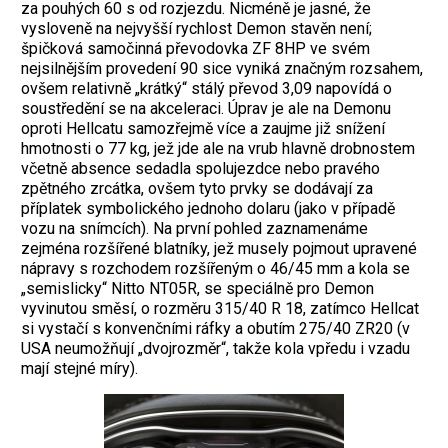
za pouhých 60 s od rozjezdu. Nicméně je jasné, že
vysloveně na nejvyšší rychlost Demon stavěn není;
špičková samočinná převodovka ZF 8HP ve svém
nejsilnějším provedení 90 sice vyniká značným rozsahem,
ovšem relativně „krátký“ stálý převod 3,09 napovídá o
soustředění se na akceleraci. Úprav je ale na Demonu
oproti Hellcatu samozřejmě více a zaujme již snížení
hmotnosti o 77 kg, jež jde ale na vrub hlavně drobnostem
včetně absence sedadla spolujezdce nebo pravého
zpětného zrcátka, ovšem tyto prvky se dodávají za
příplatek symbolického jednoho dolaru (jako v případě
vozu na snímcích). Na první pohled zaznamenáme
zejména rozšířené blatníky, jež musely pojmout upravené
nápravy s rozchodem rozšířeným o 46/45 mm a kola se
„semislicky“ Nitto NT05R, se speciálně pro Demon
vyvinutou směsí, o rozměru 315/40 R 18, zatímco Hellcat
si vystačí s konvenčními ráfky a obutím 275/40 ZR20 (v
USA neumožňují „dvojrozměr“, takže kola vpředu i vzadu
mají stejné míry).