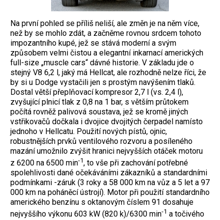
Na první pohled se příliš neliší, ale změn je na něm více,
než by se mohlo zdát, a začněme rovnou srdcem tohoto
impozantního kupé, jež se stává moderní a svým
způsobem velmi čistou a elegantní inkarnací amerických
full-size „muscle cars“ dávné historie. V základu jde o
stejný V8 6,2 l, jaký má Hellcat, ale rozhodně nelze říci, že
by si u Dodge vystačili jen s prostým navýšením tlaků.
Dostal větší přeplňovací kompresor 2,7 l (vs. 2,4 l),
zvyšující plnicí tlak z 0,8 na 1 bar, s větším průtokem
počítá rovněž palivová soustava, jež se kromě jiných
vstřikovačů dočkala i dvojice dvojitých čerpadel namísto
jednoho v Hellcatu. Použití nových pístů, ojnic,
robustnějších prvků ventilového rozvoru a posíleného
mazání umožnilo zvýšit hranici nejvyšších otáček motoru
-1
z 6200 na 6500 min
, to vše při zachování potřebné
spolehlivosti dané očekáváními zákazníků a standardními
podmínkami -záruk (3 roky a 58 000 km na vůz a 5 let a 97
000 km na poháněcí ústrojí). Motor při použití standardního
amerického benzínu s oktanovým číslem 91 dosahuje
-1
nejvyššího výkonu 603 kW (820 k)/6300 min
a točivého