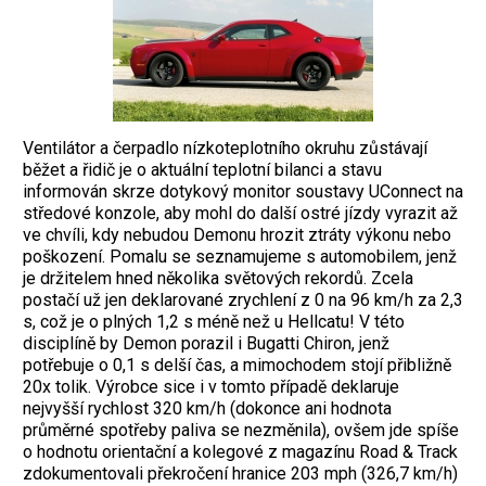
Ventilátor a čerpadlo nízkoteplotního okruhu zůstávají
běžet a řidič je o aktuální teplotní bilanci a stavu
informován skrze dotykový monitor soustavy UConnect na
středové konzole, aby mohl do další ostré jízdy vyrazit až
ve chvíli, kdy nebudou Demonu hrozit ztráty výkonu nebo
poškození. Pomalu se seznamujeme s automobilem, jenž
je držitelem hned několika světových rekordů. Zcela
postačí už jen deklarované zrychlení z 0 na 96 km/h za 2,3
s, což je o plných 1,2 s méně než u Hellcatu! V této
disciplíně by Demon porazil i Bugatti Chiron, jenž
potřebuje o 0,1 s delší čas, a mimochodem stojí přibližně
20x tolik. Výrobce sice i v tomto případě deklaruje
nejvyšší rychlost 320 km/h (dokonce ani hodnota
průměrné spotřeby paliva se nezměnila), ovšem jde spíše
o hodnotu orientační a kolegové z magazínu Road & Track
zdokumentovali překročení hranice 203 mph (326,7 km/h)