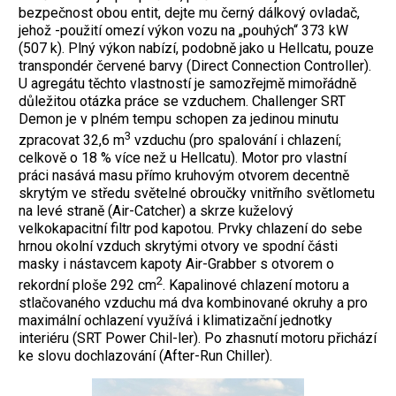
bezpečnost obou entit, dejte mu černý dálkový ovladač,
jehož -použití omezí výkon vozu na „pouhých“ 373 kW
(507 k). Plný výkon nabízí, podobně jako u Hellcatu, pouze
transpondér červené barvy (Direct Connection Controller).
U agregátu těchto vlastností je samozřejmě mimořádně
důležitou otázka práce se vzduchem. Challenger SRT
Demon je v plném tempu schopen za jedinou minutu
3
zpracovat 32,6 m
vzduchu (pro spalování i chlazení;
celkově o 18 % více než u Hellcatu). Motor pro vlastní
práci nasává masu přímo kruhovým otvorem decentně
skrytým ve středu světelné obroučky vnitřního světlometu
na levé straně (Air-Catcher) a skrze kuželový
velkokapacitní filtr pod kapotou. Prvky chlazení do sebe
hrnou okolní vzduch skrytými otvory ve spodní části
masky i nástavcem kapoty Air-Grabber s otvorem o
2
rekordní ploše 292 cm
. Kapalinové chlazení motoru a
stlačovaného vzduchu má dva kombinované okruhy a pro
maximální ochlazení využívá i klimatizační jednotky
interiéru (SRT Power Chil-ler). Po zhasnutí motoru přichází
ke slovu dochlazování (After-Run Chiller).