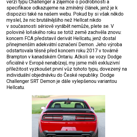
verzí typu Challenger a zájemce o podrobnosti a
specifikace odkazujeme na zmíněný článek, jenž je k
dispozici také na našem webu. Pokud by si však někdo
myslel, že nic brutálnějšího než Hellcat nikdo
v současnosti sériově vyrábět nemůže, plete se. V
polovině loňského roku se totiž země zachvěla znovu:
koncern FCA představil derivát Hellcatu, jenž dostal
přinejmenším adekvátní označení Demon. Jeho výroba
odstartovala těsně před koncem roku 2017 v továrně
Brampton v kanadském Ontariu. Ačkoli se vozy Dodge
oficiálně v Evropě nenabízejí, my jsme měli exkluzivní
příležitost vyzkoušet první vůz tohoto typu, dovezený na
individuální objednávku do České republiky. Dodge
Challenger SRT Demon je dále vylepšenou variantou
Hellcatu.