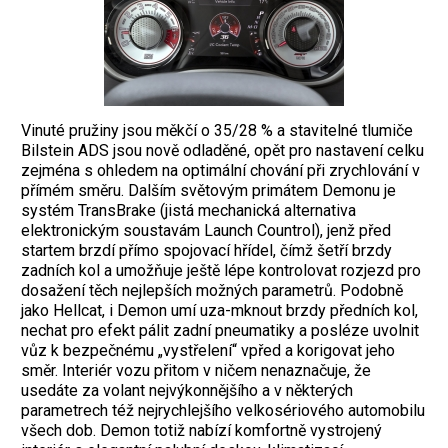
Vinuté pružiny jsou měkčí o 35/28 % a stavitelné tlumiče
Bilstein ADS jsou nově odladěné, opět pro nastavení celku
zejména s ohledem na optimální chování při zrychlování v
přímém směru. Dalším světovým primátem Demonu je
systém TransBrake (jistá mechanická alternativa
elektronickým soustavám Launch Countrol), jenž před
startem brzdí přímo spojovací hřídel, čímž šetří brzdy
zadních kol a umožňuje ještě lépe kontrolovat rozjezd pro
dosažení těch nejlepších možných parametrů. Podobně
jako Hellcat, i Demon umí uza-mknout brzdy předních kol,
nechat pro efekt pálit zadní pneumatiky a posléze uvolnit
vůz k bezpečnému „vystřelení“ vpřed a korigovat jeho
směr. Interiér vozu přitom v ničem nenaznačuje, že
usedáte za volant nejvýkonnějšího a v některých
parametrech též nejrychlejšího velkosériového automobilu
všech dob. Demon totiž nabízí komfortně vystrojený