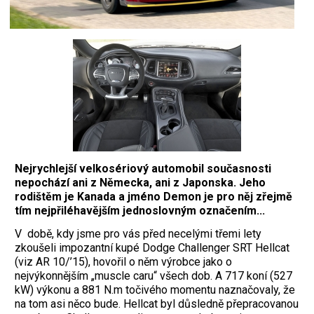
Nejrychlejší velkosériový automobil současnosti
nepochází ani z Německa, ani z Japonska. Jeho
rodištěm je Kanada a jméno Demon je pro něj zřejmě
tím nejpřiléhavějším jednoslovným označením...
V
době, kdy jsme pro vás před necelými třemi lety
zkoušeli impozantní kupé Dodge Challenger SRT Hellcat
(viz AR 10/’15), hovořil o něm výrobce jako o
nejvýkonnějším „muscle caru“ všech dob. A 717 koní (527
kW) výkonu a 881 N.m točivého momentu naznačovaly, že
na tom asi něco bude. Hellcat byl důsledně přepracovanou