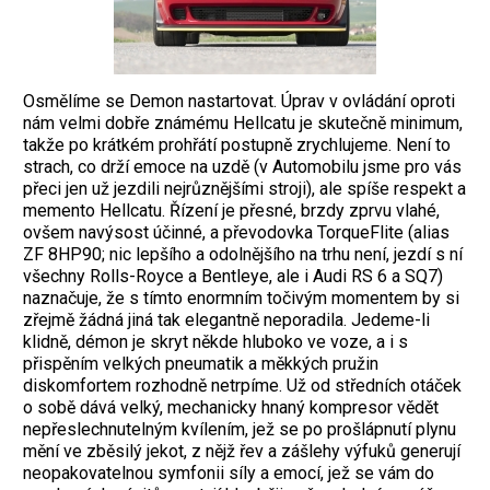
Osmělíme se Demon nastartovat. Úprav v ovládání oproti
nám velmi dobře známému Hellcatu je skutečně minimum,
takže po krátkém prohřátí postupně zrychlujeme. Není to
strach, co drží emoce na uzdě (v Automobilu jsme pro vás
přeci jen už jezdili nejrůznějšími stroji), ale spíše respekt a
memento Hellcatu. Řízení je přesné, brzdy zprvu vlahé,
ovšem navýsost účinné, a převodovka TorqueFlite (alias
ZF 8HP90; nic lepšího a odolnějšího na trhu není, jezdí s ní
všechny Rolls-Royce a Bentleye, ale i Audi RS 6 a SQ7)
naznačuje, že s tímto enormním točivým momentem by si
zřejmě žádná jiná tak elegantně neporadila. Jedeme-li
klidně, démon je skryt někde hluboko ve voze, a i s
přispěním velkých pneumatik a měkkých pružin
diskomfortem rozhodně netrpíme. Už od středních otáček
o sobě dává velký, mechanicky hnaný kompresor vědět
nepřeslechnutelným kvílením, jež se po prošlápnutí plynu
mění ve zběsilý jekot, z nějž řev a zášlehy výfuků generují
neopakovatelnou symfonii síly a emocí, jež se vám do