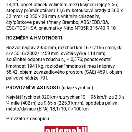
14,4:1, počet otáček volantem mezi krajními rejdy 2,56,
stopový průměr otáčení 11,6 m; kotoučové brzdy ø 360 x
32 mm/
/ø 350 x 28 mm s vnitřním chlazením,
čtyřpístkové pevné třmeny Brembo;
ABS/EBD/BA,
ESC/TCS/HSA; pneumatiky Nitto NT05R 315/40 R 18.
ROZMĚRY A HMOTNOSTI
Rozvor náprav 2950 mm, rozchod kol 1671/1667 mm; d/
š/v 5016/2002/1459 mm, světlá výška 114 mm;
součinitel odporu vzduchu c
= 0,376; pohotovostní
x
hmotnost 1941 kg, rozložení hmotnosti mezi nápravy
58:42; objem zavazadlového prostoru (SAE) 459 l; objem
palivové nádrže 70 l.
PROVOZNÍ VLASTNOSTI
(údaje výrobce)
Největší rychlost 320 km/h; zrychlení 0 – 96 km/h za 2,3 s;
¼ míle (402 m) za 9,65 s (225,3 km/h); spotřeba paliva
město/dálnice (EPA) 18,1/10,7 l/100 km.
Převzato z časopisu