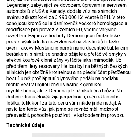
Legendary, zabývající se dovozem, úpravami a servisem
automobilů z USA a Kanady, dodala vůz na snímcích
svému zákazníkovi za 3 998 000 Kč včetně DPH. V této
ceně jsou kromě cel a daní rovněž veškeré homologace a
modifikace pro provoz v zemích EU, včetně vnějšího
osvětlení. Papírové hodnoty Demonu jsou fantastické,
přesto však kdo ho nevyzkoušel na vlastní kůži, těžko
uvěří.
Takový Mustang je oproti němu decentně bublajícím
beránkem, s nímž se snadno sžijete a přetáčivé smyky v
efektní kouřové cloně záhy vytáčíte jaksi mimoděk. Už
před třemi lety testovaný Hellcat byl na běžných českých
silnicích jen obtížně krotitelnou a na přední část přetíženou
bestií, u níž prošlápnutí plynového pedálu na podlahu
mohlo vést v určitou chvíli vlastně k čemukoli
myslitelnému, ale z Demona jde už skutečná hrůza. Na
druhou stranu člověk žije jen jednou a, řečí reklamního
letáku, tolik koní za tuto cenu vám nikde jinde nedají. A
navíc lze tento vůz, jak jsme se rovněž měli možnost
přesvědčit, pohodlně používat i v každodenním provozu.
Technické údaje