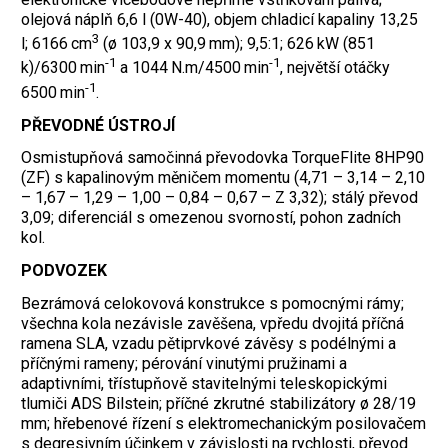
olejová náplň 6,6 l (0W-40), objem chladicí kapaliny 13,25
3
l; 6166 cm
(ø 103,9 x 90,9 mm); 9,5:1; 626 kW (851
-1
-1
k)/6300 min
a 1044 N.m/4500 min
, největší otáčky
-1
6500 min
.
PŘEVODNÉ ÚSTROJÍ
Osmistupňová samočinná převodovka TorqueFlite 8HP90
(ZF) s kapalinovým měničem momentu (4,71 – 3,14 – 2,10
– 1,67 – 1,29 – 1,00 – 0,84 – 0,67 – Z 3,32); stálý převod
3,09; diferenciál s omezenou svorností, pohon zadních
kol.
PODVOZEK
Bezrámová celokovová konstrukce s pomocnými rámy;
všechna kola nezávisle zavěšena, vpředu dvojitá příčná
ramena SLA, vzadu pětiprvkové závěsy s podélnými a
příčnými rameny; pérování vinutými pružinami a
adaptivními, třístupňově stavitelnými teleskopickými
tlumiči ADS Bilstein; příčné zkrutné stabilizátory ø 28/19
mm; hřebenové řízení s elektromechanickým posilovačem
s degresivním účinkem v závislosti na rychlosti, převod