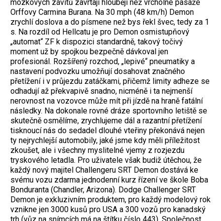
mozkových závitů zavrtají hlouběji než vrcholné pasáže
Orffovy Carmina Burana. Na 30 mph (48 km/h) Demon
zrychlí doslova a do písmene než bys řekl švec, tedy za 1
s. Na rozdíl od Hellcatu je pro Demon osmistupňový
„automat“ ZF k dispozici standardně, takový točivý
moment už by spojkou bezpečně dávkoval jen
profesionál. Rozšířený rozchod, „lepivé“ pneumatiky a
nastavení podvozku umožňují dosahovat značného
přetížení i v průjezdu zatáčkami, přičemž limity adheze se
odhadují až překvapivě snadno, nicméně i ta nejmenší
nerovnost na vozovce může mít při jízdě na hraně fatální
následky. Na dokonale rovné dráze sportovního letiště se
skutečně osmělíme, zrychlujeme dál a razantní přetížení
tisknoucí nás do sedadel dlouhé vteřiny překonává nejen
ty nejrychlejší automobily, jaké jsme kdy měli příležitost
zkoušet, ale i všechny myslitelné vjemy z rozjezdu
tryskového letadla. Pro uživatele však budiž útěchou, že
každý nový majitel Challengeru SRT Demon dostává ke
svému vozu zdarma jednodenní kurz řízení ve škole Boba
Bonduranta (Chandler, Arizona). Dodge Challenger SRT
Demon je exkluzivním produktem, pro každý modelový rok
vznikne jen 3000 kusů pro USA a 300 vozů pro kanadský
trh (vůz na snímcích má na štítku číslo 443). Společnost