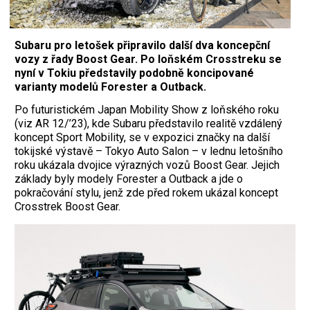
Subaru pro letošek připravilo další dva koncepční
vozy z řady Boost Gear. Po loňském Crosstreku se
nyní v Tokiu představily podobně koncipované
varianty modelů Forester a Outback.
Po futuristickém Japan Mobility Show z loňského roku
(viz AR 12/’23), kde Subaru představilo realitě vzdálený
koncept Sport Mobility, se v expozici značky na další
tokijské výstavě – Tokyo Auto Salon – v lednu letošního
roku ukázala dvojice výrazných vozů Boost Gear. ­Jejich
základy byly modely Forester a Outback a jde o
pokračování stylu, jenž zde před rokem ukázal koncept
Crosstrek Boost Gear.