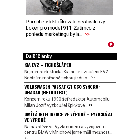
Porsche elektrifikovalo šestiválcový
boxer pro model 911. Zatímco z
pohledu marketingu byla...
>>
Další články
KIA EV2 – TICHOŠLÁPEK
Nejmenší elektrická Kia nese označení EV2.
>>
Nabízí mimořádně tichou jízdu a...
VOLKSWAGEN PASSAT GT G60 SYNCRO:
URAGÁN (RETROTEST)
Koncem roku 1990 šéfredaktor Automobilu
>>
Milan Jozíf vyzkoušel špičkové...
UMĚLÁ INTELIGENCE VE VÝROBĚ – FYZICKÁ AI
VE VÝROBĚ
Na návštěvě ve Výzkumném a vývojovém
centru BMW v Mnichově jsme měli možnost...
>>