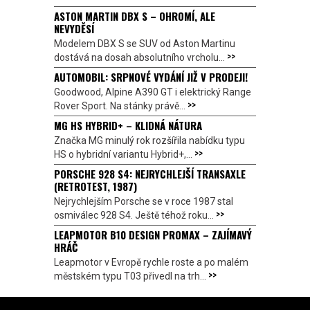
ASTON MARTIN DBX S – OHROMÍ, ALE
NEVYDĚSÍ
Modelem DBX S se SUV od Aston Martinu
>>
dostává na dosah absolutního vrcholu...
AUTOMOBIL: SRPNOVÉ VYDÁNÍ JIŽ V PRODEJI!
Goodwood, Alpine A390 GT i elektrický Range
>>
Rover Sport. Na stánky právě...
MG HS HYBRID+ – KLIDNÁ NÁTURA
Značka MG minulý rok rozšířila nabídku typu
>>
HS o hybridní variantu Hybrid+,...
PORSCHE 928 S4: NEJRYCHLEJŠÍ TRANSAXLE
(RETROTEST, 1987)
Nejrychlejším Porsche se v roce 1987 stal
>>
osmiválec 928 S4. Ještě téhož roku...
LEAPMOTOR B10 DESIGN PROMAX – ZAJÍMAVÝ
HRÁČ
Leapmotor v Evropě rychle roste a po malém
>>
městském typu T03 přivedl na trh...