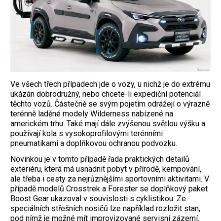
Ve všech třech případech jde o vozy, u nichž je do extrému
ukázán dobrodružný, nebo chcete-li expediční potenciál
těchto vozů. Částečně se svým pojetím odrážejí o výrazně
terénně laděné modely Wilderness nabízené na
americkém trhu. Také mají dále zvýšenou světlou výšku a
používají kola s vysokoprofilovými ­terénními
pneumatikami a doplňkovou ochranou pod­vozku.
Novinkou je v tomto případě řada praktických detailů
exteriéru, která má usnadnit pobyt v přírodě, kempování,
ale třeba i cesty za nejrůznějšími sportovními aktivitami. V
případě modelů Crosstrek a Forester se doplňkový paket
Boost Gear ukazoval v souvislosti s cyklistikou. Ze
speciálních střešních nosičů lze například rozložit stan,
pod nímž je možné mít improvizované servisní zázemí.