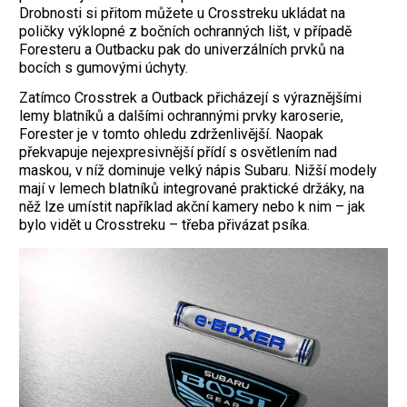
Drobnosti si přitom můžete u Crosstreku ukládat na
poličky výklopné z bočních ochranných lišt, v případě
Foresteru a Outbacku pak do univerzálních prvků na
bocích s gumovými úchyty.
Zatímco Crosstrek a Outback přicházejí s výraznějšími
lemy blatníků a dalšími ochrannými prvky karoserie,
Forester je v tomto ohledu zdrženlivější. Naopak
překvapuje nejexpresivnější přídí s osvětlením nad
maskou, v níž dominuje velký nápis Subaru. Nižší modely
mají v lemech blatníků integrované praktické držáky, na
něž lze umístit například akční kamery nebo k nim – jak
bylo vidět u Crosstreku – třeba přivázat psíka.