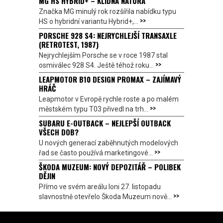
MG HS HYBRID+ – KLIDNÁ NÁTURA
Značka MG minulý rok rozšířila nabídku typu
>>
HS o hybridní variantu Hybrid+,...
PORSCHE 928 S4: NEJRYCHLEJŠÍ TRANSAXLE
(RETROTEST, 1987)
Nejrychlejším Porsche se v roce 1987 stal
>>
osmiválec 928 S4. Ještě téhož roku...
LEAPMOTOR B10 DESIGN PROMAX – ZAJÍMAVÝ
HRÁČ
Leapmotor v Evropě rychle roste a po malém
>>
městském typu T03 přivedl na trh...
SUBARU E-OUTBACK – NEJLEPŠÍ OUTBACK
VŠECH DOB?
U nových generací zaběhnutých modelových
>>
řad se často používá marketingové...
ŠKODA MUZEUM: NOVÝ DEPOZITÁŘ – POLIBEK
DĚJIN
Přímo ve svém areálu loni 27. listopadu
>>
slavnostně otevřelo Škoda Muzeum nově...