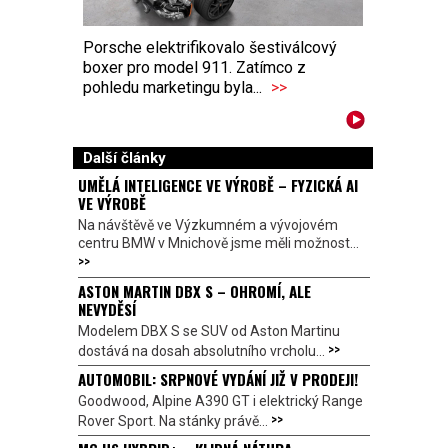
Porsche elektrifikovalo šestiválcový
boxer pro model 911. Zatímco z
pohledu marketingu byla...
>>
Další články
UMĚLÁ INTELIGENCE VE VÝROBĚ – FYZICKÁ AI
VE VÝROBĚ
Na návštěvě ve Výzkumném a vývojovém
centru BMW v Mnichově jsme měli možnost...
>>
ASTON MARTIN DBX S – OHROMÍ, ALE
NEVYDĚSÍ
Modelem DBX S se SUV od Aston Martinu
>>
dostává na dosah absolutního vrcholu...
AUTOMOBIL: SRPNOVÉ VYDÁNÍ JIŽ V PRODEJI!
Goodwood, Alpine A390 GT i elektrický Range
>>
Rover Sport. Na stánky právě...