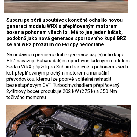
Subaru po sérii upoutávek konečně odhalilo novou
generaci modelu WRX s přeplňovaným motorem
boxer a pohonem všech lol. Má to jen jeden háček,
podobně jako nová generace sportovního kupé BRZ
se ani WRX prozatím do Evropy nedostane.
Na nedávnou premiéru
druhé generace úspěšného kupé
BRZ
navazuje Subaru dalším sportovně laděným modelem.
Sedan WRX přijíždí pro Subaru tradičně s pohonem všech
kol, přeplňovaným plochým motorem a manuální
převodovkou, kterou lze poprvé volitelně nahradit
bezestupňovým CVT. Turbodmychadlem přeplňovaný
2,4litrový boxer produkuje 202 kW (275 k) a 350 Nm
točivého momentu.