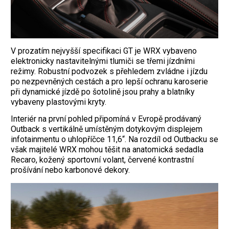
V prozatím nejvyšší specifikaci GT je WRX vybaveno
elektronicky nastavitelnými tlumiči se třemi jízdními
režimy. Robustní podvozek s přehledem zvládne i jízdu
po nezpevněných cestách a pro lepší ochranu karoserie
při dynamické jízdě po šotolině jsou prahy a blatníky
vybaveny plastovými kryty.
Interiér na první pohled připomíná v Evropě prodávaný
Outback s vertikálně umístěným dotykovým displejem
infotainmentu o uhlopříčce 11,6“. Na rozdíl od Outbacku se
však majitelé WRX mohou těšit na anatomická sedadla
Recaro, kožený sportovní volant, červené kontrastní
prošívání nebo karbonové dekory.