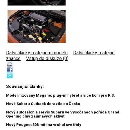
Další články o stejném modelu
|
Další články o stejné
značce
|
Vstup do diskuze (0)
Související články:
Modernizovaný Megane: plug-in hybrid a více koní pro R.S.
Nové Subaru Outback dorazilo do Česka
Nový autosalon a servis Subaru ve Vysočanech pořádá Grand
Opening plný zajímavých aktivit
Nový Peugeot 308 míří na vrchol své třídy