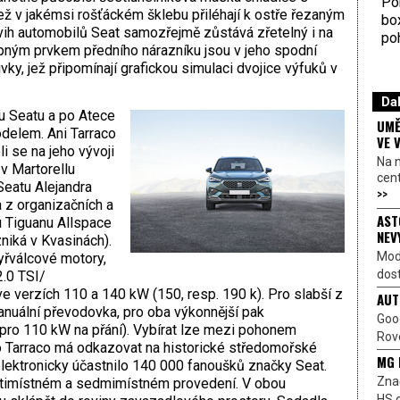
Por
jež v jakémsi rošťáckém šklebu přiléhají k ostře řezaným
bo
ih automobilů Seat samozřejmě zůstává zřetelný i na
poh
pným prvkem předního nárazníku jsou v jeho spodní
vky, jež připomínají grafickou simulaci dvojice výfuků v
Dal
u Seatu a po Atece
UMĚ
odelem. Ani Tarraco
VE 
i se na jeho vývoji
Na 
v Martorellu
cen
Seatu Alejandra
>>
z organizačních a
AST
u Tiguanu Allspace
NEV
niká v Kvasinách).
Mod
yřválcové motory,
dost
.0 TSI/
e verzích 110 a 140 kW (150, resp. 190 k). Pro slabší z
AUT
nuální převodovka, pro oba výkonnější pak
Goo
ro 110 kW na přání). Vybírat lze mezi pohonem
Rove
o Tarraco má odkazovat na historické středomořské
MG 
lektronicky účastnilo 140 000 fanoušků značky Seat.
Znač
ětimístném a sedmimístném provedení. V obou
HS o