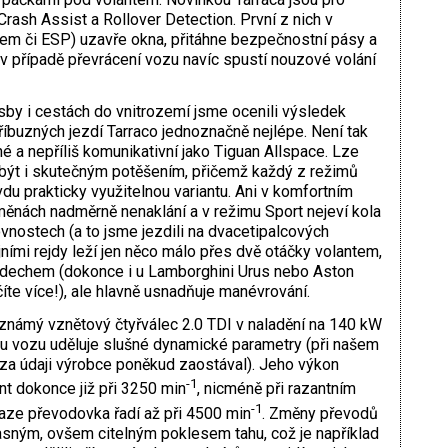
ash Assist a Rollover Detection. První z nich v
rem či ESP) uzavře okna, přitáhne bezpečnostní pásy a
ý v případě převrácení vozu navíc spustí nouzové volání
isby i cestách do vnitrozemí jsme ocenili výsledek
příbuzných jezdí Tarraco jednoznačně nejlépe. Není tak
é a nepříliš komunikativní jako Tiguan Allspace. Lze
e být i skutečným potěšením, přičemž každý z režimů
du prakticky využitelnou variantu. Ani v komfortním
ěnách nadměrně nenaklání a v režimu Sport nejeví kola
vnostech (a to jsme jezdili na dvacetipalcových
ajními rejdy leží jen něco málo přes dvě otáčky volantem,
ádechem (dokonce i u Lamborghini Urus nebo Aston
íte více!), ale hlavně usnadňuje manévrování.
známý vznětový čtyřválec 2.0 TDI v naladění na 140 kW
u vozu uděluje slušné dynamické parametry (při našem
za údaji výrobce poněkud zaostával). Jeho výkon
-1
t dokonce již při 3250 min
, nicméně při razantním
-1
aze převodovka řadí až při 4500 min
. Změny převodů
asným, ovšem citelným poklesem tahu, což je například