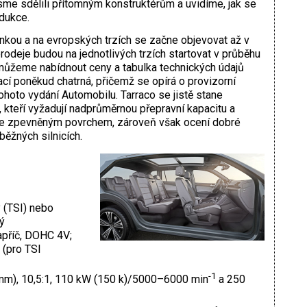
 jsme sdělili přítomným konstruktérům a uvidíme, jak se
odukce.
inkou a na evropských trzích se začne objevovat až v
rodeje budou na jednotlivých trzích startovat v průběhu
můžeme nabídnout ceny a tabulka technických údajů
cí poněkud chatrná, přičemž se opírá o provizorní
hoto vydání Automobilu. Tarraco se jistě stane
, kteří vyžadují nadprůměrnou přepravní kapacitu a
se zpevněným povrchem, zároveň však ocení dobré
 běžných silnicích.
 (TSI) nebo
ý
příč, DOHC 4V;
 (pro TSI
;
-1
 mm), 10,5:1, 110 kW (150 k)/5000–6000 min
a 250