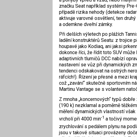
značku Seat například systémy Pre-Cr
případě rizika nehody (detekce rada
aktivuje varovné osvětlení, ten druh
a odemkne dveřní zámky.
Při delších výletech po plážích Tann
ladění konstruktérů Seatu: z trojice 
houpavé jako Kodiaq, ani jaksi prkenn
dokonce říci, že řídit toto SUV můž
adaptivních tlumičů DCC nabízí oprav
nastavení se vůz při dynamických zm
tendenci odskakovat na ostrých nero
ráfcích!). Řízení je přesné a mezi kr
což „zavání“ skutečně sportovním n
Martinu Vantage se s volantem natoč
Z mnoha „koncernových“ typů dobře 
(190 k) nezklamal a poměrně těžkém
měření dynamických vlastností však 
-1
vrcholí při 4000 min
a točivý momen
zrychlování s pedálem plynu na podl
jsou v takové situaci provázeny doč