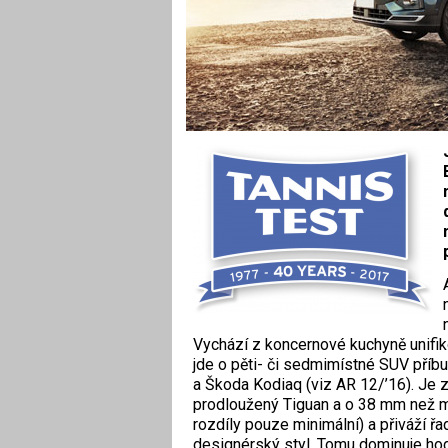
Vychází z koncernové kuchyně unifik
jde o pěti- či sedmimístné SUV příb
a Škoda Kodiaq (viz AR 12/’16). Je 
prodloužený Tiguan a o 38 mm než ml
rozdíly pouze minimální) a přiváží ř
designérský styl. Tomu dominuje ho