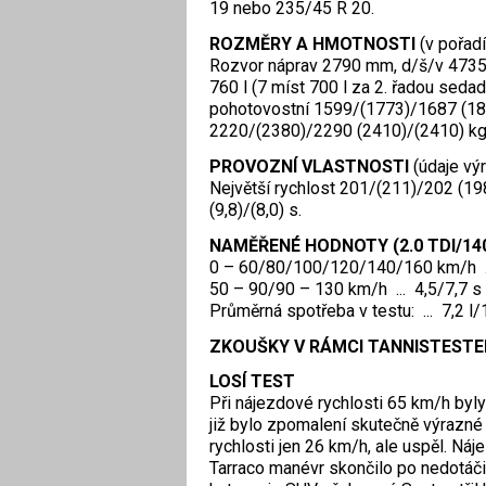
19 nebo 235/45 R 20.
ROZMĚRY A HMOTNOSTI
(v pořadí
Rozvor náprav 2790 mm, d/š/v 473
760 l (7 míst 700 l za 2. řadou seda
pohotovostní 1599/(1773)/1687 (180
2220/(2380)/2290 (2410)/(2410) kg 
PROVOZNÍ VLASTNOSTI
(údaje výr
Největší rychlost 201/(211)/202 (19
(9,8)/(8,0) s.
NAMĚŘENÉ HODNOTY
(2.0 TDI/1
0 – 60/80/100/120/140/160 km/h ..
50 – 90/90 – 130 km/h ... 4,5/7,7 s
Průměrná spotřeba v testu:
... 7,2 l
ZKOUŠKY V RÁMCI TANNISTESTE
LOSÍ TEST
Při nájezdové rychlosti 65 km/h byly
již bylo zpomalení skutečně výrazné
rychlosti jen 26 km/h, ale uspěl. Náj
Tarraco manévr skončilo po nedotá