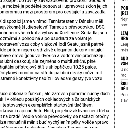
u sklápět do roviny zavazadlového prostoru. Sedadla
 je možné je podélně posouvat i upravovat sklon jejich
POR
ompromisu mezi prostorem pro cestující a zavazadla.
(RE
Nejr
K dispozici jsme v rámci Tannistesten v Dánsku měli
osmi
nejvýkonnější „dieselová“ Tarraca s převodovkou DSG,
LEA
pohonem všech kol a výbavou Xcellence. Sedadla jsou
HRÁ
rozměrná a pohodlná a po usednutí za volant je
postavení vozu coby vlajkové lodi Seatu jasně patrné.
Lea
Jde přitom nejen o střízlivě elegantní dekory imitující
měst
tmavé dřevo (jsou ve dveřích a vodorovně procházejí i
SUB
palubní deskou), ale zejména o multifunkční, plně
VŠE
digitální přístrojový štít s úhlopříčkou 10,25 palce.
U n
Dotykový monitor na středu palubní desky může mít
řad 
tranné konektivity nabízí i ovládání gesty (ve voze
ŠKO
DĚJI
 sice dokonale funkční, ale zároveň poměrně nudný duch
Přím
 tak i v ohledu použitých obkladových a čalounických
sla
i testovaných exemplářích startování tlačítkem,
ování i spínač Auto Hold, po jehož aktivaci není třeba
át na brzdě. Vedle voliče převodovky se nachází otočný
lze manuálně měnit buď vychýlením páky voliče vpravo
 páčkami pod volantem. Novinkou Tarraca jsou pro