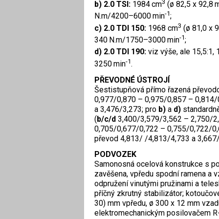
3
b) 2.0 TSI:
1984 cm
(ø 82,5 x 92,8 
-1
N.m/4200–6000 min
;
3
c) 2.0 TDI 150:
1968 cm
(ø 81,0 x 
-1
340 N.m/1750–3000 min
;
d) 2.0 TDI 190:
viz výše, ale 15,5:1
-1
3250 min
.
PŘEVODNÉ ÚSTROJÍ
Šestistupňová přímo řazená převodo
0,977/0,870 – 0,975/0,857 – 0,814/0
a 3,476/3,273; pro
b)
a
d)
standardně
(
b/c/d
3,400/3,579/3,562 – 2,750/2,
0,705/0,677/0,722 – 0,755/0,722/0,
převod 4,813/ /4,813/4,733 a 3,667
PODVOZEK
Samonosná ocelová konstrukce s po
zavěšena, vpředu spodní ramena a v
odpružení vinutými pružinami a telesk
příčný zkrutný stabilizátor; kotoučo
30) mm vpředu, ø 300 x 12 mm vzad
elektromechanickým posilovačem R-