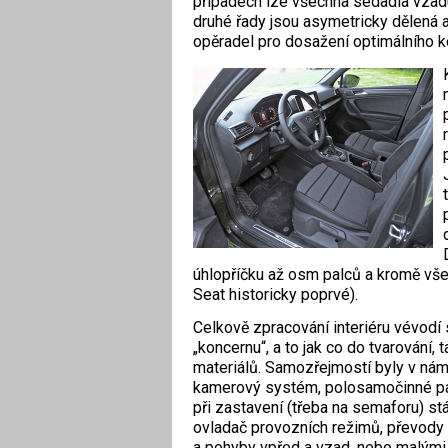
případech lze všechna sedadla vzad
druhé řady jsou asymetricky dělená a
opěradel pro dosažení optimálního k
úhlopříčku až osm palců a kromě všes
Seat historicky poprvé).
Celkově zpracování interiéru vévodí
„koncernu“, a to jak co do tvarování,
materiálů. Samozřejmostí byly v nám
kamerový systém, polosamočinné park
při zastavení (třeba na semaforu) st
ovladač provozních režimů, převody 
a pohyby vpřed a vzad, nebo malými