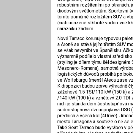
robustními rozšířeními po stranách, 
diodovým světlometům. Sportovní šv
tomto poměrně rozložitém SUV a vti
části usazené stříbřité vodorovné kři
nárazníku zadním.
Nové Tarraco korunuje typovou palet
a Aroně se stává jejím třetím SUV m
se však nevyrábí ve Španělsku. Ačkol
významně podílelo vlastní středisko 
(styling je dílem týmu šéfdesignéra 
Mesonero-Romana), samotná výroba 
logistických důvodů probíhá po bok
ve Wolfsburgu (menší Ateca zase vz
K dispozici budou zprvu výhradně čt
zážehové 1.5 TSI/110 kW (150 k) a 2
/140 kW (190 k) a vznětový 2.0 TDI v
nich je standardem šestistupňová ma
sedmistupňová dvouspojková DSG (p
předních a všech kol (4Drive). Jmén
město Tarragona a soutěže o ně se e
Také Seat Tarraco bude vyráběn v p