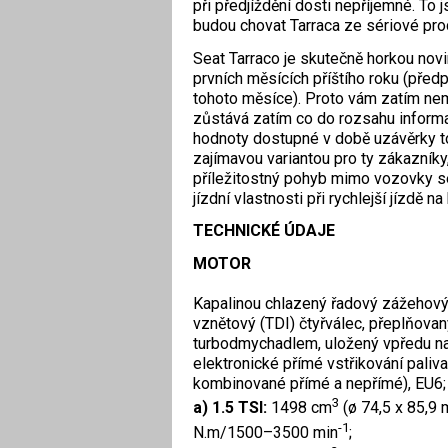
při předjíždění dosti nepříjemné. To
budou chovat Tarraca ze sériové pr
Seat Tarraco je skutečně horkou nov
prvních měsících příštího roku (předp
tohoto měsíce). Proto vám zatím ne
zůstává zatím co do rozsahu informa
hodnoty dostupné v době uzávěrky to
zajímavou variantou pro ty zákazníky
příležitostný pohyb mimo vozovky 
jízdní vlastnosti při rychlejší jízdě na
TECHNICKÉ ÚDAJE
MOTOR
Kapalinou chlazený řadový zážehový
vznětový (TDI) čtyřválec, přeplňovan
turbodmychadlem, uložený vpředu na
elektronické přímé vstřikování paliva
kombinované přímé a nepřímé), EU6
3
a) 1.5 TSI:
1498 cm
(ø 74,5 x 85,9
-1
N.m/1500–3500 min
;