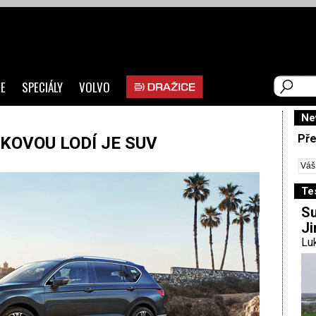
E
SPECIÁLY
VOLVO
Ne
Pře
KOVOU LODÍ JE SUV
Te
Su
Ji
Luk