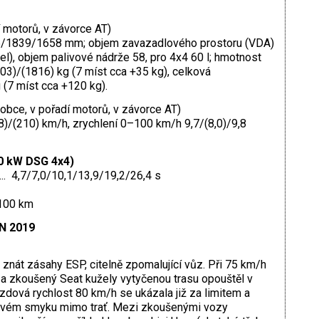
 motorů, v závorce AT)
5/1839/1658 mm; objem zavazadlového prostoru (VDA)
del), objem palivové nádrže 58, pro 4x4 60 l; hmotnost
3)/(1816) kg (7 míst cca +35 kg), celková
(7 míst cca +120 kg).
obce, v pořadí motorů, v závorce AT)
8)/(210) km/h, zrychlení 0–100 km/h 9,7/(8,0)/9,8
40 kW DSG 4x4)
. 4,7/7,0/10,1/13,9/19,2/26,4 s
/100 km
N 2019
 znát zásahy ESP, citelně zpomalující vůz. Při 75 km/h
 a zkoušený Seat kužely vytyčenou trasu opouštěl v
ezdová rychlost 80 km/h se ukázala již za limitem a
čivém smyku mimo trať. Mezi zkoušenými vozy