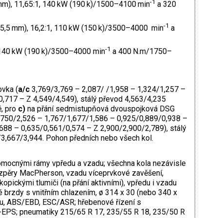
-1
mm), 11,65:1, 140 kW (190 k)/1500–4100 min
a 320
-1
95,5 mm), 16,2:1, 110 kW (150 k)/3500–4000 min
a
-1
, 140 kW (190 k)/3500–4000 min
a 400 N.m/1750–
vka (
a/c
3,769/3,769 – 2,087/ /1,958 – 1,324/1,257 –
,717 – Z 4,549/4,549), stálý převod 4,563/4,235
, pro
c)
na přání sedmistupňová dvouspojková DSG
750/2,526 – 1,767/1,677/1,586 – 0,925/0,889/0,938 –
688 – 0,635/0,561/0,574 – Z 2,900/2,900/2,789), stálý
/3,667/3,944. Pohon předních nebo všech kol.
mocnými rámy vpředu a vzadu; všechna kola nezávisle
zpěry MacPherson, vzadu víceprvkové zavěšení,
opickými tlumiči (na přání aktivními), vpředu i vzadu
vé brzdy s vnitřním chlazením, ø 314 x 30 (nebo 340 x
u, ABS/EBD, ESC/ASR; hřebenové řízení s
EPS; pneumatiky 215/65 R 17, 235/55 R 18, 235/50 R