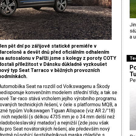
Ji
sá
a u
Jen pět dní po zářijové statické premiéře v
Barceloně a devět dnů před oficiálním odhalením
na autosalonu v Paříži jsme s kolegy z poroty COTY
Te
dostali příležitost v Dánsku důkladně vyzkoušet
Po
nový typ Seat Tarraco v běžných provozních
Tu
podmínkách.
Pe
Automobilka Seat na rozdíl od Volkswagenu a Škody
nedisponuje konvenčním modelem střední třídy, a tak se
nové Tar-raco stává vrcholem jejího výrobního programu.
ovaných technických řešení, v čele s platformou MQB, a
uzné typům Volkswagen Tiguan Allspace (viz AR 2/’18)
z nich nejdelší (s délkou 4735 mm je o 34 mm delší než
adoboleslavský matador) a nejnižší (zde jsou však
adu pro Seat novátorských řešení, ale především nový
dnotně působící šestiúhelníková maska chladiče s