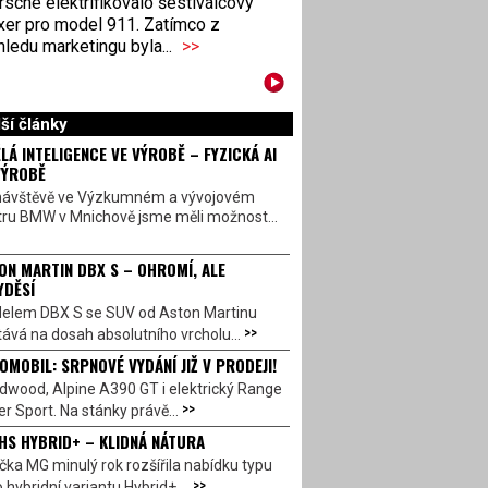
sche elektrifikovalo šestiválcový
xer pro model 911. Zatímco z
ledu marketingu byla...
>>
ší články
LÁ INTELIGENCE VE VÝROBĚ – FYZICKÁ AI
VÝROBĚ
návštěvě ve Výzkumném a vývojovém
tru BMW v Mnichově jsme měli možnost...
ON MARTIN DBX S – OHROMÍ, ALE
YDĚSÍ
elem DBX S se SUV od Aston Martinu
>>
ává na dosah absolutního vrcholu...
OMOBIL: SRPNOVÉ VYDÁNÍ JIŽ V PRODEJI!
dwood, Alpine A390 GT i elektrický Range
>>
r Sport. Na stánky právě...
HS HYBRID+ – KLIDNÁ NÁTURA
ka MG minulý rok rozšířila nabídku typu
>>
 hybridní variantu Hybrid+,...