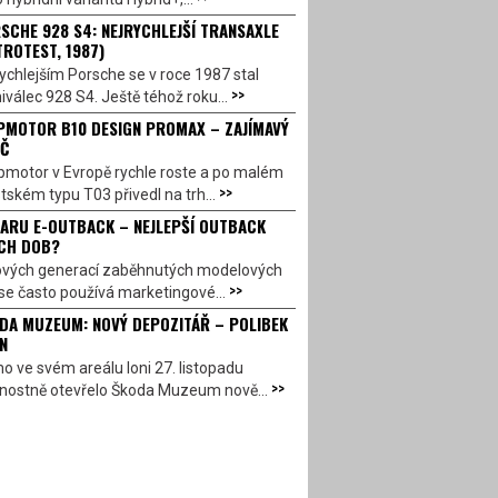
SCHE 928 S4: NEJRYCHLEJŠÍ TRANSAXLE
TROTEST, 1987)
ychlejším Porsche se v roce 1987 stal
>>
válec 928 S4. Ještě téhož roku...
PMOTOR B10 DESIGN PROMAX – ZAJÍMAVÝ
Č
pmotor v Evropě rychle roste a po malém
>>
ském typu T03 přivedl na trh...
ARU E-OUTBACK – NEJLEPŠÍ OUTBACK
CH DOB?
ových generací zaběhnutých modelových
>>
se často používá marketingové...
DA MUZEUM: NOVÝ DEPOZITÁŘ – POLIBEK
N
o ve svém areálu loni 27. listopadu
>>
vnostně otevřelo Škoda Muzeum nově...