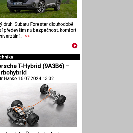
ný druh. Subaru Forester dlouhodobě
zí především na bezpečnost, komfort
niverzální...
>>
chnika
rsche T-Hybrid (9A3B6) –
rbohybrid
tr Hanke 16.07.2024 13:32