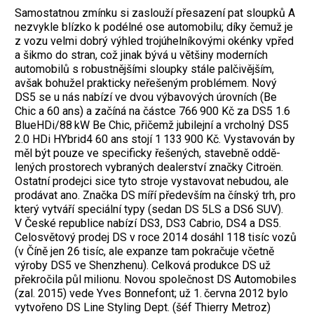
Samostatnou zmínku si zaslouží přesazení pat sloupků A
nezvykle blízko k podélné ose automobilu; díky čemuž je
z vozu velmi dobrý výhled trojúhelníkovými okénky vpřed
a šikmo do stran, což jinak bývá u většiny moderních
automobilů s robustnějšími sloupky stále palčivějším,
avšak bohužel prakticky neřešeným problémem.
Nový
DS5 se u nás nabízí ve dvou výbavových úrovních (Be
Chic a 60 ans) a začíná na částce 766 900 Kč za DS5 1.6
BlueHDi/88 kW Be Chic, přičemž jubilejní a vrcholný DS5
2.0 HDi HYbrid4 60 ans stojí 1 133 900 Kč. Vystavován by
měl být pouze ve specificky řešených, stavebně oddě-
lených prostorech vybraných dealerství značky Citroën.
Ostatní prodejci sice tyto stroje vystavovat nebudou, ale
prodávat ano. Značka DS míří především na čínský trh, pro
který vytváří speciální typy (sedan DS 5LS a DS6 SUV).
V České republice nabízí DS3, DS3 Cabrio, DS4 a DS5.
Celosvětový prodej DS v roce 2014 dosáhl 118 tisíc vozů
(v Číně jen 26 tisíc, ale expanze tam pokračuje včetně
výroby DS5 ve Shenzhenu). Celková produkce DS už
překročila půl milionu. Novou společnost DS Automobiles
(zal. 2015) vede Yves Bonnefont; už 1. června 2012 bylo
vytvořeno DS Line Styling Dept. (šéf Thierry Metroz)