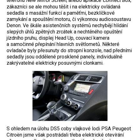
telefonu
New Mirror
Screen
, anebo aplikace
Connect Box
,
zákazníci se ale mohou těšit i na elektricky ovládaná
sedadla s masážní funkcí a paměťmi, bezklíčkové
zamykání a spouštění motoru, či výkonnou audiosoustavu
Denon. Ve škále asistenčních systémů nechybějí hlídání
slepých úhlů zpětných zrcátek a nechtěného opuštění
jízdního pruhu, displej Head Up, couvací kamera
a samočinné přepínání hlavních světlometů. Některé
ovladače byly přesunuty do stropní konzole, nad předními
sedadly jsou oddělené prosklené panely, individuálně
zakrývatelné elektricky posuvnými clonkami.
S ohledem na úlohu DS5 coby vlajkové lodi PSA Peugeot
Citroën jsme však postrádali třeba elektrické otevírání