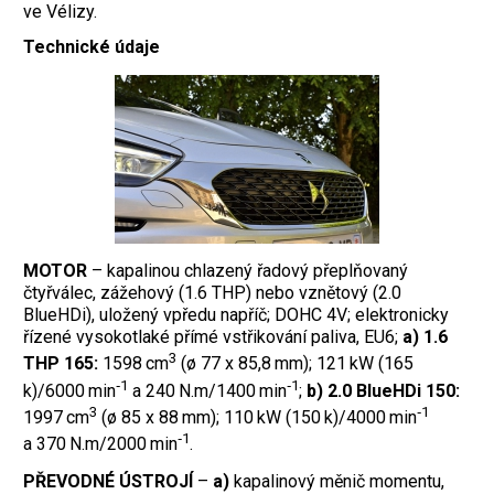
ve Vélizy.
Technické údaje
MOTOR
– kapalinou chlazený řadový přeplňovaný
čtyřválec, zážehový (1.6 THP) nebo vznětový (2.0
BlueHDi), uložený vpředu napříč; DOHC 4V; elektronicky
řízené vysokotlaké přímé vstřikování paliva, EU6;
a) 1.6
3
THP 165:
1598 cm
(ø 77 x 85,8 mm); 121 kW (165
‑1
‑1
k)/6000 min
a 240 N.m/1400 min
;
b) 2.0 BlueHDi 150:
3
‑1
1997 cm
(ø 85 x 88 mm); 110 kW (150 k)/4000 min
‑1
a 370 N.m/2000 min
.
PŘEVODNÉ ÚSTROJÍ
–
a)
kapalinový měnič momentu,