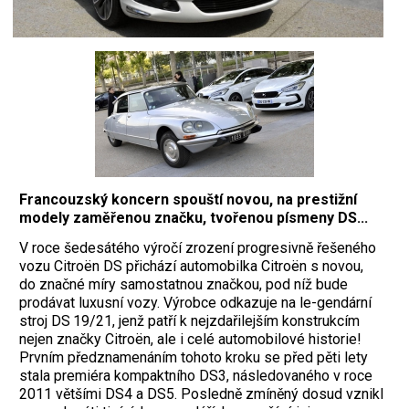
Francouzský koncern spouští novou, na prestižní
modely zaměřenou značku, tvořenou písmeny DS...
V roce šedesátého výročí zrození progresivně řešeného
vozu Citroën DS přichází automobilka Citroën s novou,
do značné míry samostatnou značkou, pod níž bude
prodávat luxusní vozy. Výrobce odkazuje na le-gendární
stroj DS 19/21, jenž patří k nejzdařilejším konstrukcím
nejen značky Citroën, ale i celé automobilové historie!
Prvním předznamenáním tohoto kroku se před pěti lety
stala premiéra kompaktního DS3, následovaného v roce
2011 většími DS4 a DS5. Posledně zmíněný dosud vznikl