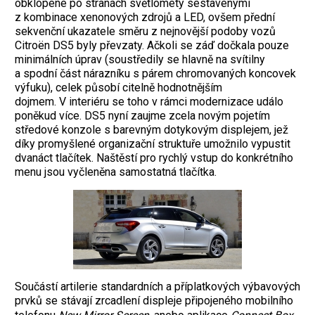
obklopené po stranách světlomety sestavenými
z kombinace xenonových zdrojů a LED, ovšem přední
sekvenční ukazatele směru z nejnovější podoby vozů
Citroën DS5 byly převzaty. Ačkoli se záď dočkala pouze
minimálních úprav (soustředily se hlavně na svítilny
a spodní část nárazníku s párem chromovaných koncovek
výfuku), celek působí citelně hodnotnějším
dojmem. V interiéru se toho v rámci modernizace událo
poněkud více. DS5 nyní zaujme zcela novým pojetím
středové konzole s barevným dotykovým displejem, jež
díky promyšlené organizační struktuře umožnilo vypustit
dvanáct tlačítek. Naštěstí pro rychlý vstup do konkrétního
menu jsou vyčleněna samostatná tlačítka.
Součástí artilerie standardních a příplatkových výbavových
prvků se stávají zrcadlení displeje připojeného mobilního