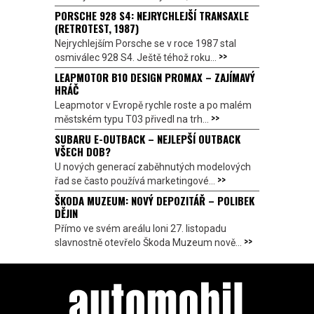
PORSCHE 928 S4: NEJRYCHLEJŠÍ TRANSAXLE
(RETROTEST, 1987)
Nejrychlejším Porsche se v roce 1987 stal
>>
osmiválec 928 S4. Ještě téhož roku...
LEAPMOTOR B10 DESIGN PROMAX – ZAJÍMAVÝ
HRÁČ
Leapmotor v Evropě rychle roste a po malém
>>
městském typu T03 přivedl na trh...
SUBARU E-OUTBACK – NEJLEPŠÍ OUTBACK
VŠECH DOB?
U nových generací zaběhnutých modelových
>>
řad se často používá marketingové...
ŠKODA MUZEUM: NOVÝ DEPOZITÁŘ – POLIBEK
DĚJIN
Přímo ve svém areálu loni 27. listopadu
>>
slavnostně otevřelo Škoda Muzeum nově...