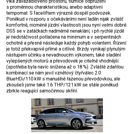
víka zavazadlového prostoru, tlumiče odpružení
s proměnnou charakteristikou, anebo adaptivní
tempomat.
S faceliftem výrazně dospěl podvozek.
Poněkud v rozporu s očekáváními není laděn nijak zvlášť
komfortně, nicméně jízdní vlastnosti jsou nyní velmi dobré.
DS5 se v zatáčkách nadměrně nenaklání, i při rychlé jízdě
je nedotáčivost potlačena na minimum a v serpentinách
ochotně a přesně následuje každý pohyb volantem. Řízení
je totiž překvapivě přímé a citlivé. Brzdy vynikají plynulým
nástupem účinku a nevadnoucím výkonem, také sladění
vylepšených motorů a převodovek je citelně vhodnější
(spotřeba byla navíc snížena až o 18 %). Zvláště zdařilou
kombinací se nám jevil vznětový čtyřválec 2.0
BlueHDi/110 kW s manuálně řazenou převodovkou, ale
zkoušeli jsme také 1.6 THP/121 kW se stále poněkud
zbrkle reagující samočinnou skříní.