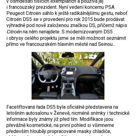
v osmdesáti tisících exemplářích a používá jej
i francouzský prezident. Nyní vedení koncernu PSA
Peugeot Citroën sáhlo k ještě radikálnějšímu gestu, neboť
Citroën DS5 se v provedení pro rok 2015 bude prodávat
výhradně pod nově založenou značkou DS, přičemž nápis
Citroën
na něm nenajdete. S modernizovaným DS5
i obrysy celého projektu jsme se měli možnost seznámit
přímo ve francouzském hlavním městě nad Seinou...
Faceliftovaná řada DS5 byla oficiálně představena na
letošním autosalonu v Ženevě, nicméně snímky i technické
informace byly známy již před tím. Modifikace jsou
převážně kosmetické, na první pohled si všimneme
především hlouběji propracované masky chladiče,