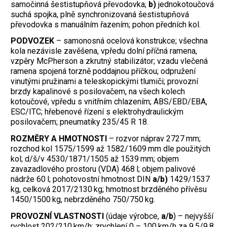
samočinná šestistupňová převodovka;
b)
jednokotoučová
suchá spojka, plně synchronizovaná šestistupňová
převodovka s manuálním řazením; pohon předních kol.
PODVOZEK
– samonosná ocelová konstrukce; všechna
kola nezávisle zavěšena, vpředu dolní příčná ramena,
vzpěry McPherson a zkrutný stabilizátor; vzadu vlečená
ramena spojená torzně poddajnou příčkou; odpružení
vinutými pružinami a teleskopickými tlumiči; provozní
brzdy kapalinové s posilovačem, na všech kolech
kotoučové, vpředu s vnitřním chlazením; ABS/EBD/EBA,
ESC/ITC; hřebenové řízení s elektrohydraulickým
posilovačem; pneumatiky 235/45 R 18.
ROZMĚRY A HMOTNOSTI
– rozvor náprav 2727 mm;
rozchod kol 1575/1599 až 1582/1609 mm dle použitých
kol; d/š/v 4530/1871/1505 až 1539 mm; objem
zavazadlového prostoru (VDA) 468 l; objem palivové
nádrže 60 l; pohotovostní hmotnost DIN
a/b)
1429/1537
kg, celková 2017/2130 kg; hmotnost brzděného přívěsu
1450/1500 kg, nebrzděného 750/750 kg.
PROVOZNÍ VLASTNOSTI
(údaje výrobce,
a/b
) – nejvyšší
rychlost 202/210 km/h; zrychlení 0 – 100 km/h za 9,5/9,8