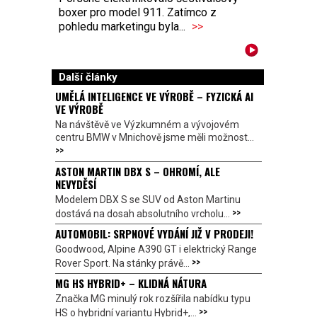
boxer pro model 911. Zatímco z
pohledu marketingu byla...
>>
Další články
UMĚLÁ INTELIGENCE VE VÝROBĚ – FYZICKÁ AI
VE VÝROBĚ
Na návštěvě ve Výzkumném a vývojovém
centru BMW v Mnichově jsme měli možnost...
>>
ASTON MARTIN DBX S – OHROMÍ, ALE
NEVYDĚSÍ
Modelem DBX S se SUV od Aston Martinu
>>
dostává na dosah absolutního vrcholu...
AUTOMOBIL: SRPNOVÉ VYDÁNÍ JIŽ V PRODEJI!
Goodwood, Alpine A390 GT i elektrický Range
>>
Rover Sport. Na stánky právě...
MG HS HYBRID+ – KLIDNÁ NÁTURA
Značka MG minulý rok rozšířila nabídku typu
>>
HS o hybridní variantu Hybrid+,...