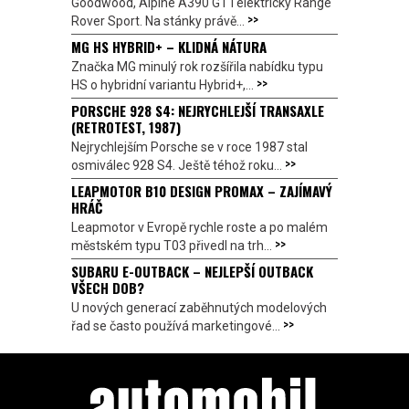
Goodwood, Alpine A390 GT i elektrický Range
>>
Rover Sport. Na stánky právě...
MG HS HYBRID+ – KLIDNÁ NÁTURA
Značka MG minulý rok rozšířila nabídku typu
>>
HS o hybridní variantu Hybrid+,...
PORSCHE 928 S4: NEJRYCHLEJŠÍ TRANSAXLE
(RETROTEST, 1987)
Nejrychlejším Porsche se v roce 1987 stal
>>
osmiválec 928 S4. Ještě téhož roku...
LEAPMOTOR B10 DESIGN PROMAX – ZAJÍMAVÝ
HRÁČ
Leapmotor v Evropě rychle roste a po malém
>>
městském typu T03 přivedl na trh...
SUBARU E-OUTBACK – NEJLEPŠÍ OUTBACK
VŠECH DOB?
U nových generací zaběhnutých modelových
>>
řad se často používá marketingové...