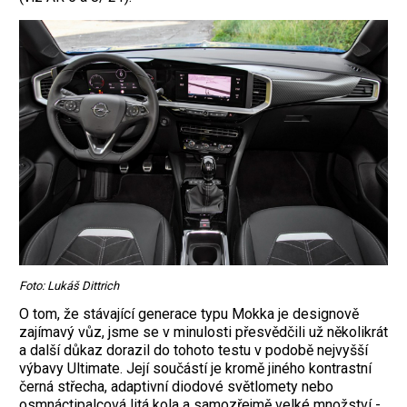
Foto: Lukáš Dittrich
O tom, že stávající generace typu Mokka je designově
zajímavý vůz, jsme se v minulosti přesvědčili už několikrát
a další důkaz dorazil do tohoto testu v podobě nejvyšší
výbavy Ultimate. Její součástí je kromě jiného kontrastní
černá střecha, adaptivní diodové světlomety nebo
osmnáctipalcová litá kola a samozřejmě velké množství ­