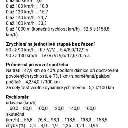
0 až 80 km/h... 7,6
0 až 100 km/h ... 10,8
0 až 120 km/h ... 15,7
0 až 140 km/h... 21,7
0 až 160 km/h... 33,3
0 až 1000 m (konečná rychlost km/h)... 32,5 s (158,8
km/h)
Zrychlení na jednotlivé stupně bez řazení
50 až 90 km/h... III./IV./V. ... 5,4/8,0/12,9 s
90 až 130 km/h ... IV./V./VI.9,6/12,6/20,6 s
Průměrná provozní spotřeba
Na trati 142,9 km se 40% podílem dálnice při dodržování
povolených rychlostí, ø 73,1 km/h, naměřená/palubní
počítač ... 4,2/4,0 l /100 km
za celý test včetně dynamických měření... 5,2 l/100 km
Rychloměr
udávaná (km/h)
... 60,0 ... 80,0 ... 100,0 ... 120,0 ... 140,0 ... 160,0
skutečná
(km/h) ... 56,8 ... 76,8 ... 98,1 ... 118,5 ... 138,3 ... 158,5
chyba (%) ... 5,3 ... 4,0 ... 1,9 ... 1,25 ... 1,21 ... 0,94