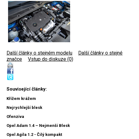
Další články o stejném modelu
|
Další články o stejné
značce
|
Vstup do diskuze (0)
Související články:
Křížem krážem
Nejrychlejší blesk
Ofenziva
Opel Adam 1.4 – Nejmenší Blesk
Opel Agila 1.2 - Čilý kompakt