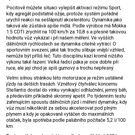
Pocitově můžete situaci vylepšit aktivací režimu Sport,
kdy agregát podstatně ožije, protože systém pořádně
urychlí reakci na sešlápnutí akcelerátoru. Dynamika jako
taková ale zůstává spíše mdlá. Podle výrobce má Mokka
1.5 CDTI zrychlit na 100 km/h za 10,8 s a přesně takovou
hodnotu vůz vykázal i při našem měření. Ve vyšších
dálničních rychlostech se dynamika citelně vytrácí. O
sportovním svezení, jaké tak trochu slibuje vnější vzhled,
nemůže být příliš řeč. Tuto disciplínu kazí kromě nižšího
výkonu také řazení. Velká řadicí páka je sice dobře při
ruce, ale její chod je spíš gumový a trochu nepřesný.
Velmi silnou stránkou této motorizace je režim ustálené
jízdy na delších trasách. Vznětový čtyřválec koncernu
Stellantis dostal do vínku vynikající odhlučnění, jemný běh,
a především příkladně skromný apetit. Po týdenním testu
zahrnujícím spoustu dálničních jízd i měření dynamiky, kdy
vůz musí několikrát za sebou akcelerovat pod plným
plynem a kdy je opakovaně vytáčen do maximálních
otáček, byla spotřeba podle palubního počítače 5,2 l/100
km.