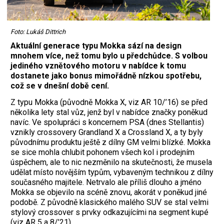
Foto: Lukáš Dittrich
Aktuální generace typu Mokka sází na design
mnohem více, než tomu bylo u předchůdce. S volbou
jediného vznětového motoru v nabídce k tomu
dostanete jako bonus mimořádně nízkou spotřebu,
což se v dnešní době cení.
Z typu Mokka (původně Mokka X, viz AR 10/’16) se před
několika lety stal vůz, jenž byl v nabídce značky poněkud
navíc. Ve spolupráci s koncernem PSA (dnes Stellantis)
vznikly crossovery Grandland X a Crossland X, a ty byly
původnímu produktu ještě z dílny GM velmi blízké. Mokka
se sice mohla chlubit pohonem všech kol i prodejním
úspěchem, ale to nic nezměnilo na skutečnosti, že musela
udělat místo novějším typům, vybaveným technikou z dílny
současného majitele. Netrvalo ale příliš dlouho a jméno
Mokka se objevilo na scéně znovu, akorát v poněkud jiné
podobě. Z původně klasického malého SUV se stal velmi
stylový crossover s prvky odkazujícími na segment kupé
(viz AR 5 a 8/’21).