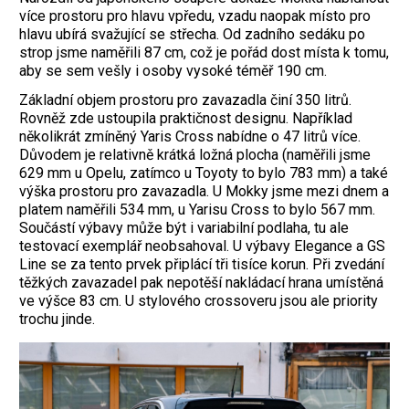
více prostoru pro hlavu vpředu, vzadu naopak místo pro
hlavu ubírá svažující se střecha. Od zadního sedáku po
strop jsme naměřili 87 cm, což je pořád dost místa k tomu,
aby se sem vešly i osoby vysoké téměř 190 cm.
Základní objem prostoru pro zavazadla činí 350 litrů.
Rovněž zde ustoupila praktičnost designu. Například
několikrát zmíněný ­Yaris Cross nabídne o 47 litrů více.
Důvodem je relativně krátká ložná plocha (naměřili jsme
629 mm u Opelu, zatímco u Toyoty to bylo 783 mm) a také
výška prostoru pro zavazadla. U Mokky jsme mezi dnem a
platem naměřili 534 mm, u Yarisu Cross to bylo 567 mm.
Součástí výbavy může být i variabilní podlaha, tu ale
testovací exemplář neobsahoval. U výbavy Elegance a GS
Line se za tento prvek připlácí tři tisíce korun. Při zvedání
těžkých zavazadel pak nepotěší nakládací hrana umístěná
ve výšce 83 cm. U stylového crossoveru jsou ale priority
trochu jinde.