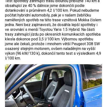
Test spotřeby zahrnující trasu dlouhou přibližně 140 km a
obsahující ze 40 % dálnice jsme dokončili podle
dotankování s průměrem 4,2 l/100 km. Pokud nebudeme
počítat hybridní automobily, pak je v našem žebříčku
naměřených spotřeb na této trase vznětová Mokka číslem
jedna. Není bez zajímavosti, že dosáhla lepší spotřeby i
ve srovnání s menší Toyotou Yaris 1.5 Hybrid. Na části
trasy zahrnující jízdu po okresních komunikacích spotřeba
klesla dokonce pod 3,5 l/100 km. Výbornou spotřebu
jsme ale čekali, protože i mnohem větší Peugeot 308 SW
osazený stejným motorem, ovšem naladěným na vyšší
výkon (96 kW/130 k), dokončil tento test s výsledkem 4,9
l/100 km.