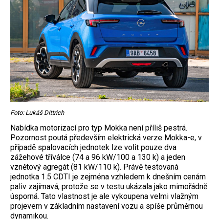
Foto: Lukáš Dittrich
Nabídka motorizací pro typ Mokka není příliš pestrá.
Pozornost poutá především elektrická verze Mokka-e, v
případě spalovacích jednotek lze volit pouze dva
zážehové tříválce (74 a 96 kW/100 a 130 k) a jeden
vznětový agregát (81 kW/110 k). Právě testovaná
jednotka 1.5 CDTI je zejména vzhledem k dnešním cenám
paliv zajímavá, protože se v testu ukázala jako mimořádně
úsporná. Tato vlastnost je ale vykoupena velmi vlažným
projevem v základním nastavení vozu a spíše průměrnou
dynamikou.