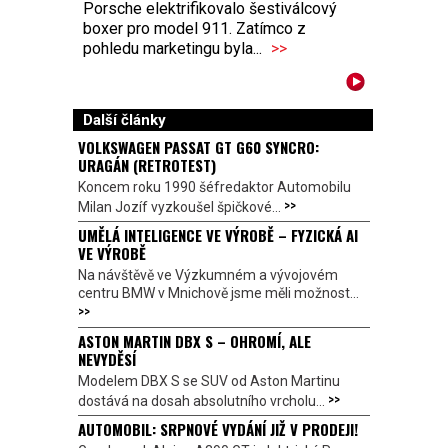
Porsche elektrifikovalo šestiválcový
boxer pro model 911. Zatímco z
pohledu marketingu byla...
>>
Další články
VOLKSWAGEN PASSAT GT G60 SYNCRO:
URAGÁN (RETROTEST)
Koncem roku 1990 šéfredaktor Automobilu
>>
Milan Jozíf vyzkoušel špičkové...
UMĚLÁ INTELIGENCE VE VÝROBĚ – FYZICKÁ AI
VE VÝROBĚ
Na návštěvě ve Výzkumném a vývojovém
centru BMW v Mnichově jsme měli možnost...
>>
ASTON MARTIN DBX S – OHROMÍ, ALE
NEVYDĚSÍ
Modelem DBX S se SUV od Aston Martinu
>>
dostává na dosah absolutního vrcholu...
AUTOMOBIL: SRPNOVÉ VYDÁNÍ JIŽ V PRODEJI!