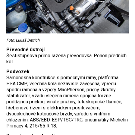
Foto: Lukáš Dittrich
Převodné ústrojí
Šestistupňová přímo řazená převodovka. Pohon předních
kol.
Podvozek
Samonosná konstrukce s pomocnými rámy, platforma
PSA CMP; všechna kola nezávisle zavěšena, vpředu
spodní ramena a vzpěry MacPherson, příčný zkrutný
stabilizátor, vzadu vlečená ramena spojená torzně
poddajnou příčkou, vinuté pružiny, teleskopické tlumiče;
hřebenové řízení s elektrickým posilovačem;
dvouokruhové kotoučové brzdy, vpředu s vnitřním
chlazením, ABS/EBD, ESP/TSC/TRC; pneumatiky Michelin
Primacy 4, 215/55 R 18.