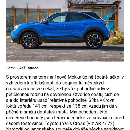
Foto: Lukáš Dittrich
S prostorem na tom není nová Mokka úplně špatně, ačkoliv
vzhledem k příslušnosti do segmentu městských
crossoverů nelze čekat, že by vůz pohodlně odvezl
pětičlennou rodinu na dovolenou. Čtveřice cestujících se
ale do interiéru usadí relativně pohodlně. Šířka v úrovni
loktů vpředu 141 cm, respektive 138 cm vzadu jim dá v
příčném směru dostatek místa. Mimochodem, tyto
naměřené hodnoty jsou téměř identické ve srovnání s před
časem testovanou Toyotou Yaris Cross (viz AR 4/’22).
Narozdíl od japonského soupeře dokáže Mokka nabídnout