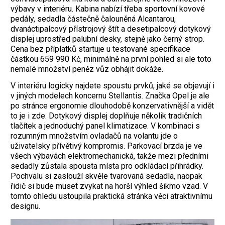
výbavy v interiéru. Kabina nabízí třeba sportovní kovové
pedály, sedadla částečně ­čalouněná Alcantarou,
dvanáctipalcový přístrojový štít a desetipalcový dotykový
displej uprostřed palubní desky, stejně jako černý strop.
Cena bez příplatků startuje u ­testované specifikace
částkou 659 990 Kč, minimálně na první pohled si ale toto
nemalé množství peněz vůz obhájit dokáže.
V interiéru logicky najdete spoustu prvků, jaké se objevují i
v jiných modelech koncernu Stellantis. Značka Opel je ale
po stránce ergonomie dlouhodobě konzervativnější a vidět
to je i zde. Dotykový displej doplňuje několik tradičních
tlačítek a jednoduchý panel klimatizace. V kombinaci s
rozumným množstvím ovladačů na volantu jde o
uživatelsky přívětivý kompromis. Parkovací brzda je ve
všech výbavách elektromechanická, takže mezi předními
sedadly zůstala spousta místa pro odkládací přihrádky.
Pochvalu si zaslouží skvěle tvarovaná sedadla, naopak
řidič si bude muset zvykat na horší výhled šikmo vzad. V
tomto ohledu ustoupila praktická stránka věci atraktivnímu
designu.