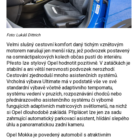
Foto: Lukáš Dittrich
Velmi slušný cestovní komfort daný tichým vznětovým
motorem narušují jen menší rázy, jež podvozek postavený
na osmnáctipalcových kolech občas pustí do interiéru.
Přesto lze stylový Opel hodnotit pozitivně. V zatáčkách je
stabilní a ani větší nerovnosti podvozek nerozhodí.
Cestování zjednoduší mnoho asistenčních systémů.
Vrcholná výbava Ultimate má v podstatě vše ve své
standardní výbavě včetně adaptivního tempomatu,
systému vedení v pruzích, rozpoznávání chodců nebo
přednárazového asistenčního systému či výborně
fungujících adaptivních matricových světlometů, na nichž
si Opel dlouhodobě zakládá. Připlácet lze jen za sadu
zahrnující automatický parkovací asistent, hlídání slepého
úhlu a panoramatickou zadní kameru.
Opel Mokka je povedený automobil s atraktivním