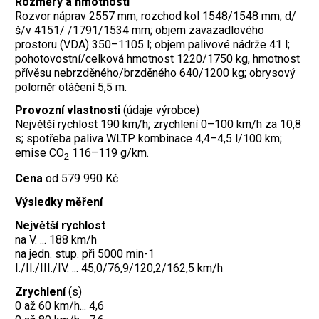
Rozměry a hmotnosti
Rozvor náprav 2557 mm, rozchod kol 1548/1548 mm; d/
š/v 4151/ /1791/1534 mm; objem zavazadlového
prostoru (VDA) 350–1105 l; objem palivové nádrže 41 l;
pohotovostní/celková hmotnost 1220/1750 kg, hmotnost
přívěsu nebrzděného/brzděného 640/1200 kg; obrysový
poloměr otáčení 5,5 m.
Provozní vlastnosti
(údaje výrobce)
Největší rychlost 190 km/h; zrychlení 0–100 km/h za 10,8
s; spotřeba paliva WLTP kombinace 4,4–4,5 l/100 km;
emise CO
116–119 g/km.
2
Cena
od 579 990 Kč
Výsledky měření
Největší rychlost
na V. ... 188 km/h
na jedn. stup. při 5000 min-1
I./II./III./IV. ... 45,0/76,9/120,2/162,5 km/h
Zrychlení
(s)
0 až 60 km/h... 4,6