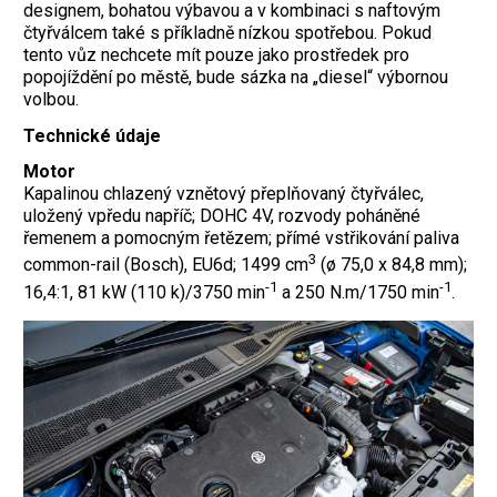
designem, bohatou výbavou a v kombinaci s naftovým
čtyřválcem také s příkladně nízkou spotřebou. Pokud
tento vůz nechcete mít pouze jako prostředek pro
popojíždění po městě, bude sázka na „diesel“ výbornou
volbou.
Technické údaje
Motor
Kapalinou chlazený vznětový přeplňovaný čtyřválec,
uložený vpředu napříč; DOHC 4V, rozvody poháněné
řemenem a pomocným řetězem; přímé vstřikování paliva
3
common-rail (Bosch), EU6d; 1499 cm
(ø 75,0 x 84,8 mm);
-1
-1
16,4:1, 81 kW (110 k)/3750 min
a 250 N.m/1750 min
.