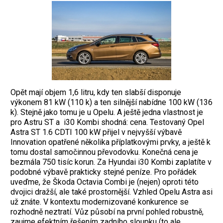
Opět mají objem 1,6 litru, kdy ten slabší disponuje
výkonem 81 kW (110 k) a ten silnější nabídne 100 kW (136
k). Stejně jako tomu je u Opelu. A ještě jedna vlastnost je
pro Astru ST a i30 Kombi shodná: cena. Testovaný Opel
Astra ST 1.6 CDTI 100 kW přijel v nejvyšší výbavě
Innovation opatřené několika příplatkovými prvky, a ještě k
tomu dostal samočinnou převodovku. Konečná cena je
bezmála 750 tisíc korun. Za Hyundai i30 Kombi zaplatíte v
podobné výbavě prakticky stejné peníze. Pro pořádek
uveďme, že Škoda Octavia Combi je (nejen) oproti této
dvojici dražší, ale také prostornější.
Vzhled Opelu Astra asi
už znáte. V kontextu modernizované konkurence se
rozhodně neztratí. Vůz působí na první pohled robustně,
zaujme efektním řešením zadního sloupku (to ale