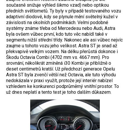
současně snižuje výhled šikmo vzad) nebo optikou
předních světlometů. Ty byly v případě testovaného vozu
adaptivní diodové, kdy se plynule mění světelný kužel v
závislosti na okolních podmínkách. Velmi podobné
systémy známe třeba od Mercedesu nebo Audi, Astra
byla ovšem vůbec první, kdo tuto věc nabídl také v
segmentu nižší střední třídy. Nakonec ale asi vůbec nejvíc
zaujme u tohoto vozu jeho velikost. Astra ST je snad až
překvapivě velkým vozem. Na délku přerůstá dokonce i
Škodu Octavia Combi (4702 mm vs. 4667 mm). Pro
srovnání, několikrát zmíněná i30 Kombi je přibližně o
deset centimetrů kratší.
Už předchozí generace Opelu
Astra ST byla zvenčí větší než Octavia, ale tuto výhodu
nedokázala v praxi využít, protože její interiér nabízel
vzhledem ke konkurenci podprůměrný vnitřní prostor. To
už dnes neplatí a tento test je toho dalším důkazem.