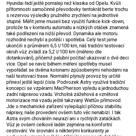
Hyundai řadí ještě pomaleji než klasika od Opelu.
Kvůli
přítomnosti samočinné převodovky tentokrát berte trochu
s rezervou výsledky pružného zrychlení na jednotlivé
stupně. Měřit jsme museli bez využití funkce kick-down,
protože ta v kontextu automatu a nízkých otáček znamená
také podřazení na nižší převod. Dynamika ale motoru
rozhodně nechybí a potěší i spotřeba. Celý test jsme
ukončili s průměrem 6,5 l/100 km, náš tradiční testovací
okruh vůz zvládl za 5,2 l/100 km (měřeno dle
dotankování), přičemž palubní počítač ukazoval o dvě deci
více. Opel se navíc během měření spotřeby musel
vypořádat se dvěma kolonami způsobenými nehodami na
naší testovací trase. Normální plynulý provoz by určitě
přinesl ještě lepší čísla.
Podvozek Astry využívá tradiční
koncepci se vzpěrami MacPherson vpředu a jednoduchou
zadní nápravou vzadu. Vrcholná zážehová a vznětová
motorizace má vzadu ještě takzvaný Wattův přímovod.
Jde o mechanické zařízení vylepšující příčnou stabilitu
nápravy, naše provedení ovšem tuto věc nenabízí. I tak
Astra svým chováním neurazí ani v rychlých zatáčkách.
Vůz je ovšem celkově laděn zejména na komfortní
cestování. Ve srovnání s některými konkurenty je