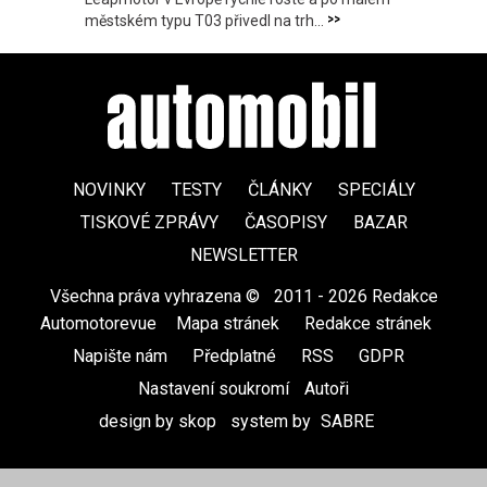
>>
městském typu T03 přivedl na trh...
NOVINKY
TESTY
ČLÁNKY
SPECIÁLY
TISKOVÉ ZPRÁVY
ČASOPISY
BAZAR
NEWSLETTER
Všechna práva vyhrazena ©
|
2011 - 2026 Redakce
Automotorevue
|
Mapa stránek
|
Redakce stránek
|
Napište nám
|
Předplatné
|
RSS
|
GDPR
|
Nastavení soukromí
Autoři
design by skop
|
system by
SABRE
|