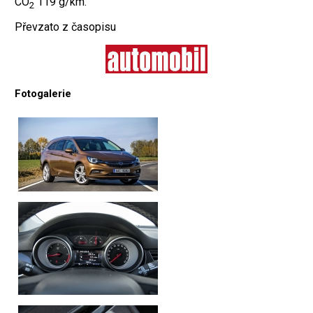
CO
119 g/km.
2
Převzato z časopisu
Fotogalerie