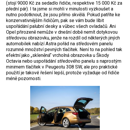
(stojí 9000 Kč za sedadlo řidiče, respektive 15 000 Kč za
přední pár). I ta jsme si mohli v minulosti vyzkoušet a
nutno podotknout, že jsou přímo skvělá. Pokud patříte ke
konzervativnějším řidičům, pak se vám bude líbit
uspořádání palubní desky a vůbec všech ovladačů. Ani
Opel přirozeně nemůže v dnešní době nemít dotykovou
středovou obrazovku, jenže na rozdíl od některých jiných
automobilek nabízí Astra pořád na středovém panelu
rozumné množství pevných tlačítek. Není to na pohled tak
efektní jako „skleněná“ vrcholná obrazovka u Škody
Octavia nebo uspořádání středového panelu s naprostým
minimem tlačítek v Peugeotu 308 SW, ale pro praktické
použití je takové řešení lepší, protože vyžaduje od řidiče
méně pozornosti.