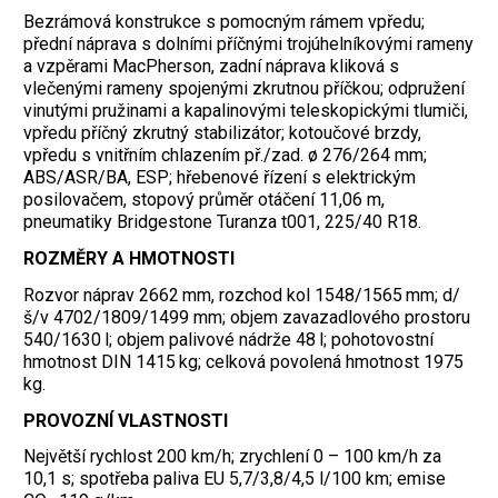
Bezrámová konstrukce s pomocným rámem vpředu;
přední náprava s dolními příčnými trojúhelníkovými rameny
a vzpěrami MacPherson, zadní náprava kliková s
vlečenými rameny spojenými zkrutnou příčkou; odpružení
vinutými pružinami a kapalinovými teleskopickými tlumiči,
vpředu příčný zkrutný stabilizátor; kotoučové brzdy,
vpředu s vnitřním chlazením př./zad. ø 276/264 mm;
ABS/ASR/BA, ESP; hřebenové řízení s elektrickým
posilovačem, stopový průměr otáčení 11,06 m,
pneumatiky Bridgestone Turanza t001, 225/40 R18.
ROZMĚRY A HMOTNOSTI
Rozvor náprav 2662 mm, rozchod kol 1548/1565 mm; d/
š/v 4702/1809/1499 mm; objem zavazadlového prostoru
540/1630 l; objem palivové nádrže 48 l; pohotovostní
hmotnost DIN 1415 kg; celková povolená hmotnost 1975
kg.
PROVOZNÍ VLASTNOSTI
Největší rychlost 200 km/h; zrychlení 0 – 100 km/h za
10,1 s; spotřeba paliva EU 5,7/3,8/4,5 l/100 km; emise