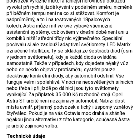
podvozek výrazně měkčí a táhlejší nerovnosti dokážou
vyvolat při rychlé jízdě kývání v podélném směru, nicméně
při běžném tempu není na co si stěžovat. Komfort je
nadprůměrný, a to i na testovaných 18palcových
kolech.
Astra může mít ve své výbavě všemožné
asistenční systémy, což ovšem v dnešní době není ani u
kombíků nižší střední třídy nic výjimečného. Speciální
pochvalu si ale zaslouží adaptivní světlomety LED Matrix
označené IntelliLux. Ty se skládají ze šestnácti diod (osm
v jednom světlometu), kdy je každá dioda ovládána
samostatně. Takže v případech, kdy dojedete nějaký vůz
nebo se někdo objeví v protisměru, systém pouze
deaktivuje konkrétní diody, aby automobil odstínil. Vše
funguje velmi spolehlivě. V noci na neosvětlených silnicích
nebo třeba i při jízdě po dálnici jsou tyto světlomety
vynikající. Za příplatek 35 000 Kč rozhodně stojí.
Opel
Astra ST určitě není nezajímavý automobil. Nabízí dost
místa uvnitř, příjemný podvozek a tichý i úsporný vznětový
čtyřválec. Pokud je na vás Octavia moc drahá a sháníte
nějakou jinou alternativu z této kategorie, současná Astra
je určitě zajímavá volba.
Technické údaje