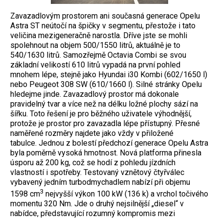
Zavazadlovým prostorem ani současná generace Opelu
Astra ST neútočí na špičky v segmentu, přestože i tato
veličina mezigeneračně narostla. Dříve jste se mohli
spolehnout na objem 500/1550 litrů, aktuálně je to
540/1630 litrů. Samozřejmě Octavia Combi se svou
základní velikostí 610 litrů vypadá na první pohled
mnohem lépe, stejně jako Hyundai i30 Kombi (602/1650 l)
nebo Peugeot 308 SW (610/1660 l). Silné stránky Opelu
hledejme jinde. Zavazadlový prostor má dokonale
pravidelný tvar a více než na délku ložné plochy sází na
šířku. Toto řešení je pro běžného uživatele výhodnější,
protože je prostor pro zavazadla lépe přístupný. Přesné
naměřené rozměry najdete jako vždy v přiložené
tabulce.
Jednou z bolestí předchozí generace Opelu Astra
byla poměrně vysoká hmotnost. Nová platforma přinesla
úsporu až 200 kg, což se hodí z pohledu jízdních
vlastností i spotřeby. Testovaný vznětový čtyřválec
vybavený jedním turbodmychadlem nabízí při objemu
3
1598 cm
nejvyšší výkon 100 kW (136 k) a vrchol točivého
momentu 320 Nm. Jde o druhý nejsilnější „diesel“ v
nabídce, představující rozumný kompromis mezi