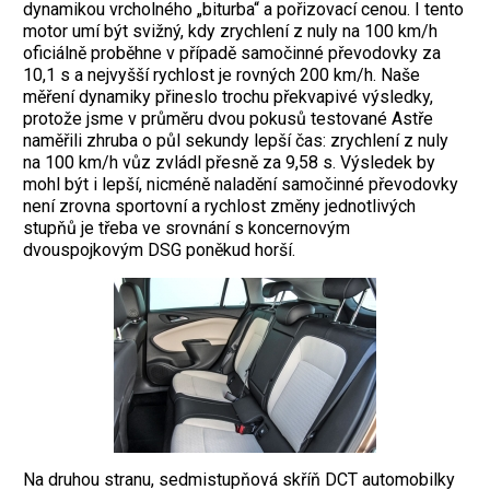
dynamikou vrcholného „biturba“ a pořizovací cenou. I tento
motor umí být svižný, kdy zrychlení z nuly na 100 km/h
oficiálně proběhne v případě samočinné převodovky za
10,1 s a nejvyšší rychlost je rovných 200 km/h.
Naše
měření dynamiky přineslo trochu překvapivé výsledky,
protože jsme v průměru dvou pokusů testované Astře
naměřili zhruba o půl sekundy lepší čas: zrychlení z nuly
na 100 km/h vůz zvládl přesně za 9,58 s. Výsledek by
mohl být i lepší, nicméně naladění samočinné převodovky
není zrovna sportovní a rychlost změny jednotlivých
stupňů je třeba ve srovnání s koncernovým
dvouspojkovým DSG poněkud horší.
Na druhou stranu, sedmistupňová skříň DCT automobilky