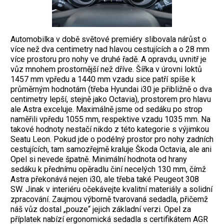
Automobilka v době světové premiéry slibovala nárůst o
více než dva centimetry nad hlavou cestujících a o 28 mm
více prostoru pro nohy ve druhé řadě. A opravdu, uvnitř je
vůz mnohem prostornější než dříve. Šířka v úrovni loktů
1457 mm vpředu a 1440 mm vzadu sice patří spíše k
průměrným hodnotám (třeba Hyundai i30 je přibližně o dva
centimetry lepší, stejně jako Octavia), prostorem pro hlavu
ale Astra exceluje. Maximálně jsme od sedáku po strop
naměřili vpředu 1055 mm, respektive vzadu 1035 mm. Na
takové hodnoty nestačí nikdo z této kategorie s výjimkou
Seatu Leon. Pokud jde o podélný prostor pro nohy zadních
cestujících, tam samozřejmě kraluje Škoda Octavia, ale ani
Opel si nevede špatně. Minimální hodnota od hrany
sedáku k přednímu opěradlu činí necelých 130 mm, čímž
Astra překonává nejen i30, ale třeba také Peugeot 308
SW.
Jinak v interiéru očekávejte kvalitní materiály a solidní
zpracování. Zaujmou výborně tvarovaná sedadla, přičemž
náš vůz dostal „pouze“ jejich základní verzi. Opel za
příplatek nabízí ergonomická sedadla s certifikátem AGR