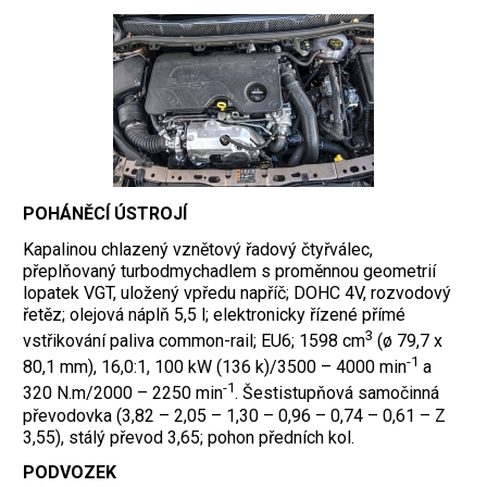
POHÁNĚCÍ ÚSTROJÍ
Kapalinou chlazený vznětový řadový čtyřválec,
přeplňovaný turbodmychadlem s proměnnou geometrií
lopatek VGT, uložený vpředu napříč; DOHC 4V, rozvodový
řetěz; olejová náplň 5,5 l; elektronicky řízené přímé
3
vstřikování paliva common-rail; EU6; 1598 cm
(ø 79,7 x
-1
80,1 mm), 16,0:1, 100 kW (136 k)/3500 – 4000 min
a
-1
320 N.m/2000 – 2250 min
. Šestistupňová samočinná
převodovka (3,82 – 2,05 – 1,30 – 0,96 – 0,74 – 0,61 – Z
3,55), stálý převod 3,65; pohon předních kol.
PODVOZEK