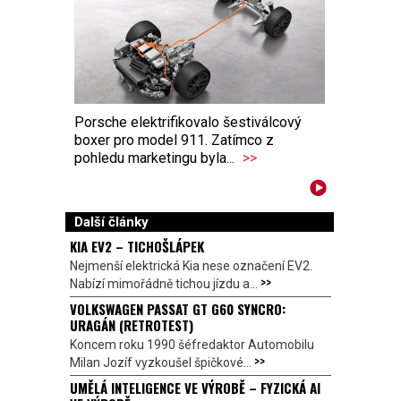
Porsche elektrifikovalo šestiválcový
boxer pro model 911. Zatímco z
pohledu marketingu byla...
>>
Další články
KIA EV2 – TICHOŠLÁPEK
Nejmenší elektrická Kia nese označení EV2.
>>
Nabízí mimořádně tichou jízdu a...
VOLKSWAGEN PASSAT GT G60 SYNCRO:
URAGÁN (RETROTEST)
Koncem roku 1990 šéfredaktor Automobilu
>>
Milan Jozíf vyzkoušel špičkové...
UMĚLÁ INTELIGENCE VE VÝROBĚ – FYZICKÁ AI