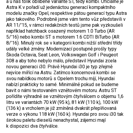
a u nás tolik oblíbené variantě ST, tedy kombi. Oficiálně je
Astra K v pořadí už jedenáctou generací kompaktního
modelu značky Opel, respektive pátou generací typu Astra
jako takového. Podrobně jsme vám tento vůz představili v
AR 11/’15, v rámci redakčních testů jsme pak vyzkoušeli
například hatchback osazený motorem 1.0 Turbo (AR
5/’16) nebo kombi ST s motorem 1.6 CDTI BiTurbo (AR
8/’16).
Minulý rok se v kategorii kombi nižší střední třídy
udály velké změny. Modernizací postupně prošly typy
Škoda Octavia, Seat Leon, Volkswagen Golf i Peugeot
308 a aby toho nebylo málo, představil Hyundai zcela
novou generaci i30. Právě Hyundai i30 je typ zřejmě
nejvíce mířící na Astru. Zatímco koncernová kombi se
svou nabídkou motorů s Opelem trochu míjí, Hyundai
nabízí prakticky to samé. Minimálně pokud se budeme
bavit o námi testovaném vznětovém motoru.
Astru ST
pořídíte výhradně se vznětovým čtyřválcem o objemu 1,6
litru ve variantách 70 kW (95 k), 81 kW (110 k), 100 kW
(136 k) a vrcholem je již zmíněná dvakrát přeplňovaná
verze o výkonu 118 kW (160 k). Hyundai pro svou i30 tak
širokou paletu dieselů nenachystal, zájemci mají
k dispozici dva čtyřválce.