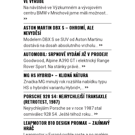
VE VÝROBĚ
Na návštěvě ve Výzkumném a vývojovém
centru BMW v Mnichově jsme měli možnost...
>>
ASTON MARTIN DBX S – OHROMÍ, ALE
NEVYDĚSÍ
Modelem DBX S se SUV od Aston Martinu
>>
dostává na dosah absolutního vrcholu...
AUTOMOBIL: SRPNOVÉ VYDÁNÍ JIŽ V PRODEJI!
Goodwood, Alpine A390 GT i elektrický Range
>>
Rover Sport. Na stánky právě...
MG HS HYBRID+ – KLIDNÁ NÁTURA
Značka MG minulý rok rozšířila nabídku typu
>>
HS o hybridní variantu Hybrid+,...
PORSCHE 928 S4: NEJRYCHLEJŠÍ TRANSAXLE
(RETROTEST, 1987)
Nejrychlejším Porsche se v roce 1987 stal
>>
osmiválec 928 S4. Ještě téhož roku...
LEAPMOTOR B10 DESIGN PROMAX – ZAJÍMAVÝ
HRÁČ
Leapmotor v Evropě rychle roste a po malém