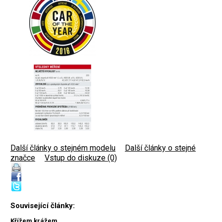
Další články o stejném modelu
|
Další články o stejné
značce
|
Vstup do diskuze (0)
Související články:
Křížem krážem