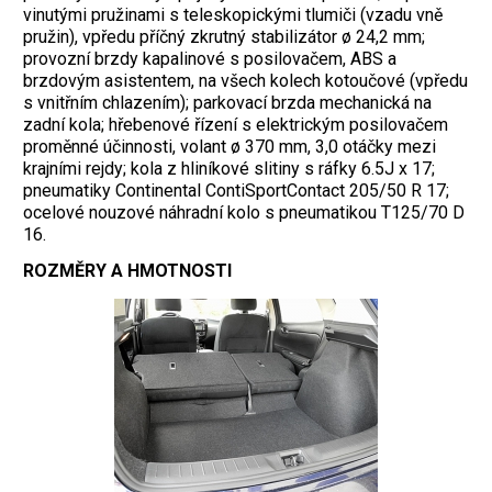
vinutými pružinami s teleskopickými tlumiči (vzadu vně
pružin), vpředu příčný zkrutný stabilizátor ø 24,2 mm;
provozní brzdy kapalinové s posilovačem, ABS a
brzdovým asistentem, na všech kolech kotoučové (vpředu
s vnitřním chlazením); parkovací brzda mechanická na
zadní kola; hřebenové řízení s elektrickým posilovačem
proměnné účinnosti, volant ø 370 mm, 3,0 otáčky mezi
krajními rejdy; kola z hliníkové slitiny s ráfky 6.5J x 17;
pneumatiky Continental ContiSportContact 205/50 R 17;
ocelové nouzové náhradní kolo s pneumatikou T125/70 D
16.
ROZMĚRY A HMOTNOSTI