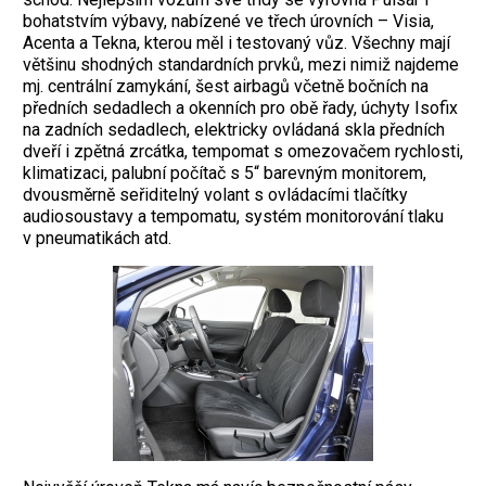
bohatstvím výbavy, nabízené ve třech úrovních – Visia,
Acenta a Tekna, kterou měl i testovaný vůz. Všechny mají
většinu shodných standardních prvků, mezi nimiž najdeme
mj. centrální zamykání, šest airbagů včetně bočních na
předních sedadlech a okenních pro obě řady, úchyty Isofix
na zadních sedadlech, elektricky ovládaná skla předních
dveří i zpětná zrcátka, tempomat s omezovačem rychlosti,
klimatizaci, palubní počítač s 5“ barevným monitorem,
dvousměrně seřiditelný volant s ovládacími tlačítky
audiosoustavy a tempomatu, systém monitorování tlaku
v pneumatikách atd.