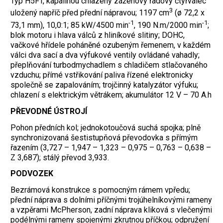
Typ H5FT, kapalinou chlazený zážehový řadový čtyřválec
3
uložený napříč před přední nápravou; 1197 cm
(ø 72,2 x
-1
-1
73,1 mm), 10,0:1; 85 kW/4500 min
, 190 N.m/2000 min
;
blok motoru i hlava válců z hliníkové slitiny; DOHC,
vačkové hřídele poháněné ozubeným řemenem, v každém
válci dva sací a dva výfukové ventily ovládané vahadly;
přeplňování turbodmychadlem s chladičem stlačovaného
vzduchu; přímé vstřikování paliva řízené elektronicky
společně se zapalováním; trojčinný katalyzátor výfuku;
chlazení s elektrickým větrákem; akumulátor 12 V – 70 A.h
PŘEVODNÉ ÚSTROJÍ
Pohon předních kol; jednokotoučová suchá spojka; plně
synchronizovaná šestistupňová převodovka s přímým
řazením (3,727 – 1,947 – 1,323 – 0,975 – 0,763 – 0,638 –
Z 3,687); stálý převod 3,933.
PODVOZEK
Bezrámová konstrukce s pomocným rámem vpředu;
přední náprava s dolními příčnými trojúhelníkovými rameny
a vzpěrami McPherson, zadní náprava kliková s vlečenými
podélnými rameny spojenými zkrutnou příčkou; odpružení