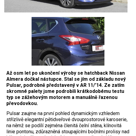
Až osm let po ukončení výroby se hatchback Nissan
Almera dočkal nástupce. Stal se jím od základu nový
Pulsar, podrobně představený v AR 11/’14. Ze zatím
skromné palety jsme podrobili krátkodobému testu
typ se zážehovým motorem a manuálně řazenou
převodovkou.
P
ulsar zaujme na první pohled dynamickým vzhledem
střízlivě elegantní pětidveřové dvouprostorové karoserie,
na němž se podílí zejména členitá čelní stěna, klínovitá
linie pontonu, zdůrazněná stoupajícími bočními prolisy nad