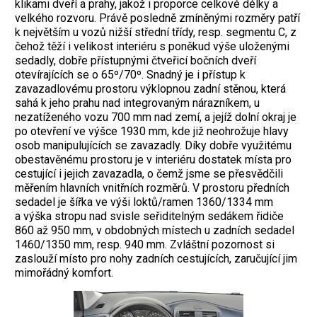
klikami dveří a prahy, jakož i proporce celkové délky a
velkého rozvoru. Právě posledně zmíněnými rozměry patří
k největším u vozů nižší střední třídy, resp. segmentu C, z
čehož těží i velikost interiéru s poněkud výše uloženými
sedadly, dobře přístupnými čtveřicí bočních dveří
otevírajících se o 65º/70º. Snadný je i přístup k
zavazadlovému prostoru výklopnou zadní stěnou, která
sahá k jeho prahu nad integrovaným nárazníkem, u
nezatíženého vozu 700 mm nad zemí, a jejíž dolní okraj je
po otevření ve výšce 1930 mm, kde již neohrožuje hlavy
osob manipulujících se zavazadly. Díky dobře využitému
obestavěnému prostoru je v interiéru dostatek místa pro
cestující i jejich zavazadla, o čemž jsme se přesvědčili
měřením hlavních vnitřních rozměrů. V prostoru předních
sedadel je šířka ve výši loktů/ramen 1360/1334 mm
a výška stropu nad svisle seřiditelným sedákem řidiče
860 až 950 mm, v obdobných místech u zadních sedadel
1460/1350 mm, resp. 940 mm. Zvláštní pozornost si
zaslouží místo pro nohy zadních cestujících, zaručující jim
mimořádný komfort.