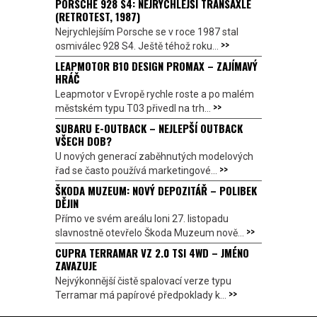
PORSCHE 928 S4: NEJRYCHLEJŠÍ TRANSAXLE
(RETROTEST, 1987)
Nejrychlejším Porsche se v roce 1987 stal
>>
osmiválec 928 S4. Ještě téhož roku...
LEAPMOTOR B10 DESIGN PROMAX – ZAJÍMAVÝ
HRÁČ
Leapmotor v Evropě rychle roste a po malém
>>
městském typu T03 přivedl na trh...
SUBARU E-OUTBACK – NEJLEPŠÍ OUTBACK
VŠECH DOB?
U nových generací zaběhnutých modelových
>>
řad se často používá marketingové...
ŠKODA MUZEUM: NOVÝ DEPOZITÁŘ – POLIBEK
DĚJIN
Přímo ve svém areálu loni 27. listopadu
>>
slavnostně otevřelo Škoda Muzeum nově...
CUPRA TERRAMAR VZ 2.0 TSI 4WD – JMÉNO
ZAVAZUJE
Nejvýkonnější čistě spalovací verze typu
>>
Terramar má papírové předpoklady k...