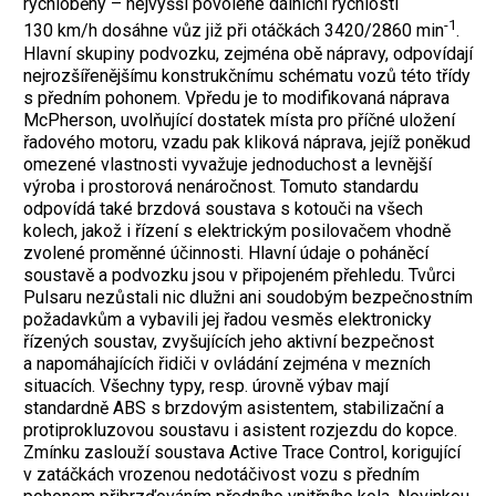
rychloběhy – nejvyšší povolené dálniční rychlosti
-1
130 km/h dosáhne vůz již při otáčkách 3420/2860 min
.
Hlavní skupiny podvozku, zejména obě nápravy, odpovídají
nejrozšířenějšímu konstrukčnímu schématu vozů této třídy
s předním pohonem. Vpředu je to modifikovaná náprava
McPherson, uvolňující dostatek místa pro příčné uložení
řadového motoru, vzadu pak kliková náprava, jejíž poněkud
omezené vlastnosti vyvažuje jednoduchost a levnější
výroba i prostorová nenáročnost. Tomuto standardu
odpovídá také brzdová soustava s kotouči na všech
kolech, jakož i řízení s elektrickým posilovačem vhodně
zvolené proměnné účinnosti. Hlavní údaje o poháněcí
soustavě a podvozku jsou v připojeném přehledu. Tvůrci
Pulsaru nezůstali nic dlužni ani soudobým bezpečnostním
požadavkům a vybavili jej řadou vesměs elektronicky
řízených soustav, zvyšujících jeho aktivní bezpečnost
a napomáhajících řidiči v ovládání zejména v mezních
situacích. Všechny typy, resp. úrovně výbav mají
standardně ABS s brzdovým asistentem, stabilizační a
protiprokluzovou soustavu i asistent rozjezdu do kopce.
Zmínku zaslouží soustava Active Trace Control, korigující
v zatáčkách vrozenou nedotáčivost vozu s předním