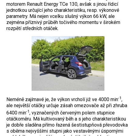
motorem Renault Energy TCe 130, avšak s jinou řídicí
jednotkou určující jeho charakteristiku, resp. výkonové
parametry. Má nejen vcelku slušný výkon 66 kW, ale
zejména příznivý průběh točivého momentu v širokém
rozpětí středních otáček.
-1
Neméně zajímavé je, že výkon vrcholí již ve 4000 min
,
ale největší otáčky určuje zásah omezovače až při zhruba
-1
6400 min
, vyznačených červeným polem stupnice
otáčkoměru. Má kultivovaný běh a s jeho charakteristikou
je dobře sladěna přímo řazená šestistupňová převodovka
s oběma nejvyššími stupni jako vestavěnými úspornými