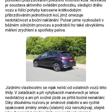
pohonem přibrzďováním předního vnitřního kola. Novinkou
je soustava aktivního ovládání podvozku, sledující dráhu
vozu a řídící pohyby karoserie krátkodobým
přibrzďováním jednotlivých kol, jímž omezuje
nedotáčivost a boční naklánění. Pulsar jsme vyzkoušeli v
běžném silničním provozu a podrobili ho také obvyklému
měření zrychlení a spotřeby paliva.
Jízdními vlastnostmi se nijak neliší od ostatních vozů této
třídy. V zatáčkách a při vyhýbacích manévrech je lehce
nedotáčivý a ani při svižné jízdě se příliš bočně nenaklání.
Díky dlouhému rozvoru je směrově stabilní a ani rychlé
opakované změny směru (slalom) vůz nerozkývají, stejně