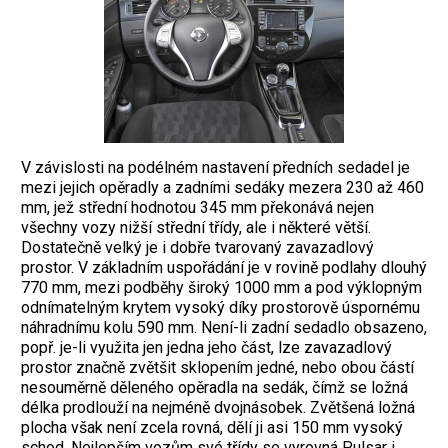
V závislosti na podélném nastavení předních sedadel je
mezi jejich opěradly a zadními sedáky mezera 230 až 460
mm, jež střední hodnotou 345 mm překonává nejen
všechny vozy nižší střední třídy, ale i některé větší.
Dostatečně velký je i dobře tvarovaný zavazadlový
prostor. V základním uspořádání je v rovině podlahy dlouhý
770 mm, mezi podběhy široký 1000 mm a pod výklopným
odnímatelným krytem vysoký díky prostorově úspornému
náhradnímu kolu 590 mm. Není-li zadní sedadlo obsazeno,
popř. je-li využita jen jedna jeho část, lze zavazadlový
prostor značně zvětšit sklopením jedné, nebo obou částí
nesouměrně děleného opěradla na sedák, čímž se ložná
délka prodlouží na nejméně dvojnásobek. Zvětšená ložná
plocha však není zcela rovná, dělí ji asi 150 mm vysoký
schod. Nejlepším vozům své třídy se vyrovná Pulsar i