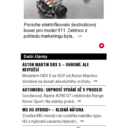
Porsche elektrifikovalo šestiválcový
boxer pro model 911. Zatímco z
pohledu marketingu byla...
>>
Další články
ASTON MARTIN DBX S – OHROMÍ, ALE
NEVYDĚSÍ
Modelem DBX S se SUV od Aston Martinu
>>
dostává na dosah absolutního vrcholu...
AUTOMOBIL: SRPNOVÉ VYDÁNÍ JIŽ V PRODEJI!
Goodwood, Alpine A390 GT i elektrický Range
>>
Rover Sport. Na stánky právě...
MG HS HYBRID+ – KLIDNÁ NÁTURA
Značka MG minulý rok rozšířila nabídku typu
>>
HS o hybridní variantu Hybrid+,...