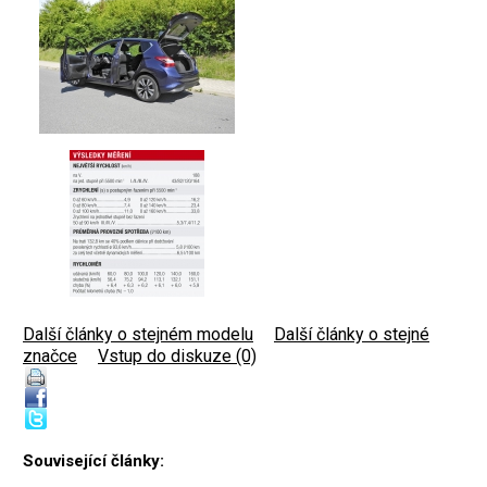
Další články o stejném modelu
|
Další články o stejné
značce
|
Vstup do diskuze (0)
Související články: