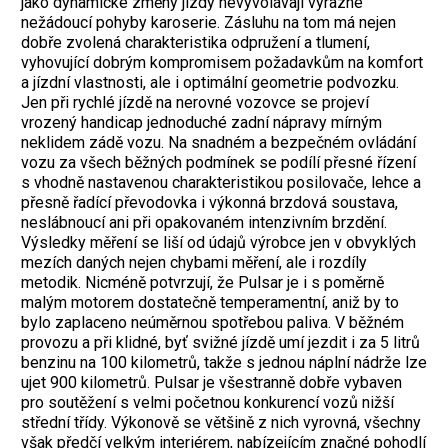
jako dynamické změny jízdy nevyvolávají výrazné
nežádoucí pohyby karoserie. Zásluhu na tom má nejen
dobře zvolená charakteristika odpružení a tlumení,
vyhovující dobrým kompromisem požadavkům na komfort
a jízdní vlastnosti, ale i optimální geometrie podvozku.
Jen při rychlé jízdě na nerovné vozovce se projeví
vrozený handicap jednoduché zadní nápravy mírným
neklidem zádě vozu. Na snadném a bezpečném ovládání
vozu za všech běžných podmínek se podílí přesné řízení
s vhodně nastavenou charakteristikou posilovače, lehce a
přesně řadící převodovka i výkonná brzdová soustava,
neslábnoucí ani při opakovaném intenzivním brzdění.
Výsledky měření se liší od údajů výrobce jen v obvyklých
mezích daných nejen chybami měření, ale i rozdíly
metodik. Nicméně potvrzují, že Pulsar je i s poměrně
malým motorem dostatečně temperamentní, aniž by to
bylo zaplaceno neúměrnou spotřebou paliva. V běžném
provozu a při klidné, byť svižné jízdě umí jezdit i za 5 litrů
benzinu na 100 kilometrů, takže s jednou náplní nádrže lze
ujet 900 kilometrů.
Pulsar je všestranně dobře vybaven
pro soutěžení s velmi početnou konkurencí vozů nižší
střední třídy. Výkonově se většině z nich vyrovná, všechny
však předčí velkým interiérem, nabízejícím značné pohodlí