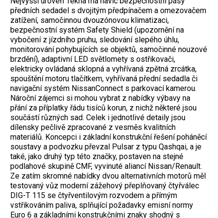
Nejvyšší úroveň Tekna má navíc bezpečnostní pásy
předních sedadel s dvojitým předpínačem a omezovačem
zatížení, samočinnou dvouzónovou klimatizaci,
bezpečnostní systém Safety Shield (upozornění na
vybočení z jízdního pruhu, sledování slepého úhlu,
monitorování pohybujících se objektů, samočinné nouzové
brzdění), adaptivní LED světlomety s ostřikovači,
elektricky ovládaná sklopná a vyhřívaná zpětná zrcátka,
spouštění motoru tlačítkem, vyhřívaná přední sedadla či
navigační systém NissanConnect s parkovací kamerou.
Nároční zájemci si mohou vybrat z nabídky výbavy na
přání za příplatky řádu tisíců korun, z nichž některé jsou
součástí různých sad. Celek i jednotlivé detaily jsou
dílensky pečlivě zpracované z vesměs kvalitních
materiálů. Koncepci i základní konstrukční řešení poháněcí
soustavy a podvozku převzal Pulsar z typu Qashqai, a je
také, jako druhý typ této značky, postaven na stejné
podlahové skupině CMF, vyvinuté aliancí Nissan/Renault.
Ze zatím skromné nabídky dvou alternativních motorů měl
testovaný vůz moderní zážehový přeplňovaný čtyřválec
DIG-T 115 se čtyřventilovým rozvodem a přímým
vstřikováním paliva, splňující požadavky emisní normy
Euro 6 a základními konstrukčními znaky shodný s