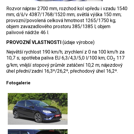
Rozvor náprav 2700 mm, rozchod kol vpředu i vzadu 1540
mm; d/š/v 4387/1768/1520 mm; světlá výška 150 mm;
provozní/povolená celková hmotnost 1265/1750 kg;
objem zavazadlového prostoru 385/1385 l; objem
palivové nádrže 46 l.
PROVOZNÍ VLASTNOSTI
(údaje výrobce)
Největší rychlost 190 km/h; zrychlení z 0 na 100 km/h za
10,7 s; spotřeba paliva EU 6,3/4,3/5,0 l/100 km; CO
117
2
g/km; vnější stopový průměr zatáčení 10,2 m; nájezdový
úhel přední/zadní 16,3º/26,2º, přechodový úhel 16,2º.
Fotogalerie