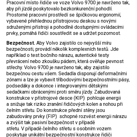
Pracovní místo řidiče ve voze Volvo 9700 je navrženo tak,
aby při jízdě poskytovalo bezkonkurenční pohodlí.
Prostorné pracovní prostředí se špičkovou ergonomií,
vybavené přehlednou přístrojovou deskou s novými
sdruženými přístroji a pohodlně dostupnými ovládacími
prvky, pomáhá řidiči soustředit se a udržet pozornost.
Bezpečnost.
Aby Volvo zajistilo co nejvyšší míru
bezpečnosti, provádí několik komplexních testů. Jde
například o test bočního nárazu, autentické testy
převrácení nebo zkoušku pádem, která ověřuje pevnost
střechy. Volvo 9700 je navrženo tak, aby zajistilo
bezpečnou cestu všem. Sedadla disponují deformačními
zónami a lze je vybavit tříbodovými bezpečnostními pásy,
podsedáky a dokonce i integrovanými dětskými
sedačkami obrácenými proti směru jízdy. Zabudovaná
konstrukce v přístrojové desce (KIP) pohlcuje energii
a snižuje tak riziko zranění řidičových kolen a nohou při
čelním střetu. Do konstrukce přední stěny jsou
zabudovány prvky (FIP) schopné rozvést energii nárazu
a zvýšit tak pasivní bezpečnost v případě
střetu. V případě čelního střetu s osobním vozem
poskytuje unikátní bezpečnostní konstrukce řidiči