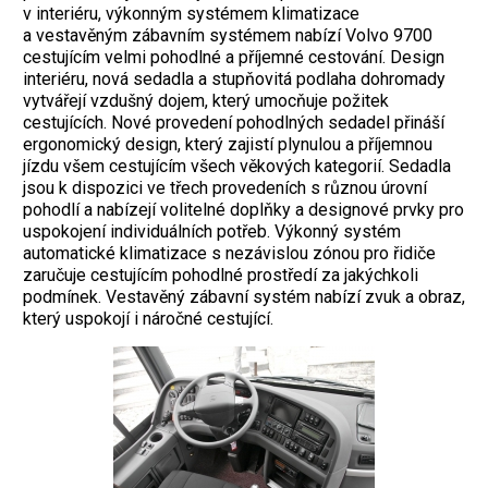
v interiéru, výkonným systémem klimatizace
a vestavěným zábavním systémem nabízí Volvo 9700
cestujícím velmi pohodlné a příjemné cestování. Design
interiéru, nová sedadla a stupňovitá podlaha dohromady
vytvářejí vzdušný dojem, který umocňuje požitek
cestujících. Nové provedení pohodlných sedadel přináší
ergonomický design, který zajistí plynulou a příjemnou
jízdu všem cestujícím všech věkových kategorií. Sedadla
jsou k dispozici ve třech provedeních s různou úrovní
pohodlí a nabízejí volitelné doplňky a designové prvky pro
uspokojení individuálních potřeb. Výkonný systém
automatické klimatizace s nezávislou zónou pro řidiče
zaručuje cestujícím pohodlné prostředí za jakýchkoli
podmínek. Vestavěný zábavní systém nabízí zvuk a obraz,
který uspokojí i náročné cestující.