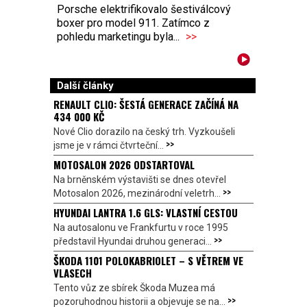
Porsche elektrifikovalo šestiválcový
boxer pro model 911. Zatímco z
pohledu marketingu byla...
>>
Další články
RENAULT CLIO: ŠESTÁ GENERACE ZAČÍNÁ NA
434 000 KČ
Nové Clio dorazilo na český trh. Vyzkoušeli
>>
jsme je v rámci čtvrteční...
MOTOSALON 2026 ODSTARTOVAL
Na brněnském výstavišti se dnes otevřel
>>
Motosalon 2026, mezinárodní veletrh...
HYUNDAI LANTRA 1.6 GLS: VLASTNÍ CESTOU
Na autosalonu ve Frankfurtu v roce 1995
>>
představil Hyundai druhou generaci...
ŠKODA 1101 POLOKABRIOLET – S VĚTREM VE
VLASECH
Tento vůz ze sbírek Škoda Muzea má
>>
pozoruhodnou historii a objevuje se na...