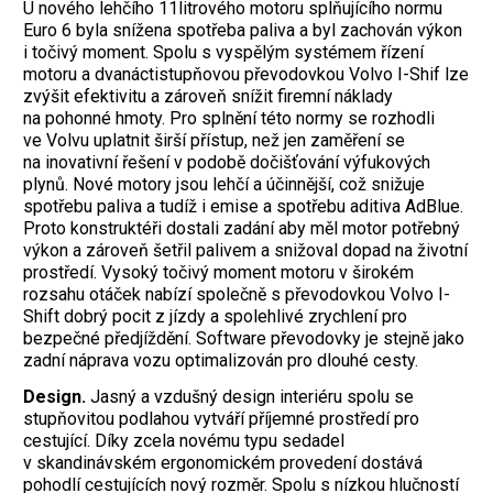
U nového lehčího 11litrového motoru splňujícího normu
Euro 6 byla snížena spotřeba paliva a byl zachován výkon
i točivý moment. Spolu s vyspělým systémem řízení
motoru a dvanáctistupňovou převodovkou Volvo I-Shif lze
zvýšit efektivitu a zároveň snížit firemní náklady
na pohonné hmoty. Pro splnění této normy se rozhodli
ve Volvu uplatnit širší přístup, než jen zaměření se
na inovativní řešení v podobě dočišťování výfukových
plynů. Nové motory jsou lehčí a účinnější, což snižuje
spotřebu paliva a tudíž i emise a spotřebu aditiva AdBlue.
Proto konstruktéři dostali zadání aby měl motor potřebný
výkon a zároveň šetřil palivem a snižoval dopad na životní
prostředí. Vysoký točivý moment motoru v širokém
rozsahu otáček nabízí společně s převodovkou Volvo I-
Shift dobrý pocit z jízdy a spolehlivé zrychlení pro
bezpečné předjíždění. Software převodovky je stejně jako
zadní náprava vozu optimalizován pro dlouhé cesty.
Design.
Jasný a vzdušný design interiéru spolu se
stupňovitou podlahou vytváří příjemné prostředí pro
cestující. Díky zcela novému typu sedadel
v skandinávském ergonomickém provedení dostává
pohodlí cestujících nový rozměr. Spolu s nízkou hlučností