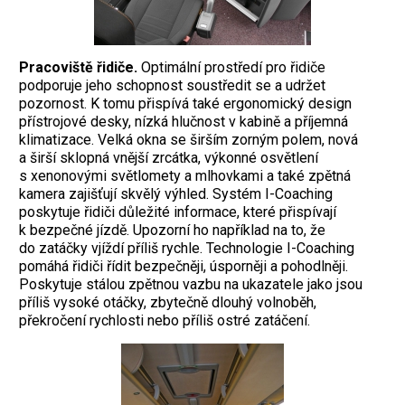
Pracoviště řidiče.
Optimální prostředí pro řidiče
podporuje jeho schopnost soustředit se a udržet
pozornost. K tomu přispívá také ergonomický design
přístrojové desky, nízká hlučnost v kabině a příjemná
klimatizace. Velká okna se širším zorným polem, nová
a širší sklopná vnější zrcátka, výkonné osvětlení
s xenonovými světlomety a mlhovkami a také zpětná
kamera zajišťují skvělý výhled. Systém I-Coaching
poskytuje řidiči důležité informace, které přispívají
k bezpečné jízdě. Upozorní ho například na to, že
do zatáčky vjíždí příliš rychle. Technologie I-Coaching
pomáhá řidiči řídit bezpečněji, úsporněji a pohodlněji.
Poskytuje stálou zpětnou vazbu na ukazatele jako jsou
příliš vysoké otáčky, zbytečně dlouhý volnoběh,
překročení rychlosti nebo příliš ostré zatáčení.