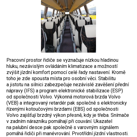
Pracovní prostor řidiče se vyznačuje nízkou hladinou
hluku, nezávislým ovládáním klimatizace a možností
zvýšit jízdní komfort pomocí celé řady nastavení. Kromě
toho je zde spousta místa pro osobní věci. Stabilitu
a jistotu na silnici zabezpečuje nezávislé zavěšení přední
nápravy (IFS) a program elektronické stabilizace (ESP)
od společnosti Volvo. Výkonná motorová brzda Volvo
(VEB) a integrovaný retardér pak společně s elektronicky
řízenými kotoučovými brzdami (EBS) od společnosti
Volvo zajišťují brzdný výkon přesně, kdy je třeba. Snímače
v zadním nárazníku pomáhají při couvání. Ukazatel
na palubní desce pak společně s varovným signálem
pomáhá řidiči při manévrování. Prvotřídní jízdní vlastnosti.