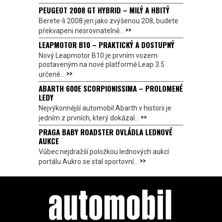
PEUGEOT 2008 GT HYBRID – MILÝ A HBITÝ
Berete-li 2008 jen jako zvýšenou 208, budete
>>
překvapeni nesrovnatelně...
LEAPMOTOR B10 – PRAKTICKÝ A DOSTUPNÝ
Nový Leapmotor B10 je prvním vozem
postaveným na nové platformě Leap 3.5
>>
určené...
ABARTH 600E SCORPIONISSIMA – PROLOMENÉ
LEDY
Nejvýkonnější automobil Abarth v historii je
>>
jedním z prvních, který dokázal...
PRAGA BABY ROADSTER OVLÁDLA LEDNOVÉ
AUKCE
Vůbec nejdražší položkou lednových aukcí
>>
portálu Aukro se stal sportovní...