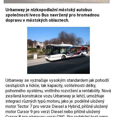
Urbanway je nízkopodlažní městský autobus
společnosti Iveco Bus navržený pro hromadnou
dopravu v městských oblastech.
Urbanway se vyznačuje vysokým standardem jak pohodlí
cestujících a řidiče, tak kapacity, volitelnosti délky,
pohonného systému, vnitřního rozvržení a rentability. Nová
zesílená konstrukce vozu Urbanway je lehčí, umožňuje
integraci různých typů motoru, jako je: podélně uložený
motor Tector 7 pro verze Diesel a Hybrid, příčně uložený
motor Cursor 9 pro verzi Diesel nebo příčně uložený
Cursor 8 pro plynovou verzi CNG. Pro redakční test jsme