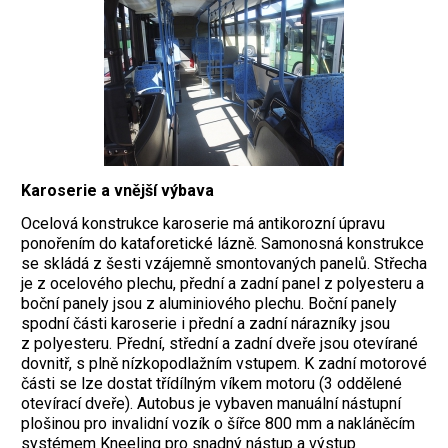
Karoserie a vnější výbava
Ocelová konstrukce karoserie má antikorozní úpravu
ponořením do kataforetické lázně. Samonosná konstrukce
se skládá z šesti vzájemně smontovaných panelů. Střecha
je z ocelového plechu, přední a zadní panel z polyesteru a
boční panely jsou z aluminiového plechu. Boční panely
spodní části karoserie i přední a zadní nárazníky jsou
z polyesteru. Přední, střední a zadní dveře jsou otevírané
dovnitř, s plně nízkopodlažním vstupem. K zadní motorové
části se lze dostat třídílným víkem motoru (3 oddělené
otevírací dveře). Autobus je vybaven manuální nástupní
plošinou pro invalidní vozík o šířce 800 mm a nakláněcím
systémem Kneeling pro snadný nástup a výstup