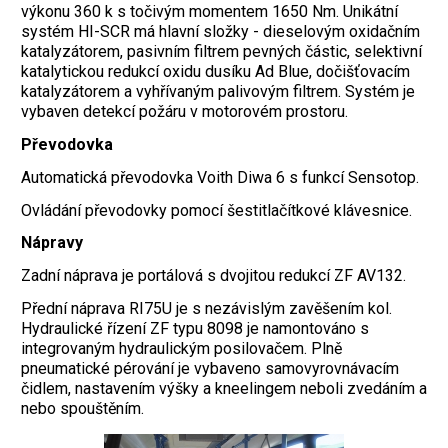
výkonu 360 k s točivým momentem 1650 Nm. Unikátní
systém HI-SCR má hlavní složky - dieselovým oxidačním
katalyzátorem, pasivním filtrem pevných částic, selektivní
katalytickou redukcí oxidu dusíku Ad Blue, dočišťovacím
katalyzátorem a vyhřívaným palivovým filtrem. Systém je
vybaven detekcí požáru v motorovém prostoru.
Převodovka
Automatická převodovka Voith Diwa 6 s funkcí Sensotop.
Ovládání převodovky pomocí šestitlačítkové klávesnice.
Nápravy
Zadní náprava je portálová s dvojitou redukcí ZF AV132.
Přední náprava RI75U je s nezávislým zavěšením kol.
Hydraulické řízení ZF typu 8098 je namontováno s
integrovaným hydraulickým posilovačem. Plně
pneumatické pérování je vybaveno samovyrovnávacím
čidlem, nastavením výšky a kneelingem neboli zvedáním a
nebo spouštěním.