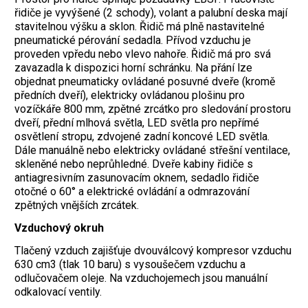
řidiče je vyvýšené (2 schody), volant a palubní deska mají
stavitelnou výšku a sklon. Řidič má plně nastavitelné
pneumatické pérování sedadla. Přívod vzduchu je
proveden vpředu nebo vlevo nahoře. Řidič má pro svá
zavazadla k dispozici horní schránku. Na přání lze
objednat pneumaticky ovládané posuvné dveře (kromě
předních dveří), elektricky ovládanou plošinu pro
vozíčkáře 800 mm, zpětné zrcátko pro sledování prostoru
dveří, přední mlhová světla, LED světla pro nepřímé
osvětlení stropu, zdvojené zadní koncové LED světla.
Dále manuálně nebo elektricky ovládané střešní ventilace,
skleněné nebo neprůhledné. Dveře kabiny řidiče s
antiagresivním zasunovacím oknem, sedadlo řidiče
otočné o 60° a elektrické ovládání a odmrazování
zpětných vnějších zrcátek.
Vzduchový okruh
Tlačený vzduch zajišťuje dvouválcový kompresor vzduchu
630 cm3 (tlak 10 baru) s vysoušečem vzduchu a
odlučovačem oleje. Na vzduchojemech jsou manuální
odkalovací ventily.