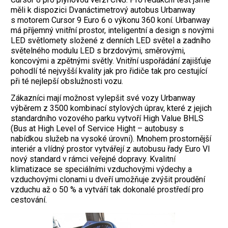
měli k dispozici Dvanáctimetrový autobus Urbanway
s motorem Cursor 9 Euro 6 o výkonu 360 koní. Urbanway
má příjemný vnitřní prostor, inteligentní a design s novými
LED světlomety složené z denních LED světel a zadního
světelného modulu LED s brzdovými, směrovými,
koncovými a zpětnými světly. Vnitřní uspořádání zajišťuje
pohodlí té nejvyšší kvality jak pro řidiče tak pro cestující
při té nejlepší obslužnosti vozu.
Zákazníci mají možnost vylepšit své vozy Urbanway
výběrem z 3500 kombinací stylových úprav, které z jejich
standardního vozového parku vytvoří High Value BHLS
(Bus at High Level of Service Hight – autobusy s
nabídkou služeb na vysoké úrovni). Mnohem prostornější
interiér a vlídný prostor vytvářejí z autobusu řady Euro VI
nový standard v rámci veřejné dopravy. Kvalitní
klimatizace se speciálními vzduchovými výdechy a
vzduchovými clonami u dveří umožňuje zvýšit proudění
vzduchu až o 50 % a vytváří tak dokonalé prostředí pro
cestování.