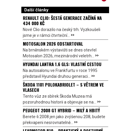
Další články
RENAULT CLIO: ŠESTÁ GENERACE ZAČÍNÁ NA
434 000 KČ
Nové Clio dorazilo na český trh. Vyzkoušeli
>>
jsme je v rámci čtvrteční...
MOTOSALON 2026 ODSTARTOVAL
Na brněnském výstavišti se dnes otevřel
>>
Motosalon 2026, mezinárodní veletrh...
HYUNDAI LANTRA 1.6 GLS: VLASTNÍ CESTOU
Na autosalonu ve Frankfurtu v roce 1995
>>
představil Hyundai druhou generaci...
ŠKODA 1101 POLOKABRIOLET – S VĚTREM VE
VLASECH
Tento vůz ze sbírek Škoda Muzea má
>>
pozoruhodnou historii a objevuje se na...
PEUGEOT 2008 GT HYBRID – MILÝ A HBITÝ
Berete-li 2008 jen jako zvýšenou 208, budete
>>
překvapeni nesrovnatelně...
LEAPMOTOR B10 – PRAKTICKÝ A DOSTUPNÝ