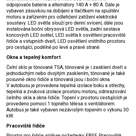
odpojovače baterie a alternátory 140 A + 80 A. Dále je
vybaven zásuvkou na dobíjení a tlačítkem na spuštění
motoru a zařízením pro odlehčení zatížení elektrické
soustavy. LED světla slouží pro denní svícení, dále jsou
instalována boční obrysová LED světla, zadní sestava
koncových LED světel, LED světla k osvětlení pracoviště
řidiče a vstupních dveří, LED osvětlení vnitřního prostoru
pro cestující, podélně po levé a pravé straně.
Okna a tepelný komfort
Čelní sklo je tónované TSA, tónované je i zasklení dveří s
jednoduchým nebo dvojitým zasklením, tónované je také
posuvné okno řidiče a tónovaná jsou i boční okna.
V autobusu je provedena tepelná izolace boku a střechy,
tepelná a zvuková izolace prostoru motoru, odmrazování
čelního skla a okna řidiče. Topení v prostoru cestujících je
provedeno pomocí 1 topného tělesa s ventilátorem.
Autobus je také vybaven nezávislým topením o výkonu 30
kW.
Pracoviště řidiče
Prostor pro řidiče splňuje požadavky EBSF. Pracoviště