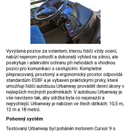
Vyvýšená pozice za volantem, kterou řidiči vždy ocení,
nabízí nejenom pohodlí a dokonalý výhled na silnici, ale
poskytuje i adekvátní ochranu při nehodách a vhodnou
pozici pro komunikaci s cestujícími. Kompletně
přepracovaný, prostorný a ergonomický prostor odpovídá
standardům ESBF a je vybaven praktickými prvky, které
umožňují řidiči autobusu Urbanway provádět denní úkony v
nejlepších možných podmínkách. V autobusu Urbanway je
vše navrženo tak, aby údržba byla co nejsnazší a
nejrychlejší. Urbanway je nabízen ve třech délkách: 10,5 m,
12 m a 18 metrů.
Pohonný systém
Testovaný Urbanway byl poháněn motorem Cursor 9 o