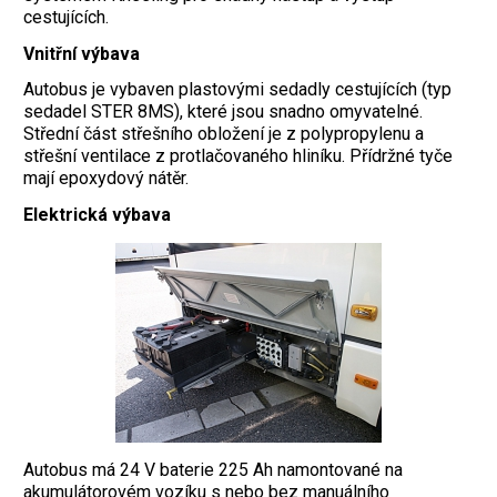
cestujících.
Vnitřní výbava
Autobus je vybaven plastovými sedadly cestujících (typ
sedadel STER 8MS), které jsou snadno omyvatelné.
Střední část střešního obložení je z polypropylenu a
střešní ventilace z protlačovaného hliníku. Přídržné tyče
mají epoxydový nátěr.
Elektrická výbava
Autobus má 24 V baterie 225 Ah namontované na
akumulátorovém vozíku s nebo bez manuálního