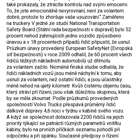
také prokázaly, že ztrácíte kontrolu nad svými emocemi.
To, že jste emocionálně nevyrovnaní, není za volantem
dobré, protože to zhoršuje vaše usuzování.“ Zaměřeno
na truckery V jedné ze studií National Transportation
Safety Board (Státní rada bezpečnosti v dopravě) bylo 52
procent nehod zahrnujících jedno vozidlo způsobeno
únavou a v 18 procentech případů řidič připustil, že usnul.
Průzkum únavy provedený European SafetyNet (Evropská
síť bezpečnosti) v roce 2009 odhalil, že 60 procent všech
řidičů těžkých nákladních automobilů už dřímotu
za volantem zažilo. Nicméně finská studie odhalila, že
řidiči nákladních vozů jsou méně náchylní k tomu, aby
usnuli za volantem, než ostatní řidiči, a jsou účastníky
méně nehod na ujetý kilometr. Kvůli čistému objemu času,
který stráví při řízení, jsou však důležitou skupinou, která
by se měla zkoumat. Podle průzkumů provedených
společností Volvo Trucks přespává průměrný řidič
dálkové dopravy 4,6 noci v týdnu v kabině svého vozu.
A když se společnost dotazovala 2200 řidičů na jejich
priority týkající se patnácti různých parametrů vnitřku
kabiny, bylo na prvních příčkách seznamu pohodlí při
odpočinku a při spánku. Současné předpisy o řízení