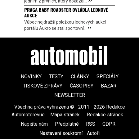
>>
jedním z prvních, který dokázal...
PRAGA BABY ROADSTER OVLÁDLA LEDNOVÉ
AUKCE
Vůbec nejdražší položkou lednových aukcí
>>
portálu Aukro se stal sportovní...
NOVINKY
TESTY
ČLÁNKY
SPECIÁLY
TISKOVÉ ZPRÁVY
ČASOPISY
BAZAR
NEWSLETTER
Všechna práva vyhrazena ©
|
2011 - 2026 Redakce
Automotorevue
|
Mapa stránek
|
Redakce stránek
|
Napište nám
|
Předplatné
|
RSS
|
GDPR
|
Nastavení soukromí
Autoři