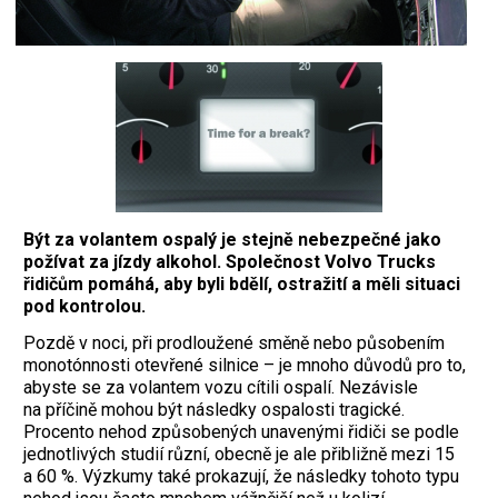
Být za volantem ospalý je stejně nebezpečné jako
požívat za jízdy alkohol. Společnost Volvo Trucks
řidičům pomáhá, aby byli bdělí, ostražití a měli situaci
pod kontrolou.
Pozdě v noci, při prodloužené směně nebo působením
monotónnosti otevřené silnice – je mnoho důvodů pro to,
abyste se za volantem vozu cítili ospalí. Nezávisle
na příčině mohou být následky ospalosti tragické.
Procento nehod způsobených unavenými řidiči se podle
jednotlivých studií různí, obecně je ale přibližně mezi 15
a 60 %. Výzkumy také prokazují, že následky tohoto typu