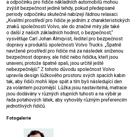
a odpočinku pro řidiče nákladních automobilů mohou
zvýšit bezpečnost jedině tehdy, pokud předepsané
periody odpočinku skutečně nabízejí řádnou relaxaci.
„Kvalitní prostředí pro řidiče je jedním z charakteristických
znaků společnosti Volvo, ale do značné míry jde také
o další z našich základních hodnot, o bezpečnost,“
vysvětluje Carl Johan Almqvist, ředitel pro bezpečnost
dopravy a produktů společnosti Volvo Trucks. „Špatně
navržené prostředí pro řidiče má za následek sníženou
bezpečnost dopravy, ale řidič nebo řidička, kteří jsou
unaveni, protože špatně spali, jsou určitě ještě
nebezpečnější.“ Z tohoto důvodu společnost Volvo
upravila design lůžkového prostoru svých spacích kabin
tak, aby řidiči mohli lépe spát a tím byli následující den
za volantem pozornější. Lůžka jsou nastavitelná, matrace
jsou dodávány v různých stupních tuhosti a na výběr je
řada potahových látek, aby vyhověly různým preferencím
jednotlivých řidičů.
Fotogalerie