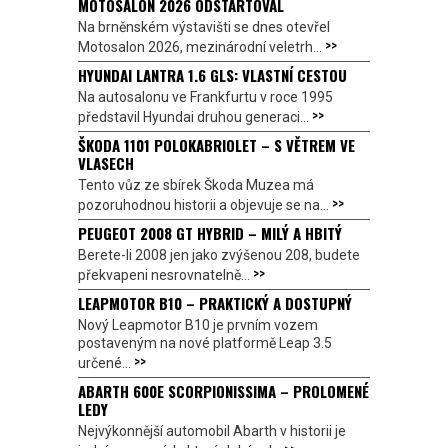
MOTOSALON 2026 ODSTARTOVAL
Na brněnském výstavišti se dnes otevřel
>>
Motosalon 2026, mezinárodní veletrh...
HYUNDAI LANTRA 1.6 GLS: VLASTNÍ CESTOU
Na autosalonu ve Frankfurtu v roce 1995
>>
představil Hyundai druhou generaci...
ŠKODA 1101 POLOKABRIOLET – S VĚTREM VE
VLASECH
Tento vůz ze sbírek Škoda Muzea má
>>
pozoruhodnou historii a objevuje se na...
PEUGEOT 2008 GT HYBRID – MILÝ A HBITÝ
Berete-li 2008 jen jako zvýšenou 208, budete
>>
překvapeni nesrovnatelně...
LEAPMOTOR B10 – PRAKTICKÝ A DOSTUPNÝ
Nový Leapmotor B10 je prvním vozem
postaveným na nové platformě Leap 3.5
>>
určené...
ABARTH 600E SCORPIONISSIMA – PROLOMENÉ
LEDY
Nejvýkonnější automobil Abarth v historii je