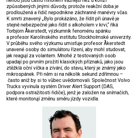
nehod jsou často mnohem vážnější než u kolizí
způsobených jinými důvody, protože reakční doba je
prodloužená a řidič nepodnikne záchranné manévry včas.
K smrti znavený „Bylo prokázáno, že řídit při únavě je
stejně nebezpečné jako řídit s alkoholem v krvi,“ říká
Torbjörn Åkerstedt, výzkumník fenoménu spánku
a profesor Karolínského institutu Stockholmské univerzity.
V průběhu svého výzkumu umisťuje profesor Åkerstedt
unavené osoby do simulátoru řízení, aby mohl studovat,
jak reagují za volantem. Mnohé z testovaných osob
upadají po prvním prožití klasických příznaků, jako jsou
ztěžklá oční víčka a zívání, do stavu, který je známý jako
mikrospánek. Při něm si na několik sekund zdřímnou –
často aniž by si to vůbec uvědomovali. Společnost Volvo
Trucks vyvinula systém Driver Alert Support (DAS,
podpora ostražitosti řidiče), jenž je založen na snímačích,
které monitorují změnu směru jízdy vozidla.