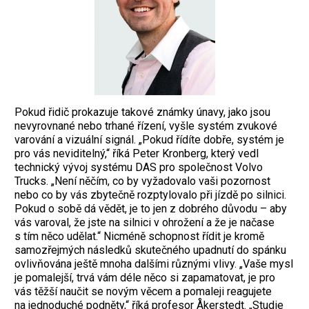
Pokud řidič prokazuje takové známky únavy, jako jsou
nevyrovnané nebo trhané řízení, vyšle systém zvukové
varování a vizuální signál. „Pokud řídíte dobře, systém je
pro vás neviditelný,“ říká Peter Kronberg, který vedl
technický vývoj systému DAS pro společnost Volvo
Trucks. „Není něčím, co by vyžadovalo vaši pozornost
nebo co by vás zbytečně rozptylovalo při jízdě po silnici.
Pokud o sobě dá vědět, je to jen z dobrého důvodu – aby
vás varoval, že jste na silnici v ohrožení a že je načase
s tím něco udělat.“ Nicméně schopnost řídit je kromě
samozřejmých následků skutečného upadnutí do spánku
ovlivňována ještě mnoha dalšími různými vlivy. „Vaše mysl
je pomalejší, trvá vám déle něco si zapamatovat, je pro
vás těžší naučit se novým věcem a pomaleji reagujete
na jednoduché podněty,“ říká profesor Åkerstedt. „Studie