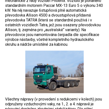
mechanické z řady vozidel Phoenix. Vozidlo je poháněno
standardním motorem Paccar MX-13 Euro 5 o výkonu 340
kW. Na něj navazuje 6stupňová plně automatická
převodovka Allison 4500 a dvoustupňová přídavná
převodovka TATRA (která se standardně používá i v
ostatních vozidlech Tatra, jež jsou osazeny převodovkou
Allison, tj. zejména pro „australské“ varianty). Na
převodovce jsou namontována čerpadla dle specifikace
výrobce nástavby, včetně kompletního hydraulického
okruhu a nádrže umístěné za kabinou.
Všechny nápravy (v provedení s redukcemi v kolech) jsou
odpruženy vzduchovými vaky, na 1., 2. a 4. nápravě je
pérování doplněno zkrutnými stabilizátory. Dle přání