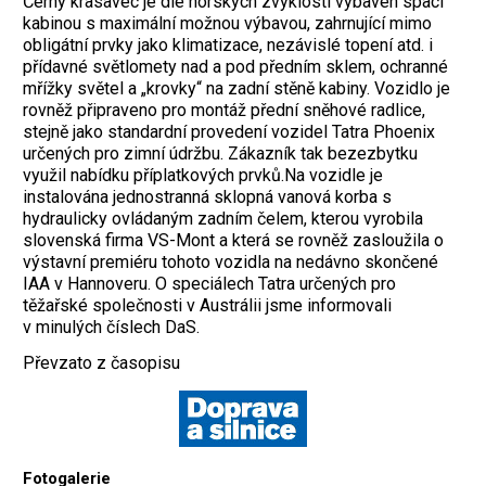
Černý krasavec je dle norských zvyklostí vybaven spací
kabinou s maximální možnou výbavou, zahrnující mimo
obligátní prvky jako klimatizace, nezávislé topení atd. i
přídavné světlomety nad a pod předním sklem, ochranné
mřížky světel a „krovky“ na zadní stěně kabiny. Vozidlo je
rovněž připraveno pro montáž přední sněhové radlice,
stejně jako standardní provedení vozidel Tatra Phoenix
určených pro zimní údržbu. Zákazník tak bezezbytku
využil nabídku příplatkových prvků.Na vozidle je
instalována jednostranná sklopná vanová korba s
hydraulicky ovládaným zadním čelem, kterou vyrobila
slovenská firma VS-Mont a která se rovněž zasloužila o
výstavní premiéru tohoto vozidla na nedávno skončené
IAA v Hannoveru. O speciálech Tatra určených pro
těžařské společnosti v Austrálii jsme informovali
v minulých číslech DaS.
Převzato z časopisu
Fotogalerie