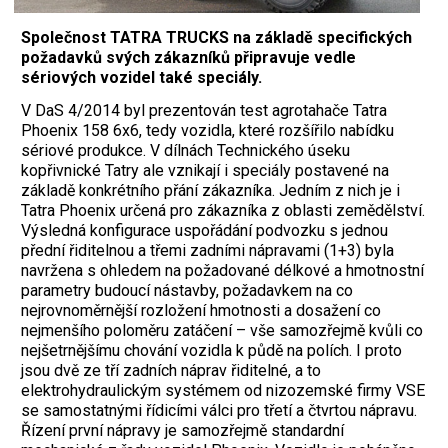
Společnost TATRA TRUCKS na základě specifických
požadavků svých zákazníků připravuje vedle
sériových vozidel také speciály.
V DaS 4/2014 byl prezentován test agrotahače Tatra
Phoenix 158 6x6, tedy vozidla, které rozšířilo nabídku
sériové produkce. V dílnách Technického úseku
kopřivnické Tatry ale vznikají i speciály postavené na
základě konkrétního přání zákazníka. Jedním z nich je i
Tatra Phoenix určená pro zákazníka z oblasti zemědělství.
Výsledná konfigurace uspořádání podvozku s jednou
přední řiditelnou a třemi zadními nápravami (1+3) byla
navržena s ohledem na požadované délkové a hmotnostní
parametry budoucí nástavby, požadavkem na co
nejrovnoměrnější rozložení hmotnosti a dosažení co
nejmenšího poloměru zatáčení – vše samozřejmě kvůli co
nejšetrnějšímu chování vozidla k půdě na polích. I proto
jsou dvě ze tří zadních náprav řiditelné, a to
elektrohydraulickým systémem od nizozemské firmy VSE
se samostatnými řídicími válci pro třetí a čtvrtou nápravu.
Řízení první nápravy je samozřejmě standardní