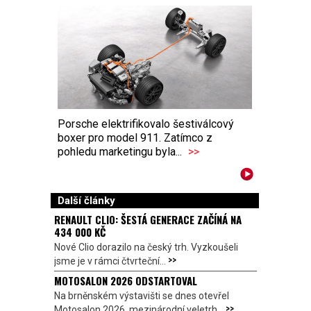
Porsche elektrifikovalo šestiválcový
boxer pro model 911. Zatímco z
pohledu marketingu byla...
>>
Další články
RENAULT CLIO: ŠESTÁ GENERACE ZAČÍNÁ NA
434 000 KČ
Nové Clio dorazilo na český trh. Vyzkoušeli
>>
jsme je v rámci čtvrteční...
MOTOSALON 2026 ODSTARTOVAL
Na brněnském výstavišti se dnes otevřel
>>
Motosalon 2026, mezinárodní veletrh...