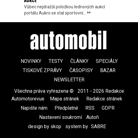
AUKCE
Vůbec nejdražší položkou lednových aukcí
>>
portálu Aukro se stal sportovní...
NOVINKY
TESTY
ČLÁNKY
SPECIÁLY
TISKOVÉ ZPRÁVY
ČASOPISY
BAZAR
NEWSLETTER
Všechna práva vyhrazena ©
|
2011 - 2026 Redakce
Automotorevue
|
Mapa stránek
|
Redakce stránek
|
Napište nám
|
Předplatné
|
RSS
|
GDPR
|
Nastavení soukromí
Autoři
design by skop
|
system by
SABRE
|