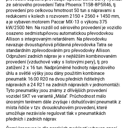
ze sériového provedení Tatra Phoenix T158-8P5R46, tj.
provedení pro celkovou hmotnost 50 tun s nápravami s
redukcemi v kolech s rozvorem 2150 + 2560 + 1450 mm,
a je vybaven motorem Paccar MX-13 o výkonu 375
kW/2500 Nm. Na rozdíl od sériového provedení je vozidlo
osazeno sedmistupňovou automatickou převodovkou
Allison s integrovaným retardérem. Na převodovku
navazuje dvoustupňová přídavná převodovka Tatra se
standardním zpřevodováním pro převodovky Allison.
Odpružení zadních náprav je v nejtěžším kombinovaném
provedení (vzduchové vaky s listovými pery), tj. pro
zatížení 2 x 16 tun. Nadprůměrné hodnoty nájezdového
úhlu a světlé výšky jsou dány použitím kombinace
pneumatik 16.00 R20 na dvou předních řiditelných
nápravách a 24 R21 na zadních nápravách v jednomontáži.
Tyto pneumatiky jsou známy z dřívějších provedení
vozidel SKT ve variantě „Máša“. Průchodnost málo
únosným terénem dále zvyšuje i dohušťování pneumatik z
místa řidiče v tzv. dvouokruhovém provedení, které
umožňuje nezávisle regulovat tlak v pneumatikách
předních i zadních náprav.