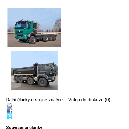
Další články o stejné značce
|
Vstup do diskuze (0)
Související články: