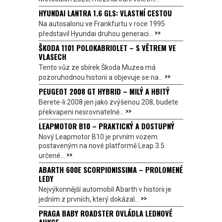
HYUNDAI LANTRA 1.6 GLS: VLASTNÍ CESTOU
Na autosalonu ve Frankfurtu v roce 1995
>>
představil Hyundai druhou generaci...
ŠKODA 1101 POLOKABRIOLET – S VĚTREM VE
VLASECH
Tento vůz ze sbírek Škoda Muzea má
>>
pozoruhodnou historii a objevuje se na...
PEUGEOT 2008 GT HYBRID – MILÝ A HBITÝ
Berete-li 2008 jen jako zvýšenou 208, budete
>>
překvapeni nesrovnatelně...
LEAPMOTOR B10 – PRAKTICKÝ A DOSTUPNÝ
Nový Leapmotor B10 je prvním vozem
postaveným na nové platformě Leap 3.5
>>
určené...
ABARTH 600E SCORPIONISSIMA – PROLOMENÉ
LEDY
Nejvýkonnější automobil Abarth v historii je
>>
jedním z prvních, který dokázal...
PRAGA BABY ROADSTER OVLÁDLA LEDNOVÉ