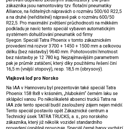
zákazníka jsou namontovány tzv. flotační pneumatiky
Alliance, na řiditelných nápravách o rozměru 500/60 R22,5
a na druhé (neřiditelné) nápravě pak o rozměru 600/50
R22,5. Pro maximální zvětšení průchodnosti na měkkém
podkladu je navíc tento speciál vybaven automatickým
systémem dohušťování pneumatik od firmy
Syegon. Speciál Tatra Phoenix v tomto zákaznickém
provedení má rozvor 3700 + 1450 + 1500 mm a celkovou
délku (bez nástavby) 9640 mm. Pohotovostní hmotnost
bez nástavby je 12 780 kg. Nejzajímavějším parametrem
pak je průměr zatáčení, který díky použitému řešení činí
16,5 m (vnější stopový), resp. 18,5 m (obrysový).
Vlajková loď pro Norsko
Na IAA v Hannoveru byl prezentován také speciál Tatra
Phoenix 158 8x8 v krásném, „hlubokém“ černém laku se
sklápěcí vanou. Po několikaleté absenci trucků Tatra na
IAA zde tento speciál budil zasloužený zájem nejen médií.
Tento speciál postavilo opět Zákaznické centrum a
Technický úsek TATRA TRUCKS, a. s., pro norského
zákazníka, který již několik vozidel standardního
provedení úspěšně provozuje. Speciál černé barvy vychází