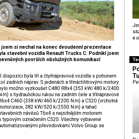
Ji
sá
a u
á jsem si nechal na konec dvoudenní prezentace
la stavební vozidla Renault Trucks C. Podnikl jsem
 zpevněných površích obslužných komunikací
Te
Po
Tu
K dispozici byla tří a čtyřnápravová vozidla s pohonem
kol zadních náprav. S jedenácti a třináctilitrovými motory
Pe
bylo možno vyzkoušet C480 R8x4 (353 kW/480 k/2400
N.m) s hydraulickou rukou na zadním čele a třínápravové
R6x4 C460 (338 kW/460 k/2200 N.m) a C520 (vrcholná
motorizace, 382 kW/520 k/2550 N.m) a tahač
stavebních návěsů T6x4 s nejsilnějším motorem
s typovým označením C520. Všechny vybavené
automatizovanými převodovkami Volvo Group se