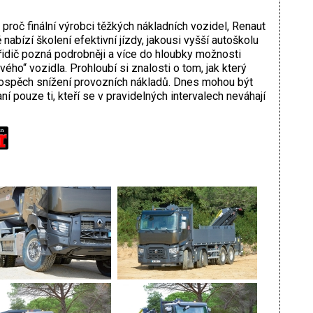
 proč finální výrobci těžkých nákladních vozidel, Renaut
abízí školení efektivní jízdy, jakousi vyšší autoškolu
ž řidič pozná podrobněji a více do hloubky možnosti
ého“ vozidla. Prohloubí si znalosti o tom, jak který
rospěch snížení provozních nákladů. Dnes mohou být
 pouze ti, kteří se v pravidelných intervalech neváhají