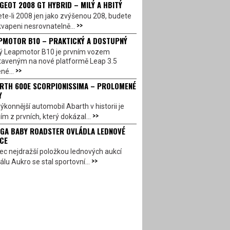
GEOT 2008 GT HYBRID – MILÝ A HBITÝ
te-li 2008 jen jako zvýšenou 208, budete
>>
vapeni nesrovnatelně...
PMOTOR B10 – PRAKTICKÝ A DOSTUPNÝ
ý Leapmotor B10 je prvním vozem
taveným na nové platformě Leap 3.5
>>
né...
RTH 600E SCORPIONISSIMA – PROLOMENÉ
Y
ýkonnější automobil Abarth v historii je
>>
ím z prvních, který dokázal...
GA BABY ROADSTER OVLÁDLA LEDNOVÉ
CE
c nejdražší položkou lednových aukcí
>>
álu Aukro se stal sportovní...