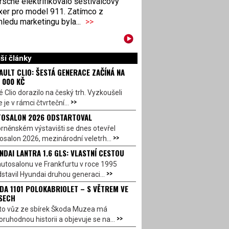
sche elektrifikovalo šestiválcový
xer pro model 911. Zatímco z
ledu marketingu byla...
>>
ší články
AULT CLIO: ŠESTÁ GENERACE ZAČÍNÁ NA
 000 KČ
 Clio dorazilo na český trh. Vyzkoušeli
>>
 je v rámci čtvrteční...
OSALON 2026 ODSTARTOVAL
rněnském výstavišti se dnes otevřel
>>
salon 2026, mezinárodní veletrh...
NDAI LANTRA 1.6 GLS: VLASTNÍ CESTOU
utosalonu ve Frankfurtu v roce 1995
>>
stavil Hyundai druhou generaci...
DA 1101 POLOKABRIOLET – S VĚTREM VE
SECH
to vůz ze sbírek Škoda Muzea má
>>
ruhodnou historii a objevuje se na...