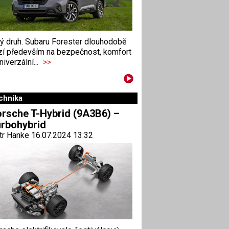
ný druh. Subaru Forester dlouhodobě
zí především na bezpečnost, komfort
niverzální...
>>
chnika
rsche T-Hybrid (9A3B6) –
rbohybrid
tr Hanke 16.07.2024 13:32