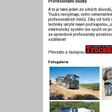
Profesionální služby
A to je také jeden ze silných důvodů,
Trucks nevyjímaje, velmi vehementně n
profesionálních řidičů. Díky níž toti
techniky ukryté nejen pod kapotou „sv
elektronický systém lze využít ve p
za opravdové profesionály považovaní
vzdělávat!
Převzato z časopisu
Fotogalerie