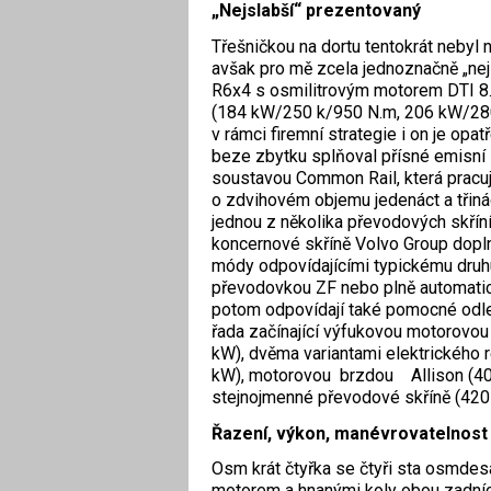
„Nejslabší“ prezentovaný
Třešničkou na dortu tentokrát nebyl 
avšak pro mě zcela jednoznačně „ne
R6x4 s osmilitrovým motorem DTI 8. 
(184 kW/250 k/950 N.m, 206 kW/28
v rámci firemní strategie i on je op
beze zbytku splňoval přísné emisní l
soustavou Common Rail, která pracuj
o zdvihovém objemu jedenáct a třiná
jednou z několika převodových skříní
koncernové skříně Volvo Group dopl
módy odpovídajícími typickému druh
převodovkou ZF nebo plně automatic
potom odpovídají také pomocné odle
řada začínající výfukovou motorovo
kW), dvěma variantami elektrického 
kW), motorovou brzdou Allison (400
stejnojmenné převodové skříně (420
Řazení, výkon, manévrovatelnost
Osm krát čtyřka se čtyři sta osmde
motorem a hnanými koly obou zadníc