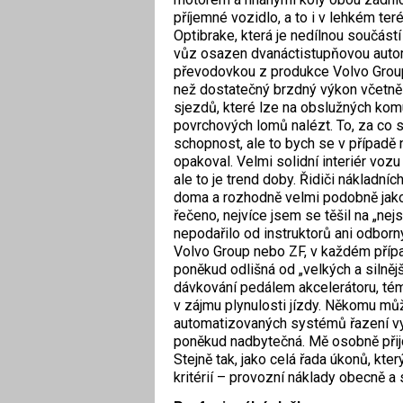
příjemné vozidlo, a to i v lehkém te
Optibrake, která je nedílnou součástí
vůz osazen dvanáctistupňovou auto
převodovkou z produkce Volvo Group
než dostatečný brzdný výkon včetn
sjezdů, které lze na obslužných kom
povrchových lomů nalézt. To, za co s
schopnost, ale to bych se v případě 
opakoval. Velmi solidní interiér voz
ale to je trend doby. Řidiči nákladní
doma a rozhodně velmi podobně jak
řečeno, nejvíce jsem se těšil na „nej
nepodařilo od instruktorů ani odborn
Volvo Group nebo ZF, v každém přípa
poněkud odlišná od „velkých a silnějš
dávkování pedálem akcelerátoru, tém
v zájmu plynulosti jízdy. Někomu můž
automatizovaných systémů řazení vy
poněkud nadbytečná. Mě osobně přijde 
Stejně tak, jako celá řada úkonů, kter
kritérií – provozní náklady obecně a 