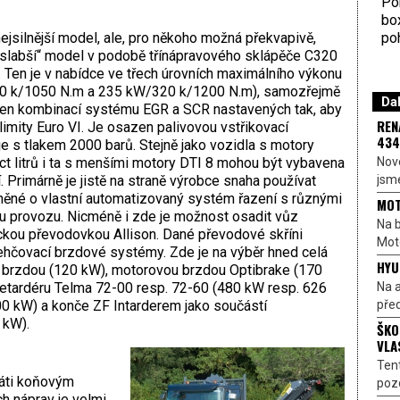
Por
bo
poh
nejsilnější model, ale, pro někoho možná překvapivě,
jslabší“ model v podobě třínápravového sklápěče C320
Ten je v nabídce ve třech úrovních maximálního výkonu
0 k/1050 N.m a 235 kW/320 k/1200 N.m), samozřejmě
Dal
atřen kombinací systému EGR a SCR nastavených tak, aby
REN
imity Euro VI. Je osazen palivovou vstřikovací
434
e s tlakem 2000 barů. Stejně jako vozidla s motory
Nové
ct litrů i ta s menšími motory DTI 8 mohou být vybavena
jsme
. Primárně je jistě na straně výrobce snaha používat
něné o vlastní automatizovaný systém řazení s různými
MOT
u provozu. Nicméně i zde je možnost osadit vůz
Na b
kou převodovkou Allison. Dané převodové skříni
Moto
hčovací brzdové systémy. Zde je na výběr hned celá
HYU
u brzdou (120 kW), motorovou brzdou Optibrake (170
Na a
retardéru Telma 72-00 resp. 72-60 (480 kW resp. 626
před
 kW) a konče ZF Intarderem jako součástí
 kW).
ŠKO
VLA
Ten
sáti koňovým
pozo
h náprav je velmi