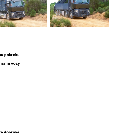
ou pokroku
iální vozy
vé dopravě