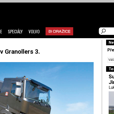
E
SPECIÁLY
VOLVO
Ne
Pře
v Granollers 3.
Te
Su
Ji
Luk