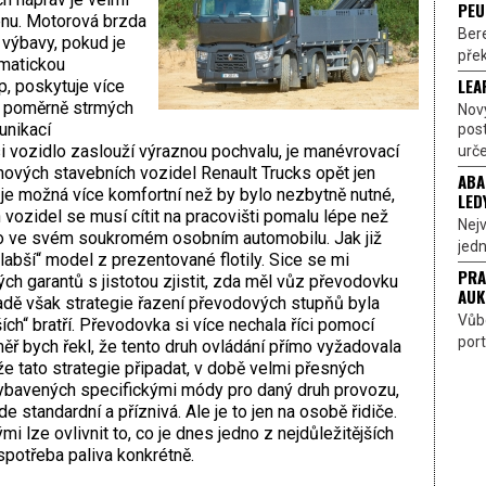
PEU
rénu. Motorová brzda
Bere
 výbavy, pokud je
přek
matickou
LEA
, poskytuje více
ě poměrně strmých
Nov
unikací
pos
i vozidlo zaslouží výraznou pochvalu, je manévrovací
urče
nových stavebních vozidel Renault Trucks opět jen
ABA
u je možná více komfortní než by bylo nezbytně nutné,
LED
ch vozidel se musí cítit na pracovišti pomalu lépe než
Nejv
o ve svém soukromém osobním automobilu. Jak již
jedn
slabší“ model z prezentované flotily. Sice se mi
PRA
ých garantů s jistotou zjistit, zda měl vůz převodovku
AUK
dě však strategie řazení převodových stupňů byla
Vůbe
ích“ bratří. Převodovka si více nechala říci pomocí
port
ěř bych řekl, že tento druh ovládání přímo vyžadovala
e tato strategie připadat, v době velmi přesných
bavených specifickými módy pro daný druh provozu,
standardní a příznivá. Ale je to jen na osobě řidiče.
ými lze ovlivnit to, co je dnes jedno z nejdůležitějších
spotřeba paliva konkrétně.