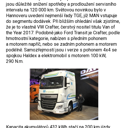
jsou důležité snížení spotřeby a prodloužení servisního
intervalu na 120 000 km. Světovou novinkou bylo v
Hannoveru uvedení nejmenší řady TGE, jíž MAN vstupuje
do segmentu dodávek. Při bližším ohledání však zjistíme,
že je to vlastně VW Crafter, čerstvý nositel titulu Van of
the Year 2017. Podobně jako Ford Transit je Crafter, podle
hmotnostní kategorie, nabízen s předním pohonem
a motorem napříč, nebo se zadním pohonem a motorem
podélně. Samozřejmostí jsou i verze s pohonem 4x4 se
spojkou Haldex a elektromobil s motorem 100 kW,
290 N.m.
Kapacita akumulátorů 432 kWh stačí na 200 km jízdy.