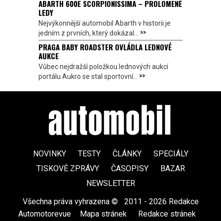
ABARTH 600E SCORPIONISSIMA – PROLOMENÉ
LEDY
Nejvýkonnější automobil Abarth v historii je
>>
jedním z prvních, který dokázal...
PRAGA BABY ROADSTER OVLÁDLA LEDNOVÉ
AUKCE
Vůbec nejdražší položkou lednových aukcí
>>
portálu Aukro se stal sportovní...
NOVINKY
TESTY
ČLÁNKY
SPECIÁLY
TISKOVÉ ZPRÁVY
ČASOPISY
BAZAR
NEWSLETTER
Všechna práva vyhrazena ©
|
2011 - 2026 Redakce
Automotorevue
|
Mapa stránek
|
Redakce stránek
|