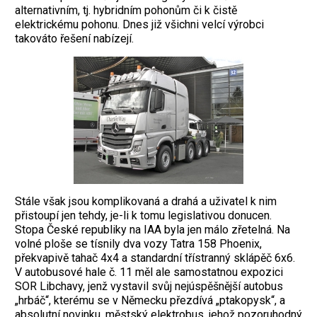
alternativním, tj. hybridním pohonům či k čistě
elektrickému pohonu. Dnes již všichni velcí výrobci
takováto řešení nabízejí.
Stále však jsou komplikovaná a drahá a uživatel k nim
přistoupí jen tehdy, je-li k tomu legislativou donucen.
Stopa České republiky na IAA byla jen málo zřetelná. Na
volné ploše se tísnily dva vozy Tatra 158 Phoenix,
překvapivě tahač 4x4 a standardní třístranný sklápěč 6x6.
V autobusové hale č. 11 měl ale samostatnou expozici
SOR Libchavy, jenž vystavil svůj nejúspěšnější autobus
„hrbáč“, kterému se v Německu přezdívá „ptakopysk“, a
absolutní novinku, městský elektrobus, jehož pozoruhodný