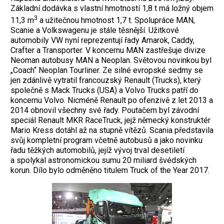
Základní dodávka s vlastní hmotností 1,8 t má ložný objem
3
11,3 m
a užitečnou hmotnost 1,7 t. Spolupráce MAN,
Scanie a Volkswagenu je stále těsnější. Užitkové
automobily VW nyní reprezentují řady Amarok, Caddy,
Crafter a Transporter. V koncernu MAN zastřešuje divize
Neoman autobusy MAN a Neoplan. Světovou novinkou byl
„Coach“ Neoplan Tourliner. Ze silné evropské sedmy se
jen zdánlivě vytratil francouzský Renault (Trucks), který
společně s Mack Trucks (USA) a Volvo Trucks patří do
koncernu Volvo. Nicméně Renault po ofenzivě z let 2013 a
2014 obnovil všechny své řady. Poutačem byl závodní
speciál Renault MKR RaceTruck, jejž německý konstruktér
Mario Kress dotáhl až na stupně vítězů. Scania představila
svůj kompletní program včetně autobusů a jako novinku
řadu těžkých automobilů, jejíž vývoj trval desetiletí
a spolykal astronomickou sumu 20 miliard švédských
korun. Dílo bylo odměněno titulem Truck of the Year 2017.