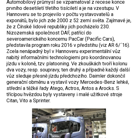
Automobilový průmysl se vzpamatoval z recese konce
prvního desetiletí třetího tisíciletí a je na vzestupu. V
Hannoveru se to projevilo v počtu vystavovatelů a
exponátů, bylo jich zde 2000 z 52 zemí světa. Zajímavé je,
že z Čínské lidové republiky jich pocházelo 230.
Nizozemská společnost DAF, patřící do
severoamerického koncernu PacCar (Pacific Cars),
představila program roku 2016 v předstihu (viz AR 6/´16).
Zcela nenápadný byl v Hannoveru experimentální vůz
nabitý informačními technologiemi pro koordinovanou
jízdu v koloně, tzv. platooning. Ve zkouškách tvoří kolonu
dva vozy, resp. soupravy, ten druhý a případně každý další
vůz sleduje přesně jízdu předchozího. Daimler dokončil
generační obměnu a vystavil vozy Mercedes-Benz lehké,
střední a těžké řady Atego, Actros, Antos a Arocks. S
třícípou hvězdou byly vystaveny i malé užitkové stroje
Citan, Vito a Sprinter.