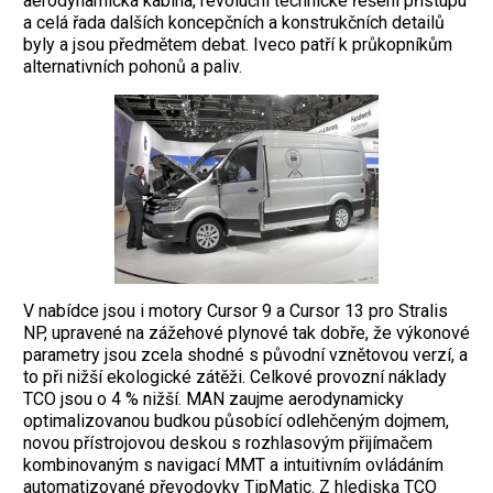
aerodynamická kabina, revoluční technické řešení přístupu
a celá řada dalších koncepčních a konstrukčních detailů
byly a jsou předmětem debat. Iveco patří k průkopníkům
alternativních pohonů a paliv.
V nabídce jsou i motory Cursor 9 a Cursor 13 pro Stralis
NP, upravené na zážehové plynové tak dobře, že výkonové
parametry jsou zcela shodné s původní vznětovou verzí, a
to při nižší ekologické zátěži. Celkové provozní náklady
TCO jsou o 4 % nižší. MAN zaujme aerodynamicky
optimalizovanou budkou působící odlehčeným dojmem,
novou přístrojovou deskou s rozhlasovým přijímačem
kombinovaným s navigací MMT a intuitivním ovládáním
automatizované převodovky TipMatic. Z hlediska TCO