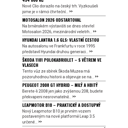
Nové Clio dorazilo na český trh. Vyzkoušeli
>>
jsme je v rámci čtvrteční...
MOTOSALON 2026 ODSTARTOVAL
Na brněnském výstavišti se dnes otevřel
>>
Motosalon 2026, mezinárodní veletrh...
HYUNDAI LANTRA 1.6 GLS: VLASTNÍ CESTOU
Na autosalonu ve Frankfurtu v roce 1995
>>
představil Hyundai druhou generaci...
ŠKODA 1101 POLOKABRIOLET – S VĚTREM VE
VLASECH
Tento vůz ze sbírek Škoda Muzea má
>>
pozoruhodnou historii a objevuje se na...
PEUGEOT 2008 GT HYBRID – MILÝ A HBITÝ
Berete-li 2008 jen jako zvýšenou 208, budete
>>
překvapeni nesrovnatelně...
LEAPMOTOR B10 – PRAKTICKÝ A DOSTUPNÝ
Nový Leapmotor B10 je prvním vozem
postaveným na nové platformě Leap 3.5
>>
určené...