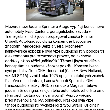
Mezeru mezi řadami Sprinter a Atego vyplňují koncernové
automobily Fuso Canter z portugalského závodu v
Tramagalu, z nichž jeden propagoval značku Pilsner
Urquell. Autobusovou divizí koncernu je Evobus se
značkami Mercedes-Benz a Setra. Magnetem
hannoverské expozice byla vize budoucnosti v podobě tří
elektromobilů pro rozvážkový provoz, od skříňové
dodávky až po těžký „náklaďák“. Těmto i jiným studiím a
konceptům se budeme věnovat později. Koncern Iveco,
nyní pod hlavičkou CNH -Industrial (Case – New Holland;
viz AR 8/´16), vznikl roku 1975 spojením italských značek
Fiat Veicoli Industriali, Lancia Veicoli Speciali a OM,
francouzské značky UNIC a německé Magirus. Italové
jsou mistři designu, a nejen toho automobilového, kterému
říkají „architectura de la carroseria“. Poprvé veřejně
představenou a na IAA odhalenou kráskou byla vize
tahače budoucnosti, vycházející z typu Stralis. Originální