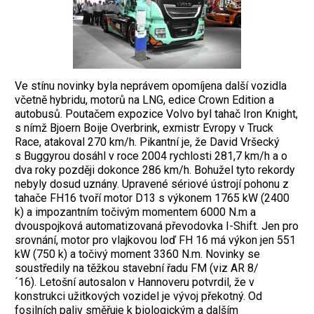
Ve stínu novinky byla neprávem opomíjena další vozidla
včetně hybridu, motorů na LNG, edice Crown Edition a
autobusů. Poutačem expozice Volvo byl tahač Iron Knight,
s nímž Bjoern Boije Overbrink, exmistr Evropy v Truck
Race, atakoval 270 km/h. Pikantní je, že David Vršecký
s Buggyrou dosáhl v roce 2004 rychlosti 281,7 km/h a o
dva roky později dokonce 286 km/h. Bohužel tyto rekordy
nebyly dosud uznány. Upravené sériové ústrojí pohonu z
tahače FH16 tvoří motor D13 s výkonem 1765 kW (2400
k) a impozantním točivým momentem 6000 N.m a
dvouspojková automatizovaná převodovka I-Shift. Jen pro
srovnání, motor pro vlajkovou loď FH 16 má výkon jen 551
kW (750 k) a točivý moment 3360 N.m. Novinky se
soustředily na těžkou stavební řadu FM (viz AR 8/
´16).
Letošní autosalon v Hannoveru potvrdil, že v
konstrukci užitkových vozidel je vývoj překotný. Od
fosilních paliv směřuje k biologickým a dalším